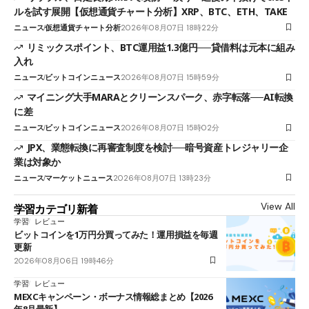
ルを試す展開【仮想通貨チャート分析】XRP、BTC、ETH、TAKE
ニュース
仮想通貨チャート分析
2026年08月07日 18時22分
リミックスポイント、BTC運用益1.3億円──貸借料は元本に組み
入れ
ニュース
ビットコインニュース
2026年08月07日 15時59分
マイニング大手MARAとクリーンスパーク、赤字転落──AI転換
に差
ニュース
ビットコインニュース
2026年08月07日 15時02分
JPX、業態転換に再審査制度を検討──暗号資産トレジャリー企
業は対象か
ニュース
マーケットニュース
2026年08月07日 13時23分
View All
学習カテゴリ新着
学習
レビュー
ビットコインを1万円分買ってみた！運用損益を毎週
更新
2026年08月06日 19時46分
学習
レビュー
MEXCキャンペーン・ボーナス情報総まとめ【2026
年8月最新】