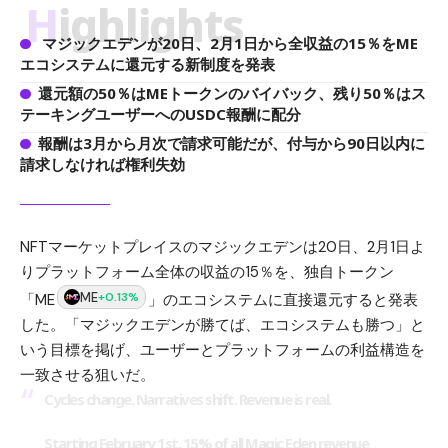
Highlights
マジックエデンが20日、2月1日から全収益の15％をME
エコシステムに還元する新制度を発表
還元額の50％はMEトークンのバイバック、残り50％はス
テーキングユーザーへのUSDC報酬に配分
報酬は3月から月次で請求可能だが、付与から90日以内に
請求しなければ権利失効
NFTマーケットプレイスの
マジックエデン
は20日、2月1日よ
りプラットフォーム全体の収益の15％を、独自トークン
ME
+0.13%
「ME
」のエコシステムに直接還元すると発表
した。「マジックエデンが勝てば、エコシステムも勝つ」と
いう目標を掲げ、ユーザーとプラットフォームの利益構造を
一致させる狙いだ。
Cycles change. Narratives shift. Revenue is real.
Starting February 1st, 15% of all Magic Eden revenue