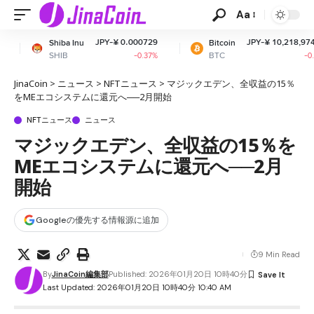
Aa
JPY-¥ 0.000729
JPY-¥ 10,218,974.13
nu
Bitcoin
Et
BTC
ET
-0.37%
-0.31%
JinaCoin
>
ニュース
>
NFTニュース
>
マジックエデン、全収益の15％
をMEエコシステムに還元へ──2月開始
NFTニュース
ニュース
マジックエデン、全収益の15％を
MEエコシステムに還元へ──2月
開始
Googleの優先する情報源に追加
9 Min Read
By
JinaCoin編集部
Published: 2026年01月20日 10時40分
Last Updated: 2026年01月20日 10時40分 10:40 AM