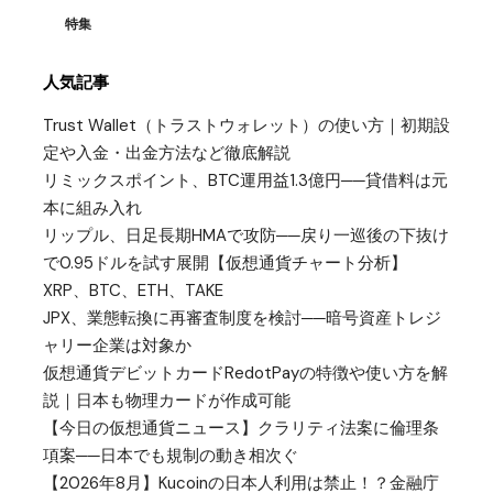
特集
人気記事
Trust Wallet（トラストウォレット）の使い方｜初期設
定や入金・出金方法など徹底解説
リミックスポイント、BTC運用益1.3億円──貸借料は元
本に組み入れ
リップル、日足長期HMAで攻防──戻り一巡後の下抜け
で0.95ドルを試す展開【仮想通貨チャート分析】
XRP、BTC、ETH、TAKE
JPX、業態転換に再審査制度を検討──暗号資産トレジ
ャリー企業は対象か
仮想通貨デビットカードRedotPayの特徴や使い方を解
説｜日本も物理カードが作成可能
【今日の仮想通貨ニュース】クラリティ法案に倫理条
項案──日本でも規制の動き相次ぐ
【2026年8月】Kucoinの日本人利用は禁止！？金融庁