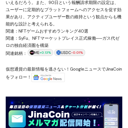
いえるだろう。また、90日という報酬請求期限の設定は、
ユーザーに定期的なプラットフォームへのアクセスを促す効
果があり、アクティブユーザー数の維持という観点からも機
能的な設計と考えられる。
関連：
NFTゲームおすすめランキング40選
関連：
SyFu、NFTマーケットプレイス正式稼働──ガス代ゼ
ロの独自経済圏を構築
ME
USDC
+0.13%
-0.01%
関連銘柄：
仮想通貨の最新情報を逃さない！GoogleニュースでJinaCoin
をフォロー！