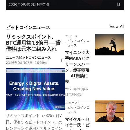
2026年08月06日 14時01分
View All
ビットコインニュース
リミックスポイント、
ニュース
ビットコインニ
BTC運用益1.3億円──貸
ュース
借料は元本に組み入れ
マイニング大
ニュース
ビットコインニュース
手MARAとク
2026年08月07日 15時59分
リーンスパー
ク、赤字転落
──AI転換に
差
2026年08月07
日 15時02分
ニュース
ビットコインニ
ュース
リミックスポイント（3825）は7
マイケル・セ
日、保有するビットコイン（）の
イラー氏「ビ
レンディング運用とアルトコイン