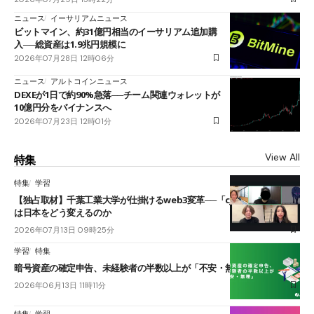
ニュース
イーサリアムニュース
ビットマイン、約31億円相当のイーサリアム追加購
入──総資産は1.9兆円規模に
2026年07月28日 12時06分
ニュース
アルトコインニュース
DEXEが1日で約90%急落──チーム関連ウォレットが
10億円分をバイナンスへ
2026年07月23日 12時01分
View All
特集
特集
学習
【独占取材】千葉工業大学が仕掛けるweb3変革──「cJPY」とAIの融合
は日本をどう変えるのか
2026年07月13日 09時25分
学習
特集
暗号資産の確定申告、未経験者の半数以上が「不安・無理」
2026年06月13日 11時11分
特集
学習