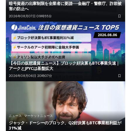
暗号資産の出庫制限を全業者に要請──金融庁・警察庁、詐欺被
害の防止へ
2026年08月07日 09時55分
マーケットニュース
ニュース
【今日の仮想通貨ニュース】ブロック好決算もBTC事業失速｜
アークとJPYCは基盤拡大
2026年08月06日 20時07分
ニュース
マーケットニュース
ジャック・ドーシーのブロック、Q2好決算もBTC事業粗利益が
31%減