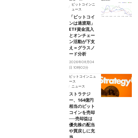
ビットコインニ
ュース
「ビットコイ
ンは過渡期」
ETF資金流入
とオンチェー
ン活動が下支
え＝グラスノ
ード分析
2026年08月04
日 10時02分
ビットコインニュ
ース
ニュース
ストラテジ
ー、164億円
相当のビット
コインを売却
──売却益は
優先株の配当
や買戻しに充
当