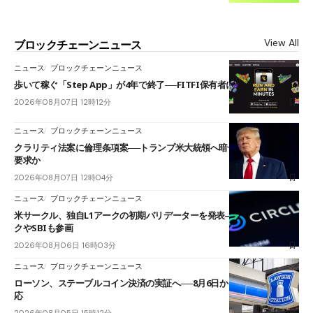
View All
ブロックチェーンニュース
ニュース
ブロックチェーンニュース
歩いて稼ぐ「Step App」が4年で終了──FITFI保有者に対応呼びかけ
2026年08月07日 12時12分
ニュース
ブロックチェーンニュース
クラリティ法案に倫理条項案──トランプ米大統領へ暗号資産事業の売却
要求か
2026年08月07日 12時04分
ニュース
ブロックチェーンニュース
米サークル、独自L1アークの初期バリデーターを発表――ブラックロッ
クやSBIも参画
2026年08月06日 16時03分
ニュース
ブロックチェーンニュース
ローソン、ステーブルコイン決済の実証へ──8月6日からJPYCやUSDC対
応