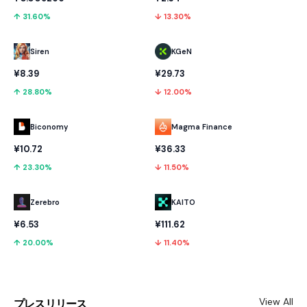
↑ 31.60%
↓ 13.30%
KGeN
Siren
¥29.73
¥8.39
↓ 12.00%
↑ 28.80%
Biconomy
Magma Finance
¥10.72
¥36.33
↑ 23.30%
↓ 11.50%
Zerebro
KAITO
¥6.53
¥111.62
↑ 20.00%
↓ 11.40%
View All
プレスリリース