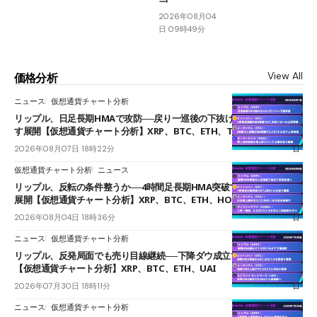
2026年08月04
日 09時49分
View All
価格分析
ニュース
仮想通貨チャート分析
リップル、日足長期HMAで攻防──戻り一巡後の下抜けで0.95ドルを試
す展開【仮想通貨チャート分析】XRP、BTC、ETH、TAKE
2026年08月07日 18時22分
仮想通貨チャート分析
ニュース
リップル、反転の条件整うか──4時間足長期HMA突破で雲下端を目指す
展開【仮想通貨チャート分析】XRP、BTC、ETH、HOME
2026年08月04日 18時36分
ニュース
仮想通貨チャート分析
リップル、反発局面でも売り目線継続──下降ダウ成立で下値追う展開
【仮想通貨チャート分析】XRP、BTC、ETH、UAI
2026年07月30日 18時11分
ニュース
仮想通貨チャート分析