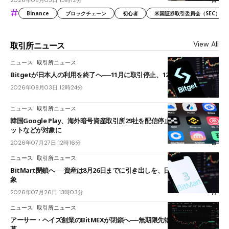
2026年08月05日 15時12分
#
Binance
ブロックチェーン
初心者
米国証券取引委員会（SEC）
View All
取引所ニュース
ニュース
取引所ニュース
Bitgetが日本人の利用を終了へ──11月に取引停止、12月末に強制決済
2026年08月03日 12時24分
ニュース
取引所ニュース
韓国Google Play、海外暗号資産取引所29社を配信停止──OKXやバイビ
ットなどが対象に
2026年07月27日 12時16分
ニュース
取引所ニュース
BitMart閉鎖へ──資産は8月26日までに引き出しを、日本人利用者も対
象
2026年07月26日 13時03分
ニュース
取引所ニュース
アーサー・ヘイズ創業のBitMEXが閉鎖へ──無期限先物を生んだ11年に