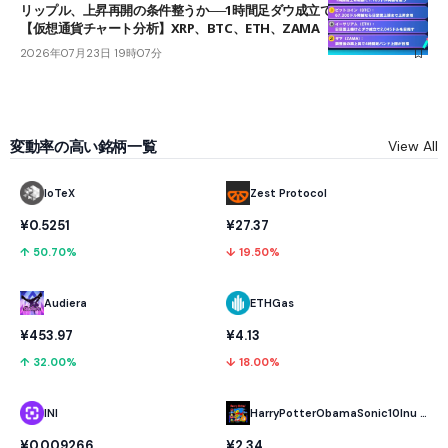
リップル、上昇再開の条件整うか──1時間足ダウ成立で1.185ドルを狙う
【仮想通貨チャート分析】XRP、BTC、ETH、ZAMA
2026年07月23日 19時07分
変動率の高い銘柄一覧
View All
IoTeX
Zest Protocol
¥0.5251
¥27.37
↑ 50.70%
↓ 19.50%
Audiera
ETHGas
¥453.97
¥4.13
↑ 32.00%
↓ 18.00%
INI
HarryPotterObamaSonic10Inu (ETH)
¥0.009266
¥2.34