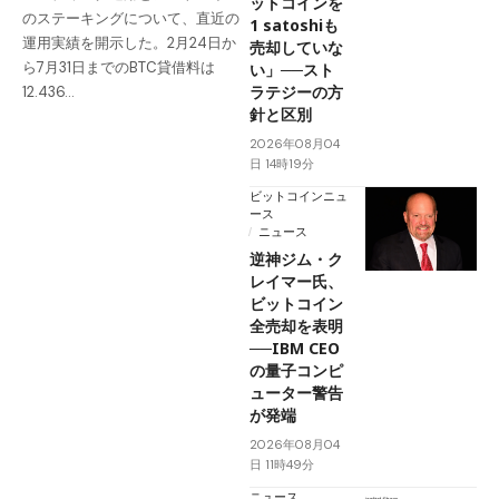
ットコインを
のステーキングについて、直近の
1 satoshiも
運用実績を開示した。2月24日か
売却していな
ら7月31日までのBTC貸借料は
い」──スト
ラテジーの方
12.436…
針と区別
2026年08月04
日 14時19分
ビットコインニュ
ース
ニュース
逆神ジム・ク
レイマー氏、
ビットコイン
全売却を表明
──IBM CEO
の量子コンピ
ューター警告
が発端
2026年08月04
日 11時49分
ニュース