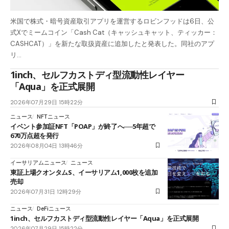
米国で株式・暗号資産取引アプリを運営するロビンフッドは6日、公
式Xでミームコイン「Cash Cat（キャッシュキャット、ティッカー：
CASHCAT）」を新たな取扱資産に追加したと発表した。同社のアプ
リ…
1inch、セルフカストディ型流動性レイヤー
「Aqua」を正式展開
2026年07月29日 15時22分
ニュース
NFTニュース
イベント参加証NFT「POAP」が終了へ──5年超で
670万点超を発行
2026年08月04日 13時46分
イーサリアムニュース
ニュース
東証上場クオンタムS、イーサリアム1,000枚を追加
売却
2026年07月31日 12時29分
ニュース
DeFiニュース
1inch、セルフカストディ型流動性レイヤー「Aqua」を正式展開
2026年07月29日 15時22分