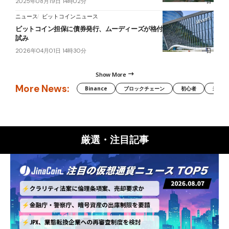
2025年08月19日 14時02分
ニュース
ビットコインニュース
ビットコイン担保に債券発行、ムーディーズが格付──米で史上初の
試み
2026年04月01日 14時30分
Show More
More News:
Binance
ブロックチェーン
初心者
米国証
厳選・注目記事