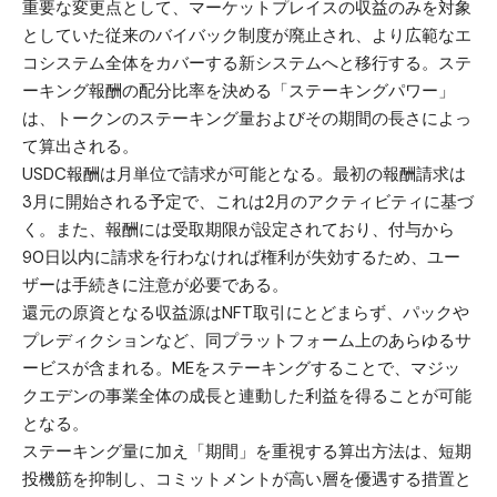
重要な変更点として、マーケットプレイスの収益のみを対象
としていた従来のバイバック制度が廃止され、より広範なエ
コシステム全体をカバーする新システムへと移行する。ステ
ーキング報酬の配分比率を決める「ステーキングパワー」
は、トークンのステーキング量およびその期間の長さによっ
て算出される。
USDC報酬は月単位で請求が可能となる。最初の報酬請求は
3月に開始される予定で、これは2月のアクティビティに基づ
く。また、報酬には受取期限が設定されており、付与から
90日以内に請求を行わなければ権利が失効するため、ユー
ザーは手続きに注意が必要である。
還元の原資となる収益源はNFT取引にとどまらず、パックや
プレディクションなど、同プラットフォーム上のあらゆるサ
ービスが含まれる。MEをステーキングすることで、マジッ
クエデンの事業全体の成長と連動した利益を得ることが可能
となる。
ステーキング量に加え「期間」を重視する算出方法は、短期
投機筋を抑制し、コミットメントが高い層を優遇する措置と