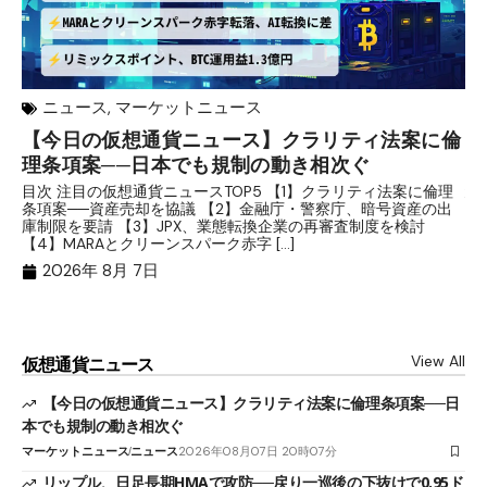
ニュース
,
マーケットニュース
【今日の仮想通貨ニュース】クラリティ法案に倫
リ
理条項案──日本でも規制の動き相次ぐ
下
分
目次 注目の仮想通貨ニュースTOP5 【1】クラリティ法案に倫理
条項案──資産売却を協議 【2】金融庁・警察庁、暗号資産の出
目
庫制限を要請 【3】JPX、業態転換企業の再審査制度を検討
ト
【4】MARAとクリーンスパーク赤字 […]
（
（X
2026年 8月 7日
View All
仮想通貨ニュース
【今日の仮想通貨ニュース】クラリティ法案に倫理条項案──日
本でも規制の動き相次ぐ
マーケットニュース
ニュース
2026年08月07日 20時07分
リップル、日足長期HMAで攻防──戻り一巡後の下抜けで0.95ド