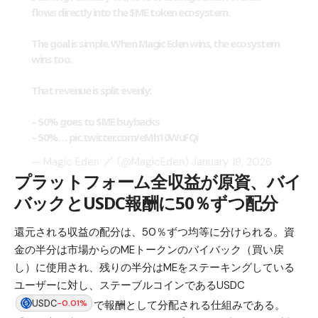
flows directly into the
$ME
token ecosystem.
The goal is simple. When Magic Eden wins, the ecosystem
wins too.
That revenue is split evenly:
– 50% goes to
$ME
buybacks
– 50%…
pic.twitter.com/eMh10WuFQi
— Magic Eden
(@MagicEden)
January 19, 2026
プラットフォーム全収益が原資、バイ
バックとUSDC報酬に50％ずつ配分
還元される収益の配分は、50％ずつ均等に分けられる。資
金の半分は市場からのMEトークンのバイバック（買い戻
し）に使用され、残りの半分はMEをステーキングしている
ユーザーに対し、ステーブルコインであるUSDC
USDC
-0.01%
で報酬として分配される仕組みである。