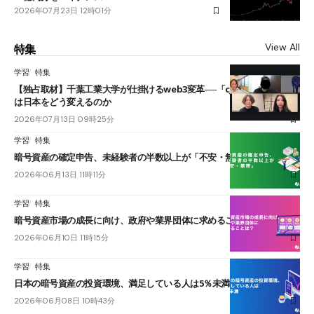
2026年07月23日 12時01分
View All
特集
学習
特集
【独占取材】千葉工業大学が仕掛けるweb3変革──「cJPY」とAIの融合
は日本をどう変えるのか
2026年07月13日 09時25分
学習
特集
暗号資産の確定申告、未経験者の半数以上が「不安・無理」
2026年06月13日 11時11分
学習
特集
暗号資産市場の成長に向け、政府や業界団体に求めることは？
2026年06月10日 11時15分
学習
特集
日本の暗号資産の投資環境、満足している人は5％未満
2026年06月08日 10時43分