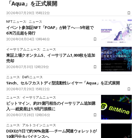
「Aqua」を正式展開
2026年07月29日 15時22分
NFTニュース
ニュース
イベント参加証NFT「POAP」が終了へ──5年超で
670万点超を発行
2026年08月04日 13時46分
イーサリアムニュース
ニュース
東証上場クオンタムS、イーサリアム1,000枚を追加
売却
2026年07月31日 12時29分
ニュース
DeFiニュース
1inch、セルフカストディ型流動性レイヤー「Aqua」を正式展開
2026年07月29日 15時22分
ニュース
イーサリアムニュース
ビットマイン、約31億円相当のイーサリアム追加購
入──総資産は1.9兆円規模に
2026年07月28日 12時06分
ニュース
アルトコインニュース
DEXEが1日で約90%急落──チーム関連ウォレットが
10億円分をバイナンスへ