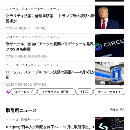
ニュース
ブロックチェーンニュース
クラリティ法案に倫理条項案──トランプ米大統領へ暗号資産事業の売却
要求か
2026年08月07日 12時04分
ブロックチェーンニュース
ニュース
米サークル、独自L1アークの初期バリデーターを発表――ブラックロッ
クやSBIも参画
2026年08月06日 16時03分
ニュース
ブロックチェーンニュース
ローソン、ステーブルコイン決済の実証へ──8月6日からJPYCやUSDC対
応
2026年08月05日 15時12分
#
エアドロップ
イーサリアム（ETH）
BTCC
サトシ・ナカモト
View All
取引所ニュース
ニュース
取引所ニュース
Bitgetが日本人の利用を終了へ──11月に取引停止、12月末に強制決済