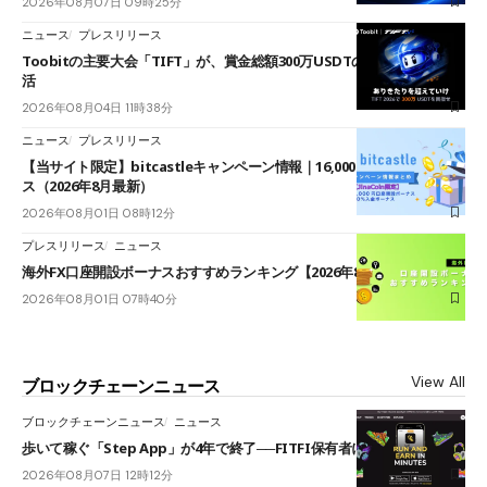
2026年08月07日 09時25分
ニュース
プレスリリース
Toobitの主要大会「TIFT」が、賞金総額300万USDTのレースとして復
活
2026年08月04日 11時38分
ニュース
プレスリリース
【当サイト限定】bitcastleキャンペーン情報｜16,000円口座開設ボーナ
ス（2026年8月最新）
2026年08月01日 08時12分
プレスリリース
ニュース
海外FX口座開設ボーナスおすすめランキング【2026年8月最新】
2026年08月01日 07時40分
View All
ブロックチェーンニュース
ブロックチェーンニュース
ニュース
歩いて稼ぐ「Step App」が4年で終了──FITFI保有者に対応呼びかけ
2026年08月07日 12時12分