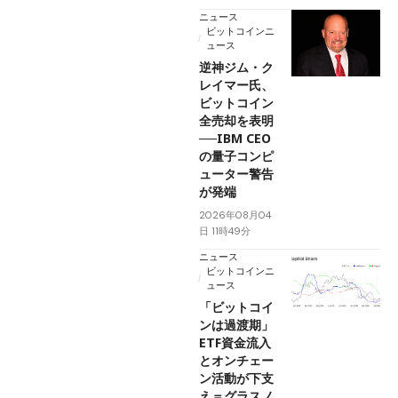
ニュース
ビットコインニ
ュース
逆神ジム・ク
レイマー氏、
ビットコイン
全売却を表明
──IBM CEO
の量子コンピ
ューター警告
が発端
2026年08月04
日 11時49分
ニュース
ビットコインニ
ュース
「ビットコイ
ンは過渡期」
ETF資金流入
とオンチェー
ン活動が下支
え＝グラスノ