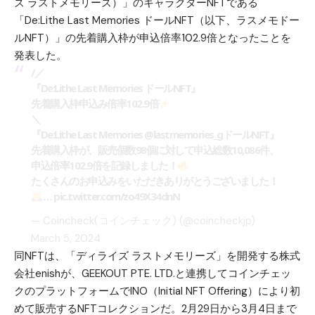
ズ ラストメモリーズ）」のキャラクターNFTである
「De:Lithe Last Memories ドールNFT（以下、ラスメモドー
ルNFT）」の先着購入枠が申込倍率102.9倍となったことを
発表した。
/／
『De:Lithe Last Memories ドールNFT』
先着購入枠申込み倍率102.9倍
＼
『De:Lithe Last Memories
@lastmemories_g
ドールNFT』
先着購入枠が、販売個数98個に対して申込総数10,086件、
申込倍率102.9倍を記録しました！
たくさんのお申込みをいただきありがとうございました！
…
pic.twitter.com/zo49X34dnN
— Coincheck(コインチェック) (@coincheckjp)
March 5, 2024
同NFTは、「ディライズ ラストメモリーズ」を開発する株式
会社enishが、GEEKOUT PTE. LTD.と連携してコインチェッ
クのプラットフォームでINO（Initial NFT Offering）により初
めて販売するNFTコレクションだ。2月29日から3月4日まで