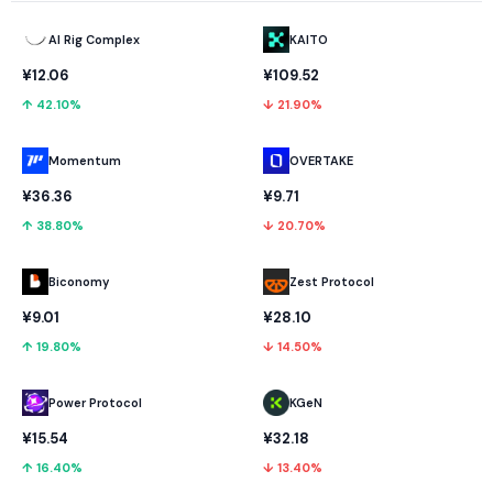
AI Rig Complex
KAITO
¥12.06
¥109.52
↑ 42.10%
↓ 21.90%
Momentum
OVERTAKE
¥36.36
¥9.71
↑ 38.80%
↓ 20.70%
Biconomy
Zest Protocol
¥9.01
¥28.10
↑ 19.80%
↓ 14.50%
Power Protocol
KGeN
¥15.54
¥32.18
↑ 16.40%
↓ 13.40%