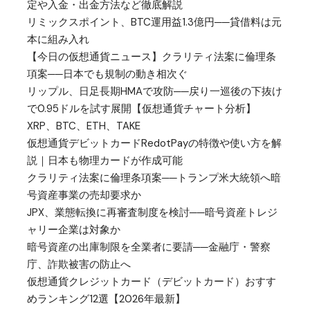
定や入金・出金方法など徹底解説
リミックスポイント、BTC運用益1.3億円──貸借料は元
本に組み入れ
【今日の仮想通貨ニュース】クラリティ法案に倫理条
項案──日本でも規制の動き相次ぐ
リップル、日足長期HMAで攻防──戻り一巡後の下抜け
で0.95ドルを試す展開【仮想通貨チャート分析】
XRP、BTC、ETH、TAKE
仮想通貨デビットカードRedotPayの特徴や使い方を解
説｜日本も物理カードが作成可能
クラリティ法案に倫理条項案──トランプ米大統領へ暗
号資産事業の売却要求か
JPX、業態転換に再審査制度を検討──暗号資産トレジ
ャリー企業は対象か
暗号資産の出庫制限を全業者に要請──金融庁・警察
庁、詐欺被害の防止へ
仮想通貨クレジットカード（デビットカード）おすす
めランキング12選【2026年最新】