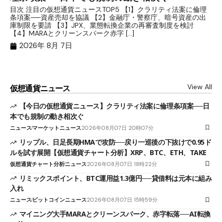
分
目次 注目の仮想通貨ニュースTOP5 【1】クラリティ法案に倫理
条項案──資産売却を協議 【2】金融庁・警察庁、暗号資産の出
目
庫制限を要請 【3】JPX、業態転換企業の再審査制度を検討
ト
【4】MARAとクリーンスパーク赤字 […]
（
（X
2026年 8月 7日
View All
仮想通貨ニュース
【今日の仮想通貨ニュース】クラリティ法案に倫理条項案──日
本でも規制の動き相次ぐ
ニュース
マーケットニュース
2026年08月07日 20時07分
リップル、日足長期HMAで攻防──戻り一巡後の下抜けで0.95ド
ルを試す展開【仮想通貨チャート分析】XRP、BTC、ETH、TAKE
仮想通貨チャート分析
ニュース
2026年08月07日 18時22分
リミックスポイント、BTC運用益1.3億円──貸借料は元本に組み
入れ
ニュース
ビットコインニュース
2026年08月07日 15時59分
マイニング大手MARAとクリーンスパーク、赤字転落──AI転換