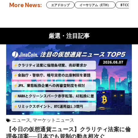
More News:
エアドロップ
イーサリアム（ETH）
BTCC
厳選・注目記事
ニュース
,
マーケットニュース
【今日の仮想通貨ニュース】クラリティ法案に倫
リ
理条項案──日本でも規制の動き相次ぐ
下