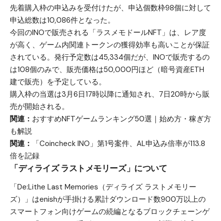
先着購入枠の申込みを受付けたが、申込個数枠98個に対して
申込総数は10,086件となった。
今回のINOで販売される「ラスメモドールNFT」は、レア度
が高く、ゲーム内関連トークンの獲得効率も高いことが保証
されている。発行予定数は45,334個だが、INOで販売するの
は108個のみで、販売価格は50,000円ほど（暗号資産ETH
建で販売）を予定している。
購入枠の当選は3月6日17時以降に通知され、7日20時から販
売が開始される。
関連：
おすすめNFTゲームランキング50選｜始め方・稼ぎ方
も解説
関連：
「Coincheck INO」第1号案件、AL申込み倍率が113.8
倍を記録
「ディライズ ラストメモリーズ」について
「De:Lithe Last Memories（ディライズ ラストメモリー
ズ）」はenishが手掛ける累計ダウンロード数900万以上の
スマートフォン向けゲームの続編となるブロックチェーンゲ