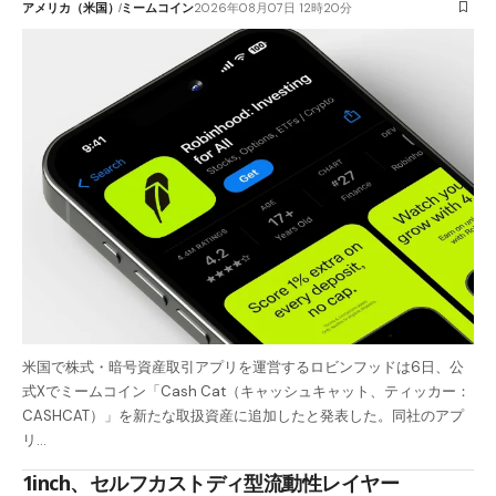
アメリカ（米国）
ミームコイン
2026年08月07日 12時20分
米国で株式・暗号資産取引アプリを運営するロビンフッドは6日、公
式Xでミームコイン「Cash Cat（キャッシュキャット、ティッカー：
CASHCAT）」を新たな取扱資産に追加したと発表した。同社のアプ
リ…
1inch、セルフカストディ型流動性レイヤー