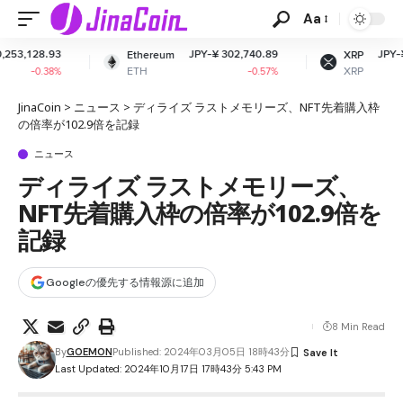
Aa
JPY-¥ 302,740.89
JPY-¥ 164.21
Ethereum
XRP
ETH
XRP
-0.57%
+0.28%
JinaCoin
>
ニュース
>
ディライズ ラストメモリーズ、NFT先着購入枠
の倍率が102.9倍を記録
ニュース
ディライズ ラストメモリーズ、
NFT先着購入枠の倍率が102.9倍を
記録
Googleの優先する情報源に追加
8 Min Read
By
GOEMON
Published: 2024年03月05日 18時43分
Last Updated: 2024年10月17日 17時43分 5:43 PM