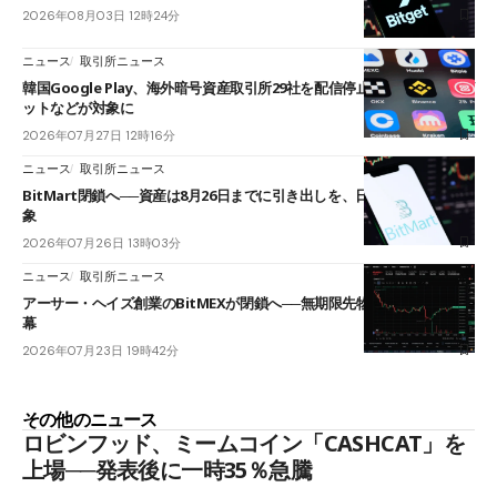
2026年08月03日 12時24分
ニュース
取引所ニュース
韓国Google Play、海外暗号資産取引所29社を配信停止──OKXやバイビ
ットなどが対象に
2026年07月27日 12時16分
ニュース
取引所ニュース
BitMart閉鎖へ──資産は8月26日までに引き出しを、日本人利用者も対
象
2026年07月26日 13時03分
ニュース
取引所ニュース
アーサー・ヘイズ創業のBitMEXが閉鎖へ──無期限先物を生んだ11年に
幕
2026年07月23日 19時42分
その他のニュース
ロビンフッド、ミームコイン「CASHCAT」を
上場──発表後に一時35％急騰