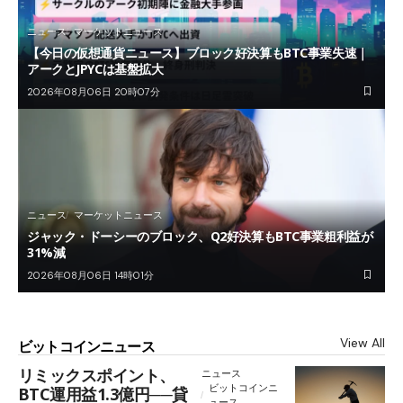
ニュース
マーケットニュース
【今日の仮想通貨ニュース】ブロック好決算もBTC事業失速｜
アークとJPYCは基盤拡大
2026年08月06日 20時07分
ニュース
マーケットニュース
ジャック・ドーシーのブロック、Q2好決算もBTC事業粗利益が
31%減
2026年08月06日 14時01分
View All
ビットコインニュース
リミックスポイント、
ニュース
ビットコインニ
BTC運用益1.3億円──貸
ュース