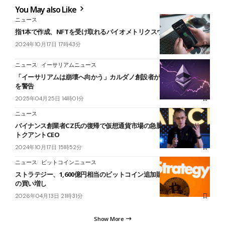
You May also Like
ニュース
指1本で作成、NFTを受け取れるバイオメトリクスウォレット誕生
2024年10月17日 17時43分
ニュース
イーサリアムニュース
「イーサリアムは崩壊へ向かう」カルダノ創設者が15年以内の終焉
を警告
2025年04月25日 14時01分
ニュース
バイナンス創業者CZ氏の復帰で仮想通貨市場の急騰を予測＝クリプ
トクアントCEO
2024年10月17日 15時52分
ニュース
ビットコインニュース
ストラテジー、1,600億円相当のビットコイン追加購入──2026年最大
の買い増し
2026年04月13日 21時31分
Show More