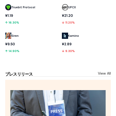
Truebit Protocol
UPCX
¥1.19
¥21.20
↑ 16.30%
↓ 11.20%
Kamino
Siren
¥2.89
¥9.50
↓ 9.30%
↑ 14.90%
View All
プレスリリース