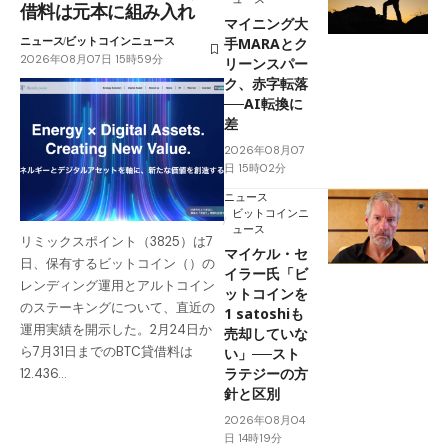
借料は元本に組み入れ
マイニング大
ニュース
ビットコインニュース
手MARAとク
2026年08月07日 15時59分
リーンスパー
ク、赤字転落
──AI転換に
差
2026年08月07
日 15時02分
ニュース
ビットコインニ
ュース
リミックスポイント（3825）は7
マイケル・セ
日、保有するビットコイン（）の
イラー氏「ビ
レンディング運用とアルトコイン
ットコインを
のステーキングについて、直近の
1 satoshiも
運用実績を開示した。2月24日か
売却していな
ら7月31日までのBTC貸借料は
い」──スト
ラテジーの方
12.436…
針と区別
2026年08月04
日 14時19分