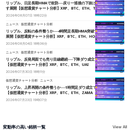
リップル、日足長期HMAで攻防──戻り一巡後の下抜けで0.95ドルを試
す展開【仮想通貨チャート分析】XRP、BTC、ETH、TAKE
2026年08月07日 18時22分
ニュース
仮想通貨チャート分析
リップル、反転の条件整うか──4時間足長期HMA突破で雲下端を目指す
展開【仮想通貨チャート分析】XRP、BTC、ETH、HOME
2026年08月04日 18時36分
ニュース
仮想通貨チャート分析
リップル、反発局面でも売り目線継続──下降ダウ成立で下値追う展開
【仮想通貨チャート分析】XRP、BTC、ETH、UAI
2026年07月30日 18時11分
仮想通貨チャート分析
ニュース
リップル、上昇再開の条件整うか──1時間足ダウ成立で1.185ドルを狙う
【仮想通貨チャート分析】XRP、BTC、ETH、ZAMA
2026年07月23日 19時07分
変動率の高い銘柄一覧
View All