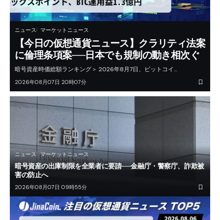
ニュース
マーケットニュース
【今日の仮想通貨ニュース】クラリティ法案
に倫理条項案──日本でも規制の動き相次ぐ
暗号資産時価総額ランキング＞ 2026年8月7日、ビットコイ…
2026年08月07日 20時07分
ニュース
マーケットニュース
暗号資産の出庫制限を全業者に要請──金融庁・警察庁、詐欺被
害の防止へ
2026年08月07日 09時55分