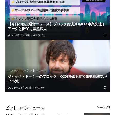
マーケットニュース
ニュース
【今日の仮想通貨ニュース】ブロック好決算もBTC事業失速｜
アークとJPYCは基盤拡大
2026年08月06日 20時07分
ニュース
マーケットニュース
ジャック・ドーシーのブロック、Q2好決算もBTC事業粗利益が
31%減
2026年08月06日 14時01分
View All
ビットコインニュース