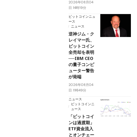
2026年08月04
日 14時19分
ビットコインニュ
ース
ニュース
逆神ジム・ク
レイマー氏、
ビットコイン
全売却を表明
──IBM CEO
の量子コンピ
ューター警告
が発端
2026年08月04
日 11時49分
ニュース
ビットコインニ
ュース
「ビットコイ
ンは過渡期」
ETF資金流入
とオンチェー