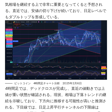
気相場を継続する上で非常に重要となってくると予想され
る。直近では、安値の切り下げが続いており、日足レベルで
もダブルトップを形成している。
ビットコイン 4時間足チャート分析 2025年2月6日
4時間足では、デッドクロスが完成し、直近の値動きでは上
値が重い状態が確認される。現状、相場は下落トレンドの継
続を示唆しており、下方向に推移する可能性が高いと推測さ
れる。下目線では、日足上昇平行チャンネルの下限線は