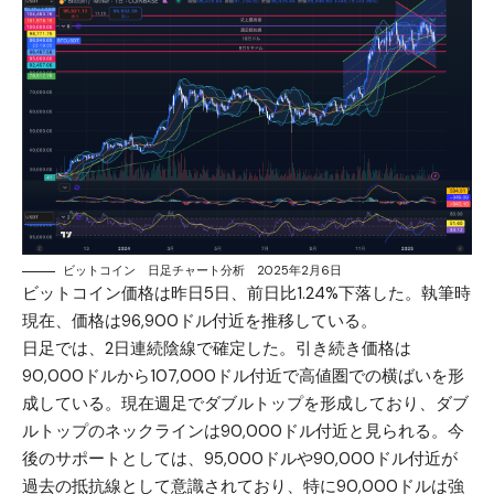
ビットコイン 日足チャート分析 2025年2月6日
ビットコイン価格
は昨日5日、前日比1.24%下落した。執筆時
現在、価格は96,900ドル付近を推移している。
日足では、2日連続陰線で確定した。引き続き価格は
90,000ドルから107,000ドル付近で高値圏での横ばいを形
成している。現在週足でダブルトップを形成しており、ダブ
ルトップのネックラインは90,000ドル付近と見られる。今
後のサポートとしては、95,000ドルや90,000ドル付近が
過去の抵抗線として意識されており、特に90,000ドルは強