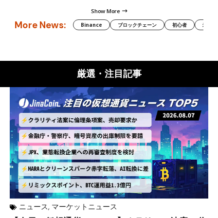
Show More
More News:
Binance
ブロックチェーン
初心者
米国証
厳選・注目記事
ニュース
,
マーケットニュース