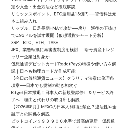
定や入金・出金方法など徹底解説
リミックスポイント、BTC運用益1.3億円──貸借料は元
本に組み入れ
リップル、日足長期HMAで攻防──戻り一巡後の下抜け
で0.95ドルを試す展開【仮想通貨チャート分析】
XRP、BTC、ETH、TAKE
JPX、業態転換に再審査制度を検討──暗号資産トレジ
ャリー企業は対象か
仮想通貨デビットカードRedotPayの特徴や使い方を解
説｜日本も物理カードが作成可能
【今日の仮想通貨ニュース】クラリティ法案に倫理条
項案──日本でも規制の動き相次ぐ
Bitget日本撤退！日本人の新規登録停止＆サービス終
了へ 理由と代わりの取引所も解説
【2026年8月】MEXCの日本人利用は禁止？違法性や金
融庁との関係を解説
ビットコイン＄９３,９００水準で最高値更新 仮想通