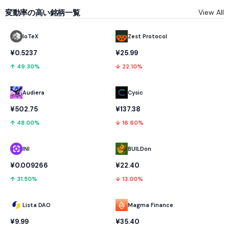
変動率の高い銘柄一覧
View All
IoTeX
Zest Protocol
¥0.5237
¥25.99
↑ 49.30%
↓ 22.10%
Audiera
Cysic
¥502.75
¥137.38
↑ 48.00%
↓ 16.60%
INI
BUILDon
¥0.009266
¥22.40
↑ 31.50%
↓ 13.00%
Lista DAO
Magma Finance
¥9.99
¥35.40