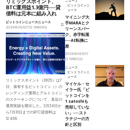
リミックスポイント、
ニュース
ビットコインニ
BTC運用益1.3億円──貸
ュース
借料は元本に組み入れ
マイニング大
ビットコインニュース
ニュース
手MARAとク
2026年08月07日 15時59分
リーンスパー
ク、赤字転落
──AI転換に
差
2026年08月07
日 15時02分
ニュース
ビットコインニ
ュース
リミックスポイント（3825）は7
マイケル・セ
日、保有するビットコイン（）の
イラー氏「ビ
レンディング運用とアルトコイン
ットコインを
のステーキングについて、直近の
1 satoshiも
運用実績を開示した。2月24日か
売却していな
ら7月31日までのBTC貸借料は
い」──スト
ラテジーの方
12.436…
針と区別