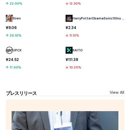
↑ 22.00%
↓ 12.30%
HarryPotterObamaSonic10Inu (ETH)
Siren
¥2.34
¥9.06
↓ 11.10%
↑ 20.10%
UPCX
KAITO
¥24.52
¥111.38
↑ 17.40%
↓ 10.20%
View All
プレスリリース