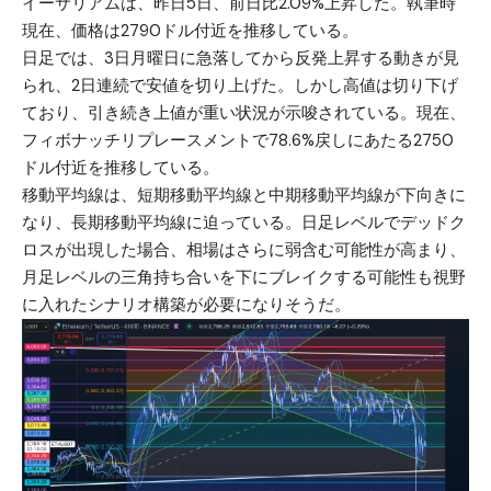
イーサリアム
は、昨日5日、前日比2.09%上昇した。執筆時
現在、価格は2790ドル付近を推移している。
日足では、3日月曜日に急落してから反発上昇する動きが見
られ、2日連続で安値を切り上げた。しかし高値は切り下げ
ており、引き続き上値が重い状況が示唆されている。現在、
フィボナッチリプレースメントで78.6%戻しにあたる2750
ドル付近を推移している。
移動平均線は、短期移動平均線と中期移動平均線が下向きに
なり、長期移動平均線に迫っている。日足レベルでデッドク
ロスが出現した場合、相場はさらに弱含む可能性が高まり、
月足レベルの三角持ち合いを下にブレイクする可能性も視野
に入れたシナリオ構築が必要になりそうだ。