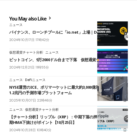
You May also Like
ニュース
バイナンス、ローンチプールに「io.net」上場｜DePIN銘柄
2024年10月17日 17時42分
仮想通貨チャート分析
ニュース
ビットコイン、9万2000ドル台まで下落 仮想通貨チャート分析
2024年12月21日 11時55分
ニュース
DeFiニュース
NYSE運営のICE、ポリマーケットに最大約3,000億円出資──評価額
1.2兆円の予測市場プラットフォーム
2025年10月07日 22時46分
ニュース
仮想通貨チャート分析
【チャート分析】リップル（XRP）：中期下落の押し目、4時間足長
期HMA下抜けがポイント【10月25日】
2024年10月28日 10時40分