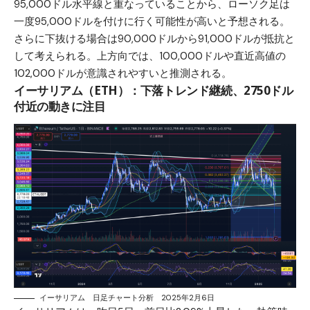
95,000ドル水平線と重なっていることから、ローソク足は
一度95,000ドルを付けに行く可能性が高いと予想される。
さらに下抜ける場合は90,000ドルから91,000ドルが抵抗と
して考えられる。上方向では、100,000ドルや直近高値の
102,000ドルが意識されやすいと推測される。
イーサリアム（ETH）：下落トレンド継続、2750ドル
付近の動きに注目
イーサリアム 日足チャート分析 2025年2月6日