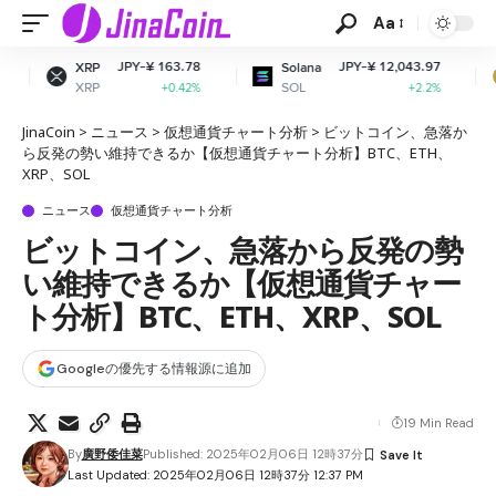
Aa
PY-¥ 163.78
JPY-¥ 12,043.97
JPY-
Solana
Dogecoin
SOL
DOGE
+0.42%
+2.2%
JinaCoin
>
ニュース
>
仮想通貨チャート分析
>
ビットコイン、急落か
ら反発の勢い維持できるか【仮想通貨チャート分析】BTC、ETH、
XRP、SOL
ニュース
仮想通貨チャート分析
ビットコイン、急落から反発の勢
い維持できるか【仮想通貨チャー
ト分析】BTC、ETH、XRP、SOL
Googleの優先する情報源に追加
19 Min Read
By
廣野倭佳菜
Published: 2025年02月06日 12時37分
Last Updated: 2025年02月06日 12時37分 12:37 PM