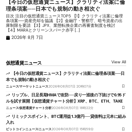
【今日の仮想通貨ニュース】クラリティ法案に倫
リ
理条項案──日本でも規制の動き相次ぐ
下
分
目次 注目の仮想通貨ニュースTOP5 【1】クラリティ法案に倫理
条項案──資産売却を協議 【2】金融庁・警察庁、暗号資産の出
目
庫制限を要請 【3】JPX、業態転換企業の再審査制度を検討
ト
【4】MARAとクリーンスパーク赤字 […]
（
（X
2026年 8月 7日
View All
仮想通貨ニュース
【今日の仮想通貨ニュース】クラリティ法案に倫理条項案──日
本でも規制の動き相次ぐ
ニュース
マーケットニュース
2026年08月07日 20時07分
リップル、日足長期HMAで攻防──戻り一巡後の下抜けで0.95ド
ルを試す展開【仮想通貨チャート分析】XRP、BTC、ETH、TAKE
ニュース
仮想通貨チャート分析
2026年08月07日 18時22分
リミックスポイント、BTC運用益1.3億円──貸借料は元本に組み
入れ
ビットコインニュース
ニュース
2026年08月07日 15時59分