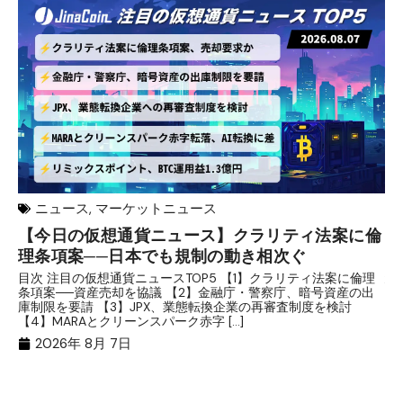
ニュース
,
マーケットニュース
【今日の仮想通貨ニュース】クラリティ法案に倫
リ
理条項案──日本でも規制の動き相次ぐ
下
分
目次 注目の仮想通貨ニュースTOP5 【1】クラリティ法案に倫理
条項案──資産売却を協議 【2】金融庁・警察庁、暗号資産の出
目
庫制限を要請 【3】JPX、業態転換企業の再審査制度を検討
ト
【4】MARAとクリーンスパーク赤字 […]
（
（X
2026年 8月 7日