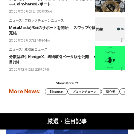
──CoinSharesレポート
2025年05月27日 00時35分
ニュース
ブロックチェーンニュース
MetaMaskがSeiのサポートを開始──スワップや購入もアプリ内で
完結
2025年08月07日 14時44分
ニュース
取引所ニュース
分散型取引所edgeX、現物取引ベータ版を公開──CEX並みの利便性
目指す
2025年12月12日 22時27分
Show More
More News:
Binance
ブロックチェーン
初心者
米国証
厳選・注目記事