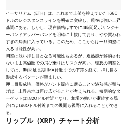
イーサリアム（ETH）
は、これまで上値を抑えていた1,680
ドルのレジスタンスラインを明確に突破し、現在は強い上昇
基調にある。しかし、現在価格はすでに4時間足ボリンジャ
ーバンドアッパーバンドを明確に上抜けており、やや買われ
すぎの局面に入っている。このため、ここからは一旦調整に
入る可能性が高い。
調整は浅い押し目となる可能性もあるが、過熱感が解消され
ないまま高値圏での飛び乗りはリスクが高い。理想の調整と
しては、1時間足長期HMA付近までの下落を経て、押し目を
形成するパターンが望ましい。
押し目形成時、価格がバンド圏内に戻ることで過熱感が和ら
げば、上昇余地は再び広がることが考えられる。短期的なタ
ーゲットは1,820ドル付近となり、相場の勢いが継続する場
合には1,960ドル付近までの展開も視野に入れることができ
る。
リップル（XRP）チャート分析