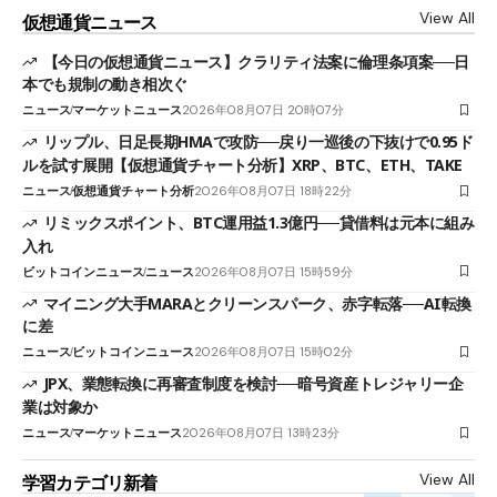
View All
仮想通貨ニュース
【今日の仮想通貨ニュース】クラリティ法案に倫理条項案──日
本でも規制の動き相次ぐ
ニュース
マーケットニュース
2026年08月07日 20時07分
リップル、日足長期HMAで攻防──戻り一巡後の下抜けで0.95ド
ルを試す展開【仮想通貨チャート分析】XRP、BTC、ETH、TAKE
ニュース
仮想通貨チャート分析
2026年08月07日 18時22分
リミックスポイント、BTC運用益1.3億円──貸借料は元本に組み
入れ
ビットコインニュース
ニュース
2026年08月07日 15時59分
マイニング大手MARAとクリーンスパーク、赤字転落──AI転換
に差
ニュース
ビットコインニュース
2026年08月07日 15時02分
JPX、業態転換に再審査制度を検討──暗号資産トレジャリー企
業は対象か
ニュース
マーケットニュース
2026年08月07日 13時23分
View All
学習カテゴリ新着