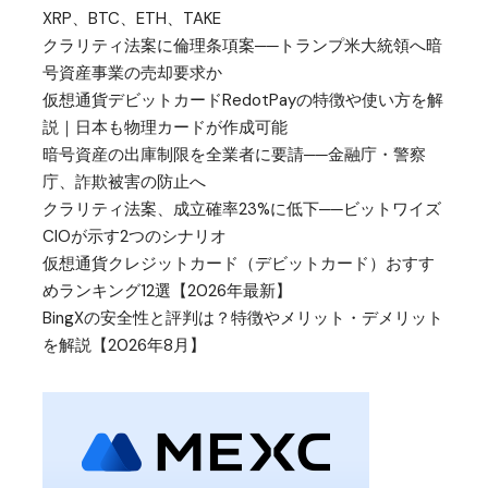
XRP、BTC、ETH、TAKE
クラリティ法案に倫理条項案──トランプ米大統領へ暗
号資産事業の売却要求か
仮想通貨デビットカードRedotPayの特徴や使い方を解
説｜日本も物理カードが作成可能
暗号資産の出庫制限を全業者に要請──金融庁・警察
庁、詐欺被害の防止へ
クラリティ法案、成立確率23%に低下──ビットワイズ
CIOが示す2つのシナリオ
仮想通貨クレジットカード（デビットカード）おすす
めランキング12選【2026年最新】
BingXの安全性と評判は？特徴やメリット・デメリット
を解説【2026年8月】