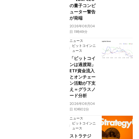
の量子コンピ
ューター警告
が発端
2026年08月04
日 11時49分
ニュース
ビットコインニ
ュース
「ビットコイ
ンは過渡期」
ETF資金流入
とオンチェー
ン活動が下支
え＝グラスノ
ード分析
2026年08月04
日 10時02分
ニュース
ビットコインニ
ュース
ストラテジ