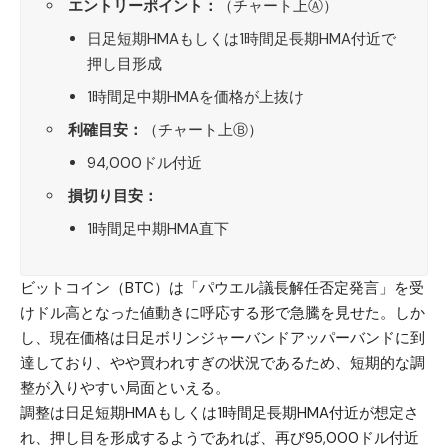
エントリーポイント：
（チャート上Ⓐ）
日足短期HMAもしくは1時間足長期HMA付近で
押し目形成
1時間足中期HMAを価格が上抜け
利確目安：
（チャート上Ⓑ）
94,000ドル付近
損切り目安：
1時間足中期HMA直下
ビットコイン（BTC）
は「パウエル議長解任否定発言」を受
けドル高となった値動きに呼応する形で急騰を見せた。しか
し、現在価格は日足ボリンジャーバンドアッパーバンドに到
達しており、やや買われすぎの状況であるため、短期的な調
整が入りやすい局面といえる。
調整は日足短期HMAもしくは1時間足長期HMA付近が想定さ
れ、押し目を形成するようであれば、再び95,000ドル付近