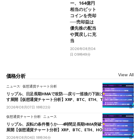
ー、164億円
相当のビット
コインを売却
──売却益は
優先株の配当
や買戻しに充
当
2026年08月04
日 09時49分
View All
価格分析
ニュース
仮想通貨チャート分析
リップル、日足長期HMAで攻防──戻り一巡後の下抜けで0.95ドルを試
す展開【仮想通貨チャート分析】XRP、BTC、ETH、TAKE
2026年08月07日 18時22分
仮想通貨チャート分析
ニュース
リップル、反転の条件整うか──4時間足長期HMA突破で雲下端を目指す
展開【仮想通貨チャート分析】XRP、BTC、ETH、HOME
2026年08月04日 18時36分