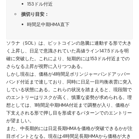
153ドル付近
損切り目安：
時間足中期HMA直下
ソラナ（SOL）
は、ビットコインの急騰に連動する形で大き
く上昇し、日足で意識されていた高値ライン147.5ドルを明
確に突破した。これにより、短期的には153ドル付近までの
さらなる上昇が視野に入りつつある。
しかし現在は、価格が4時間足ボリンジャーバンドアッパー
バンド付近まで達しており、同時に日足一目均衡表雲に突入
している状態にある。これらの状況を踏まえると、現段階で
のエントリーはリスクが高く、慎重な姿勢が求められる。理
想としては、1時間足中期HMA付近まで調整が入り、価格が
下支えされる形で押し目を形成するパターンでのエントリー
が望ましい。
また、中長期的には日足長期HMAを価格が突破できるかが注
目ポイントとなる。現在は4時間足長期HMAから価格が大き