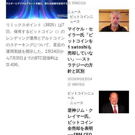
日 15時02分
ニュース
ビットコインニ
ュース
リミックスポイント（3825）は7
マイケル・セ
日、保有するビットコイン（）の
イラー氏「ビ
レンディング運用とアルトコイン
ットコインを
のステーキングについて、直近の
1 satoshiも
運用実績を開示した。2月24日か
売却していな
ら7月31日までのBTC貸借料は
い」──スト
ラテジーの方
12.436…
針と区別
2026年08月04
日 14時19分
ビットコインニュ
ース
ニュース
逆神ジム・ク
レイマー氏、
ビットコイン
全売却を表明
──IBM CEO