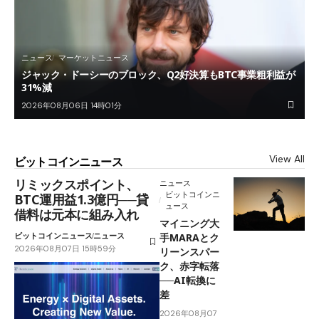
ニュース
マーケットニュース
ジャック・ドーシーのブロック、Q2好決算もBTC事業粗利益が
31%減
2026年08月06日 14時01分
View All
ビットコインニュース
リミックスポイント、
ニュース
ビットコインニ
BTC運用益1.3億円──貸
ュース
借料は元本に組み入れ
マイニング大
ビットコインニュース
ニュース
手MARAとク
2026年08月07日 15時59分
リーンスパー
ク、赤字転落
──AI転換に
差
2026年08月07