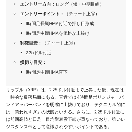
エントリー方向：
ロング（短・中期目線）
エントリーポイント：
（チャート上Ⓐ）
1時間足長期HMA付近で押し目形成
1時間足中期HMAを価格が上抜け
利確目安：
（チャート上Ⓑ）
2.25ドル付近
損切り目安：
1時間足中期HMA直下
リップル（XRP）
は、2.25ドル付近まで上昇した後、現在は
一時的な反落局面にある。直近では4時間足ボリンジャーバ
ンドアッパーバンドを明確に上抜けており、テクニカル的に
は「買われすぎ」の状態といえる。さらに、2.25ドル付近に
は前回高値と日足一目均衡表雲下端が重なっており、強いレ
ジスタンス帯として意識されやすいポイントである。