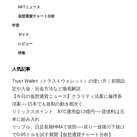
NFTニュース
仮想通貨チャート分析
学習
ガイド
レビュー
特集
人気記事
Trust Wallet（トラストウォレット）の使い方｜初期設
定や入金・出金方法など徹底解説
【今日の仮想通貨ニュース】クラリティ法案に倫理条
項案──日本でも規制の動き相次ぐ
リミックスポイント、BTC運用益1.3億円──貸借料は元
本に組み入れ
リップル、日足長期HMAで攻防──戻り一巡後の下抜け
で0.95ドルを試す展開【仮想通貨チャート分析】