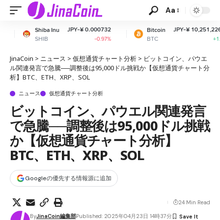
Aa
JPY-¥ 0.000732
JPY-¥ 10,251,226.12
 Inu
Bitcoin
E
BTC
E
-0.97%
+1.08%
JinaCoin
>
ニュース
>
仮想通貨チャート分析
>
ビットコイン、パウエ
ル関連発言で急騰──調整後は95,000ドル挑戦か【仮想通貨チャート分
析】BTC、ETH、XRP、SOL
ニュース
仮想通貨チャート分析
ビットコイン、パウエル関連発言
で急騰──調整後は95,000ドル挑戦
か【仮想通貨チャート分析】
BTC、ETH、XRP、SOL
Googleの優先する情報源に追加
24 Min Read
By
JinaCoin編集部
Published: 2025年04月23日 14時37分