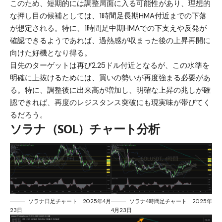
このため、短期的には調整局面に入る可能性があり、理想的
な押し目の候補としては、1時間足長期HMA付近までの下落
が想定される。特に、1時間足中期HMAでの下支えや反発が
確認できるようであれば、過熱感が収まった後の上昇再開に
向けた好機となり得る。
目先のターゲットは再び2.25ドル付近となるが、この水準を
明確に上抜けるためには、買いの勢いが再度強まる必要があ
る。特に、調整後に出来高が増加し、明確な上昇の兆しが確
認できれば、再度のレジスタンス突破にも現実味が帯びてく
るだろう。
ソラナ（SOL）チャート分析
ソラナ日足チャート 2025年4月
ソラナ4時間足チャート 2025年
23日
4月23日