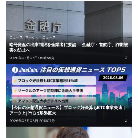
ニュース
マーケットニュース
暗号資産の出庫制限を全業者に要請──金融庁・警察庁、詐欺被
害の防止へ
2026年08月07日 09時55分
マーケットニュース
ニュース
【今日の仮想通貨ニュース】ブロック好決算もBTC事業失速｜
アークとJPYCは基盤拡大
2026年08月06日 20時07分