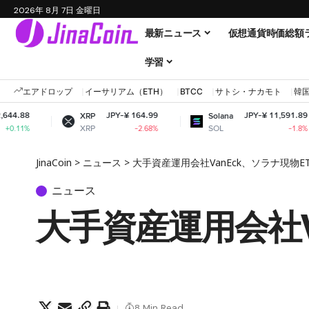
2026年 8月 7日 金曜日
最新ニュース
仮想通貨時価総額
学習
エアドロップ
イーサリアム（ETH）
BTCC
サトシ・ナカモト
韓
JPY-¥ 164.99
JPY-¥ 11,591.89
XRP
Solana
D
XRP
SOL
D
-2.68%
-1.8%
JinaCoin
>
ニュース
>
大手資産運用会社VanEck、ソラナ現物E
ニュース
大手資産運用会社V
8 Min Read