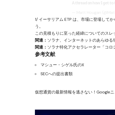
A thread on how I get to 
— Matt Hougan (@Ma
1/ イーサリアム ETP は、市場に登場して
う。
この見積もりに至った経緯についてのスレ
関連：
ソラナ、インターネットのあらゆる
関連：
ソラナ特化アクセラレーター「コロシ
参考文献
マシュー・シゲル氏のX
SECへの提出書類
仮想通貨の最新情報を逃さない！Googleニュ