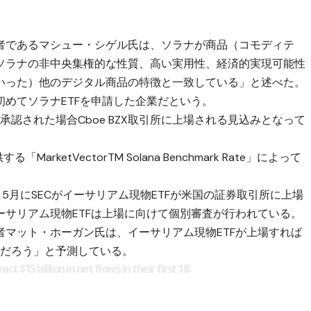
者であるマシュー・シゲル氏は、ソラナが商品（コモディテ
ソラナの非中央集権的な性質、高い実用性、経済的実現可能性
いった）他のデジタル商品の特徴と一致している」と述べた。
めてソラナETFを申請した企業だという。
が承認された場合Cboe BZX取引所に上場される見込みとなって
する「MarketVectorTM Solana Benchmark Rate」によって
5月にSECがイーサリアム現物ETFが米国の証券取引所に上場
サリアム現物ETFは上場に向けて個別審査が行われている。
マット・ホーガン氏は、イーサリアム現物ETFが上場すれば
るだろう」と予測している。
ct $15 billion in net flows in their first 18