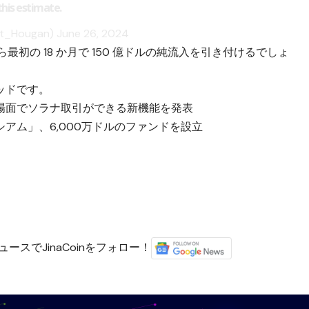
this estimate.
tt_Hougan)
June 26, 2024
から最初の 18 か月で 150 億ドルの純流入を引き付けるでしょ
ッドです。
場面でソラナ取引ができる新機能を発表
アム」、6,000万ドルのファンドを設立
ースでJinaCoinをフォロー！