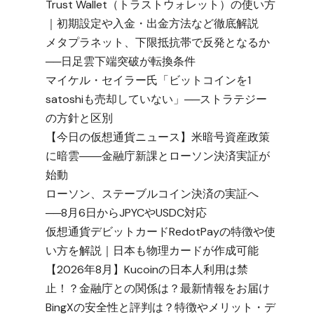
Trust Wallet（トラストウォレット）の使い方
｜初期設定や入金・出金方法など徹底解説
メタプラネット、下限抵抗帯で反発となるか
──日足雲下端突破が転換条件
マイケル・セイラー氏「ビットコインを1
satoshiも売却していない」──ストラテジー
の方針と区別
【今日の仮想通貨ニュース】米暗号資産政策
に暗雲――金融庁新課とローソン決済実証が
始動
ローソン、ステーブルコイン決済の実証へ
──8月6日からJPYCやUSDC対応
仮想通貨デビットカードRedotPayの特徴や使
い方を解説｜日本も物理カードが作成可能
【2026年8月】Kucoinの日本人利用は禁
止！？金融庁との関係は？最新情報をお届け
BingXの安全性と評判は？特徴やメリット・デ