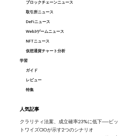
ブロックチェーンニュース
の
取引所ニュース
DeFiニュース
Web3ゲームニュース
NFTニュース
仮想通貨チャート分析
学習
ガイド
レビュー
特集
人気記事
クラリティ法案、成立確率23%に低下──ビッ
トワイズCIOが示す2つのシナリオ