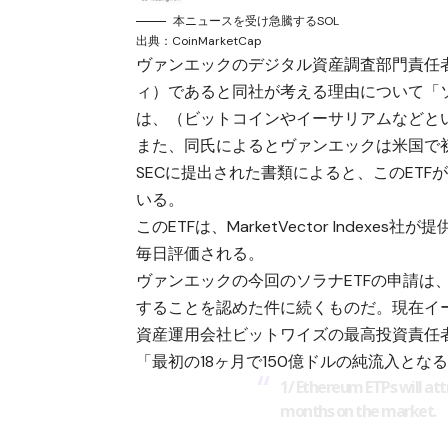
本ニュースを受け急騰するSOL
出典：
CoinMarketCap
ヴァンエックのデジタル資産調査部門責任
ィ）であると同社が考える理由について「
は、（ビットコインやイーサリアムなどと
また、同氏によるとヴァンエックは米国で初
SECに提出された書類によると、このETF
いる。
このETFは、MarketVector Indexes社が提供
毎日評価される。
ヴァンエックの今回のソラナETFの申請は、
することを認めた件に続くものだ。現在イー
資産運用会社ビットワイズの最高投資責任者
「最初の18ヶ月で150億ドルの純流入とな
1/ Ethereum ETPs will attra
months on the market.