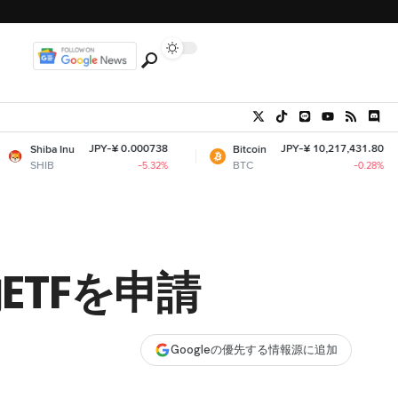
JPY-¥ 0.000738
JPY-¥ 10,217,431.80
u
Bitcoin
Eth
BTC
ETH
-5.32%
-0.28%
ETFを申請
Googleの優先する情報源に追加