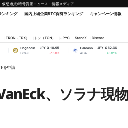
仮想通貨/暗号資産ニュース・情報メディア
ランキング
国内上場企業BTC保有ランキング
キャンペーン情報
国
TRON（TRX）
トン（TON）
JPYC
StandX
Discord
JPY-¥ 10.95
JPY-¥ 32.36
ogecoin
Cardano
Shiba In
OGE
ADA
SHIB
-1.58%
+6.81%
TFを申請
anEck、ソラナ現物