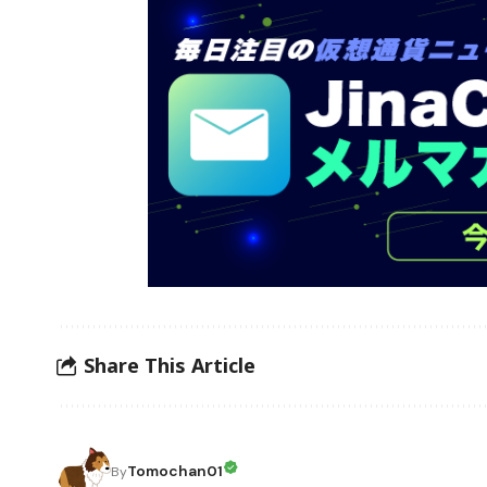
Share This Article
Tomochan01
By