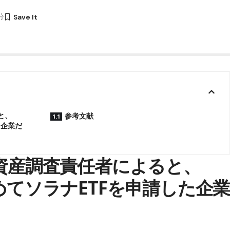
1分
と、
参考文献
た企業だ
ル資産調査責任者によると、
初めてソラナETFを申請した企