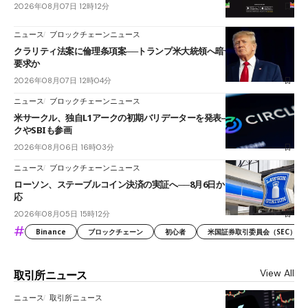
2026年08月07日 12時12分
ニュース
ブロックチェーンニュース
クラリティ法案に倫理条項案──トランプ米大統領へ暗号資産事業の売却
要求か
2026年08月07日 12時04分
ニュース
ブロックチェーンニュース
米サークル、独自L1アークの初期バリデーターを発表――ブラックロッ
クやSBIも参画
2026年08月06日 16時03分
ニュース
ブロックチェーンニュース
ローソン、ステーブルコイン決済の実証へ──8月6日からJPYCやUSDC対
応
2026年08月05日 15時12分
#
Binance
ブロックチェーン
初心者
米国証券取引委員会（SEC）
View All
取引所ニュース
ニュース
取引所ニュース