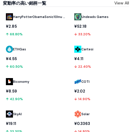
変動率の高い銘柄一覧
View All
HarryPotterObamaSonic10Inu (ETH)
Undeads Games
¥2.85
¥52.18
↑ 68.80%
↓ 33.20%
ETHGas
Cartesi
¥4.55
¥4.11
↑ 60.50%
↓ 22.40%
Biconomy
COTI
¥8.59
¥2.02
↑ 42.90%
↓ 14.90%
SkyAI
Solar
¥19.11
¥0.3363
↑ 33.30%
↓ 14.80%