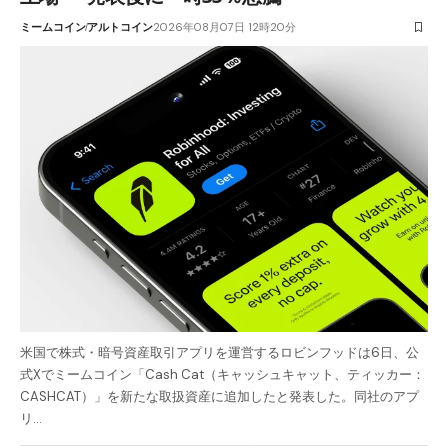
ミームコイン
アルトコイン
2026年08月07日 12時20分
米国で株式・暗号資産取引アプリを運営するロビンフッドは6日、公
式Xでミームコイン「Cash Cat（キャッシュキャット、ティッカー：
CASHCAT）」を新たな取扱資産に追加したと発表した。同社のアプ
リ…