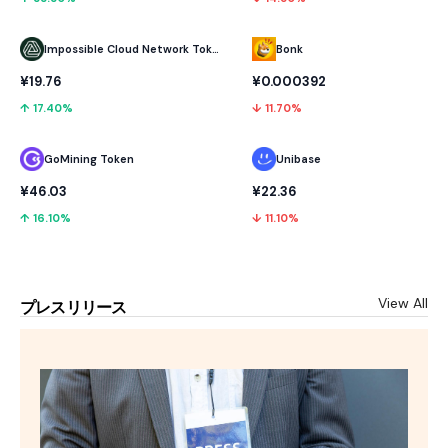
Impossible Cloud Network Token
Bonk
¥19.76
¥0.000392
↑ 17.40%
↓ 11.70%
GoMining Token
Unibase
¥46.03
¥22.36
↑ 16.10%
↓ 11.10%
View All
プレスリリース