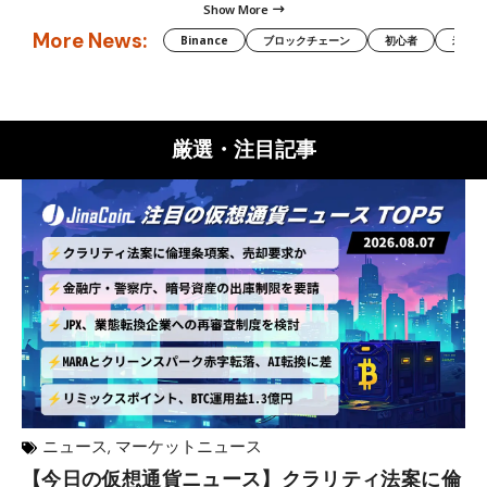
Show More
More News:
Binance
ブロックチェーン
初心者
米国証
厳選・注目記事
ニュース
,
マーケットニュース
【今日の仮想通貨ニュース】クラリティ法案に倫
リ