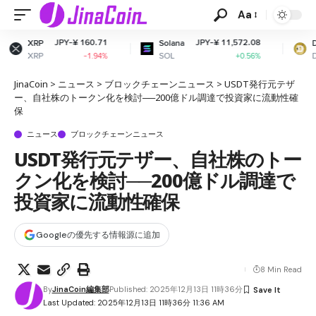
Aa
160.71
JPY-¥ 11,572.08
JPY-¥ 10.
Solana
Dogecoin
SOL
DOGE
-1.94%
+0.56%
+0.9
JinaCoin
>
ニュース
>
ブロックチェーンニュース
>
USDT発行元テザ
ー、自社株のトークン化を検討──200億ドル調達で投資家に流動性確
保
ニュース
ブロックチェーンニュース
USDT発行元テザー、自社株のトー
クン化を検討──200億ドル調達で
投資家に流動性確保
Googleの優先する情報源に追加
8 Min Read
By
JinaCoin編集部
Published: 2025年12月13日 11時36分
Last Updated: 2025年12月13日 11時36分 11:36 AM