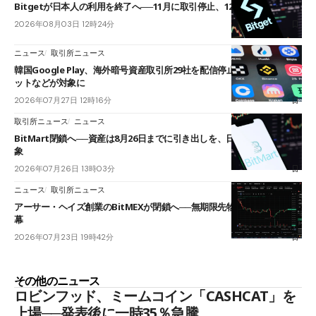
Bitgetが日本人の利用を終了へ──11月に取引停止、12月末に強制決済
2026年08月03日 12時24分
ニュース
取引所ニュース
韓国Google Play、海外暗号資産取引所29社を配信停止──OKXやバイビ
ットなどが対象に
2026年07月27日 12時16分
取引所ニュース
ニュース
BitMart閉鎖へ──資産は8月26日までに引き出しを、日本人利用者も対
象
2026年07月26日 13時03分
ニュース
取引所ニュース
アーサー・ヘイズ創業のBitMEXが閉鎖へ──無期限先物を生んだ11年に
幕
2026年07月23日 19時42分
その他のニュース
ロビンフッド、ミームコイン「CASHCAT」を
上場──発表後に一時35％急騰