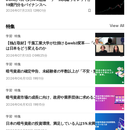
10億円分をバイナンスへ
2026年07月23日 12時01分
View All
特集
学習
特集
【独占取材】千葉工業大学が仕掛けるweb3変革──「cJPY」とAIの融合
は日本をどう変えるのか
2026年07月13日 09時25分
学習
特集
暗号資産の確定申告、未経験者の半数以上が「不安・無理」
2026年06月13日 11時11分
学習
特集
暗号資産市場の成長に向け、政府や業界団体に求めることは？
2026年06月10日 11時15分
学習
特集
日本の暗号資産の投資環境、満足している人は5％未満