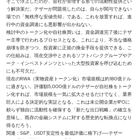
そこで浮上したのが、会社が管理する形での流動性提供とい
う解決策だ。テザーが問題視したのは、自らが関与できない
場での「無秩序な安値売却」である。これを放置すれば、進
行中の資金調達にも悪影響が出かねない。
検討中のトークン化や自社株買いは、資金調達完了後にテザ
ー主導で行われるプロセスとなる。これにより、不当な価格
崩壊を防ぎつつ、投資家に正規の換金手段を提供できる。こ
の仕組みは、現在交渉中とされるソフトバンクグループやア
ーク・インベストメンツといった大型投資家を呼び込むため
にも不可欠だ。
現在のRWA（実物資産トークン化）市場規模は約180億ドル
に過ぎない。評価額5,000億ドルのテザーが自社株をトーク
ン化すれば、市場規模を一気に拡大させるだけでなく、業界
巨人による決定的な実証となる。これは未公開企業がIPOに
頼らず独自に流動性を確保する「新たな出口戦略」の確立を
意味し、既存の金融システムに対する歴史的な転換点になり
得るだろう。
関連：
S&P、USDT安定性を最低評価に格下げ──テザー