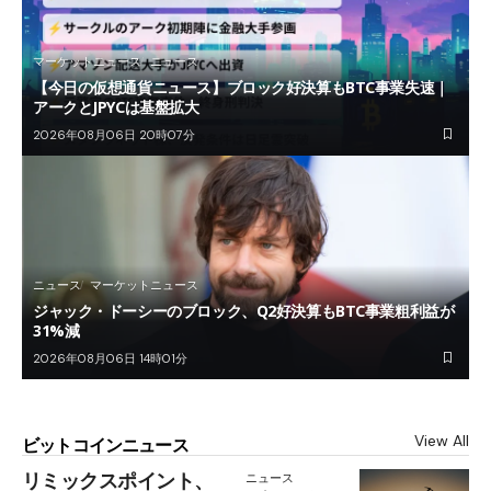
マーケットニュース
ニュース
【今日の仮想通貨ニュース】ブロック好決算もBTC事業失速｜
アークとJPYCは基盤拡大
2026年08月06日 20時07分
ニュース
マーケットニュース
ジャック・ドーシーのブロック、Q2好決算もBTC事業粗利益が
31%減
2026年08月06日 14時01分
View All
ビットコインニュース
リミックスポイント、
ニュース