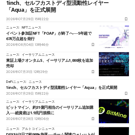
1inch、セルフカストディ型流動性レイヤー
「Aqua」を正式展開
2026年07月29日 15時22分
ニュース
NFTニュース
イベント参加証NFT「POAP」が終了へ──5年超で
670万点超を発行
2026年08月04日 13時46分
ニュース
イーサリアムニュース
東証上場クオンタムS、イーサリアム1,000枚を追加
売却
2026年07月31日 12時29分
DeFiニュース
ニュース
1inch、セルフカストディ型流動性レイヤー「Aqua」を正式展開
2026年07月29日 15時22分
ニュース
イーサリアムニュース
ビットマイン、約31億円相当のイーサリアム追加購
入──総資産は1.9兆円規模に
2026年07月28日 12時06分
ニュース
アルトコインニュース
DEXEが1日で約90%急落──チーム関連ウォレットが