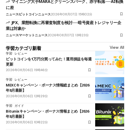
マイニング大手MARAとクリーンスパーク、赤字転落──AI転換
に差
ニュース
ビットコインニュース
2026年08月07日 15時02分
JPX、業態転換に再審査制度を検討──暗号資産トレジャリー企
業は対象か
ニュース
マーケットニュース
2026年08月07日 13時23分
View All
学習カテゴリ新着
学習
レビュー
ビットコインを1万円分買ってみた！運用損益を毎週
更新
2026年08月06日 19時46分
学習
レビュー
MEXCキャンペーン・ボーナス情報総まとめ【2026
年8月最新】
2026年08月06日 12時29分
学習
ガイド
Bitunixキャンペーン・ボーナス情報まとめ【2026
年8月最新】
2026年08月06日 10時22分