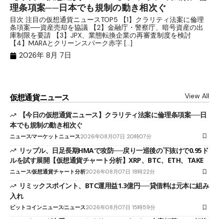
理条項案──日本でも規制の動き相次ぐ
下
分
目次 注目の仮想通貨ニュースTOP5 【1】クラリティ法案に倫理
条項案──資産売却を協議 【2】金融庁・警察庁、暗号資産の出
目
庫制限を要請 【3】JPX、業態転換企業の再審査制度を検討
ト
【4】MARAとクリーンスパーク赤字 […]
（
（X
2026年 8月 7日
View All
仮想通貨ニュース
【今日の仮想通貨ニュース】クラリティ法案に倫理条項案──日
本でも規制の動き相次ぐ
ニュース
マーケットニュース
2026年08月07日 20時07分
リップル、日足長期HMAで攻防──戻り一巡後の下抜けで0.95ド
ルを試す展開【仮想通貨チャート分析】XRP、BTC、ETH、TAKE
ニュース
仮想通貨チャート分析
2026年08月07日 18時22分
リミックスポイント、BTC運用益1.3億円──貸借料は元本に組み
入れ
ビットコインニュース
ニュース
2026年08月07日 15時59分