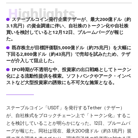
Highlights
ステーブルコイン発行企業テザーが、最大200億ドル（約
3.1兆円）の資金調達に伴い、自社株のトークン化や自社株
買いを検討していると12月12日、ブルームバーグが報じ
た。
既存株主が目標評価額5,000億ドル（約75兆円）を大幅に
下回る2,800億ドル（約43兆円）で売却を試みたため、テザ
ーが介入して阻止した。
IPO時期が不透明な中、投資家の出口戦略としてトークン
化による流動性提供を模索。ソフトバンクやアーク・インベ
ストなど大型投資家の誘致にも不可欠な施策となる。
ステーブルコイン「USDT」を発行するTether（テザー）
が、自社株式をブロックチェーン上で「トークン化」するこ
とを検討していることが明らかになった。12日、ブルームバ
ーグが報じた。同社は現在、最大200億ドル（約3.1兆円）規