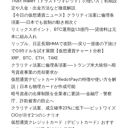
Trust Wallet（トラストウォレット）の使い方｜初期設
定や入金・出金方法など徹底解説
【今日の仮想通貨ニュース】クラリティ法案に倫理条
項案──日本でも規制の動き相次ぐ
リミックスポイント、BTC運用益1.3億円──貸借料は元
本に組み入れ
リップル、日足長期HMAで攻防──戻り一巡後の下抜け
で0.95ドルを試す展開【仮想通貨チャート分析】
XRP、BTC、ETH、TAKE
クラリティ法案に倫理条項案──トランプ米大統領へ暗
号資産事業の売却要求か
仮想通貨デビットカードRedotPayの特徴や使い方を解
説｜日本も物理カードが作成可能
暗号資産の出庫制限を全業者に要請──金融庁・警察
庁、詐欺被害の防止へ
クラリティ法案、成立確率23%に低下──ビットワイズ
CIOが示す2つのシナリオ
仮想通貨クレジットカード（デビットカード）おすす