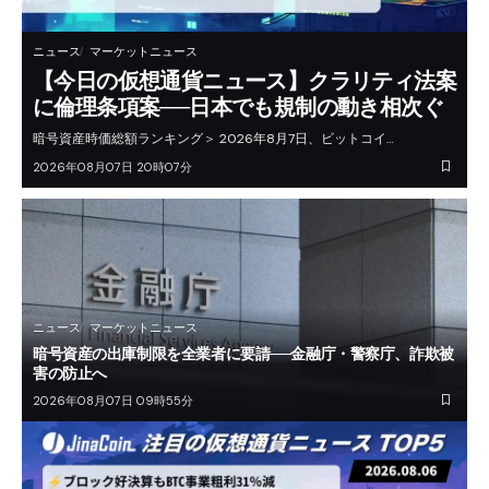
ニュース
マーケットニュース
【今日の仮想通貨ニュース】クラリティ法案
に倫理条項案──日本でも規制の動き相次ぐ
暗号資産時価総額ランキング＞ 2026年8月7日、ビットコイ…
2026年08月07日 20時07分
ニュース
マーケットニュース
暗号資産の出庫制限を全業者に要請──金融庁・警察庁、詐欺被
害の防止へ
2026年08月07日 09時55分