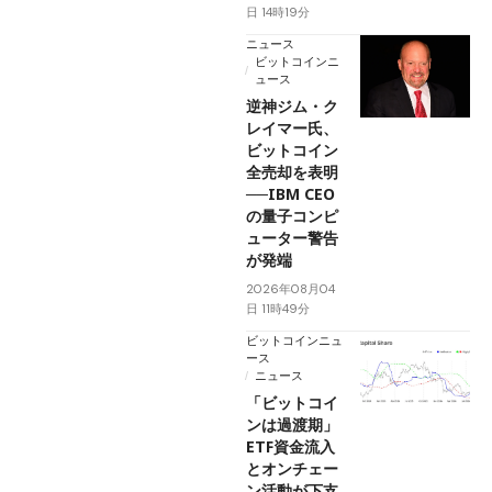
日 14時19分
ニュース
ビットコインニ
ュース
逆神ジム・ク
レイマー氏、
ビットコイン
全売却を表明
──IBM CEO
の量子コンピ
ューター警告
が発端
2026年08月04
日 11時49分
ビットコインニュ
ース
ニュース
「ビットコイ
ンは過渡期」
ETF資金流入
とオンチェー
ン活動が下支