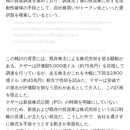
模の資金調達を進めており、調達完了後の投資家に対する流
動性確保の手段として、自社株買いやトークン化といった選
択肢を模索しているという。
Tether Holdings is exploring ways to ensure liquidity for
investors after intervening to stop some existing
shareholders from offloading stakes
https://t.co/sxaHOkcJjX
— Bloomberg (@business)
December 12, 2025
この検討の背景には、既存株主による株式売却を巡る騒動が
ある。テザーは評価額5,000億ドル（約75兆円）を目指して
調達を行っているが、ある株主がこれを大幅に下回る2,800
億ドル（約43兆円）相当で売却を試みた。テザーは安値で
の放出が評価額を損なう恐れがあるとして介入し、この計画
を阻止した。
テザーは新規株式公開（IPO）の時期を明確にしていない。
そのため、新規および既存の投資家は株式売却という出口戦
略の見通しが立たない状況だ。こうした中で、会社を通さず
に株式を手放そうとする動きが表面化した。