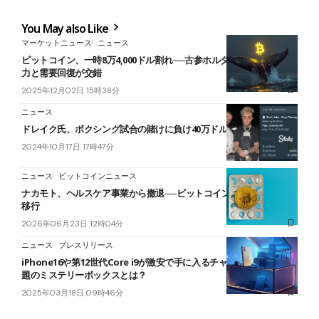
You May also Like
マーケットニュース
ニュース
ビットコイン、一時8万4,000ドル割れ──古参ホルダー移動で売り圧
力と需要回復が交錯
2025年12月02日 15時38分
ニュース
ドレイク氏、ボクシング試合の賭けに負け40万ドル分のBTCを失う
2024年10月17日 17時47分
ニュース
ビットコインニュース
ナカモト、ヘルスケア事業から撤退──ビットコイン関連事業へ完全
移行
2026年06月23日 12時04分
ニュース
プレスリリース
iPhone16や第12世代Core i9が激安で手に入るチャンスのある、話
題のミステリーボックスとは？
2025年03月18日 09時46分