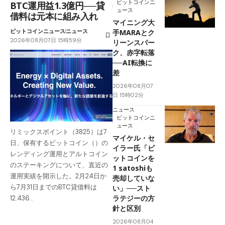
ビットコインニ
BTC運用益1.3億円──貸
ュース
借料は元本に組み入れ
マイニング大
ビットコインニュース
ニュース
手MARAとク
2026年08月07日 15時59分
リーンスパー
ク、赤字転落
──AI転換に
差
2026年08月07
日 15時02分
ニュース
ビットコインニ
ュース
リミックスポイント（3825）は7
マイケル・セ
日、保有するビットコイン（）の
イラー氏「ビ
レンディング運用とアルトコイン
ットコインを
のステーキングについて、直近の
1 satoshiも
運用実績を開示した。2月24日か
売却していな
ら7月31日までのBTC貸借料は
い」──スト
ラテジーの方
12.436…
針と区別
2026年08月04