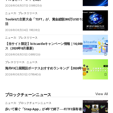
2026年08月07日 09時25分
ニュース
プレスリリース
Toobitの主要大会「TIFT」が、賞金総額300万USDTのレースとして復
活
2026年08月04日 11時38分
ニュース
プレスリリース
【当サイト限定】bitcastleキャンペーン情報｜16,000円口座開設ボーナ
ス（2026年8月最新）
2026年08月01日 08時12分
プレスリリース
ニュース
海外FX口座開設ボーナスおすすめランキング【2026年8月最新】
2026年08月01日 07時40分
View All
ブロックチェーンニュース
ニュース
ブロックチェーンニュース
歩いて稼ぐ「Step App」が4年で終了──FITFI保有者に対応呼びかけ