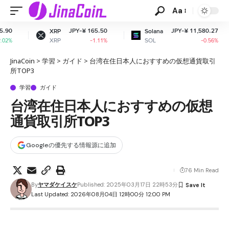
Aa
JPY-¥ 165.50
JPY-¥ 11,580.27
XRP
Solana
Dogec
XRP
SOL
DOGE
-1.11%
-0.56%
JinaCoin
>
学習
>
ガイド
>
台湾在住日本人におすすめの仮想通貨取引
所TOP3
学習
ガイド
台湾在住日本人におすすめの仮想
通貨取引所TOP3
Googleの優先する情報源に追加
76 Min Read
By
ヤマダケイスケ
Published: 2025年03月17日 22時53分
Last Updated: 2026年08月04日 12時00分 12:00 PM