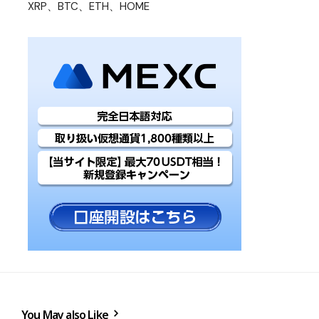
XRP、BTC、ETH、HOME
You May also Like