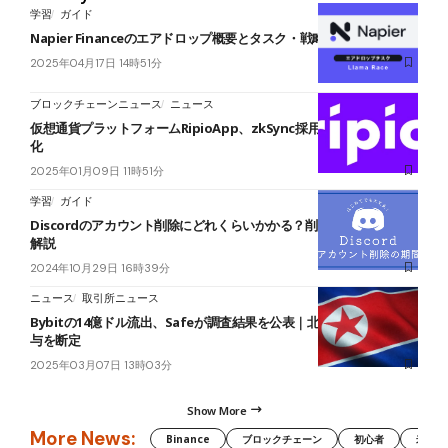
学習
ガイド
Napier Financeのエアドロップ概要とタスク・戦略まとめ
2025年04月17日 14時51分
ブロックチェーンニュース
ニュース
仮想通貨プラットフォームRipioApp、zkSync採用で南米の基盤強
化
2025年01月09日 11時51分
学習
ガイド
Discordのアカウント削除にどれくらいかかる？削除方法や注意点を
解説
2024年10月29日 16時39分
ニュース
取引所ニュース
Bybitの14億ドル流出、Safeが調査結果を公表｜北朝鮮UNC4899関
与を断定
2025年03月07日 13時03分
Show More
More News:
Binance
ブロックチェーン
初心者
米国証