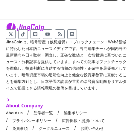
JinaCoinは、暗号資産（仮想通貨）・ブロックチェーン・Web3領域
に特化した日本語ニュースメディアです。専門編集チームが国内外の
最新動向を日々取材・調査し、正確な数値と一次情報源に基づいたニ
ュース・分析記事を提供しています。すべての記事はファクチェック
を徹底し、投資判断に直結する情報の信頼性・正確性を最優先として
います。暗号資産市場の透明性向上と健全な投資家教育に貢献するこ
とを編集方針とし、日本語圏の読者が世界の暗号資産動向をリアルタ
イムで把握できる情報環境の整備を目指しています。
About Company
About us
監修者一覧
編集ポリシー
プライバシーポリシー
広告掲載・提携について
免責事項
グーグルニュース
お問い合わせ