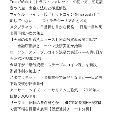
Trust Wallet（トラストウォレット）の使い方｜初期設
定や入金・出金方法など徹底解説
マイケル・セイラー氏「ビットコインを1 satoshiも売
却していない」──ストラテジーの方針と区別
メタプラネット、日足押し目から反発──日足一目均衡
表雲下端が次の焦点
【今日の仮想通貨ニュース】米暗号資産政策に暗雲
――金融庁新課とローソン決済実証が始動
ローソン、ステーブルコイン決済の実証へ──8月6日か
らJPYCやUSDC対応
金融庁が「暗号資産・ステーブルコイン課」を新設──
監督体制を格上げ
メタプラネット、下限抵抗帯で反発となるか──日足雲
下端突破が転換条件
アーサー・ヘイズ、イーサリアムに強気──2026年末
目標5,000ドル
リップル、反転の条件整うか──4時間足長期HMA突破
で雲下端を目指す展開【仮想通貨チャート分析】