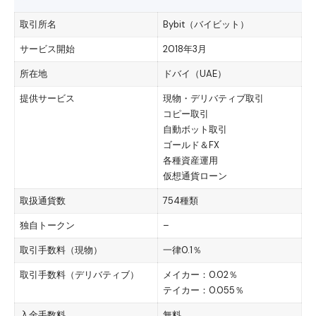
取引所名
Bybit（バイビット）
サービス開始
2018年3月
所在地
ドバイ（UAE）
提供サービス
現物・デリバティブ取引
コピー取引
自動ボット取引
ゴールド＆FX
各種資産運用
仮想通貨ローン
取扱通貨数
754種類
独自トークン
–
取引手数料（現物）
一律0.1％
取引手数料（デリバティブ）
メイカー：0.02％
テイカー：0.055％
入金手数料
無料