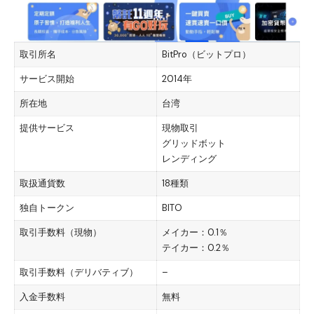
取引所名
BitPro（ビットプロ）
サービス開始
2014年
所在地
台湾
提供サービス
現物取引
グリッドボット
レンディング
取扱通貨数
18種類
独自トークン
BITO
取引手数料（現物）
メイカー：0.1％
テイカー：0.2％
取引手数料（デリバティブ）
–
入金手数料
無料