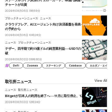
チャートが出資
2026年08月05日 11時59分
ブロックチェーンニュース
ニュース
クラウドフレア、AIエージェント向け決済基盤を発表──まずハンドル名
の予約から
2026年08月05日 10時28分
ニュース
ブロックチェーンニュース
テザー、四半期で約15億ドルの純営業利益──USDTのシェアは60%を突
破
2026年08月02日 08時30分
#
DeFi
Zoomex
ステーキング
Coinbase
カルダノ・エイダ（Ca
View All
取引所ニュース
ニュース
取引所ニュース
Bitgetが日本人の利用を終了へ──11月に取引停止、12月末に強制決済
2026年08月03日 12時24分