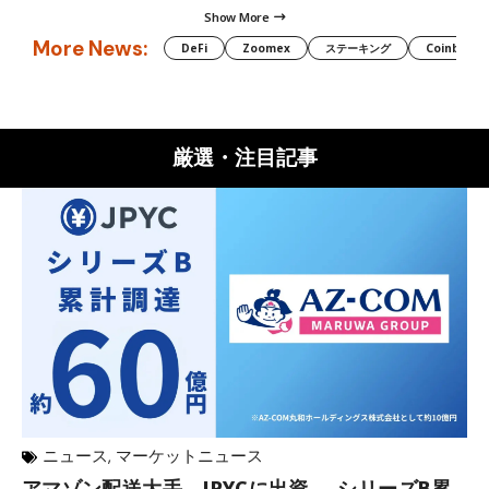
Show More
More News:
DeFi
Zoomex
ステーキング
Coinbase
厳選・注目記事
ニュース
,
マーケットニュース
アマゾン配送大手、JPYCに出資──シリーズB累
メ