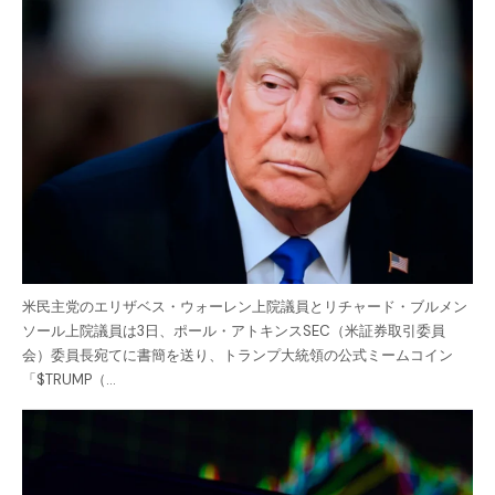
米民主党のエリザベス・ウォーレン上院議員とリチャード・ブルメン
ソール上院議員は3日、ポール・アトキンスSEC（米証券取引委員
会）委員長宛てに書簡を送り、トランプ大統領の公式ミームコイン
「$TRUMP（…