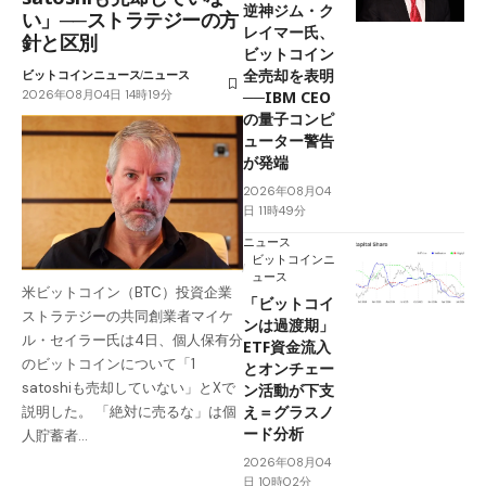
逆神ジム・ク
い」──ストラテジーの方
レイマー氏、
針と区別
ビットコイン
全売却を表明
ビットコインニュース
ニュース
2026年08月04日 14時19分
──IBM CEO
の量子コンピ
ューター警告
が発端
2026年08月04
日 11時49分
ニュース
ビットコインニ
ュース
米ビットコイン（BTC）投資企業
「ビットコイ
ストラテジーの共同創業者マイケ
ンは過渡期」
ル・セイラー氏は4日、個人保有分
ETF資金流入
のビットコインについて「1
とオンチェー
satoshiも売却していない」とXで
ン活動が下支
え＝グラスノ
説明した。 「絶対に売るな」は個
ード分析
人貯蓄者…
2026年08月04
日 10時02分