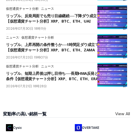
仮想通貨チャート分析
ニュース
リップル、反発局面でも売り目線継続──下降ダウ成立で下値追う展開
【仮想通貨チャート分析】XRP、BTC、ETH、UAI
2026年07月30日 18時11分
ニュース
仮想通貨チャート分析
リップル、上昇再開の条件整うか──1時間足ダウ成立で1.185ドルを狙う
【仮想通貨チャート分析】XRP、BTC、ETH、ZAMA
2026年07月23日 19時07分
仮想通貨チャート分析
ニュース
リップル、短期上昇後は押し目待ち──長期HMA反発と雲上抜けが買い
条件【仮想通貨チャート分析】XRP、BTC、ETH、ERA
2026年07月21日 18時28分
変動率の高い銘柄一覧
View All
Cysic
OVERTAKE