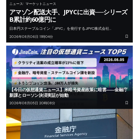
ニュース
マーケットニュース
アマゾン配送大手、JPYCに出資──シリーズ
B累計約60億円に
日本円ステーブルコイン「JPYC」を発行するJPYC株式会社…
2026年08月06日 11時04分
マーケットニュース
ニュース
【今日の仮想通貨ニュース】米暗号資産政策に暗雲――金融庁
新課とローソン決済実証が始動
2026年08月05日 20時08分