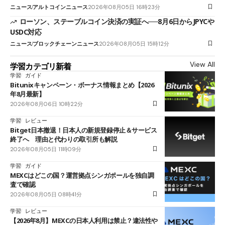
ニュース
アルトコインニュース
2026年08月05日 16時23分
ローソン、ステーブルコイン決済の実証へ──8月6日からJPYCや
USDC対応
ニュース
ブロックチェーンニュース
2026年08月05日 15時12分
View All
学習カテゴリ新着
学習
ガイド
Bitunixキャンペーン・ボーナス情報まとめ【2026
年8月最新】
2026年08月06日 10時22分
学習
レビュー
Bitget日本撤退！日本人の新規登録停止＆サービス
終了へ 理由と代わりの取引所も解説
2026年08月05日 11時09分
学習
ガイド
MEXCはどこの国？運営拠点シンガポールを独自調
査で確認
2026年08月05日 08時41分
学習
レビュー
【2026年8月】MEXCの日本人利用は禁止？違法性や