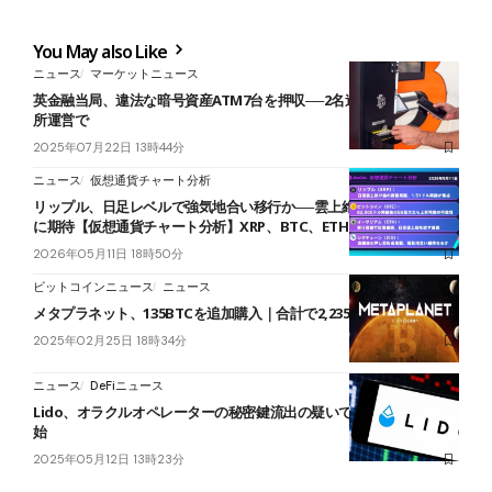
You May also Like
ニュース
マーケットニュース
英金融当局、違法な暗号資産ATM7台を押収──2名逮捕、無許可取引
所運営で
2025年07月22日 13時44分
ニュース
仮想通貨チャート分析
リップル、日足レベルで強気地合い移行か──雲上維持なら上昇継続
に期待【仮想通貨チャート分析】XRP、BTC、ETH、ZIG
2026年05月11日 18時50分
ビットコインニュース
ニュース
メタプラネット、135BTCを追加購入｜合計で2,235枚保有
2025年02月25日 18時34分
ニュース
DeFiニュース
Lido、オラクルオペレーターの秘密鍵流出の疑いで緊急DAO投票開
始
2025年05月12日 13時23分