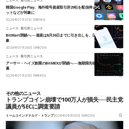
ニュース
取引所ニュース
韓国Google Play、海外暗号資産取引所29社を配信停止──OKXやバイビ
ットなどが対象に
2026年07月27日 12時16分
ニュース
取引所ニュース
BitMart閉鎖へ──資産は8月26日までに引き出しを、日本人利用者も対
象
2026年07月26日 13時03分
ニュース
取引所ニュース
アーサー・ヘイズ創業のBitMEXが閉鎖へ──無期限先物を生んだ11年に
幕
2026年07月23日 19時42分
その他のニュース
トランプコイン崩壊で100万人が損失──民主党
議員がSECに調査要請
ミームコイン
ドナルド・トランプ
2026年08月05日 16時23分