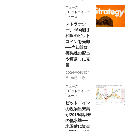
ニュース
ビットコインニ
ュース
ストラテジ
ー、164億円
相当のビット
コインを売却
──売却益は
優先株の配当
や買戻しに充
当
2026年08月04
日 09時49分
ニュース
ビットコインニ
ュース
ビットコイン
の現物出来高
が2019年以来
の低水準──
米国債に資金