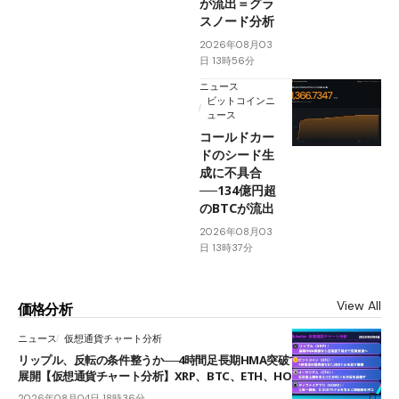
が流出＝グラ
スノード分析
2026年08月03
日 13時56分
ニュース
ビットコインニ
ュース
コールドカー
ドのシード生
成に不具合
──134億円超
のBTCが流出
2026年08月03
日 13時37分
View All
価格分析
ニュース
仮想通貨チャート分析
リップル、反転の条件整うか──4時間足長期HMA突破で雲下端を目指す
展開【仮想通貨チャート分析】XRP、BTC、ETH、HOME
2026年08月04日 18時36分