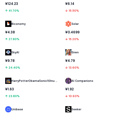
¥124.23
¥6.14
↑ 41.70%
↓ 15.50%
Biconomy
Solar
¥4.38
¥0.4699
↑ 27.80%
↓ 15.20%
SkyAI
Siren
¥9.78
¥4.79
↑ 24.40%
↓ 13.60%
HarryPotterObamaSonic10Inu (ETH)
AI Companions
¥1.63
¥1.92
↑ 23.80%
↓ 10.60%
Unibase
Seeker