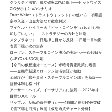
クラリティ法案、成立確率23%に低下──ビットワイズ
CIOが示す2つのシナリオ
Trust Wallet（トラストウォレット）の使い方｜初期設
定や入金・出金方法など徹底解説
マイケル・セイラー氏「ビットコインを1 satoshiも売
却していない」──ストラテジーの方針と区別
メタプラネット、日足押し目から反発──日足一目均衡
表雲下端が次の焦点
ローソン、ステーブルコイン決済の実証へ──8月6日か
らJPYCやUSDC対応
【今日の仮想通貨ニュース】米暗号資産政策に暗雲
――金融庁新課とローソン決済実証が始動
金融庁が「暗号資産・ステーブルコイン課」を新設──
監督体制を格上げ
アーサー・ヘイズ、イーサリアムに強気──2026年末
目標5,000ドル
リップル、反転の条件整うか──4時間足長期HMA突破
で雲下端を目指す展開【仮想通貨チャート分析】