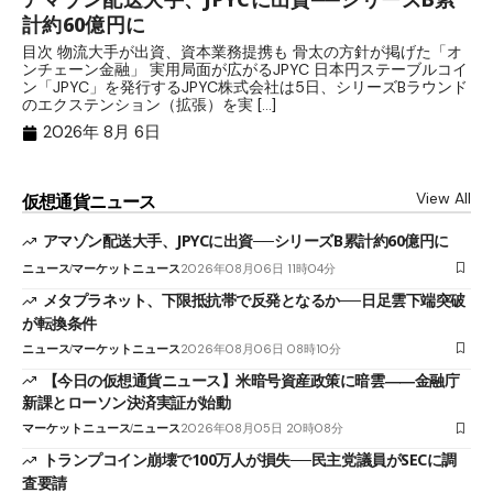
計約60億円に
日
目次 物流大手が出資、資本業務提携も 骨太の方針が掲げた「オ
メ
ンチェーン金融」 実用局面が広がるJPYC 日本円ステーブルコイ
（
ン「JPYC」を発行するJPYC株式会社は5日、シリーズBラウンド
日
のエクステンション（拡張）を実 […]
2
2026年 8月 6日
View All
仮想通貨ニュース
アマゾン配送大手、JPYCに出資──シリーズB累計約60億円に
ニュース
マーケットニュース
2026年08月06日 11時04分
メタプラネット、下限抵抗帯で反発となるか──日足雲下端突破
が転換条件
ニュース
マーケットニュース
2026年08月06日 08時10分
【今日の仮想通貨ニュース】米暗号資産政策に暗雲――金融庁
新課とローソン決済実証が始動
マーケットニュース
ニュース
2026年08月05日 20時08分
トランプコイン崩壊で100万人が損失──民主党議員がSECに調
査要請