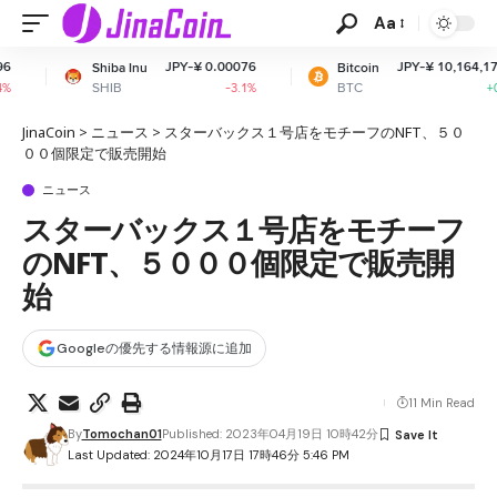
Aa
JPY-¥ 0.00076
JPY-¥ 10,164,175.42
a Inu
Bitcoin
E
B
BTC
-3.1%
+0.15%
JinaCoin
>
ニュース
>
スターバックス１号店をモチーフのNFT、５０
００個限定で販売開始
ニュース
スターバックス１号店をモチーフ
のNFT、５０００個限定で販売開
始
Googleの優先する情報源に追加
11 Min Read
By
Tomochan01
Published: 2023年04月19日 10時42分
Last Updated: 2024年10月17日 17時46分 5:46 PM