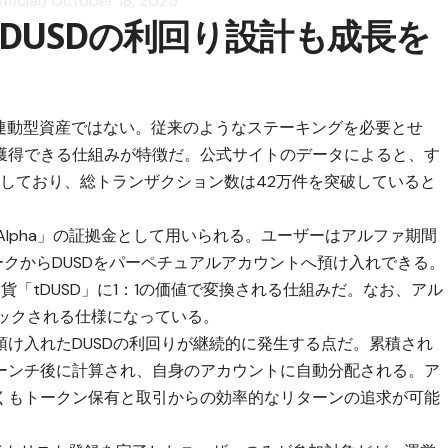
ficial)
October 18, 2025
DUSDの利回り設計も成長を
ドル連動型資産ではない。従来のようなステーキングを必要とせ
獲得できる仕組みが特徴だ。公式サイトのデータによると、す
ントしており、総トランザクション数は42万件を突破していると
X Alpha」の証拠金として用いられる。ユーザーはアルファ期間
ークからDUSDをパーペチュアルアカウントへ預け入れできる。
貨「tDUSD」に1：1の価値で変換される仕組みだ。なお、アル
ロックされる仕様になっている。
け入れたDUSDの利回りが継続的に発生する点だ。累積され
ーンチ後に計算され、自身のアカウントに自動分配される。ア
くもトークン保有と取引からの効率的なリターンの追求が可能