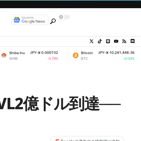
JPY-¥ 0.000732
JPY-¥ 10,241,448.36
Bitcoin
Ethere
BTC
ETH
-0.79%
+0.93%
TVL2億ドル到達──