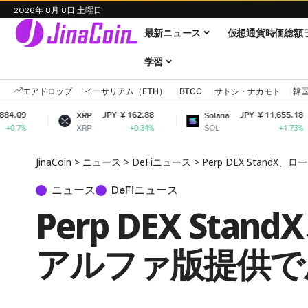
2026年 8月 8日 土曜日
最新ニュース
仮想通貨時価総額
学習
エアドロップ
イーサリアム（ETH）
BTCC
サトシ・ナカモト
韓
JPY-¥ 162.88
JPY-¥ 11,655.18
XRP
Solana
Doge
XRP
SOL
DOG
+0.34%
+1.73%
JinaCoin
>
ニュース
>
DeFiニュース
>
Perp DEX Stan
ニュース
DeFiニュース
Perp DEX St
アルファ版提供で