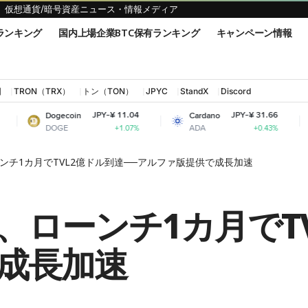
仮想通貨/暗号資産ニュース・情報メディア
ランキング
国内上場企業BTC保有ランキング
キャンペーン情報
国
TRON（TRX）
トン（TON）
JPYC
StandX
Discord
JPY-¥ 11.04
JPY-¥ 31.66
coin
Cardano
Shiba Inu
E
ADA
SHIB
+1.07%
+0.43%
dX、ローンチ1カ月でTVL2億ドル到達──アルファ版提供で成長加速
andX、ローンチ1カ月で
成長加速