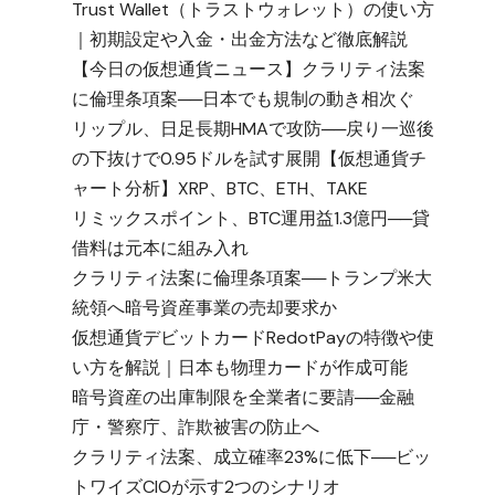
Trust Wallet（トラストウォレット）の使い方
｜初期設定や入金・出金方法など徹底解説
【今日の仮想通貨ニュース】クラリティ法案
に倫理条項案──日本でも規制の動き相次ぐ
リップル、日足長期HMAで攻防──戻り一巡後
の下抜けで0.95ドルを試す展開【仮想通貨チ
ャート分析】XRP、BTC、ETH、TAKE
リミックスポイント、BTC運用益1.3億円──貸
借料は元本に組み入れ
クラリティ法案に倫理条項案──トランプ米大
統領へ暗号資産事業の売却要求か
仮想通貨デビットカードRedotPayの特徴や使
い方を解説｜日本も物理カードが作成可能
暗号資産の出庫制限を全業者に要請──金融
庁・警察庁、詐欺被害の防止へ
クラリティ法案、成立確率23%に低下──ビッ
トワイズCIOが示す2つのシナリオ