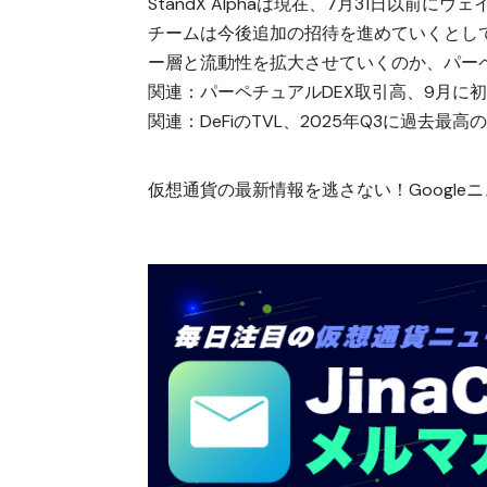
StandX Alphaは現在、7月31日以
チームは今後追加の招待を進めていくとして
ー層と流動性を拡大させていくのか、パーペ
関連：
パーペチュアルDEX取引高、9月に初
関連：
DeFiのTVL、2025年Q3に過去最高
仮想通貨の最新情報を逃さない！Googleニュ