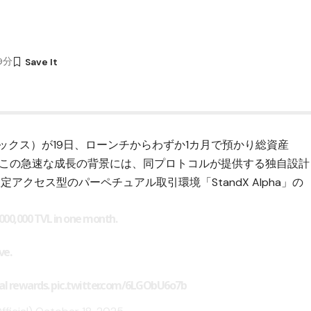
49分
ドエックス）が19日、ローンチからわずか1カ月で預かり総資産
。この急速な成長の背景には、同プロトコルが提供する独自設計
アクセス型のパーペチュアル取引環境「StandX Alpha」の
000,000 TVL in one month.
ve.
ial rewards.
pic.twitter.com/6LGObU6o7b