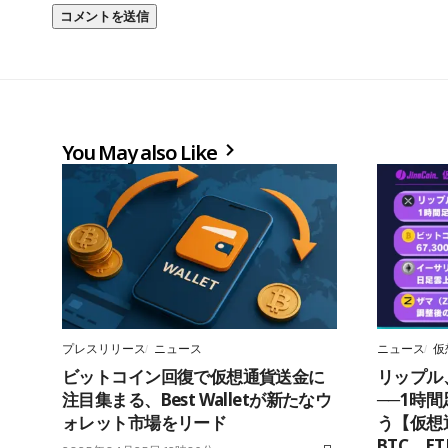
You May also Like
プレスリリース
ニュース
ニュース
仮
ビットコイン回復で仮想通貨送金に
リップル
注目集まる、Best Walletが新たなウ
──1時間
ォレット市場をリード
う【仮想
BTC、E