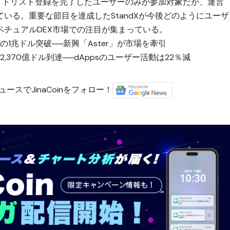
前にウェイトリスト登録を完了したユーザーのみが参加対象だが、運営
いる。重要な節目を達成したStandXが今後どのようにユーザ
チュアルDEX市場での注目が集まっている。
の1兆ドル突破──新興「Aster」が市場を牽引
の2,370億ドル到達──dAppsのユーザー活動は22％減
ースでJinaCoinをフォロー！