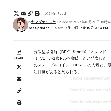
8 Min Read
By
ヤマダケイスケ
Published: 2025年10月20日 15時
Last Updated: 2025年10月20日 15時49分 3:49 PM
分散型取引所（DEX）StandX（スタン
（TVL）が2億ドルを突破したと発表した
SHARE
のステーブルコイン「DUSD」の人気と、限定
注目度があると見られる。
New ATH achieved: $200,
StandX Alpha just went li
Stand in early for potent