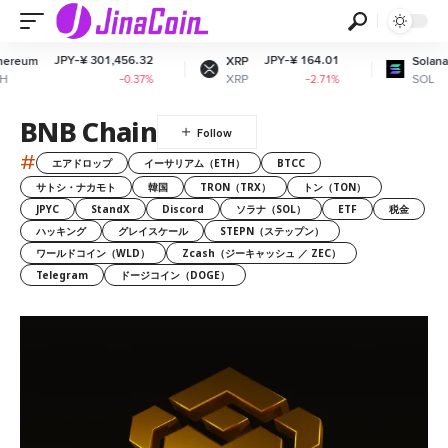
PY-¥ 301,456.32
JPY-¥ 164.01
JPY-¥ 11
XRP
Solana
XRP
SOL
-0.37%
-2.71%
BNB Chain
#
エアドロップ
イーサリアム（ETH）
BTCC
サトシ・ナカモト
韓国
TRON（TRX）
トン（TON）
JPYC
StandX
Discord
ソラナ（SOL）
ETF
税金
ハッキング
グレイスケール
STEPN（ステップン）
ワールドコイン（WLD）
Zcash（ジーキャッシュ ／ ZEC）
Telegram
ドージコイン（DOGE）