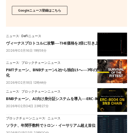
Googleニュース登録はこちら
ニュース
DeFiニュース
ヴィーナスプロトコルに攻撃──THE価格を2倍に引き上げ複数資産流出
2026年03月16日 11時58分
ニュース
ブロックチェーンニュース
PMTチェーン、BNBチェーンL2から独自L1へ──7年の開発経てRWA特
化
2026年02月18日 12時44分
ニュース
ブロックチェーンニュース
BNBチェーン、AI向け身分証システムを導入──ERC-8004を展開
2026年02月04日 23時27分
ブロックチェーンニュース
ニュース
ソラナ、年間手数料でトロン・イーサリアム超え首位
2026年01月02日 23時00分