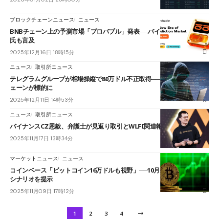
ブロックチェーンニュース
ニュース
BNBチェーン上の予測市場「プロバブル」発表──バイナンス創業者CZ
氏も言及
2025年12月16日 18時15分
ニュース
取引所ニュース
テレグラムグループが相場操縦で80万ドル不正取得──ソラナ・BNBチ
ェーンが標的に
2025年12月11日 14時53分
ニュース
取引所ニュース
バイナンスCZ恩赦、弁護士が見返り取引とWLFI関連報道を虚偽と一蹴
2025年11月17日 13時34分
マーケットニュース
ニュース
コインベース「ビットコイン16万ドルも視野」──10月清算後の市場回復
シナリオを提示
2025年11月09日 17時12分
1
2
3
4