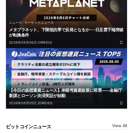
ニュース
マーケットニュース
メタプラネット、下限抵抗帯で反発となるか──日足雲下端突破
が転換条件
2026年08月06日 08時10分
ニュース
マーケットニュース
【今日の仮想通貨ニュース】米暗号資産政策に暗雲――金融庁
新課とローソン決済実証が始動
2026年08月05日 20時08分
View All
ビットコインニュース