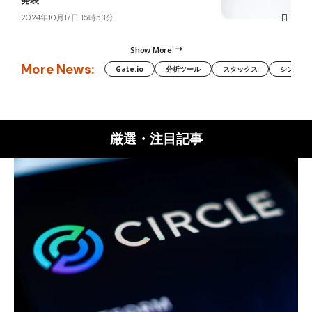
発表
2024年10月17日 15時53分
Show More
More News:
Gate.io
分析ツール
スタックス
シンボル（
厳選・注目記事