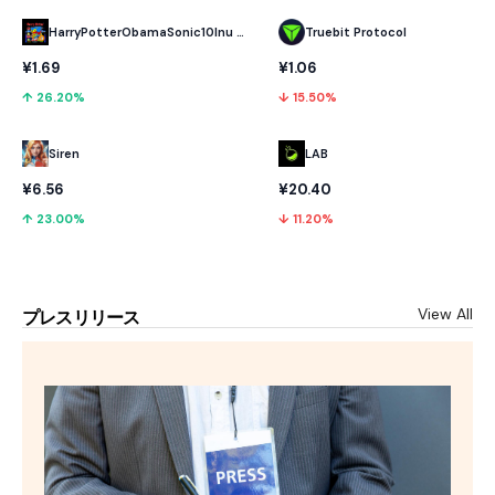
HarryPotterObamaSonic10Inu (ETH)
Truebit Protocol
¥1.69
¥1.06
↑ 26.20%
↓ 15.50%
LAB
Siren
¥20.40
¥6.56
↓ 11.20%
↑ 23.00%
View All
プレスリリース