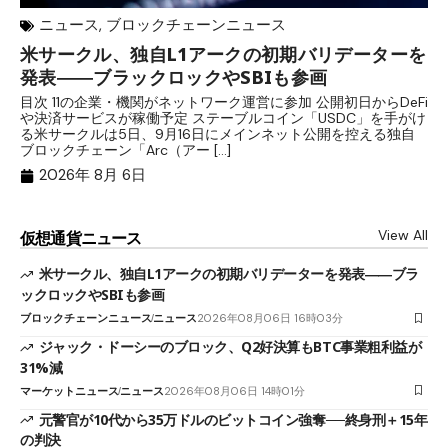
ニュース
,
ブロックチェーンニュース
米サークル、独自L1アークの初期バリデーターを
ジ
発表――ブラックロックやSBIも参画
B
目次 11の企業・機関がネットワーク運営に参加 公開初日からDeFi
目
や決済サービスが稼働予定 ステーブルコイン「USDC」を手がけ
だ
る米サークルは5日、9月16日にメインネット公開を控える独自
大
ブロックチェーン「Arc（アー […]
半
2026年 8月 6日
View All
仮想通貨ニュース
米サークル、独自L1アークの初期バリデーターを発表――ブラ
ックロックやSBIも参画
ブロックチェーンニュース
ニュース
2026年08月06日 16時03分
ジャック・ドーシーのブロック、Q2好決算もBTC事業粗利益が
31%減
マーケットニュース
ニュース
2026年08月06日 14時01分
元警官が10代から35万ドルのビットコイン強奪──終身刑＋15年
の判決