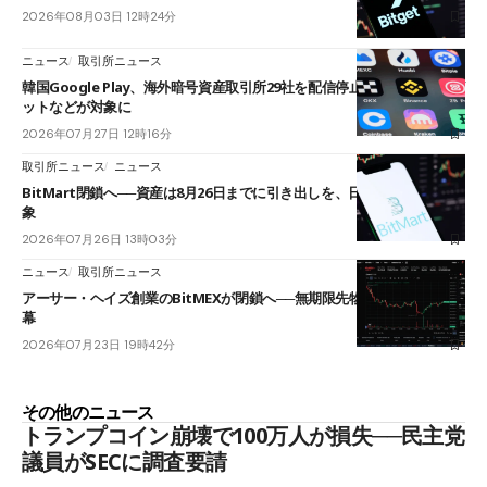
2026年08月03日 12時24分
ニュース
取引所ニュース
韓国Google Play、海外暗号資産取引所29社を配信停止──OKXやバイビ
ットなどが対象に
2026年07月27日 12時16分
取引所ニュース
ニュース
BitMart閉鎖へ──資産は8月26日までに引き出しを、日本人利用者も対
象
2026年07月26日 13時03分
ニュース
取引所ニュース
アーサー・ヘイズ創業のBitMEXが閉鎖へ──無期限先物を生んだ11年に
幕
2026年07月23日 19時42分
その他のニュース
トランプコイン崩壊で100万人が損失──民主党
議員がSECに調査要請