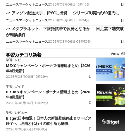
ニュース
マーケットニュース
2026年08月06日 12時45分
アマゾン配送大手、JPYCに出資──シリーズB累計約60億円に
ニュース
マーケットニュース
2026年08月06日 11時04分
メタプラネット、下限抵抗帯で反発となるか──日足雲下端突破
が転換条件
ニュース
マーケットニュース
2026年08月06日 08時10分
View All
学習カテゴリ新着
学習
レビュー
MEXCキャンペーン・ボーナス情報総まとめ【2026
年8月最新】
2026年08月06日 12時29分
学習
ガイド
Bitunixキャンペーン・ボーナス情報まとめ【2026
年8月最新】
2026年08月06日 10時22分
学習
レビュー
Bitget日本撤退！日本人の新規登録停止＆サービス
終了へ 理由と代わりの取引所も解説
2026年08月05日 11時09分