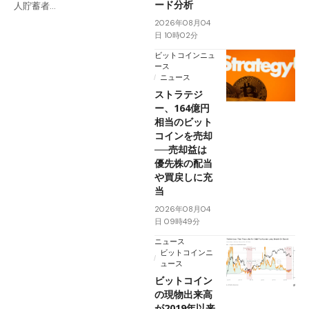
ード分析
人貯蓄者…
2026年08月04
日 10時02分
ビットコインニュ
ース
ニュース
ストラテジ
ー、164億円
相当のビット
コインを売却
──売却益は
優先株の配当
や買戻しに充
当
2026年08月04
日 09時49分
ニュース
ビットコインニ
ュース
ビットコイン
の現物出来高
が2019年以来