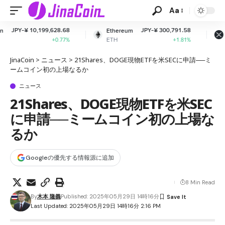
Aa
628.68
JPY-¥ 300,791.58
JPY-¥ 164.
Ethereum
XRP
ETH
XRP
+0.77%
+1.81%
-2.0
JinaCoin
>
ニュース
>
21Shares、DOGE現物ETFを米SECに申請──ミ
ームコイン初の上場なるか
ニュース
21Shares、DOGE現物ETFを米SEC
に申請──ミームコイン初の上場な
るか
Googleの優先する情報源に追加
8 Min Read
By
木本 隆義
Published: 2025年05月29日 14時16分
Last Updated: 2025年05月29日 14時16分 2:16 PM