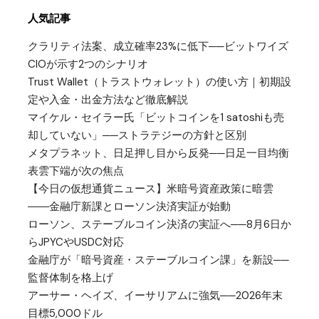
人気記事
クラリティ法案、成立確率23%に低下──ビットワイズ
CIOが示す2つのシナリオ
Trust Wallet（トラストウォレット）の使い方｜初期設
定や入金・出金方法など徹底解説
マイケル・セイラー氏「ビットコインを1 satoshiも売
却していない」──ストラテジーの方針と区別
メタプラネット、日足押し目から反発──日足一目均衡
表雲下端が次の焦点
【今日の仮想通貨ニュース】米暗号資産政策に暗雲
――金融庁新課とローソン決済実証が始動
ローソン、ステーブルコイン決済の実証へ──8月6日か
らJPYCやUSDC対応
金融庁が「暗号資産・ステーブルコイン課」を新設──
監督体制を格上げ
アーサー・ヘイズ、イーサリアムに強気──2026年末
目標5,000ドル