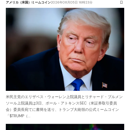
アメリカ（米国）
ミームコイン
2026年08月05日 16時23分
米民主党のエリザベス・ウォーレン上院議員とリチャード・ブルメン
ソール上院議員は3日、ポール・アトキンスSEC（米証券取引委員
会）委員長宛てに書簡を送り、トランプ大統領の公式ミームコイン
「$TRUMP（…