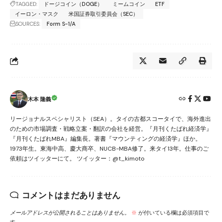
TAGGED:
ドージコイン（DOGE）
ミームコイン
ETF
イーロン・マスク
米国証券取引委員会（SEC）
SOURCES:
Form S-1/A
木本 隆義
リージョナルスペシャリスト（SEA）。タイの古都スコータイで、海外進出
のための市場調査・戦略立案・翻訳の会社を経営。『月刊くたばれ経済学』
『月刊くたばれMBA』編集長。著書『マウンティングの経済学』ほか。
1973年生。東海中高、慶大商卒、NUCB-MBA修了。来タイ13年。仕事のご
依頼はツイッターにて。 ツイッター：@t_kimoto
コメントはまだありません
メールアドレスが公開されることはありません。
※
が付いている欄は必須項目で