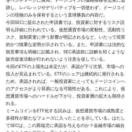
をベンチマークに採用。ドージコインの価格推移を忠実に追
跡し、レバレッジやデリバティブを一切使わず、ドージコイ
ンの現物のみを保有するという直球勝負の内容だ。
今回SECに提出された申請書では、投資家に対するリスク説
明も詳細に行われている。仮想通貨市場の変動性、流動性リ
スク、規制変更に伴う影響が明記されるなど、いたって現実
的かつ慎重な姿勢が示されている。また、申請書には法的な
留意事項も明確に記載され、SEC承認前に誤解を招くような
販売促進活動が行われないよう注意を促している。
今回のETFの上場先は未定だが、承認が下り次第、市場への
投入が見込まれている。ETFのシェアは継続的に発行される
ため、承認されれば、一般投資家にとってもドージコインへ
のアクセスがより容易になる可能性がある。これにより、仮
想通貨市場へのハードルが下がり、投資家層の拡大も期待さ
れる。
ミームコインをETF化する試みは、仮想通貨市場の成熟度と
多様性が新たなフェーズに入ったことを示している。はたし
てSECは、この異端児に承認を与えるのか？金融市場の融合