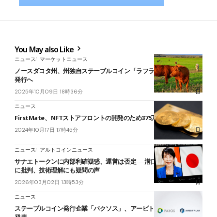
You May also Like
ニュース
マーケットニュース
ノースダコタ州、州独自ステーブルコイン「ラフライダーコイン」
発行へ
2025年10月09日 18時36分
ニュース
FirstMate、NFTストアフロントの開発のため375万ドルを調達
2024年10月17日 17時45分
ニュース
アルトコインニュース
サナエトークンに内部利確疑惑、運営は否定──溝口氏「話が違う」
に批判、技術理解にも疑問の声
2026年03月02日 13時53分
ニュース
ステーブルコイン発行企業「パクソス」、アービトラムとの統合を