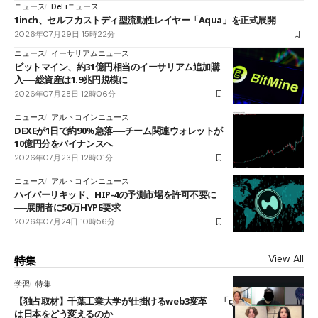
ニュース
DeFiニュース
1inch、セルフカストディ型流動性レイヤー「Aqua」を正式展開
2026年07月29日 15時22分
ニュース
イーサリアムニュース
ビットマイン、約31億円相当のイーサリアム追加購
入──総資産は1.9兆円規模に
2026年07月28日 12時06分
ニュース
アルトコインニュース
DEXEが1日で約90%急落──チーム関連ウォレットが
10億円分をバイナンスへ
2026年07月23日 12時01分
ニュース
アルトコインニュース
ハイパーリキッド、HIP-4の予測市場を許可不要に
──展開者に50万HYPE要求
2026年07月24日 10時56分
View All
特集
学習
特集
【独占取材】千葉工業大学が仕掛けるweb3変革──「cJPY」とAIの融合
は日本をどう変えるのか