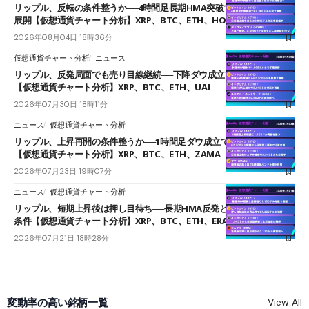
リップル、反転の条件整うか──4時間足長期HMA突破で雲下端を目指す
展開【仮想通貨チャート分析】XRP、BTC、ETH、HOME
2026年08月04日 18時36分
仮想通貨チャート分析
ニュース
リップル、反発局面でも売り目線継続──下降ダウ成立で下値追う展開
【仮想通貨チャート分析】XRP、BTC、ETH、UAI
2026年07月30日 18時11分
ニュース
仮想通貨チャート分析
リップル、上昇再開の条件整うか──1時間足ダウ成立で1.185ドルを狙う
【仮想通貨チャート分析】XRP、BTC、ETH、ZAMA
2026年07月23日 19時07分
ニュース
仮想通貨チャート分析
リップル、短期上昇後は押し目待ち──長期HMA反発と雲上抜けが買い
条件【仮想通貨チャート分析】XRP、BTC、ETH、ERA
2026年07月21日 18時28分
変動率の高い銘柄一覧
View All