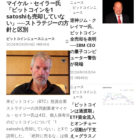
マイケル・セイラー氏
ニュース
ビットコインニ
「ビットコインを1
ュース
satoshiも売却していな
逆神ジム・ク
い」──ストラテジーの方
レイマー氏、
針と区別
ビットコイン
全売却を表明
ビットコインニュース
ニュース
2026年08月04日 14時19分
──IBM CEO
の量子コンピ
ューター警告
が発端
2026年08月04
日 11時49分
ニュース
ビットコインニ
ュース
米ビットコイン（BTC）投資企業
「ビットコイ
ストラテジーの共同創業者マイケ
ンは過渡期」
ル・セイラー氏は4日、個人保有分
ETF資金流入
のビットコインについて「1
とオンチェー
satoshiも売却していない」とXで
ン活動が下支
え＝グラスノ
説明した。 「絶対に売るな」は個