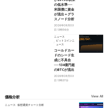
の低水準──
米国債に資金
が流出＝グラ
スノード分析
2026年08月03
日 13時56分
ニュース
ビットコインニ
ュース
コールドカー
ドのシード生
成に不具合
──134億円超
のBTCが流出
2026年08月03
日 13時37分
View All
価格分析
ニュース
仮想通貨チャート分析