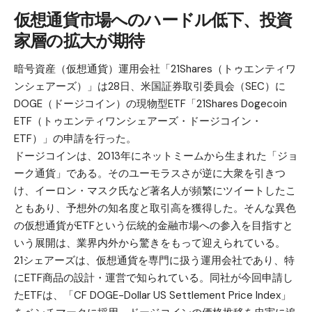
仮想通貨市場へのハードル低下、投資
家層の拡大が期待
暗号資産（仮想通貨）運用会社「21Shares（トゥエンティワ
ンシェアーズ）」は28日、米国証券取引委員会（SEC）に
DOGE（ドージコイン）
の現物型ETF「21Shares Dogecoin
ETF（トゥエンティワンシェアーズ・ドージコイン・
ETF）」の申請を行った。
ドージコインは、2013年にネットミームから生まれた「ジョ
ーク通貨」である。そのユーモラスさが逆に大衆を引きつ
け、イーロン・マスク氏など著名人が頻繁にツイートしたこ
ともあり、予想外の知名度と取引高を獲得した。そんな異色
の仮想通貨がETFという伝統的金融市場への参入を目指すと
いう展開は、業界内外から驚きをもって迎えられている。
21シェアーズは、仮想通貨を専門に扱う運用会社であり、特
にETF商品の設計・運営で知られている。同社が今回申請し
たETFは、「CF DOGE-Dollar US Settlement Price Index」