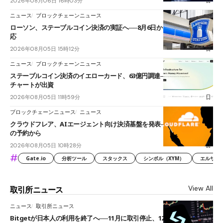
2026年08月06日 16時03分
ニュース
ブロックチェーンニュース
ローソン、ステーブルコイン決済の実証へ──8月6日からJPYCやUSDC対
応
2026年08月05日 15時12分
ニュース
ブロックチェーンニュース
ステーブルコイン決済のイエローカード、63億円調達──ソニーやスタン
チャートが出資
2026年08月05日 11時59分
ブロックチェーンニュース
ニュース
クラウドフレア、AIエージェント向け決済基盤を発表──まずハンドル名
の予約から
2026年08月05日 10時28分
#
Gate.io
分析ツール
スタックス
シンボル（XYM）
エルサル
View All
取引所ニュース
ニュース
取引所ニュース
Bitgetが日本人の利用を終了へ──11月に取引停止、12月末に強制決済