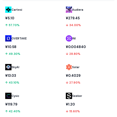
Cartesi
Audiera
¥5.10
¥279.45
↑ 57.70%
↓ 34.00%
OVERTAKE
INI
¥10.58
¥0.004840
↑ 49.30%
↓ 28.80%
SkyAI
Solar
¥13.03
¥0.4029
↑ 43.10%
↓ 27.90%
Cysic
Seeker
¥119.79
¥1.20
↑ 42.40%
↓ 15.60%