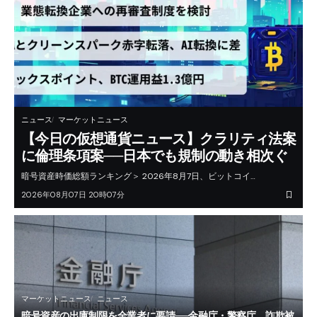
ニュース
マーケットニュース
【今日の仮想通貨ニュース】クラリティ法案
に倫理条項案──日本でも規制の動き相次ぐ
暗号資産時価総額ランキング＞ 2026年8月7日、ビットコイ…
2026年08月07日 20時07分
マーケットニュース
ニュース
暗号資産の出庫制限を全業者に要請──金融庁・警察庁、詐欺被