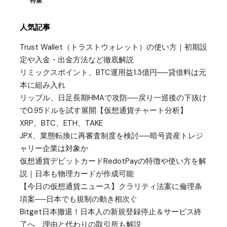
特集
人気記事
Trust Wallet（トラストウォレット）の使い方｜初期設
定や入金・出金方法など徹底解説
リミックスポイント、BTC運用益1.3億円──貸借料は元
本に組み入れ
リップル、日足長期HMAで攻防──戻り一巡後の下抜け
で0.95ドルを試す展開【仮想通貨チャート分析】
XRP、BTC、ETH、TAKE
JPX、業態転換に再審査制度を検討──暗号資産トレジ
ャリー企業は対象か
仮想通貨デビットカードRedotPayの特徴や使い方を解
説｜日本も物理カードが作成可能
【今日の仮想通貨ニュース】クラリティ法案に倫理条
項案──日本でも規制の動き相次ぐ
Bitget日本撤退！日本人の新規登録停止＆サービス終
了へ 理由と代わりの取引所も解説