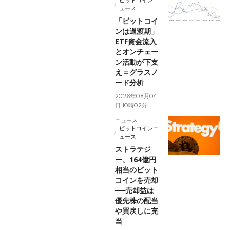
ビットコインニ
ュース
「ビットコイ
ンは過渡期」
ETF資金流入
とオンチェー
ン活動が下支
え＝グラスノ
ード分析
2026年08月04
日 10時02分
ニュース
ビットコインニ
ュース
ストラテジ
ー、164億円
相当のビット
コインを売却
──売却益は
優先株の配当
や買戻しに充
当