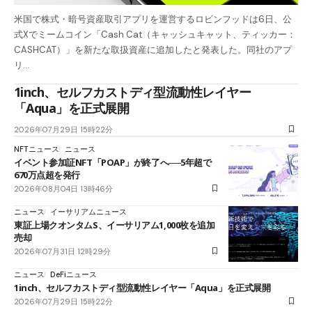
米国で株式・暗号資産取引アプリを運営するロビンフッドは6日、公
式Xでミームコイン「Cash Cat（キャッシュキャット、ティッカー：
CASHCAT）」を新たな取扱資産に追加したと発表した。同社のアプ
リ…
1inch、セルフカストディ型流動性レイヤー
「Aqua」を正式展開
2026年07月29日 15時22分
NFTニュース
ニュース
イベント参加証NFT「POAP」が終了へ──5年超で
670万点超を発行
2026年08月04日 13時46分
ニュース
イーサリアムニュース
東証上場クオンタムS、イーサリアム1,000枚を追加
売却
2026年07月31日 12時29分
ニュース
DeFiニュース
1inch、セルフカストディ型流動性レイヤー「Aqua」を正式展開
2026年07月29日 15時22分