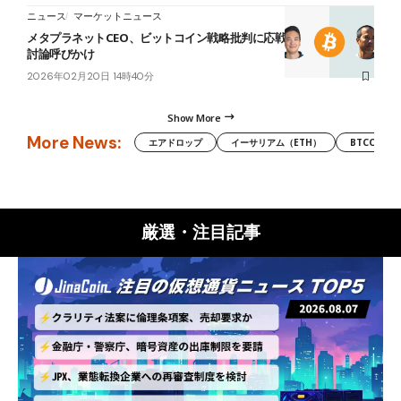
ニュース
マーケットニュース
メタプラネットCEO、ビットコイン戦略批判に応戦──田端氏が公開
討論呼びかけ
2026年02月20日 14時40分
Show More
More News:
エアドロップ
イーサリアム（ETH）
BTCC
厳選・注目記事