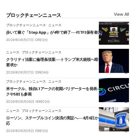
View All
ブロックチェーンニュース
ブロックチェーンニュース
ニュース
歩いて稼ぐ「Step App」が4年で終了──FITFI保有者に対応呼びかけ
2026年08月07日 12時12分
ニュース
ブロックチェーンニュース
クラリティ法案に倫理条項案──トランプ米大統領へ暗号資産事業の売却
要求か
2026年08月07日 12時04分
ブロックチェーンニュース
ニュース
米サークル、独自L1アークの初期バリデーターを発表――ブラックロッ
クやSBIも参画
2026年08月06日 16時03分
ニュース
ブロックチェーンニュース
ローソン、ステーブルコイン決済の実証へ──8月6日からJPYCやUSDC対
応
2026年08月05日 15時12分