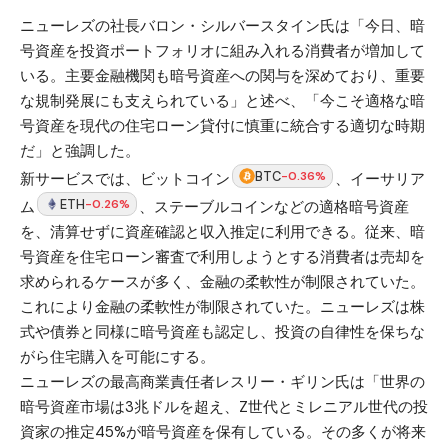
ニューレズの社長バロン・シルバースタイン氏は「今日、暗
号資産を投資ポートフォリオに組み入れる消費者が増加して
いる。主要金融機関も暗号資産への関与を深めており、重要
な規制発展にも支えられている」と述べ、「今こそ適格な暗
号資産を現代の住宅ローン貸付に慎重に統合する適切な時期
だ」と強調した。
BTC
-0.36%
新サービスでは、ビットコイン
、イーサリア
ETH
-0.26%
ム
、ステーブルコインなどの適格暗号資産
を、清算せずに資産確認と収入推定に利用できる。従来、暗
号資産を住宅ローン審査で利用しようとする消費者は売却を
求められるケースが多く、金融の柔軟性が制限されていた。
これにより金融の柔軟性が制限されていた。ニューレズは株
式や債券と同様に暗号資産も認定し、投資の自律性を保ちな
がら住宅購入を可能にする。
ニューレズの最高商業責任者レスリー・ギリン氏は「世界の
暗号資産市場は3兆ドルを超え、Z世代とミレニアル世代の投
資家の推定45%が暗号資産を保有している。その多くが将来