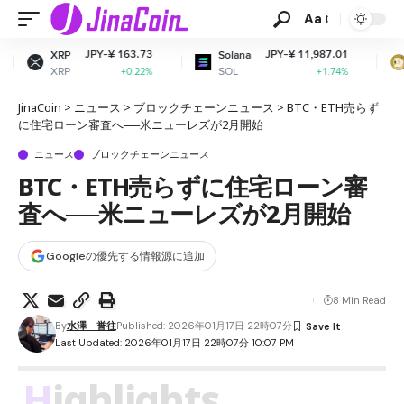
Aa
Y-¥ 163.73
JPY-¥ 11,987.01
JPY-
Solana
Dogecoin
SOL
DOGE
+0.22%
+1.74%
JinaCoin
>
ニュース
>
ブロックチェーンニュース
>
BTC・ETH売らず
に住宅ローン審査へ──米ニューレズが2月開始
ニュース
ブロックチェーンニュース
BTC・ETH売らずに住宅ローン審
査へ──米ニューレズが2月開始
Googleの優先する情報源に追加
8 Min Read
By
水澤 誉往
Published: 2026年01月17日 22時07分
Last Updated: 2026年01月17日 22時07分 10:07 PM
Highlights