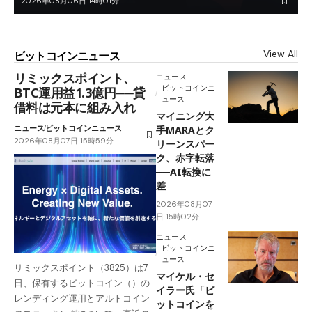
2026年08月06日 14時01分
View All
ビットコインニュース
リミックスポイント、
ニュース
ビットコインニ
BTC運用益1.3億円──貸
ュース
借料は元本に組み入れ
マイニング大
ニュース
ビットコインニュース
手MARAとク
2026年08月07日 15時59分
リーンスパー
ク、赤字転落
──AI転換に
差
2026年08月07
日 15時02分
ニュース
ビットコインニ
ュース
リミックスポイント（3825）は7
マイケル・セ
日、保有するビットコイン（）の
イラー氏「ビ
レンディング運用とアルトコイン
ットコインを