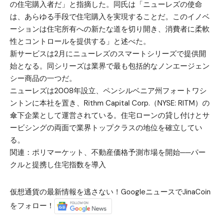
の住宅購入者だ」と指摘した。同氏は「ニューレズの使命
は、あらゆる手段で住宅購入を実現することだ。このイノベ
ーションは住宅所有への新たな道を切り開き、消費者に柔軟
性とコントロールを提供する」と述べた。
新サービスは2月にニューレズのスマートシリーズで提供開
始となる。同シリーズは業界で最も包括的なノンエージェン
シー商品の一つだ。
ニューレズは2008年設立、ペンシルベニア州フォートワシ
ントンに本社を置き、Rithm Capital Corp.（NYSE: RITM）の
傘下企業として運営されている。住宅ローンの貸し付けとサ
ービシングの両面で業界トップクラスの地位を確立してい
る。
関連：
ポリマーケット、不動産価格予測市場を開始──パー
クルと提携し住宅指数を導入
仮想通貨の最新情報を逃さない！GoogleニュースでJinaCoin
をフォロー！