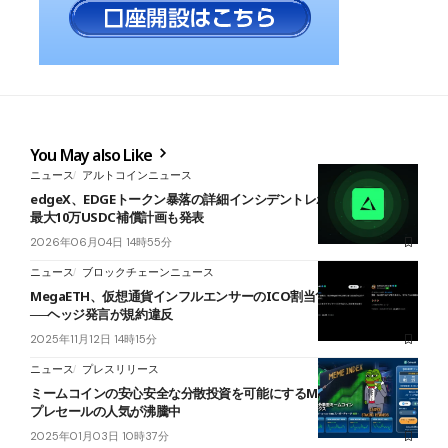
You May also Like
ニュース
アルトコインニュース
edgeX、EDGEトークン暴落の詳細インシデントレポートを公開──
最大10万USDC補償計画も発表
2026年06月04日 14時55分
ニュース
ブロックチェーンニュース
MegaETH、仮想通貨インフルエンサーのICO割当1.5億円取り消し
──ヘッジ発言が規約違反
2025年11月12日 14時15分
ニュース
プレスリリース
ミームコインの安心安全な分散投資を可能にするMEMEXトークン、
プレセールの人気が沸騰中
2025年01月03日 10時37分