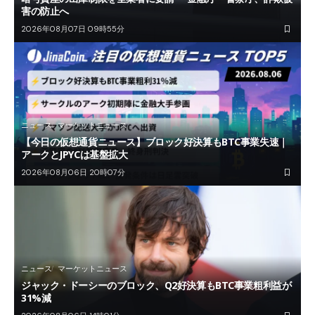
害の防止へ
2026年08月07日 09時55分
ニュース
マーケットニュース
【今日の仮想通貨ニュース】ブロック好決算もBTC事業失速｜
アークとJPYCは基盤拡大
2026年08月06日 20時07分
ニュース
マーケットニュース
ジャック・ドーシーのブロック、Q2好決算もBTC事業粗利益が
31%減