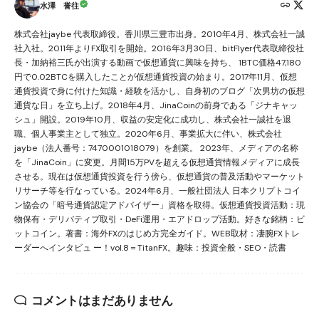
水澤 誉往
株式会社jaybe 代表取締役。香川県三豊市出身。2010年4月、株式会社一誠
社入社。2011年よりFX取引を開始。2016年3月30日、bitFlyer代表取締役社
長・加納裕三氏が出演する動画で仮想通貨に興味を持ち、 1BTC価格47,180
円で0.02BTCを購入したことが仮想通貨投資の始まり。2017年11月、仮想
通貨投資で身に付けた知識・経験を活かし、自身初のブログ「次男坊の仮想
通貨な日」を立ち上げ。2018年4月、JinaCoinの前身である「ジナキャッ
シュ」開設。2019年10月、収益の安定化に成功し、株式会社一誠社を退
職、個人事業主として独立。2020年6月、事業拡大に伴い、株式会社
jaybe（法人番号：7470001018079）を創業。 2023年、メディアの名称
を「JinaCoin」に変更。月間15万PVを超える仮想通貨情報メディアに成長
させる。現在は仮想通貨投資を行う傍ら、仮想通貨の普及活動やマーケット
リサーチ等を行なっている。2024年6月、一般社団法人 日本クリプトコイ
ン協会の「暗号通貨認定アドバイザー」資格を取得。仮想通貨投資活動：現
物保有・デリバティブ取引・DeFi運用・エアドロップ活動。好きな銘柄：ビ
ットコイン。著書：海外FXのはじめ方完全ガイド。WEB取材：凄腕FXトレ
ーダーへインタビュ ー！vol.8＝TitanFX。趣味：投資全般・SEO・読書
コメントはまだありません