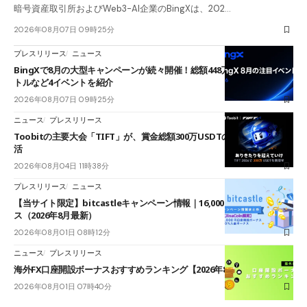
暗号資産取引所およびWeb3-AI企業のBingXは、202…
2026年08月07日 09時25分
プレスリリース
ニュース
BingXで8月の大型キャンペーンが続々開催！総額448万USDT超のAIバ
トルなど4イベントを紹介
2026年08月07日 09時25分
ニュース
プレスリリース
Toobitの主要大会「TIFT」が、賞金総額300万USDTのレースとして復
活
2026年08月04日 11時38分
プレスリリース
ニュース
【当サイト限定】bitcastleキャンペーン情報｜16,000円口座開設ボーナ
ス（2026年8月最新）
2026年08月01日 08時12分
ニュース
プレスリリース
海外FX口座開設ボーナスおすすめランキング【2026年8月最新】
2026年08月01日 07時40分