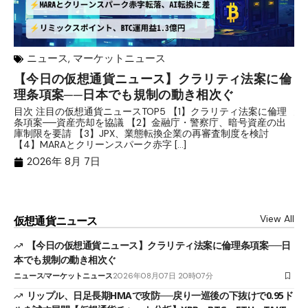
ニュース
,
マーケットニュース
【今日の仮想通貨ニュース】クラリティ法案に倫
リ
理条項案──日本でも規制の動き相次ぐ
下
分
目次 注目の仮想通貨ニュースTOP5 【1】クラリティ法案に倫理
条項案──資産売却を協議 【2】金融庁・警察庁、暗号資産の出
目
庫制限を要請 【3】JPX、業態転換企業の再審査制度を検討
ト
【4】MARAとクリーンスパーク赤字 […]
（
（X
2026年 8月 7日
View All
仮想通貨ニュース
【今日の仮想通貨ニュース】クラリティ法案に倫理条項案──日
本でも規制の動き相次ぐ
ニュース
マーケットニュース
2026年08月07日 20時07分
リップル、日足長期HMAで攻防──戻り一巡後の下抜けで0.95ド