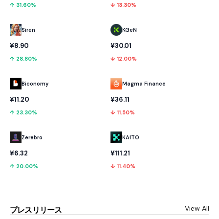
↑ 31.60%
↓ 13.30%
KGeN
Siren
¥30.01
¥8.90
↓ 12.00%
↑ 28.80%
Biconomy
Magma Finance
¥11.20
¥36.11
↑ 23.30%
↓ 11.50%
Zerebro
KAITO
¥6.32
¥111.21
↑ 20.00%
↓ 11.40%
View All
プレスリリース