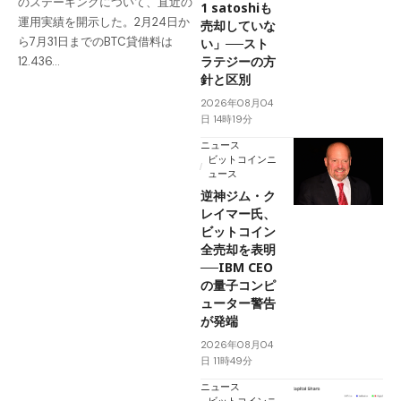
のステーキングについて、直近の
1 satoshiも
運用実績を開示した。2月24日か
売却していな
ら7月31日までのBTC貸借料は
い」──スト
ラテジーの方
12.436…
針と区別
2026年08月04
日 14時19分
ニュース
ビットコインニ
ュース
逆神ジム・ク
レイマー氏、
ビットコイン
全売却を表明
──IBM CEO
の量子コンピ
ューター警告
が発端
2026年08月04
日 11時49分
ニュース