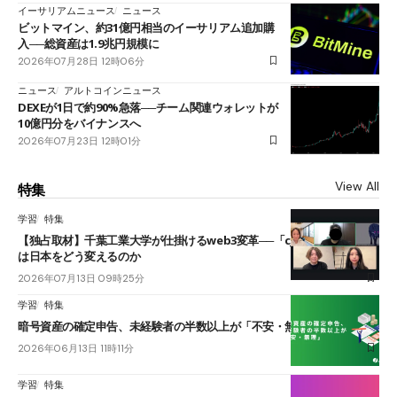
イーサリアムニュース
ニュース
ビットマイン、約31億円相当のイーサリアム追加購
入──総資産は1.9兆円規模に
2026年07月28日 12時06分
ニュース
アルトコインニュース
DEXEが1日で約90%急落──チーム関連ウォレットが
10億円分をバイナンスへ
2026年07月23日 12時01分
View All
特集
学習
特集
【独占取材】千葉工業大学が仕掛けるweb3変革──「cJPY」とAIの融合
は日本をどう変えるのか
2026年07月13日 09時25分
学習
特集
暗号資産の確定申告、未経験者の半数以上が「不安・無理」
2026年06月13日 11時11分
学習
特集