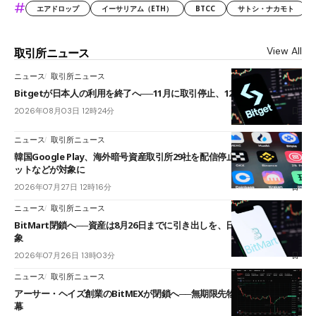
#
エアドロップ
イーサリアム（ETH）
BTCC
サトシ・ナカモト
View All
取引所ニュース
ニュース
取引所ニュース
Bitgetが日本人の利用を終了へ──11月に取引停止、12月末に強制決済
2026年08月03日 12時24分
ニュース
取引所ニュース
韓国Google Play、海外暗号資産取引所29社を配信停止──OKXやバイビ
ットなどが対象に
2026年07月27日 12時16分
ニュース
取引所ニュース
BitMart閉鎖へ──資産は8月26日までに引き出しを、日本人利用者も対
象
2026年07月26日 13時03分
ニュース
取引所ニュース
アーサー・ヘイズ創業のBitMEXが閉鎖へ──無期限先物を生んだ11年に
幕