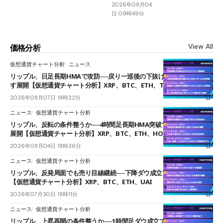
2026年08月04
日 09時49分
View All
価格分析
仮想通貨チャート分析
ニュース
リップル、日足長期HMAで攻防──戻り一巡後の下抜けで0.95ドルを試
す展開【仮想通貨チャート分析】XRP、BTC、ETH、TAKE
2026年08月07日 18時22分
ニュース
仮想通貨チャート分析
リップル、反転の条件整うか──4時間足長期HMA突破で雲下端を目指す
展開【仮想通貨チャート分析】XRP、BTC、ETH、HOME
2026年08月04日 18時36分
ニュース
仮想通貨チャート分析
リップル、反発局面でも売り目線継続──下降ダウ成立で下値追う展開
【仮想通貨チャート分析】XRP、BTC、ETH、UAI
2026年07月30日 18時11分
ニュース
仮想通貨チャート分析
リップル、上昇再開の条件整うか──1時間足ダウ成立で1.185ドルを狙う