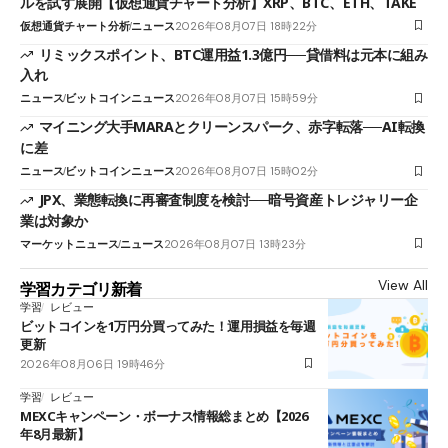
ルを試す展開【仮想通貨チャート分析】XRP、BTC、ETH、TAKE
仮想通貨チャート分析
ニュース
2026年08月07日 18時22分
リミックスポイント、BTC運用益1.3億円──貸借料は元本に組み
入れ
ニュース
ビットコインニュース
2026年08月07日 15時59分
マイニング大手MARAとクリーンスパーク、赤字転落──AI転換
に差
ニュース
ビットコインニュース
2026年08月07日 15時02分
JPX、業態転換に再審査制度を検討──暗号資産トレジャリー企
業は対象か
マーケットニュース
ニュース
2026年08月07日 13時23分
View All
学習カテゴリ新着
学習
レビュー
ビットコインを1万円分買ってみた！運用損益を毎週
更新
2026年08月06日 19時46分
学習
レビュー
MEXCキャンペーン・ボーナス情報総まとめ【2026
年8月最新】