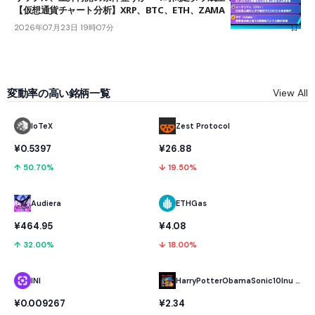
【仮想通貨チャート分析】XRP、BTC、ETH、ZAMA
2026年07月23日 19時07分
変動率の高い銘柄一覧
View All
IoTeX
Zest Protocol
¥0.5397
¥26.88
↑ 50.70%
↓ 19.50%
Audiera
ETHGas
¥464.95
¥4.08
↑ 32.00%
↓ 18.00%
INI
HarryPotterObamaSonic10Inu (ETH)
¥0.009267
¥2.34