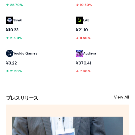
↑ 22.70%
↓ 10.50%
SkyAI
LAB
¥10.23
¥21.10
↑ 21.90%
↓ 8.50%
Yooldo Games
Audiera
¥3.22
¥370.41
↑ 21.50%
↓ 7.90%
View All
プレスリリース