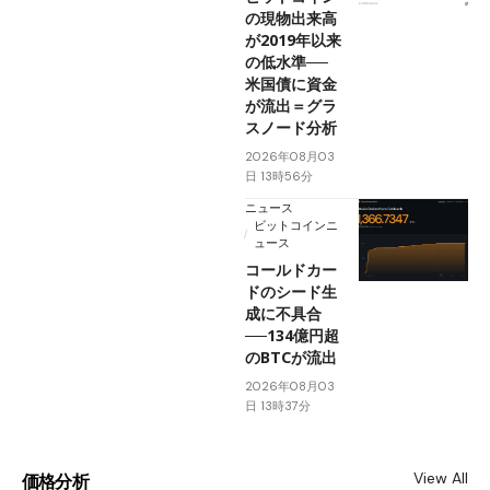
の現物出来高
が2019年以来
の低水準──
米国債に資金
が流出＝グラ
スノード分析
2026年08月03
日 13時56分
ニュース
ビットコインニ
ュース
コールドカー
ドのシード生
成に不具合
──134億円超
のBTCが流出
2026年08月03
日 13時37分
View All
価格分析