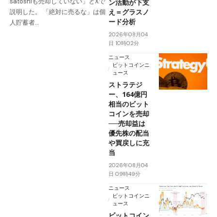
satoshiも売却していない」とXで
ン活動が下支
え＝グラスノ
説明した。 「絶対に売るな」は個
ード分析
人貯蓄者…
2026年08月04
日 10時02分
ニュース
ビットコインニ
ュース
ストラテジ
ー、164億円
相当のビット
コインを売却
──売却益は
優先株の配当
や買戻しに充
当
2026年08月04
日 09時49分
ニュース
ビットコインニ
ュース
ビットコイン