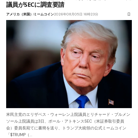
議員がSECに調査要請
アメリカ（米国）
ミームコイン
2026年08月05日 16時23分
米民主党のエリザベス・ウォーレン上院議員とリチャード・ブルメン
ソール上院議員は3日、ポール・アトキンスSEC（米証券取引委員
会）委員長宛てに書簡を送り、トランプ大統領の公式ミームコイン
「$TRUMP（…