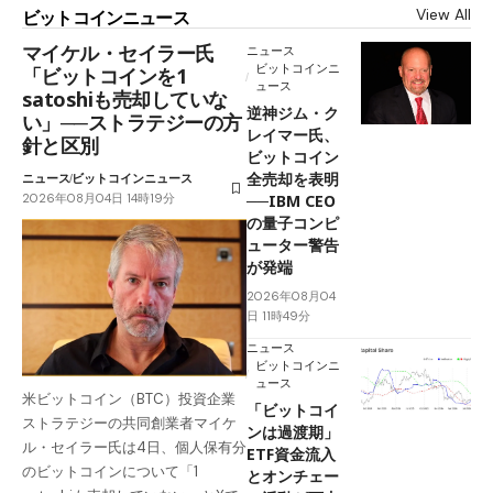
View All
ビットコインニュース
マイケル・セイラー氏
ニュース
ビットコインニ
「ビットコインを1
ュース
satoshiも売却していな
逆神ジム・ク
い」──ストラテジーの方
レイマー氏、
針と区別
ビットコイン
全売却を表明
ニュース
ビットコインニュース
2026年08月04日 14時19分
──IBM CEO
の量子コンピ
ューター警告
が発端
2026年08月04
日 11時49分
ニュース
ビットコインニ
ュース
米ビットコイン（BTC）投資企業
「ビットコイ
ストラテジーの共同創業者マイケ
ンは過渡期」
ル・セイラー氏は4日、個人保有分
ETF資金流入
のビットコインについて「1
とオンチェー