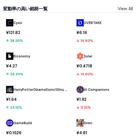
変動率の高い銘柄一覧
View All
Cysic
OVERTAKE
¥121.82
¥6.16
↑ 38.30%
↓ 14.90%
Biconomy
Solar
¥4.27
¥0.4718
↑ 34.30%
↓ 14.60%
HarryPotterObamaSonic10Inu (ETH)
AI Companions
¥1.64
¥1.92
↑ 23.10%
↓ 11.10%
GameBuild
Siren
¥0.1526
¥4.81