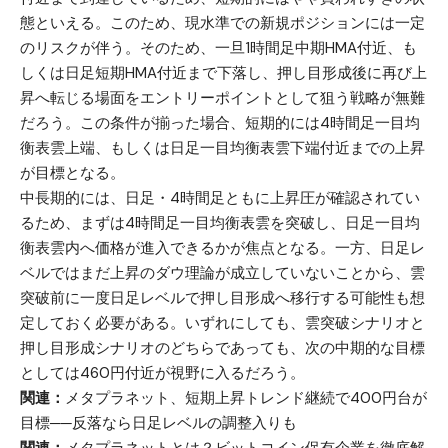
態といえる。このため、現水準での新規ポジションには一定
のリスクが伴う。そのため、一旦1時間足中期HMA付近、も
しくは日足短期HMA付近まで下落し、押し目形成後に再び上
昇へ転じる場面をエントリーポイントとして狙う戦略が無難
だろう。この条件が揃った場合、短期的には4時間足一目均
衡表雲上端、もしくは日足一目均衡表雲下端付近までの上昇
が目標となる。
中長期的には、日足・4時間足ともに上昇圧が確認されてい
るため、まずは4時間足一目均衡表雲を突破し、日足一目均
衡表雲内へ価格が進入できるかが焦点となる。一方、日足レ
ベルではまだ上昇のダウ理論が成立していないことから、雲
突破前に一度日足レベルで押し目形成へ移行する可能性も想
定しておく必要がある。いずれにしても、雲突破シナリオと
押し目形成シナリオのどちらであっても、次の中期的な目標
としては460円付近が視野に入るだろう。
関連：
メタプラネット、短期上昇トレンド継続で400円台が
目標──反落なら日足レベルの調整入りも