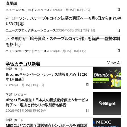
査要請
ニュース
アルトコインニュース
2026年08月05日 16時23分
ローソン、ステーブルコイン決済の実証へ──8月6日からJPYCや
USDC対応
ニュース
ブロックチェーンニュース
2026年08月05日 15時12分
金融庁が「暗号資産・ステーブルコイン課」を新設──監督体制
を格上げ
ニュース
マーケットニュース
2026年08月05日 14時10分
View All
学習カテゴリ新着
学習
ガイド
Bitunixキャンペーン・ボーナス情報まとめ【2026
年8月最新】
2026年08月05日 11時13分
学習
レビュー
Bitget日本撤退！日本人の新規登録停止＆サービス
終了へ 理由と代わりの取引所も解説
2026年08月05日 11時09分
学習
ガイド
MEXCはどこの国？運営拠点シンガポールを独自調