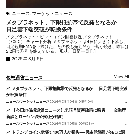
ニュース
,
マーケットニュース
メタプラネット、下限抵抗帯で反発となるか──
【
日足雲下端突破が転換条件
雲
メタプラネット：ビットコイン財務状況 メタプラネット
目
（3350） チャート分析 メタプラネットは4日に大きく下落し、
確
日足短期HMAを下抜けた。その後も短期的な下落が続き、昨日は
産
212円で取引を終えている。 現状、日足一目 […]
ン
2026年 8月 6日
View All
仮想通貨ニュース
メタプラネット、下限抵抗帯で反発となるか──日足雲下端突破
が転換条件
ニュース
マーケットニュース
2026年08月06日 08時10分
【今日の仮想通貨ニュース】米暗号資産政策に暗雲――金融庁
新課とローソン決済実証が始動
ニュース
マーケットニュース
2026年08月05日 20時08分
トランプコイン崩壊で100万人が損失──民主党議員がSECに調