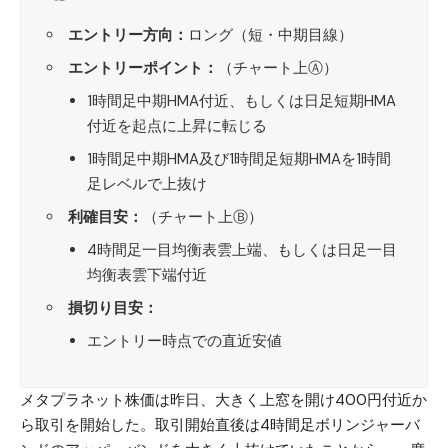
エントリー方向：
ロング（短・中期目線）
エントリーポイント：
（チャート上Ⓐ）
1時間足中期HMA付近、もしくは日足短期HMA
付近を起点に上昇に転じる
1時間足中期HMA及び1時間足短期HMAを1時間
足レベルで上抜け
利確目安：
（チャート上Ⓑ）
4時間足一目均衡表雲上端、もしくは日足一目
均衡表雲下端付近
損切り目安：
エントリー時点での直近安値
メタプラネット
株価は昨日、大きく上窓を開け400円付近か
ら取引を開始した。取引開始直後は4時間足ボリンジャーバ