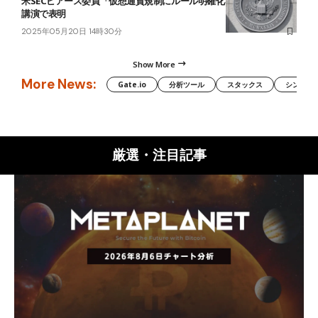
米SECピアース委員「仮想通貨規制にルール明確化を」──新方針を
講演で表明
2025年05月20日 14時30分
Show More
More News:
Gate.io
分析ツール
スタックス
シンボル（
厳選・注目記事