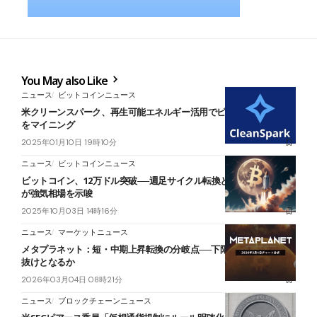
You May also Like
ニュース
ビットコインニュース
米クリーンスパーク、再生可能エネルギー活用でビットコイン1万枚
をマイニング
2025年01月10日 19時10分
ニュース
ビットコインニュース
ビットコイン、12万ドル突破──週足サイクル転換とオプション市場
が強気相場を示唆
2025年10月03日 14時16分
ニュース
マーケットニュース
メタプラネット：短・中期上昇転換の分岐点──下限維持し抵抗帯上
抜けとなるか
2026年03月04日 08時21分
ニュース
ブロックチェーンニュース