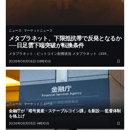
ニュース
マーケットニュース
メタプラネット、下限抵抗帯で反発となるか
──日足雲下端突破が転換条件
メタプラネット：ビットコイン財務状況 メタプラネット（335…
2026年08月06日 08時10分
ニュース
マーケットニュース
金融庁が「暗号資産・ステーブルコイン課」を新設──監督体制
を格上げ
2026年08月05日 14時10分