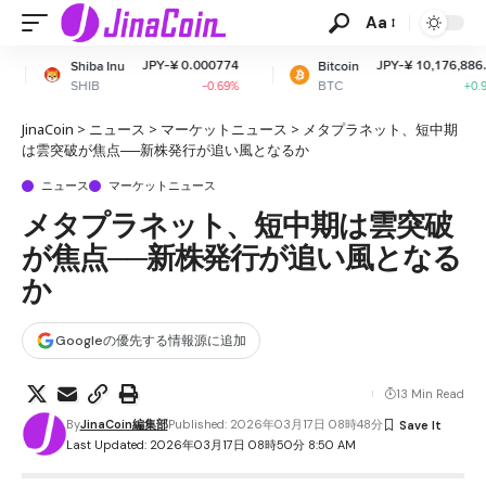
Aa
JPY-¥ 0.000774
JPY-¥ 10,176,886.92
nu
Bitcoin
Et
BTC
ET
-0.69%
+0.94%
JinaCoin
>
ニュース
>
マーケットニュース
>
メタプラネット、短中期
は雲突破が焦点──新株発行が追い風となるか
ニュース
マーケットニュース
メタプラネット、短中期は雲突破
が焦点──新株発行が追い風となる
か
Googleの優先する情報源に追加
13 Min Read
By
JinaCoin編集部
Published: 2026年03月17日 08時48分
Last Updated: 2026年03月17日 08時50分 8:50 AM