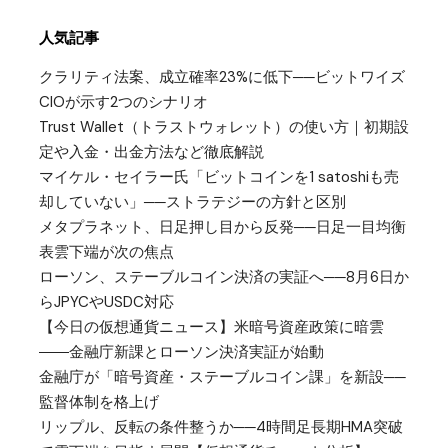
人気記事
クラリティ法案、成立確率23%に低下──ビットワイズ
CIOが示す2つのシナリオ
Trust Wallet（トラストウォレット）の使い方｜初期設
定や入金・出金方法など徹底解説
マイケル・セイラー氏「ビットコインを1 satoshiも売
却していない」──ストラテジーの方針と区別
メタプラネット、日足押し目から反発──日足一目均衡
表雲下端が次の焦点
ローソン、ステーブルコイン決済の実証へ──8月6日か
らJPYCやUSDC対応
【今日の仮想通貨ニュース】米暗号資産政策に暗雲
――金融庁新課とローソン決済実証が始動
金融庁が「暗号資産・ステーブルコイン課」を新設──
監督体制を格上げ
リップル、反転の条件整うか──4時間足長期HMA突破