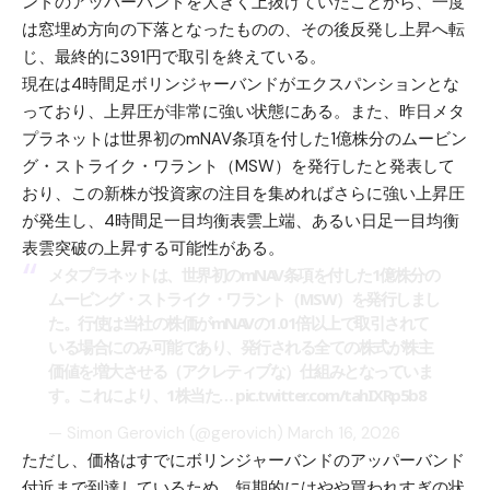
ンドのアッパーバンドを大きく上抜けていたことから、一度
は窓埋め方向の下落となったものの、その後反発し上昇へ転
じ、最終的に391円で取引を終えている。
現在は4時間足ボリンジャーバンドがエクスパンションとな
っており、上昇圧が非常に強い状態にある。また、昨日メタ
プラネットは世界初のmNAV条項を付した1億株分のムービン
グ・ストライク・ワラント（MSW）を発行したと発表して
おり、この新株が投資家の注目を集めればさらに強い上昇圧
が発生し、4時間足一目均衡表雲上端、あるい日足一目均衡
表雲突破の上昇する可能性がある。
メタプラネットは、世界初のmNAV条項を付した1億株分の
ムービング・ストライク・ワラント（MSW）を発行しまし
た。行使は当社の株価がmNAVの1.01倍以上で取引されて
いる場合にのみ可能であり、発行される全ての株式が株主
価値を増大させる（アクレティブな）仕組みとなっていま
す。これにより、1株当た…
pic.twitter.com/tahIXRp5b8
— Simon Gerovich (@gerovich)
March 16, 2026
ただし、価格はすでにボリンジャーバンドのアッパーバンド
付近まで到達しているため、短期的にはやや買われすぎの状