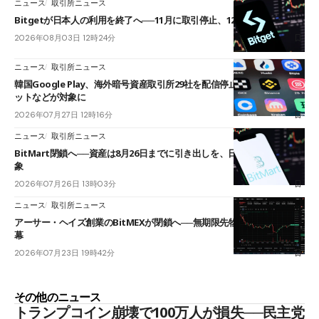
ニュース
取引所ニュース
Bitgetが日本人の利用を終了へ──11月に取引停止、12月末に強制決済
2026年08月03日 12時24分
ニュース
取引所ニュース
韓国Google Play、海外暗号資産取引所29社を配信停止──OKXやバイビ
ットなどが対象に
2026年07月27日 12時16分
ニュース
取引所ニュース
BitMart閉鎖へ──資産は8月26日までに引き出しを、日本人利用者も対
象
2026年07月26日 13時03分
ニュース
取引所ニュース
アーサー・ヘイズ創業のBitMEXが閉鎖へ──無期限先物を生んだ11年に
幕
2026年07月23日 19時42分
その他のニュース
トランプコイン崩壊で100万人が損失──民主党