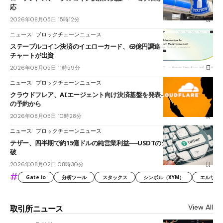
応
2026年08月05日 15時12分
ニュース
ブロックチェーンニュース
ステーブルコイン決済のイエローカード、63億円調達──ソニーやスタン
チャートが出資
2026年08月05日 11時59分
ニュース
ブロックチェーンニュース
クラウドフレア、AIエージェント向け決済基盤を発表──まずハンドル名
の予約から
2026年08月05日 10時28分
ニュース
ブロックチェーンニュース
テザー、四半期で約15億ドルの純営業利益──USDTのシェアは60%を突
破
2026年08月02日 08時30分
#
Gate.io
分析ツール
スタックス
シンボル（XYM）
エルサル
View All
取引所ニュース