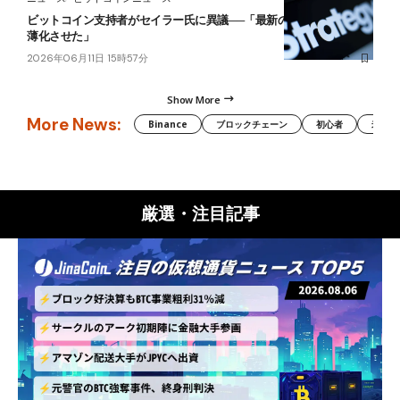
ビットコイン支持者がセイラー氏に異議──「最新の調達は株主を希
薄化させた」
2026年06月11日 15時57分
Show More
More News:
Binance
ブロックチェーン
初心者
米国証
厳選・注目記事