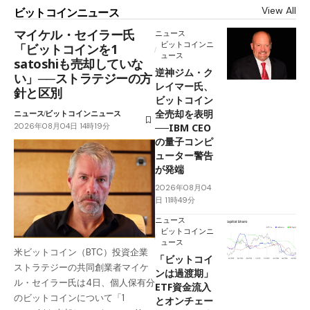
View All
ビットコインニュース
マイケル・セイラー氏
ニュース
ビットコインニ
「ビットコインを1
ュース
satoshiも売却していな
逆神ジム・ク
い」──ストラテジーの方
レイマー氏、
針と区別
ビットコイン
全売却を表明
ニュース
ビットコインニュース
2026年08月04日 14時19分
──IBM CEO
の量子コンピ
ューター警告
が発端
2026年08月04
日 11時49分
ニュース
ビットコインニ
ュース
米ビットコイン（BTC）投資企業
「ビットコイ
ストラテジーの共同創業者マイケ
ンは過渡期」
ル・セイラー氏は4日、個人保有分
ETF資金流入
のビットコインについて「1
とオンチェー