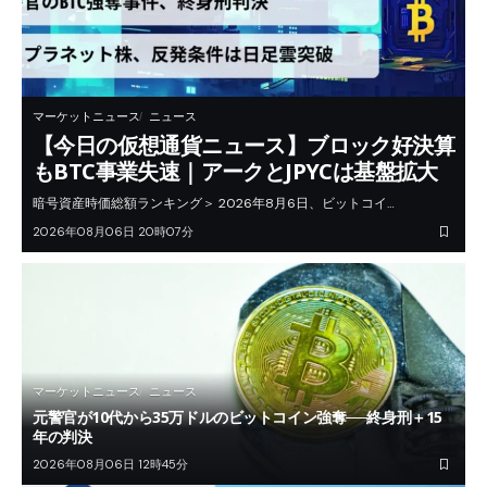
マーケットニュース
ニュース
【今日の仮想通貨ニュース】ブロック好決算
もBTC事業失速｜アークとJPYCは基盤拡大
暗号資産時価総額ランキング＞ 2026年8月6日、ビットコイ…
2026年08月06日 20時07分
マーケットニュース
ニュース
元警官が10代から35万ドルのビットコイン強奪──終身刑＋15
年の判決
2026年08月06日 12時45分