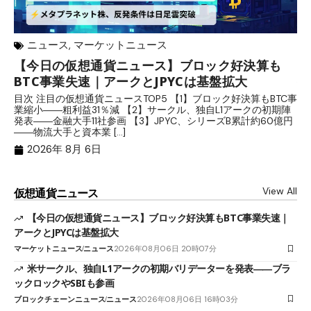
ニュース
,
マーケットニュース
【今日の仮想通貨ニュース】ブロック好決算も
米
BTC事業失速｜アークとJPYCは基盤拡大
発
目次 注目の仮想通貨ニュースTOP5 【1】ブロック好決算もBTC事
目
業縮小――粗利益31％減 【2】サークル、独自L1アークの初期陣
や
発表――金融大手11社参画 【3】JPYC、シリーズB累計約60億円
る
――物流大手と資本業 […]
ブ
2026年 8月 6日
View All
仮想通貨ニュース
【今日の仮想通貨ニュース】ブロック好決算もBTC事業失速｜
アークとJPYCは基盤拡大
マーケットニュース
ニュース
2026年08月06日 20時07分
米サークル、独自L1アークの初期バリデーターを発表――ブラ
ックロックやSBIも参画
ブロックチェーンニュース
ニュース
2026年08月06日 16時03分