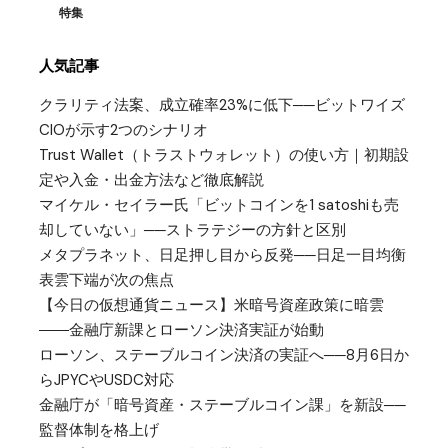
特集
人気記事
クラリティ法案、成立確率23%に低下──ビットワイズ
CIOが示す2つのシナリオ
Trust Wallet（トラストウォレット）の使い方｜初期設
定や入金・出金方法など徹底解説
マイケル・セイラー氏「ビットコインを1 satoshiも売
却していない」──ストラテジーの方針と区別
メタプラネット、日足押し目から反発──日足一目均衡
表雲下端が次の焦点
【今日の仮想通貨ニュース】米暗号資産政策に暗雲
――金融庁新課とローソン決済実証が始動
ローソン、ステーブルコイン決済の実証へ──8月6日か
らJPYCやUSDC対応
金融庁が「暗号資産・ステーブルコイン課」を新設──
監督体制を格上げ