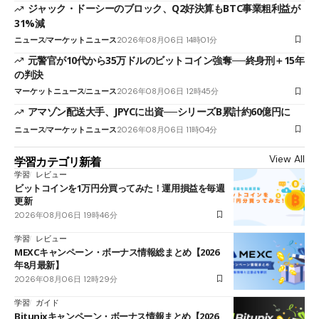
ジャック・ドーシーのブロック、Q2好決算もBTC事業粗利益が
31%減
ニュース
マーケットニュース
2026年08月06日 14時01分
元警官が10代から35万ドルのビットコイン強奪──終身刑＋15年
の判決
マーケットニュース
ニュース
2026年08月06日 12時45分
アマゾン配送大手、JPYCに出資──シリーズB累計約60億円に
ニュース
マーケットニュース
2026年08月06日 11時04分
View All
学習カテゴリ新着
学習
レビュー
ビットコインを1万円分買ってみた！運用損益を毎週
更新
2026年08月06日 19時46分
学習
レビュー
MEXCキャンペーン・ボーナス情報総まとめ【2026
年8月最新】
2026年08月06日 12時29分
学習
ガイド
Bitunixキャンペーン・ボーナス情報まとめ【2026