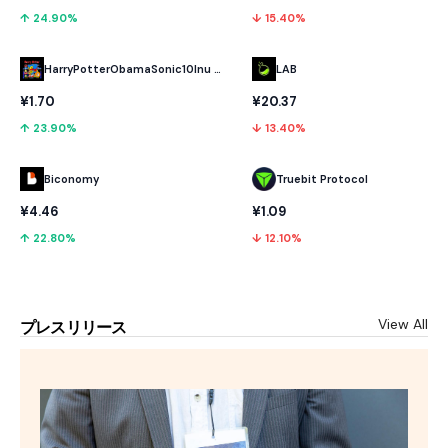
↑ 24.90%
↓ 15.40%
HarryPotterObamaSonic10Inu (ETH)
LAB
¥1.70
¥20.37
↑ 23.90%
↓ 13.40%
Biconomy
Truebit Protocol
¥4.46
¥1.09
↑ 22.80%
↓ 12.10%
View All
プレスリリース