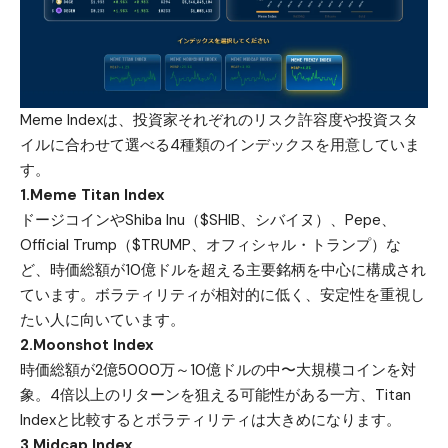
Meme Indexは、投資家それぞれのリスク許容度や投資スタ
イルに合わせて選べる4種類のインデックスを用意していま
す。
1.Meme Titan Index
ドージコインや
Shiba Inu（$SHIB、シバイヌ）
、Pepe、
Official Trump（$TRUMP、オフィシャル・トランプ）
な
ど、時価総額が10億ドルを超える主要銘柄を中心に構成され
ています。ボラティリティが相対的に低く、安定性を重視し
たい人に向いています。
2.Moonshot Index
時価総額が2億5000万～10億ドルの中〜大規模コインを対
象。4倍以上のリターンを狙える可能性がある一方、Titan
Indexと比較するとボラティリティは大きめになります。
3.Midcap Index