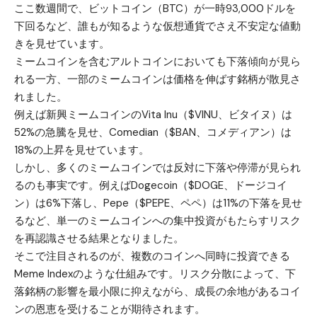
ここ数週間で、
ビットコイン（BTC）
が一時93,000ドルを
下回るなど、誰もが知るような
仮想通貨
でさえ不安定な値動
きを見せています。
ミームコインを含むアルトコインにおいても下落傾向が見ら
れる一方、一部のミームコインは価格を伸ばす銘柄が散見さ
れました。
例えば新興ミームコインの
Vita Inu（$VINU、ビタイヌ）
は
52%の急騰を見せ、
Comedian（$BAN、コメディアン）
は
18%の上昇を見せています。
しかし、多くのミームコインでは反対に下落や停滞が見られ
るのも事実です。例えば
Dogecoin（$DOGE、ドージコイ
ン）
は6%下落し、
Pepe（$PEPE、ペペ）
は11%の下落を見せ
るなど、単一のミームコインへの集中投資がもたらすリスク
を再認識させる結果となりました。
そこで注目されるのが、複数のコインへ同時に投資できる
Meme Indexのような仕組みです。リスク分散によって、下
落銘柄の影響を最小限に抑えながら、成長の余地があるコイ
ンの恩恵を受けることが期待されます。