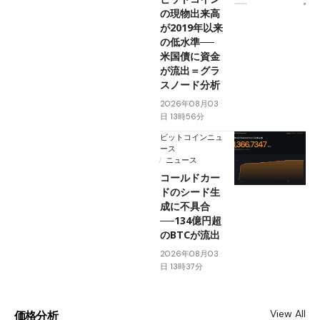
の現物出来高
が2019年以来
の低水準──
米国債に資金
が流出＝グラ
スノード分析
2026年08月03
日 13時56分
ビットコインニュ
ース
ニュース
コールドカー
ドのシード生
成に不具合
──134億円超
のBTCが流出
2026年08月03
日 13時37分
View All
価格分析