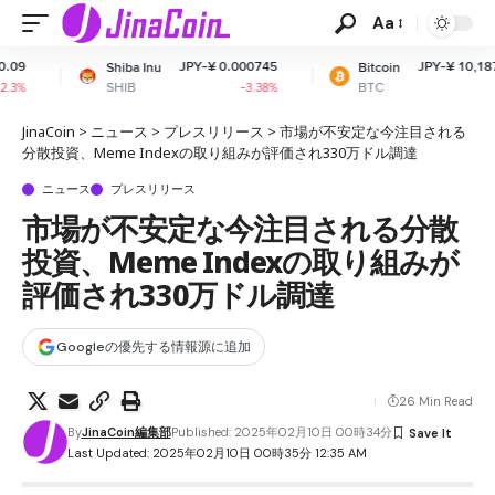
Aa
JPY-¥ 0.000745
JPY-¥ 10,187,738.11
a Inu
Bitcoin
B
BTC
-3.38%
+0.8%
JinaCoin
>
ニュース
>
プレスリリース
>
市場が不安定な今注目される
分散投資、Meme Indexの取り組みが評価され330万ドル調達
ニュース
プレスリリース
市場が不安定な今注目される分散
投資、Meme Indexの取り組みが
評価され330万ドル調達
Googleの優先する情報源に追加
26 Min Read
By
JinaCoin編集部
Published: 2025年02月10日 00時34分
Last Updated: 2025年02月10日 00時35分 12:35 AM