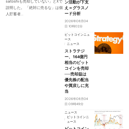
satoshiも売却していない」とXで
ン活動が下支
え＝グラスノ
説明した。 「絶対に売るな」は個
ード分析
人貯蓄者…
2026年08月04
日 10時02分
ビットコインニュ
ース
ニュース
ストラテジ
ー、164億円
相当のビット
コインを売却
──売却益は
優先株の配当
や買戻しに充
当
2026年08月04
日 09時49分
ニュース
ビットコインニ
ュース
ビットコイン