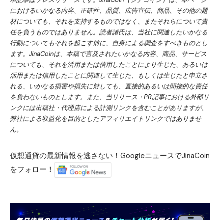
におけるいかなる内容、正確性、品質、広告宣伝、商品、その他の題
材についても、それを支持するものではなく、またそれらについて責
任を負うものではありません。読者諸氏は、当社に関連したいかなる
行動についてもそれを起こす前に、自身による調査をすべきものとし
ます。JinaCoinは、本稿で言及されたいかなる内容、商品、サービス
についても、それを活用または信用したことにより生じた、あるいは
活用または信用したことに関連して生じた、もしくは生じたと申立さ
れる、いかなる損害や損失に対しても、直接的あるいは間接的な責任
を負わないものとします。また、当リリース・PR記事における外部リ
ンクには出稿社・代理店による計測リンクを含むことがありますが、
弊社による収益化を目的としたアフィリエイトリンクではありませ
ん。
仮想通貨の最新情報を逃さない！GoogleニュースでJinaCoin
をフォロー！