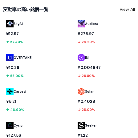
変動率の高い銘柄一覧
View All
SkyAI
Audiera
¥12.97
¥276.97
↑ 57.40%
↓ 29.20%
OVERTAKE
INI
¥10.26
¥0.004847
↑ 55.00%
↓ 28.80%
Cartesi
Solar
¥5.21
¥0.4028
↑ 46.90%
↓ 28.00%
Cysic
Seeker
¥127.56
¥1.22