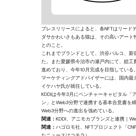
プレスリリースによると、各NFTはリー
ダサかわいさもある猫は、その高いアート
とのこと。
これまでブランドとして、渋谷パルコ、新宿
た。また愛媛県今治市の瀬戸内にて、総工費8
進めており、今年10月完成を目指している
マーケティングアドバイザーには、国内最大級のNF
イケハヤ氏が就任している。
KDDIは今年3月にベンチャーキャピタル
ン」とWeb3分野で連携する基本合意書を
Web3分野への進出を強めている。
関連：
KDDI、アニモカブランズと連携｜W
関連：
ハゴロモ社、NFTプロジェクト「CN
たニュースはコチラ）