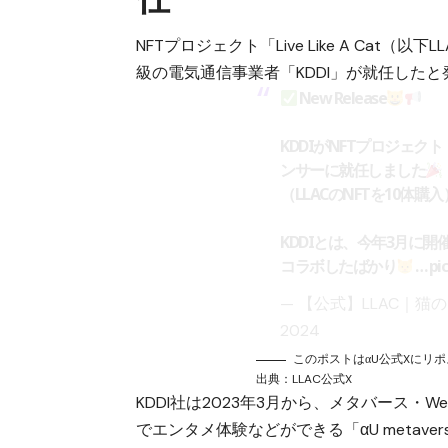
NFTプロジェクト「Live Like A Ca
級の電気通信事業者「KDDI」が就任した
New Release
KDDIがNFTプロジェクト「L
ンサーに就任しました
（LLACのNFTを10体購入
KDDIとは、今年3月に
コラボしたばかり
…
pi
— 【公式】LLAC｜猫
2024
このポストはαU公式Xにリ
出典：
LLAC公式X
KDDI社は2023年3月から、メタバース・
でエンタメ体験などができる「αU metaver