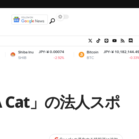
JPY-¥ 0.00074
JPY-¥ 10,182,144.49
ba Inu
Bitcoin
IB
BTC
-2.92%
-0.33%
 A Cat」の法人スポ