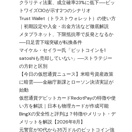
クラリティ法案、成立確率23%に低下──ビッ
トワイズCIOが示す2つのシナリオ
Trust Wallet（トラストウォレット）の使い方
｜初期設定や入金・出金方法など徹底解説
メタプラネット、下限抵抗帯で反発となるか
──日足雲下端突破が転換条件
マイケル・セイラー氏「ビットコインを1
satoshiも売却していない」──ストラテジー
の方針と区別
【今日の仮想通貨ニュース】米暗号資産政策
に暗雲――金融庁新課とローソン決済実証が
始動
仮想通貨デビットカードRedotPayの特徴や使
い方を解説｜日本も物理カードが作成可能
BingXの安全性と評判は？特徴やメリット・デ
メリットを解説【2026年8月】
元警官が10代から35万ドルのビットコイン強