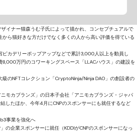
ドデザイナー猫森うむ子氏によって描かれ、コンセプチュアルで
性から猫好きな方だけでなく多くの人から高い評価を得ている
ピカデリーポップアップなどで累計3,000人以上を動員し
,000万円のコワーキングスペース「LLACハウス」の建設を
。
Tコレクション「CryptoNinja/Ninja DAO」の創設者の
「アニモカブランズ」の日本子会社「アニモカブランズ・ジャパ
締結したほか、今年4月にCNPのスポンサーにも就任するなど
eb3事業を強化へ
P」の企業スポンサーに就任（KDDIがCNPのスポンサーになっ