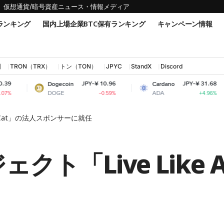
仮想通貨/暗号資産ニュース・情報メディア
ランキング
国内上場企業BTC保有ランキング
キャンペーン情報
国
TRON（TRX）
トン（TON）
JPYC
StandX
Discord
JPY-¥ 10.96
JPY-¥ 31.68
Dogecoin
Cardano
Shi
DOGE
ADA
SH
-0.59%
+4.96%
 A Cat」の法人スポンサーに就任
ェクト「Live Like