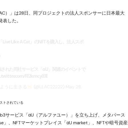
t（以下LLAC）」は28日、同プロジェクトの法人スポンサーに日本最大
と発表した。
ive Like A Cat」のNFTを購入し、法人スポ
）
開催された同社サービス「αU」関連のイベントで
c.twitter.com/FI2kmcy03I
のように生きる
(@LLAC22222)
May 28,
ポストされている
Web3サービス「αU（アルファユー）」を立ち上げ、メタバース
se」、NFTマーケットプレイス「αU market」、NFTや暗号資産