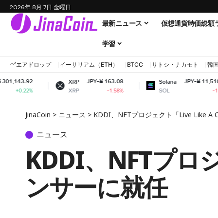
2026年 8月 7日 金曜日
最新ニュース
仮想通貨時価総額
学習
エアドロップ
イーサリアム（ETH）
BTCC
サトシ・ナカモト
韓
JPY-¥ 163.08
JPY-¥ 11,510.39
XRP
Solana
XRP
SOL
-1.58%
-1.07%
JinaCoin
>
ニュース
>
KDDI、NFTプロジェクト「Live Like
ニュース
KDDI、NFTプロジ
ンサーに就任