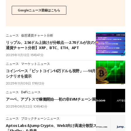
Googleニュース登録はこちら
ニュース
仮想通貨チャート分析
リップル、2.56ドル上抜けが分岐点──2.70ドルが次のターゲット【仮想
通貨チャート分析】XRP、BTC、ETH、APT
2025年11月12日 15時47分
ニュース
マーケットニュース
コインベース「ビットコイン16万ドルも視野」──10月清算後の市場回復
シナリオを提示
2025年11月09日 17時12分
ニュース
DeFiニュース
アーベ、アプトスで稼働開始──初の非EVMチェーン展開でDeFi拡大へ
2025年08月22日 10時40分
ニュース
ブロックチェーンニュース
Aptos Labs＆Jump Crypto、Web3向け高速分散型ストレージ
「Shelby」を発表