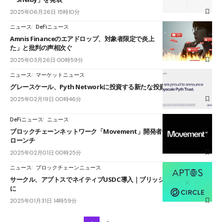
2025年06月26日 15時10分
ニュース
DeFiニュース
Amnis Financeのエアドロップ、対象者限定で炎上 「期待を裏切られ
た」と批判の声相次ぐ
2025年03月26日 00時59分
ニュース
マーケットニュース
グレースケール、Pyth Networkに投資する新たな投資信託を発表
2025年02月19日 00時46分
DeFiニュース
ニュース
ブロックチェーンネットワーク「Movement」開発者向けメインネット
ローンチ
2025年02月01日 00時25分
ニュース
ブロックチェーンニュース
サークル、アプトスでネイティブUSDC導入｜ブリッジ不要で利用可能
に
2025年01月31日 14時59分