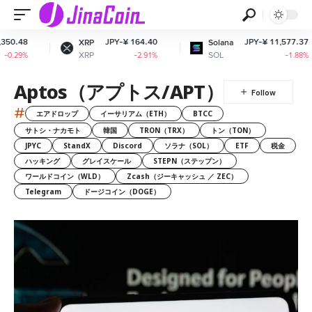
.48
JPY-¥ 164.40
JPY-¥ 11,577.37
XRP
Solana
XRP
SOL
.29%
-2.91%
-1.88%
Aptos（アプトス/APT）
#
エアドロップ
イーサリアム（ETH）
BTCC
サトシ・ナカモト
韓国
TRON（TRX）
トン（TON）
JPYC
StandX
Discord
ソラナ（SOL）
ETF
税金
ハッキング
グレイスケール
STEPN（ステップン）
ワールドコイン（WLD）
Zcash（ジーキャッシュ ／ ZEC）
Telegram
ドージコイン（DOGE）