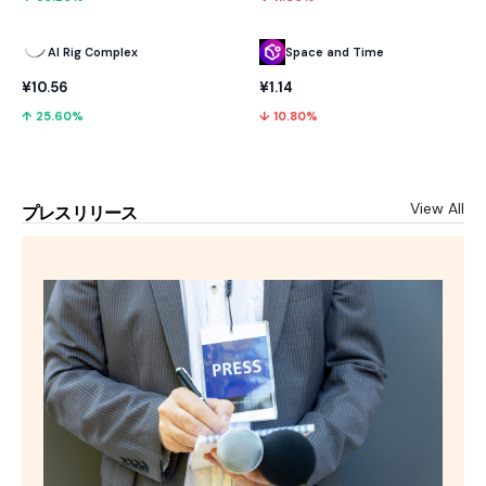
AI Rig Complex
Space and Time
¥10.56
¥1.14
↑ 25.60%
↓ 10.80%
View All
プレスリリース