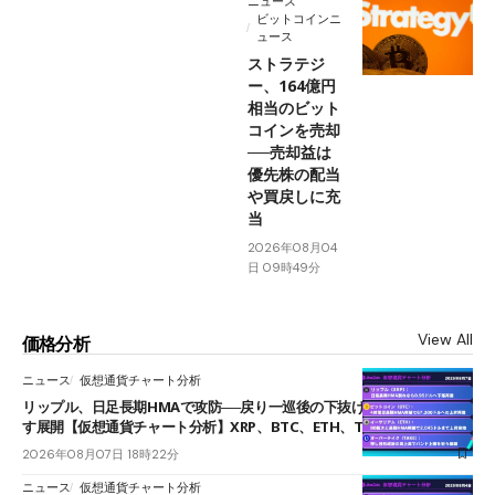
ニュース
ビットコインニ
ュース
ストラテジ
ー、164億円
相当のビット
コインを売却
──売却益は
優先株の配当
や買戻しに充
当
2026年08月04
日 09時49分
View All
価格分析
ニュース
仮想通貨チャート分析
リップル、日足長期HMAで攻防──戻り一巡後の下抜けで0.95ドルを試
す展開【仮想通貨チャート分析】XRP、BTC、ETH、TAKE
2026年08月07日 18時22分
ニュース
仮想通貨チャート分析