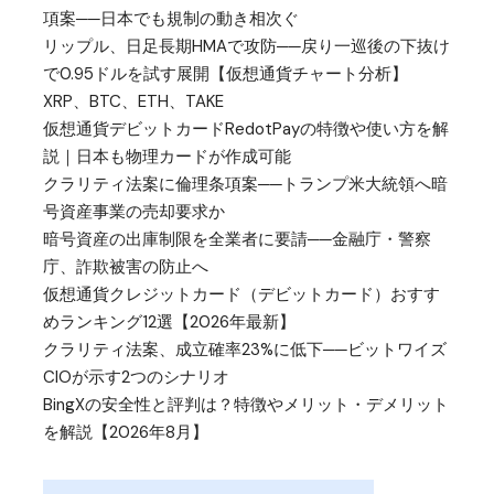
項案──日本でも規制の動き相次ぐ
リップル、日足長期HMAで攻防──戻り一巡後の下抜け
で0.95ドルを試す展開【仮想通貨チャート分析】
XRP、BTC、ETH、TAKE
仮想通貨デビットカードRedotPayの特徴や使い方を解
説｜日本も物理カードが作成可能
クラリティ法案に倫理条項案──トランプ米大統領へ暗
号資産事業の売却要求か
暗号資産の出庫制限を全業者に要請──金融庁・警察
庁、詐欺被害の防止へ
仮想通貨クレジットカード（デビットカード）おすす
めランキング12選【2026年最新】
クラリティ法案、成立確率23%に低下──ビットワイズ
CIOが示す2つのシナリオ
BingXの安全性と評判は？特徴やメリット・デメリット
を解説【2026年8月】