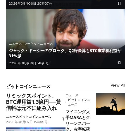
2026年08月06日 20時07分
ニュース
マーケットニュース
ジャック・ドーシーのブロック、Q2好決算もBTC事業粗利益が
31%減
2026年08月06日 14時01分
View All
ビットコインニュース
リミックスポイント、
ニュース
ビットコインニ
BTC運用益1.3億円──貸
ュース
借料は元本に組み入れ
マイニング大
ニュース
ビットコインニュース
手MARAとク
2026年08月07日 15時59分
リーンスパー
ク、赤字転落