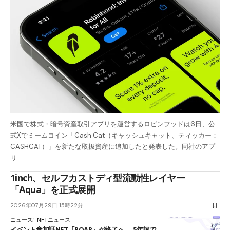
米国で株式・暗号資産取引アプリを運営するロビンフッドは6日、公
式Xでミームコイン「Cash Cat（キャッシュキャット、ティッカー：
CASHCAT）」を新たな取扱資産に追加したと発表した。同社のアプ
リ…
1inch、セルフカストディ型流動性レイヤー
「Aqua」を正式展開
2026年07月29日 15時22分
ニュース
NFTニュース
イベント参加証NFT「POAP」が終了へ──5年超で