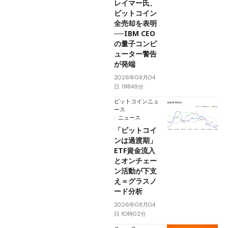
レイマー氏、
ビットコイン
全売却を表明
──IBM CEO
の量子コンピ
ューター警告
が発端
2026年08月04
日 11時49分
ビットコインニュ
ース
ニュース
「ビットコイ
ンは過渡期」
ETF資金流入
とオンチェー
ン活動が下支
え＝グラスノ
ード分析
2026年08月04
日 10時02分