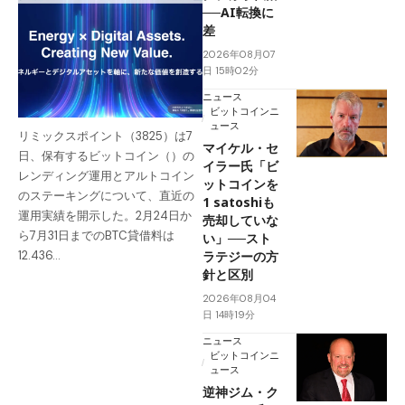
──AI転換に
差
2026年08月07
日 15時02分
ニュース
ビットコインニ
ュース
リミックスポイント（3825）は7
マイケル・セ
日、保有するビットコイン（）の
イラー氏「ビ
レンディング運用とアルトコイン
ットコインを
のステーキングについて、直近の
1 satoshiも
運用実績を開示した。2月24日か
売却していな
ら7月31日までのBTC貸借料は
い」──スト
ラテジーの方
12.436…
針と区別
2026年08月04
日 14時19分
ニュース
ビットコインニ
ュース
逆神ジム・ク