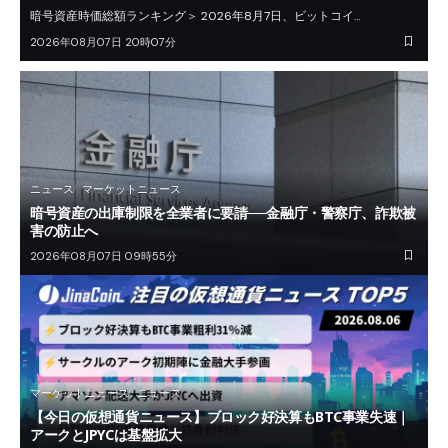
暗号資産時価総額ランキング＞ 2026年8月7日、ビットコイ…
2026年08月07日 20時07分
ニュース
マーケットニュース
暗号資産の出庫制限を全業者に要請──金融庁・警察庁、詐欺被
害の防止へ
2026年08月07日 09時55分
マーケットニュース
ニュース
【今日の仮想通貨ニュース】ブロック好決算もBTC事業失速｜
アークとJPYCは基盤拡大