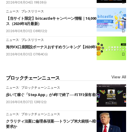
2026年08月04日 11時38分
ニュース
プレスリリース
【当サイト限定】bitcastleキャンペーン情報｜16,000円口座開設ボーナ
ス（2026年8月最新）
2026年08月01日 08時12分
ニュース
プレスリリース
海外FX口座開設ボーナスおすすめランキング【2026年8月最新】
2026年08月01日 07時40分
View All
ブロックチェーンニュース
ニュース
ブロックチェーンニュース
歩いて稼ぐ「Step App」が4年で終了──FITFI保有者に対応呼びかけ
2026年08月07日 12時12分
ニュース
ブロックチェーンニュース
クラリティ法案に倫理条項案──トランプ米大統領へ暗号資産事業の売却
要求か