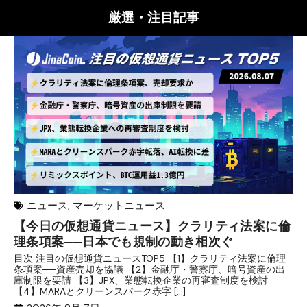
厳選・注目記事
ニュース
,
マーケットニュース
【今日の仮想通貨ニュース】クラリティ法案に倫
リ
理条項案──日本でも規制の動き相次ぐ
下
分
目次 注目の仮想通貨ニュースTOP5 【1】クラリティ法案に倫理
条項案──資産売却を協議 【2】金融庁・警察庁、暗号資産の出
目
庫制限を要請 【3】JPX、業態転換企業の再審査制度を検討
ト
【4】MARAとクリーンスパーク赤字 […]
（
（X