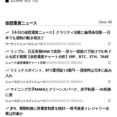
2026年 8月 7日
View All
仮想通貨ニュース
【今日の仮想通貨ニュース】クラリティ法案に倫理条項案──日
本でも規制の動き相次ぐ
マーケットニュース
ニュース
2026年08月07日 20時07分
リップル、日足長期HMAで攻防──戻り一巡後の下抜けで0.95ド
ルを試す展開【仮想通貨チャート分析】XRP、BTC、ETH、TAKE
ニュース
仮想通貨チャート分析
2026年08月07日 18時22分
リミックスポイント、BTC運用益1.3億円──貸借料は元本に組み
入れ
ニュース
ビットコインニュース
2026年08月07日 15時59分
マイニング大手MARAとクリーンスパーク、赤字転落──AI転換
に差
ニュース
ビットコインニュース
2026年08月07日 15時02分
JPX、業態転換に再審査制度を検討──暗号資産トレジャリー企
業は対象か