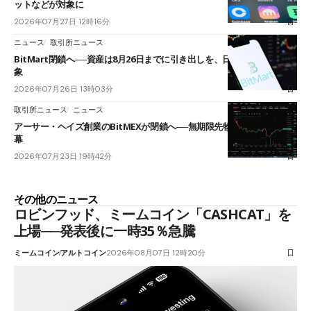
ットなどが対象に
2026年07月27日 12時16分
ニュース
取引所ニュース
BitMart閉鎖へ──資産は8月26日までに引き出しを、日本人利用者も対
象
2026年07月26日 13時03分
取引所ニュース
ニュース
アーサー・ヘイズ創業のBitMEXが閉鎖へ──無期限先物を生んだ11年に
幕
2026年07月23日 19時42分
その他のニュース
ロビンフッド、ミームコイン「CASHCAT」を
上場──発表後に一時35％急騰
ミームコイン
アルトコイン
2026年08月07日 12時20分