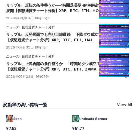
リップル、反転の条件整うか──4時間足長期HMA突破で雲下端を目指す
展開【仮想通貨チャート分析】XRP、BTC、ETH、HOME
2026年08月04日 18時36分
ニュース
仮想通貨チャート分析
リップル、反発局面でも売り目線継続──下降ダウ成立で下値追う展開
【仮想通貨チャート分析】XRP、BTC、ETH、UAI
2026年07月30日 18時11分
ニュース
仮想通貨チャート分析
リップル、上昇再開の条件整うか──1時間足ダウ成立で1.185ドルを狙う
【仮想通貨チャート分析】XRP、BTC、ETH、ZAMA
2026年07月23日 19時07分
変動率の高い銘柄一覧
View All
Undeads Games
Siren
¥51.77
¥7.52