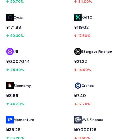
↓ 34.00%
↑ 50.70%
Cysic
KAITO
¥171.88
¥119.02
↑ 50.30%
↓ 17.60%
INI
Stargate Finance
¥0.007044
¥21.22
↑ 45.40%
↓ 14.60%
Biconomy
Cronos
¥8.86
¥7.40
↑ 40.30%
↓ 12.70%
Momentum
VVS Finance
¥36.28
¥0.000126
↑ 36.20%
↓ 11.60%