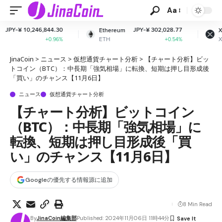
Aa
4.30
JPY-¥ 302,028.77
JPY-¥ 163.2
Ethereum
XRP
ETH
XRP
.96%
+0.54%
+0.66
JinaCoin
>
ニュース
>
仮想通貨チャート分析
>
【チャート分析】ビッ
トコイン（BTC）：中長期「強気相場」に転換、短期は押し目形成後
「買い」のチャンス【11月6日】
ニュース
仮想通貨チャート分析
【チャート分析】ビットコイン
（BTC）：中長期「強気相場」に
転換、短期は押し目形成後「買
い」のチャンス【11月6日】
Googleの優先する情報源に追加
8 Min Read
By
JinaCoin編集部
Published: 2024年11月06日 11時44分