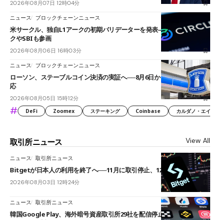
2026年08月07日 12時04分
ニュース
ブロックチェーンニュース
米サークル、独自L1アークの初期バリデーターを発表――ブラックロッ
クやSBIも参画
2026年08月06日 16時03分
ニュース
ブロックチェーンニュース
ローソン、ステーブルコイン決済の実証へ──8月6日からJPYCやUSDC対
応
2026年08月05日 15時12分
#
DeFi
Zoomex
ステーキング
Coinbase
カルダノ・エイダ（Ca
View All
取引所ニュース
ニュース
取引所ニュース
Bitgetが日本人の利用を終了へ──11月に取引停止、12月末に強制決済
2026年08月03日 12時24分
ニュース
取引所ニュース
韓国Google Play、海外暗号資産取引所29社を配信停止──OKXやバイビ