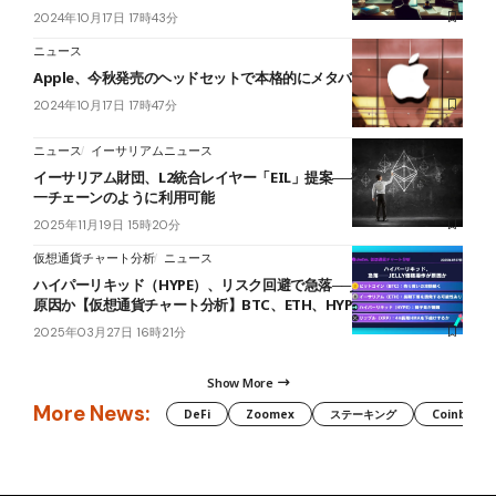
2024年10月17日 17時43分
ニュース
Apple、今秋発売のヘッドセットで本格的にメタバースへ参入か
2024年10月17日 17時47分
ニュース
イーサリアムニュース
イーサリアム財団、L2統合レイヤー「EIL」提案──複数チェーンを単
一チェーンのように利用可能
2025年11月19日 15時20分
仮想通貨チャート分析
ニュース
ハイパーリキッド（HYPE）、リスク回避で急落──JELLY価格操作が
原因か【仮想通貨チャート分析】BTC、ETH、HYPE、XRP
2025年03月27日 16時21分
Show More
More News:
DeFi
Zoomex
ステーキング
Coinbase