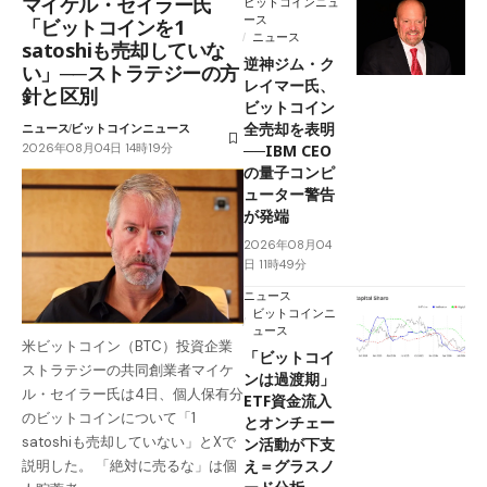
マイケル・セイラー氏
ビットコインニュ
ース
「ビットコインを1
ニュース
satoshiも売却していな
逆神ジム・ク
い」──ストラテジーの方
レイマー氏、
針と区別
ビットコイン
全売却を表明
ニュース
ビットコインニュース
2026年08月04日 14時19分
──IBM CEO
の量子コンピ
ューター警告
が発端
2026年08月04
日 11時49分
ニュース
ビットコインニ
ュース
米ビットコイン（BTC）投資企業
「ビットコイ
ストラテジーの共同創業者マイケ
ンは過渡期」
ル・セイラー氏は4日、個人保有分
ETF資金流入
のビットコインについて「1
とオンチェー
satoshiも売却していない」とXで
ン活動が下支
え＝グラスノ
説明した。 「絶対に売るな」は個