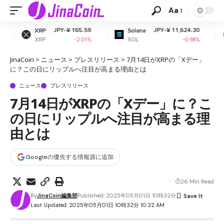
Aa
Y-¥ 165.59
JPY-¥ 11,624.30
JPY-
Solana
Dogecoin
SOL
DOGE
-2.01%
-0.98%
JinaCoin
>
ニュース
>
プレスリリース
>
7月14日がXRPの「Xデー」
に？この日にリップルへ注目が高まる理由とは
ニュース
プレスリリース
7月14日がXRPの「Xデー」に？こ
の日にリップルへ注目が高まる理
由とは
Googleの優先する情報源に追加
26 Min Read
By
JinaCoin編集部
Published: 2025年05月01日 10時32分
Last Updated: 2025年05月01日 10時32分 10:32 AM