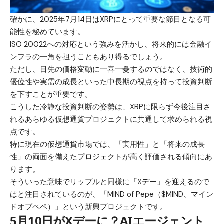
確かに、2025年7月14日はXRPにとって重要な節目となる可
能性を秘めています。
ISO 20022への対応という強みを活かし、将来的には金融イ
ンフラの一角を担うこともあり得るでしょう。
ただし、目先の価格変動に一喜一憂するのではなく、技術的
優位性や実需の成長といった中長期の視点を持って投資判断
を下すことが重要です。
こうした冷静な投資判断の姿勢は、XRPに限らず今後注目さ
れるあらゆる仮想通貨プロジェクトに共通して求められる視
点です。
特に現在の仮想通貨市場では、「実用性」と「将来の成長
性」の両面を備えたプロジェクトが高く評価される傾向にあ
ります。
そういった意味でリップルと同様に「Xデー」を迎えるので
はと注目されているのが、「
MIND of Pepe（$MIND、マイン
ドオブペペ）
」という新興プロジェクトです。
5月10日がXデーに？AIエージェント