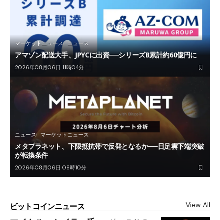
マーケットニュース
ニュース
アマゾン配送大手、JPYCに出資──シリーズB累計約60億円に
2026年08月06日 11時04分
ニュース
マーケットニュース
メタプラネット、下限抵抗帯で反発となるか──日足雲下端突破
が転換条件
2026年08月06日 08時10分
View All
ビットコインニュース