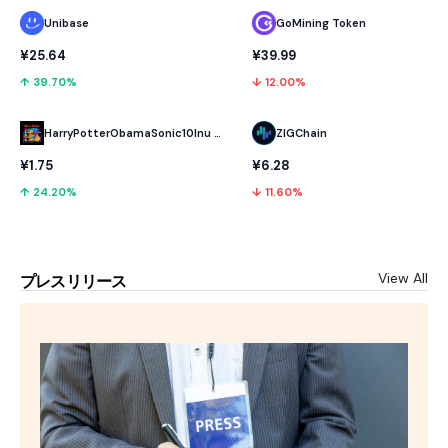
Unibase
GoMining Token
¥25.64
¥39.99
↑ 39.70%
↓ 12.00%
HarryPotterObamaSonic10Inu (ETH)
ZIGChain
¥1.75
¥6.28
↑ 24.20%
↓ 11.60%
View All
プレスリリース