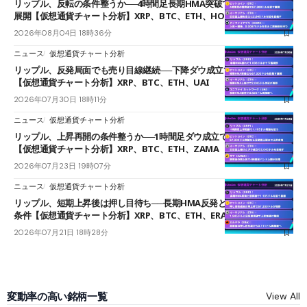
リップル、反転の条件整うか──4時間足長期HMA突破で雲下端を目指す
展開【仮想通貨チャート分析】XRP、BTC、ETH、HOME
2026年08月04日 18時36分
ニュース
仮想通貨チャート分析
リップル、反発局面でも売り目線継続──下降ダウ成立で下値追う展開
【仮想通貨チャート分析】XRP、BTC、ETH、UAI
2026年07月30日 18時11分
ニュース
仮想通貨チャート分析
リップル、上昇再開の条件整うか──1時間足ダウ成立で1.185ドルを狙う
【仮想通貨チャート分析】XRP、BTC、ETH、ZAMA
2026年07月23日 19時07分
ニュース
仮想通貨チャート分析
リップル、短期上昇後は押し目待ち──長期HMA反発と雲上抜けが買い
条件【仮想通貨チャート分析】XRP、BTC、ETH、ERA
2026年07月21日 18時28分
変動率の高い銘柄一覧
View All