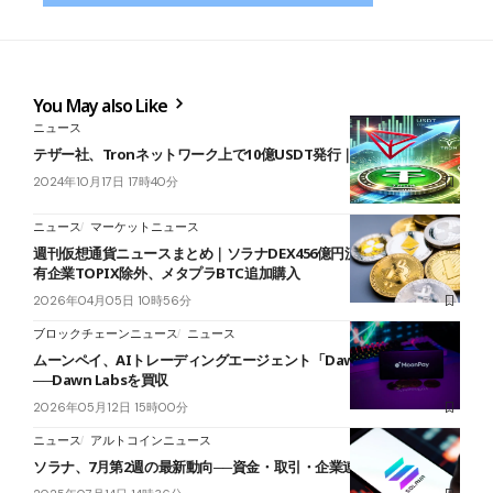
You May also Like
ニュース
テザー社、Tronネットワーク上で10億USDT発行｜強気相場到来か
2024年10月17日 17時40分
ニュース
マーケットニュース
週刊仮想通貨ニュースまとめ｜ソラナDEX456億円流出、仮想通貨保
有企業TOPIX除外、メタプラBTC追加購入
2026年04月05日 10時56分
ブロックチェーンニュース
ニュース
ムーンペイ、AIトレーディングエージェント「Dawn CLI」を発表
──Dawn Labsを買収
2026年05月12日 15時00分
ニュース
アルトコインニュース
ソラナ、7月第2週の最新動向──資金・取引・企業連携の拡大