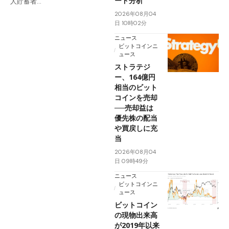
ード分析
人貯蓄者…
2026年08月04
日 10時02分
ニュース
ビットコインニ
ュース
ストラテジ
ー、164億円
相当のビット
コインを売却
──売却益は
優先株の配当
や買戻しに充
当
2026年08月04
日 09時49分
ニュース
ビットコインニ
ュース
ビットコイン
の現物出来高
が2019年以来