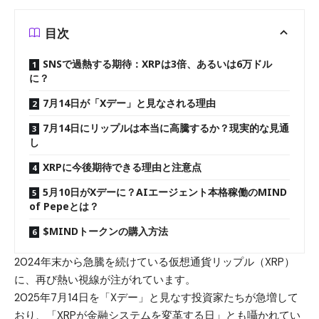
目次
SNSで過熱する期待：XRPは3倍、あるいは6万ドル
に？
7月14日が「Xデー」と見なされる理由
7月14日にリップルは本当に高騰するか？現実的な見通
し
XRPに今後期待できる理由と注意点
5月10日がXデーに？AIエージェント本格稼働のMIND
of Pepeとは？
$MINDトークンの購入方法
2024年末から急騰を続けている仮想通貨
リップル（XRP）
に、再び熱い視線が注がれています。
2025年7月14日を「Xデー」と見なす投資家たちが急増して
おり、「XRPが金融システムを変革する日」とも囁かれてい