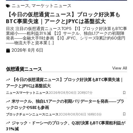
ニュース
,
マーケットニュース
【今日の仮想通貨ニュース】ブロック好決算も
米
BTC事業失速｜アークとJPYCは基盤拡大
発
目次 注目の仮想通貨ニュースTOP5 【1】ブロック好決算もBTC事
目
業縮小――粗利益31％減 【2】サークル、独自L1アークの初期陣
や
発表――金融大手11社参画 【3】JPYC、シリーズB累計約60億円
る
――物流大手と資本業 […]
ブ
2026年 8月 6日
View All
仮想通貨ニュース
【今日の仮想通貨ニュース】ブロック好決算もBTC事業失速｜
アークとJPYCは基盤拡大
ニュース
マーケットニュース
2026年08月06日 20時07分
米サークル、独自L1アークの初期バリデーターを発表――ブラ
ックロックやSBIも参画
ブロックチェーンニュース
ニュース
2026年08月06日 16時03分
ジャック・ドーシーのブロック、Q2好決算もBTC事業粗利益が
31%減