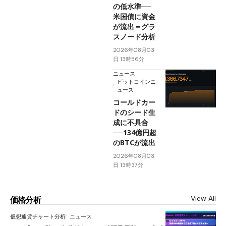
の低水準──
米国債に資金
が流出＝グラ
スノード分析
2026年08月03
日 13時56分
ニュース
ビットコインニ
ュース
コールドカー
ドのシード生
成に不具合
──134億円超
のBTCが流出
2026年08月03
日 13時37分
View All
価格分析
仮想通貨チャート分析
ニュース