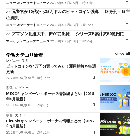
ニュース
マーケットニュース
2026年08月06日 14時01分
元警官が10代から35万ドルのビットコイン強奪──終身刑＋15年
の判決
ニュース
マーケットニュース
2026年08月06日 12時45分
アマゾン配送大手、JPYCに出資──シリーズB累計約60億円に
マーケットニュース
ニュース
2026年08月06日 11時04分
View All
学習カテゴリ新着
レビュー
学習
ビットコインを1万円分買ってみた！運用損益を毎週
更新
2026年08月06日 19時46分
学習
レビュー
MEXCキャンペーン・ボーナス情報総まとめ【2026
年8月最新】
2026年08月06日 12時29分
学習
ガイド
Bitunixキャンペーン・ボーナス情報まとめ【2026
年8月最新】
2026年08月06日 10時22分