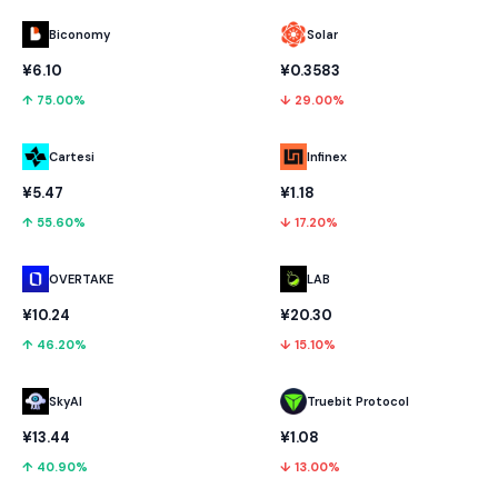
Biconomy
Solar
¥6.10
¥0.3583
↑ 75.00%
↓ 29.00%
Cartesi
Infinex
¥5.47
¥1.18
↑ 55.60%
↓ 17.20%
OVERTAKE
LAB
¥10.24
¥20.30
↑ 46.20%
↓ 15.10%
SkyAI
Truebit Protocol
¥13.44
¥1.08
↑ 40.90%
↓ 13.00%