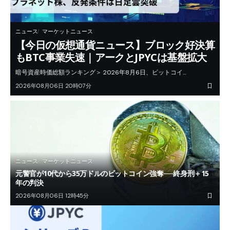
ニュース
マーケットニュース
【今日の仮想通貨ニュース】ブロック好決算
もBTC事業失速｜アークとJPYCは基盤拡大
暗号資産時価総額ランキング＞ 2026年8月6日、ビットコイ…
2026年08月06日 20時07分
ニュース
マーケットニュース
元警官が10代から35万ドルのビットコイン強奪──終身刑＋15
年の判決
2026年08月06日 12時45分