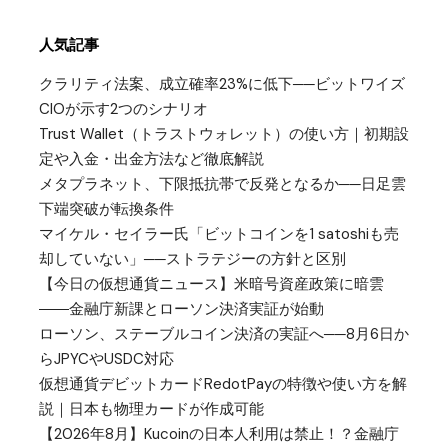
人気記事
クラリティ法案、成立確率23%に低下──ビットワイズ
CIOが示す2つのシナリオ
Trust Wallet（トラストウォレット）の使い方｜初期設
定や入金・出金方法など徹底解説
メタプラネット、下限抵抗帯で反発となるか──日足雲
下端突破が転換条件
マイケル・セイラー氏「ビットコインを1 satoshiも売
却していない」──ストラテジーの方針と区別
【今日の仮想通貨ニュース】米暗号資産政策に暗雲
――金融庁新課とローソン決済実証が始動
ローソン、ステーブルコイン決済の実証へ──8月6日か
らJPYCやUSDC対応
仮想通貨デビットカードRedotPayの特徴や使い方を解
説｜日本も物理カードが作成可能
【2026年8月】Kucoinの日本人利用は禁止！？金融庁