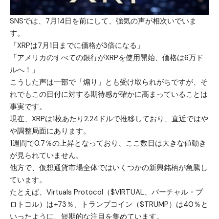
SNSでは、7月14日を前にして、強気の声が相次いでいま
す。
「XRPは7月1日までに価格が3倍になる」
「アメリカのすべての銀行がXRPを使用開始、価格は6万ド
ルへ！」
こうした声は一部で「煽り」とも受け取られがちですが、そ
れでもこの日付に対する期待感が確かに高まっていることは
事実です。
現在、XRPは1枚あたり2.24ドルで推移しており、直近ではや
や調整局面にあります。
1週間で0.7％の上昇となっており、ここ数日は大きな値動き
が見られていません。
他方で、仮想通貨市場全体ではいくつかの新興銘柄が急騰し
ています。
たとえば、Virtuals Protocol（$VIRTUAL、バーチャル・プ
ロトコル）は+73％、トランプコイン（$TRUMP）は40％と
いったように、短期的な注目を集めています。