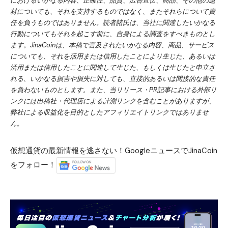
におけるいかなる内容、正確性、品質、広告宣伝、商品、その他の題
材についても、それを支持するものではなく、またそれらについて責
任を負うものではありません。読者諸氏は、当社に関連したいかなる
行動についてもそれを起こす前に、自身による調査をすべきものとし
ます。JinaCoinは、本稿で言及されたいかなる内容、商品、サービス
についても、それを活用または信用したことにより生じた、あるいは
活用または信用したことに関連して生じた、もしくは生じたと申立さ
れる、いかなる損害や損失に対しても、直接的あるいは間接的な責任
を負わないものとします。また、当リリース・PR記事における外部リ
ンクには出稿社・代理店による計測リンクを含むことがありますが、
弊社による収益化を目的としたアフィリエイトリンクではありませ
ん。
仮想通貨の最新情報を逃さない！GoogleニュースでJinaCoin
をフォロー！