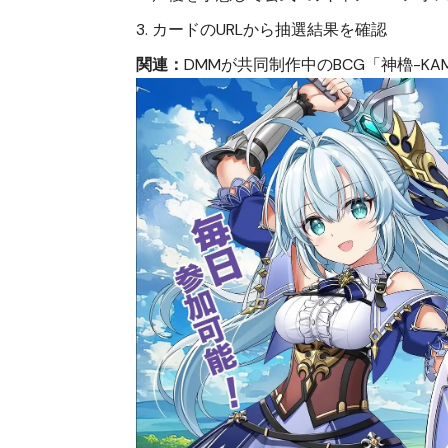
カードのURLから抽選結果を確認
関連：
DMMが共同制作中のBCG「神櫓-KAM