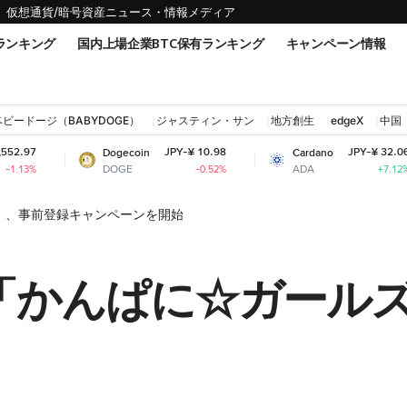
仮想通貨/暗号資産ニュース・情報メディア
ランキング
国内上場企業BTC保有ランキング
キャンペーン情報
ベビードージ（BABYDOGE）
ジャスティン・サン
地方創生
edgeX
中国
JPY-¥ 10.98
JPY-¥ 32.06
Dogecoin
Cardano
Shi
DOGE
ADA
SHI
-0.52%
+7.12%
」、事前登録キャンペーンを開始
G「かんぱに☆ガール