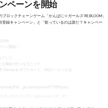
ンペーンを開始
中のブロックチェーンゲーム「かんぱに☆ガールズ RE:BLOOM」
事前登録キャンペーン」と「歌っているのは誰だ？キャンペー
LOOM
ペーン開始
リアして、
たる事前ガチャを引こう
Amazon ギフトカード、OASトークンも当
o/yxtndLJV5G
…
pic.twitter.com/PTYfB1yUs2
BLOOM【公式】 (@kanpani_RE_JP)