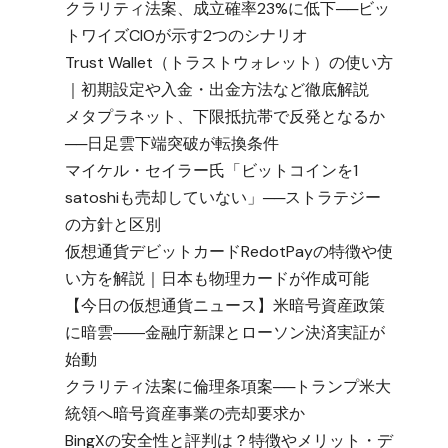
クラリティ法案、成立確率23%に低下──ビッ
トワイズCIOが示す2つのシナリオ
Trust Wallet（トラストウォレット）の使い方
｜初期設定や入金・出金方法など徹底解説
メタプラネット、下限抵抗帯で反発となるか
──日足雲下端突破が転換条件
マイケル・セイラー氏「ビットコインを1
satoshiも売却していない」──ストラテジー
の方針と区別
仮想通貨デビットカードRedotPayの特徴や使
い方を解説｜日本も物理カードが作成可能
【今日の仮想通貨ニュース】米暗号資産政策
に暗雲――金融庁新課とローソン決済実証が
始動
クラリティ法案に倫理条項案──トランプ米大
統領へ暗号資産事業の売却要求か
BingXの安全性と評判は？特徴やメリット・デ