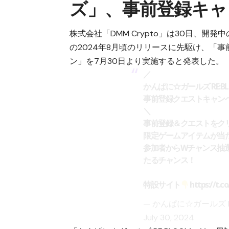
ズ」、事前登録キャ
株式会社「DMM Crypto」は30日、開発
の2024年8月頃のリリースに先駆け、「
ン」を7月30日より実施すると発表した。
／
かんぱに☆ガールズ RE:B
事前登録クエストキャン
＼
事前登録＆クエストをク
限定ゲームアイテムが当
参加者からWチャンス抽選で
たるチャンス！
特設サイト
https://t.c
— かんぱに☆ガールズ RE:
July 30, 2024