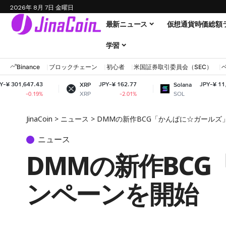
2026年 8月 7日 金曜日
最新ニュース
仮想通貨時価総額
学習
Binance
ブロックチェーン
初心者
米国証券取引委員会（SEC）
JPY-¥ 162.77
JPY-¥ 11,552.97
XRP
Solana
XRP
SOL
-2.01%
-1.13%
JinaCoin
>
ニュース
>
DMMの新作BCG「かんぱに☆ガールズ
ニュース
DMMの新作BC
ンペーンを開始