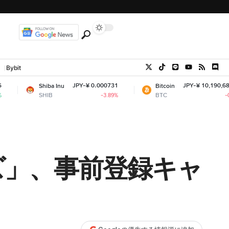
Bybit
JPY-¥ 0.000731
JPY-¥ 10,190,689.81
ba Inu
Bitcoin
B
BTC
-3.89%
-0.61%
ズ」、事前登録キャ