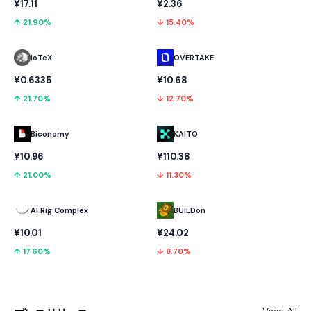
¥17.11
¥2.36
↑ 21.90%
↓ 15.40%
IoTeX
OVERTAKE
¥0.6335
¥10.68
↑ 21.70%
↓ 12.70%
Biconomy
KAITO
¥10.96
¥110.38
↑ 21.00%
↓ 11.30%
AI Rig Complex
BUILDon
¥10.01
¥24.02
↑ 17.60%
↓ 8.70%
View All