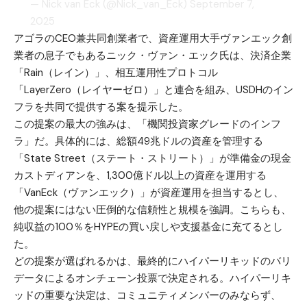
— Nick van Eck (@Nick_van_Eck)
September 7,
2025
アゴラのCEO兼共同創業者で、資産運用大手ヴァンエック創
業者の息子でもあるニック・ヴァン・エック氏は、決済企業
「Rain（レイン）」、相互運用性プロトコル
「LayerZero（レイヤーゼロ）」と連合を組み、USDHのイン
フラを共同で提供する案を提示した。
この提案の最大の強みは、「機関投資家グレードのインフ
ラ」だ。具体的には、総額49兆ドルの資産を管理する
「State Street（ステート・ストリート）」が準備金の現金
カストディアンを、1,300億ドル以上の資産を運用する
「VanEck（ヴァンエック）」が資産運用を担当するとし、
他の提案にはない圧倒的な信頼性と規模を強調。こちらも、
純収益の100％をHYPEの買い戻しや支援基金に充てるとし
た。
どの提案が選ばれるかは、最終的にハイパーリキッドのバリ
データによるオンチェーン投票で決定される。ハイパーリキ
ッドの重要な決定は、コミュニティメンバーのみならず、