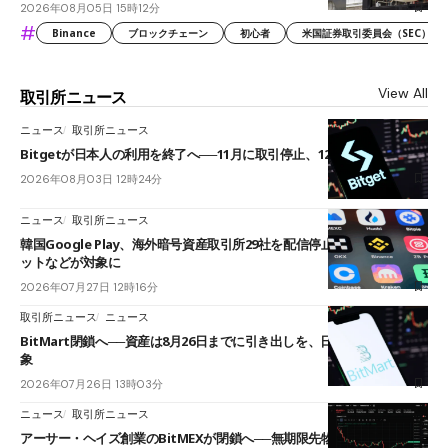
2026年08月05日 15時12分
#
Binance
ブロックチェーン
初心者
米国証券取引委員会（SEC）
View All
取引所ニュース
ニュース
取引所ニュース
Bitgetが日本人の利用を終了へ──11月に取引停止、12月末に強制決済
2026年08月03日 12時24分
ニュース
取引所ニュース
韓国Google Play、海外暗号資産取引所29社を配信停止──OKXやバイビ
ットなどが対象に
2026年07月27日 12時16分
取引所ニュース
ニュース
BitMart閉鎖へ──資産は8月26日までに引き出しを、日本人利用者も対
象
2026年07月26日 13時03分
ニュース
取引所ニュース
アーサー・ヘイズ創業のBitMEXが閉鎖へ──無期限先物を生んだ11年に