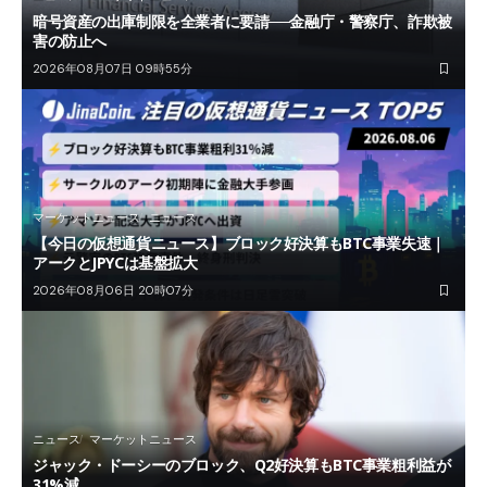
暗号資産の出庫制限を全業者に要請──金融庁・警察庁、詐欺被
害の防止へ
2026年08月07日 09時55分
マーケットニュース
ニュース
【今日の仮想通貨ニュース】ブロック好決算もBTC事業失速｜
アークとJPYCは基盤拡大
2026年08月06日 20時07分
ニュース
マーケットニュース
ジャック・ドーシーのブロック、Q2好決算もBTC事業粗利益が
31%減