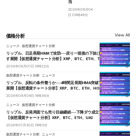
当
2026年08月04
日 09時49分
View All
価格分析
ニュース
仮想通貨チャート分析
リップル、日足長期HMAで攻防──戻り一巡後の下抜けで0.95ドルを試
す展開【仮想通貨チャート分析】XRP、BTC、ETH、TAKE
2026年08月07日 18時22分
仮想通貨チャート分析
ニュース
リップル、反転の条件整うか──4時間足長期HMA突破で雲下端を目指す
展開【仮想通貨チャート分析】XRP、BTC、ETH、HOME
2026年08月04日 18時36分
ニュース
仮想通貨チャート分析
リップル、反発局面でも売り目線継続──下降ダウ成立で下値追う展開
【仮想通貨チャート分析】XRP、BTC、ETH、UAI
2026年07月30日 18時11分
仮想通貨チャート分析
ニュース