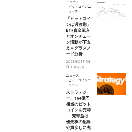
ニュース
ビットコインニ
ュース
「ビットコイ
ンは過渡期」
ETF資金流入
とオンチェー
ン活動が下支
え＝グラスノ
ード分析
2026年08月04
日 10時02分
ニュース
ビットコインニ
ュース
ストラテジ
ー、164億円
相当のビット
コインを売却
──売却益は
優先株の配当
や買戻しに充