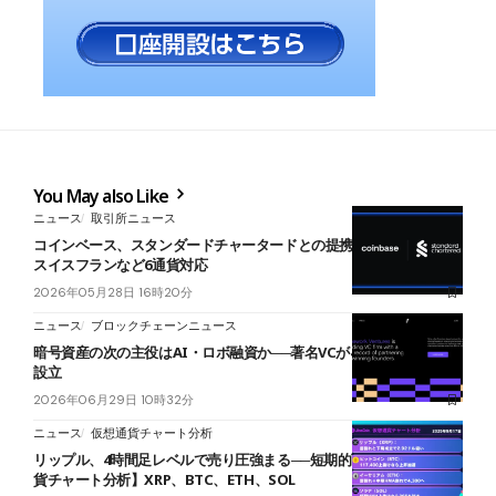
You May also Like
ニュース
取引所ニュース
コインベース、スタンダードチャータードとの提携拡大──豪ドルや
スイスフランなど6通貨対応
2026年05月28日 16時20分
ニュース
ブロックチェーンニュース
暗号資産の次の主役はAI・ロボ融資か──著名VCが4億ドルファンド
設立
2026年06月29日 10時32分
ニュース
仮想通貨チャート分析
リップル、4時間足レベルで売り圧強まる──短期的下落警戒【仮想通
貨チャート分析】XRP、BTC、ETH、SOL