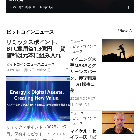
2026年08月06日 14時01分
View All
ビットコインニュース
リミックスポイント、
ニュース
ビットコインニ
BTC運用益1.3億円──貸
ュース
借料は元本に組み入れ
マイニング大
ビットコインニュース
ニュース
手MARAとク
2026年08月07日 15時59分
リーンスパー
ク、赤字転落
──AI転換に
差
2026年08月07
日 15時02分
ニュース
ビットコインニ
ュース
リミックスポイント（3825）は7
マイケル・セ
日、保有するビットコイン（）の
イラー氏「ビ