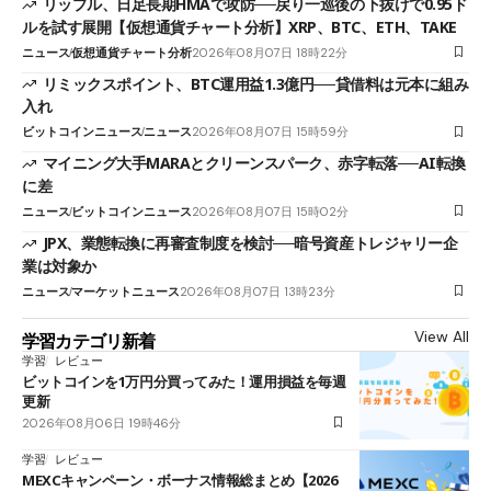
リップル、日足長期HMAで攻防──戻り一巡後の下抜けで0.95ド
ルを試す展開【仮想通貨チャート分析】XRP、BTC、ETH、TAKE
ニュース
仮想通貨チャート分析
2026年08月07日 18時22分
リミックスポイント、BTC運用益1.3億円──貸借料は元本に組み
入れ
ビットコインニュース
ニュース
2026年08月07日 15時59分
マイニング大手MARAとクリーンスパーク、赤字転落──AI転換
に差
ニュース
ビットコインニュース
2026年08月07日 15時02分
JPX、業態転換に再審査制度を検討──暗号資産トレジャリー企
業は対象か
ニュース
マーケットニュース
2026年08月07日 13時23分
View All
学習カテゴリ新着
学習
レビュー
ビットコインを1万円分買ってみた！運用損益を毎週
更新
2026年08月06日 19時46分
学習
レビュー
MEXCキャンペーン・ボーナス情報総まとめ【2026