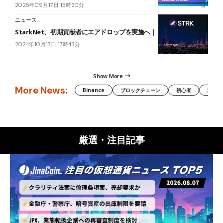
2025年09月17日 15時30分
ニュース
StarkNet、初期貢献者にエアドロップを実施へ｜２０日配布開始
2024年10月17日 17時43分
Show More
More News:
Binance
ブロックチェーン
初心者
米国証
厳選・注目記事