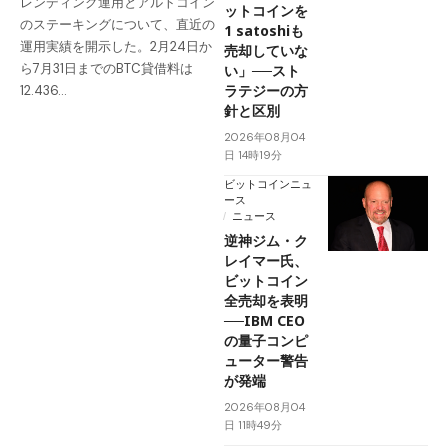
レンディング運用とアルトコイン
ットコインを
のステーキングについて、直近の
1 satoshiも
運用実績を開示した。2月24日か
売却していな
ら7月31日までのBTC貸借料は
い」──スト
ラテジーの方
12.436…
針と区別
2026年08月04
日 14時19分
ビットコインニュ
ース
ニュース
逆神ジム・ク
レイマー氏、
ビットコイン
全売却を表明
──IBM CEO
の量子コンピ
ューター警告
が発端
2026年08月04
日 11時49分