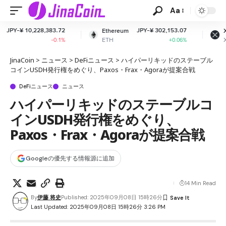
Aa
3.72
JPY-¥ 302,153.07
JPY-¥ 163.4
Ethereum
XRP
ETH
XRP
0.1%
+0.06%
+0.56
JinaCoin
>
ニュース
>
DeFiニュース
>
ハイパーリキッドのステーブル
コインUSDH発行権をめぐり、Paxos・Frax・Agoraが提案合戦
DeFiニュース
ニュース
ハイパーリキッドのステーブルコ
インUSDH発行権をめぐり、
Paxos・Frax・Agoraが提案合戦
Googleの優先する情報源に追加
14 Min Read
By
伊藤 将史
Published: 2025年09月08日 15時26分
Last Updated: 2025年09月08日 15時26分 3:26 PM