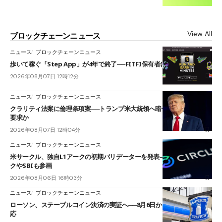
View All
ブロックチェーンニュース
ニュース
ブロックチェーンニュース
歩いて稼ぐ「Step App」が4年で終了──FITFI保有者に対応呼びかけ
2026年08月07日 12時12分
ニュース
ブロックチェーンニュース
クラリティ法案に倫理条項案──トランプ米大統領へ暗号資産事業の売却
要求か
2026年08月07日 12時04分
ニュース
ブロックチェーンニュース
米サークル、独自L1アークの初期バリデーターを発表――ブラックロッ
クやSBIも参画
2026年08月06日 16時03分
ニュース
ブロックチェーンニュース
ローソン、ステーブルコイン決済の実証へ──8月6日からJPYCやUSDC対
応