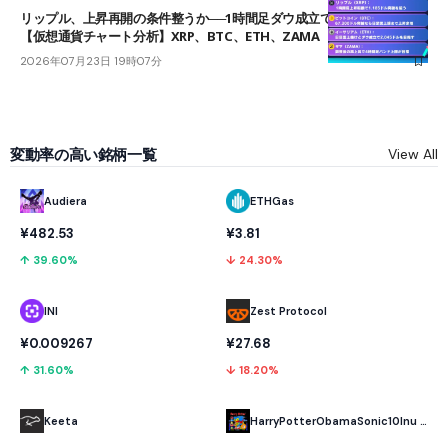
リップル、上昇再開の条件整うか──1時間足ダウ成立で1.185ドルを狙う
【仮想通貨チャート分析】XRP、BTC、ETH、ZAMA
2026年07月23日 19時07分
変動率の高い銘柄一覧
View All
Audiera
ETHGas
¥482.53
¥3.81
↑ 39.60%
↓ 24.30%
INI
Zest Protocol
¥0.009267
¥27.68
↑ 31.60%
↓ 18.20%
Keeta
HarryPotterObamaSonic10Inu (ETH)