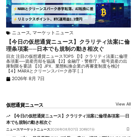
ニュース
,
マーケットニュース
【今日の仮想通貨ニュース】クラリティ法案に倫
リ
理条項案──日本でも規制の動き相次ぐ
下
分
目次 注目の仮想通貨ニュースTOP5 【1】クラリティ法案に倫理
条項案──資産売却を協議 【2】金融庁・警察庁、暗号資産の出
目
庫制限を要請 【3】JPX、業態転換企業の再審査制度を検討
ト
【4】MARAとクリーンスパーク赤字 […]
（
（X
2026年 8月 7日
View All
仮想通貨ニュース
【今日の仮想通貨ニュース】クラリティ法案に倫理条項案──日
本でも規制の動き相次ぐ
ニュース
マーケットニュース
2026年08月07日 20時07分