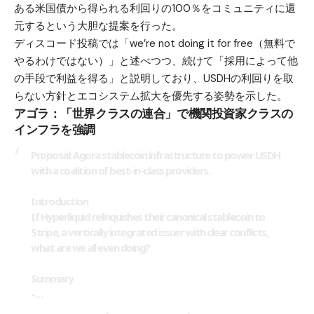
ある米国債から得られる利回りの100％をコミュニティに還
元するという大胆な提案を行った。
ディスコード投稿では「we’re not doing it for free（無料で
やるわけではない）」と述べつつ、続けて「採用によって他
の手段で利益を得る」と説明しており、USDHの利回りを取
らない方針とエコシステム拡大を優先する姿勢を示した。
アゴラ：「世界クラスの連合」で機関投資家クラスの
インフラを強調
Proposal: Agora stablecoin infrastructure to power USDH
with a coalition of best-in-class providers.
Introduction
If Hyperliquid relinquishes their canonical stablecoin to
Stripe, a vertically integrated issuer with clear conflicts,
what are we all even doing?
Summary
-…