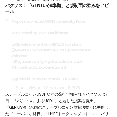
パクソス：「GENIUS法準拠」と規制面の強みをアピ
ール
Proposal submitted: USDH powered by Paxos
USDH issued by Paxos would mean:
❏ Global issuance that is GENIUS compliant
❏ Revenue sharing that fuels HYPE, protocols and
validators
❏ Regulatory clarity + global scale to match
@HyperliquidX
's explosive growth
Hyperliquid.
pic.twitter.com/iKIFUOT0bQ
— Paxos (@Paxos)
September 6, 2025
ステーブルコインUSDPなどの発行で知られるパクソスは7
日、「パクソスによるUSDH」と題した提案を提出。
「GENIUS法（米国のステーブルコイン規制法案）に準拠し
たグローバルな発行」「HYPEトークンやプロトコル、バリ