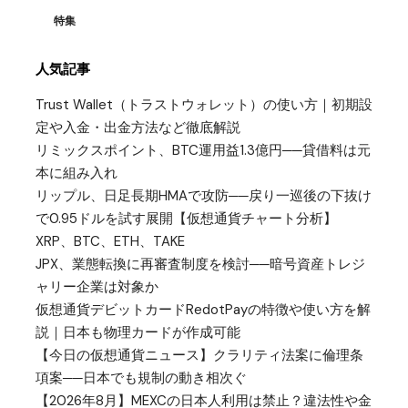
特集
人気記事
Trust Wallet（トラストウォレット）の使い方｜初期設
定や入金・出金方法など徹底解説
リミックスポイント、BTC運用益1.3億円──貸借料は元
本に組み入れ
リップル、日足長期HMAで攻防──戻り一巡後の下抜け
で0.95ドルを試す展開【仮想通貨チャート分析】
XRP、BTC、ETH、TAKE
JPX、業態転換に再審査制度を検討──暗号資産トレジ
ャリー企業は対象か
仮想通貨デビットカードRedotPayの特徴や使い方を解
説｜日本も物理カードが作成可能
【今日の仮想通貨ニュース】クラリティ法案に倫理条
項案──日本でも規制の動き相次ぐ
【2026年8月】MEXCの日本人利用は禁止？違法性や金