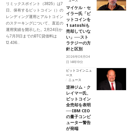
ュース
リミックスポイント（3825）は7
マイケル・セ
日、保有するビットコイン（）の
イラー氏「ビ
レンディング運用とアルトコイン
ットコインを
のステーキングについて、直近の
1 satoshiも
運用実績を開示した。2月24日か
売却していな
ら7月31日までのBTC貸借料は
い」──スト
ラテジーの方
12.436…
針と区別
2026年08月04
日 14時19分
ビットコインニュ
ース
ニュース
逆神ジム・ク
レイマー氏、
ビットコイン
全売却を表明
──IBM CEO
の量子コンピ
ューター警告
が発端