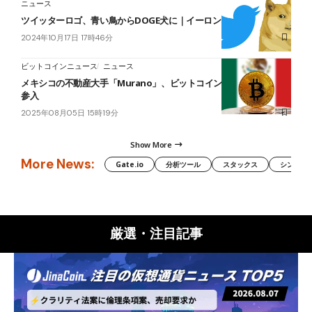
ニュース
ツイッターロゴ、青い鳥からDOGE犬に｜イーロン氏関与か
2024年10月17日 17時46分
ビットコインニュース
ニュース
メキシコの不動産大手「Murano」、ビットコイン財務戦略に本格
参入
2025年08月05日 15時19分
Show More
More News:
Gate.io
分析ツール
スタックス
シンボル（
厳選・注目記事