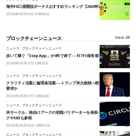
海外FX口座開設ボーナスおすすめランキング【2026年8月最新】
2026年08月01日 07時40分
View All
ブロックチェーンニュース
ニュース
ブロックチェーンニュース
歩いて稼ぐ「Step App」が4年で終了──FITFI保有者に対応呼びかけ
2026年08月07日 12時12分
ニュース
ブロックチェーンニュース
クラリティ法案に倫理条項案──トランプ米大統領へ暗号資産事業の売却
要求か
2026年08月07日 12時04分
ニュース
ブロックチェーンニュース
米サークル、独自L1アークの初期バリデーターを発表――ブラックロッ
クやSBIも参画
2026年08月06日 16時03分
ニュース
ブロックチェーンニュース