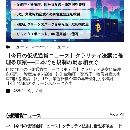
ニュース
,
マーケットニュース
【今日の仮想通貨ニュース】クラリティ法案に倫
リ
理条項案──日本でも規制の動き相次ぐ
下
分
目次 注目の仮想通貨ニュースTOP5 【1】クラリティ法案に倫理
条項案──資産売却を協議 【2】金融庁・警察庁、暗号資産の出
目
庫制限を要請 【3】JPX、業態転換企業の再審査制度を検討
ト
【4】MARAとクリーンスパーク赤字 […]
（
（X
2026年 8月 7日
View All
仮想通貨ニュース
【今日の仮想通貨ニュース】クラリティ法案に倫理条項案──日