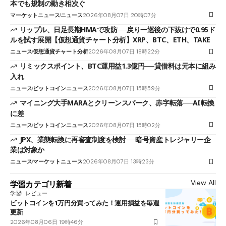
本でも規制の動き相次ぐ
マーケットニュース
ニュース
2026年08月07日 20時07分
リップル、日足長期HMAで攻防──戻り一巡後の下抜けで0.95ド
ルを試す展開【仮想通貨チャート分析】XRP、BTC、ETH、TAKE
ニュース
仮想通貨チャート分析
2026年08月07日 18時22分
リミックスポイント、BTC運用益1.3億円──貸借料は元本に組み
入れ
ニュース
ビットコインニュース
2026年08月07日 15時59分
マイニング大手MARAとクリーンスパーク、赤字転落──AI転換
に差
ニュース
ビットコインニュース
2026年08月07日 15時02分
JPX、業態転換に再審査制度を検討──暗号資産トレジャリー企
業は対象か
ニュース
マーケットニュース
2026年08月07日 13時23分
View All
学習カテゴリ新着
学習
レビュー
ビットコインを1万円分買ってみた！運用損益を毎週
更新
2026年08月06日 19時46分