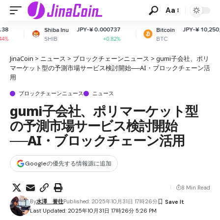
Aa
JPY-¥ 0.000737
JPY-¥ 10,250,214.30
ba Inu
Bitcoin
IB
BTC
+0.82%
+0.24%
JinaCoin
>
ニュース
>
ブロックチェーンニュース
>
gumi子会社、ポリ
マーケット型の予測市場サービス検討開始──AI・ブロックチェーン活
用
ブロックチェーンニュース
ニュース
gumi子会社、ポリマーケット型
の予測市場サービス検討開始
──AI・ブロックチェーン活用
Googleの優先する情報源に追加
8 Min Read
By
水澤 誉往
Published: 2025年10月31日 17時26分
Last Updated: 2025年10月31日 17時26分 5:26 PM