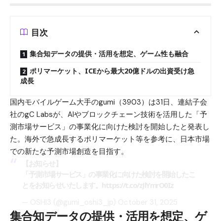
目次
集合知データの提供・活用を想定、ゲーム性も融合
ポリマーケット、ICEから最大20億ドルの出資受け急
成長
国内モバイルゲーム大手のgumi（3903）は31日、連結子会
社のgC Labsが、AIやブロックチェーン技術を活用した「予
測市場サービス」の事業化に向けた検討を開始したと発表し
た。海外で急成長するポリマーケット等を参考に、日本市場
での新たな予測市場創造を目指す。
【お知らせ】
「予測市場サービス」の事業化に向けた検討を開始したこ
とをお知らせいたします。
https://t.co/zJlYmrO0Iz
— OSHI3 (@gumi_oshi3_jp)
October 31, 2025
集合知データの提供・活用を想定、ゲ