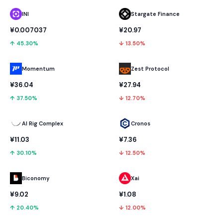
INI
Stargate Finance
¥0.007037
¥20.97
↑ 45.30%
↓ 13.50%
Momentum
Zest Protocol
¥36.04
¥27.94
↑ 37.50%
↓ 12.70%
AI Rig Complex
Cronos
¥11.03
¥7.36
↑ 30.10%
↓ 12.50%
Biconomy
Xai
¥9.02
¥1.08
↑ 20.40%
↓ 12.00%