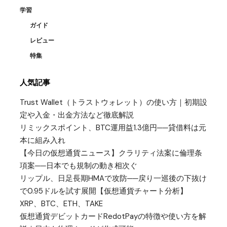
学習
ガイド
レビュー
特集
人気記事
Trust Wallet（トラストウォレット）の使い方｜初期設
定や入金・出金方法など徹底解説
リミックスポイント、BTC運用益1.3億円──貸借料は元
本に組み入れ
【今日の仮想通貨ニュース】クラリティ法案に倫理条
項案──日本でも規制の動き相次ぐ
リップル、日足長期HMAで攻防──戻り一巡後の下抜け
で0.95ドルを試す展開【仮想通貨チャート分析】
XRP、BTC、ETH、TAKE
仮想通貨デビットカードRedotPayの特徴や使い方を解