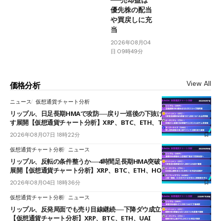
優先株の配当
や買戻しに充
当
2026年08月04
日 09時49分
View All
価格分析
ニュース
仮想通貨チャート分析
リップル、日足長期HMAで攻防──戻り一巡後の下抜けで0.95ドルを試
す展開【仮想通貨チャート分析】XRP、BTC、ETH、TAKE
2026年08月07日 18時22分
仮想通貨チャート分析
ニュース
リップル、反転の条件整うか──4時間足長期HMA突破で雲下端を目指す
展開【仮想通貨チャート分析】XRP、BTC、ETH、HOME
2026年08月04日 18時36分
仮想通貨チャート分析
ニュース
リップル、反発局面でも売り目線継続──下降ダウ成立で下値追う展開
【仮想通貨チャート分析】XRP、BTC、ETH、UAI