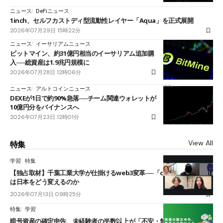
ニュース
DeFiニュース
1inch、セルフカストディ型流動性レイヤー「Aqua」を正式展開
2026年07月29日 15時22分
ニュース
イーサリアムニュース
ビットマイン、約31億円相当のイーサリアム追加購
入──総資産は1.9兆円規模に
2026年07月28日 12時06分
ニュース
アルトコインニュース
DEXEが1日で約90%急落──チーム関連ウォレットが
10億円分をバイナンスへ
2026年07月23日 12時01分
View All
特集
学習
特集
【独占取材】千葉工業大学が仕掛けるweb3変革──「cJPY」とAIの融合
は日本をどう変えるのか
2026年07月13日 09時25分
特集
学習
暗号資産の確定申告、未経験者の半数以上が「不安・無理」