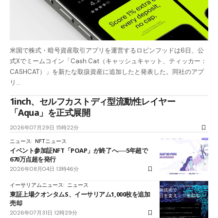
米国で株式・暗号資産取引アプリを運営するロビンフッドは6日、公
式Xでミームコイン「Cash Cat（キャッシュキャット、ティッカー：
CASHCAT）」を新たな取扱資産に追加したと発表した。同社のアプ
リ…
1inch、セルフカストディ型流動性レイヤー
「Aqua」を正式展開
2026年07月29日 15時22分
ニュース
NFTニュース
イベント参加証NFT「POAP」が終了へ──5年超で
670万点超を発行
2026年08月04日 13時46分
イーサリアムニュース
ニュース
東証上場クオンタムS、イーサリアム1,000枚を追加
売却
2026年07月31日 12時29分