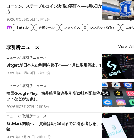
ローソン、ステーブルコイン決済の実証へ──8月6日からJPYCやUSDC対
応
2026年08月05日 15時12分
#
Gate.io
分析ツール
スタックス
シンボル（XYM）
エルサル
View All
取引所ニュース
ニュース
取引所ニュース
Bitgetが日本人の利用を終了へ──11月に取引停止、12月末に強制決済
2026年08月03日 12時24分
ニュース
取引所ニュース
韓国Google Play、海外暗号資産取引所29社を配信停止──OKXやバイビ
ットなどが対象に
2026年07月27日 12時16分
ニュース
取引所ニュース
BitMart閉鎖へ──資産は8月26日までに引き出しを、日本人利用者も対
象
2026年07月26日 13時03分