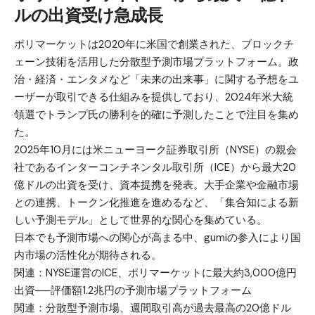
ルの出資受け急成長
ポリマーケットは2020年に米国で創業された、ブロックチ
ェーン技術を活用した分散型予測市場プラットフォーム。政
治・経済・エンタメなど「未来の出来事」に関する予想をユ
ーザーが取引できる仕組みを提供しており、2024年米大統
領選でトランプ氏の勝利を的確に予測したことで注目を集め
た。
2025年10月には米ニューヨーク証券取引所（NYSE）の親会
社であるインターコンチネンタル取引所（ICE）から最大20
億ドルの出資を受け、資本提携を発表。大手企業や金融市場
との連携、トークン化推進を進めるなど、「集合知による新
しい予測モデル」として世界的な関心を集めている。
日本でも予測市場への関心が高まる中、gumiの参入により国
内市場の活性化が期待される。
関連：
NYSE運営のICE、ポリマーケットに最大約3,000億円
出資──評価額1.2兆円の予測市場プラットフォーム
関連：
分散型予測市場、週間取引高が過去最高の20億ドル