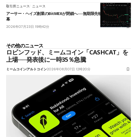
取引所ニュース
ニュース
アーサー・ヘイズ創業のBitMEXが閉鎖へ──無期限先物を生んだ11年に
幕
2026年07月23日 19時42分
その他のニュース
ロビンフッド、ミームコイン「CASHCAT」を
上場──発表後に一時35％急騰
ミームコイン
アルトコイン
2026年08月07日 12時20分