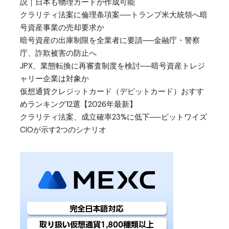
説｜日本も物理カードが作成可能
クラリティ法案に倫理条項案──トランプ米大統領へ暗
号資産事業の売却要求か
暗号資産の出庫制限を全業者に要請──金融庁・警察
庁、詐欺被害の防止へ
JPX、業態転換に再審査制度を検討──暗号資産トレジ
ャリー企業は対象か
仮想通貨クレジットカード（デビットカード）おすす
めランキング12選【2026年最新】
クラリティ法案、成立確率23%に低下──ビットワイズ
CIOが示す2つのシナリオ