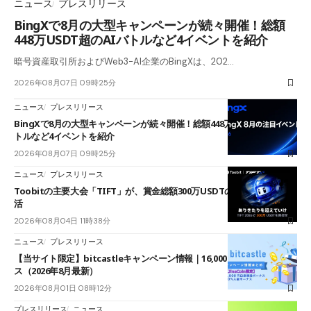
ニュース
プレスリリース
BingXで8月の大型キャンペーンが続々開催！総額
448万USDT超のAIバトルなど4イベントを紹介
暗号資産取引所およびWeb3-AI企業のBingXは、202…
2026年08月07日 09時25分
ニュース
プレスリリース
BingXで8月の大型キャンペーンが続々開催！総額448万USDT超のAIバ
トルなど4イベントを紹介
2026年08月07日 09時25分
ニュース
プレスリリース
Toobitの主要大会「TIFT」が、賞金総額300万USDTのレースとして復
活
2026年08月04日 11時38分
ニュース
プレスリリース
【当サイト限定】bitcastleキャンペーン情報｜16,000円口座開設ボーナ
ス（2026年8月最新）
2026年08月01日 08時12分
プレスリリース
ニュース