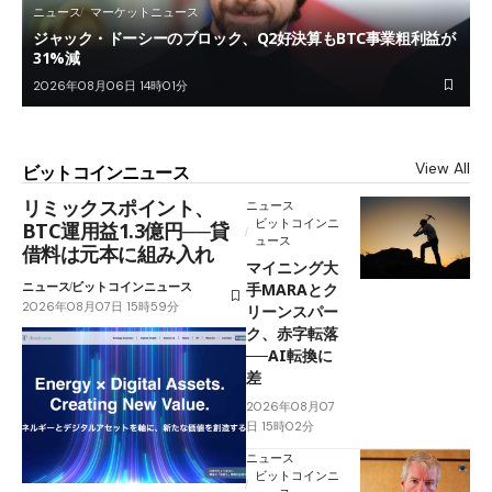
ニュース
マーケットニュース
ジャック・ドーシーのブロック、Q2好決算もBTC事業粗利益が
31%減
2026年08月06日 14時01分
View All
ビットコインニュース
リミックスポイント、
ニュース
ビットコインニ
BTC運用益1.3億円──貸
ュース
借料は元本に組み入れ
マイニング大
ニュース
ビットコインニュース
手MARAとク
2026年08月07日 15時59分
リーンスパー
ク、赤字転落
──AI転換に
差
2026年08月07
日 15時02分
ニュース
ビットコインニ