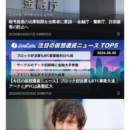
ニュース
マーケットニュース
暗号資産の出庫制限を全業者に要請──金融庁・警察庁、詐欺被
害の防止へ
2026年08月07日 09時55分
マーケットニュース
ニュース
【今日の仮想通貨ニュース】ブロック好決算もBTC事業失速｜
アークとJPYCは基盤拡大
2026年08月06日 20時07分