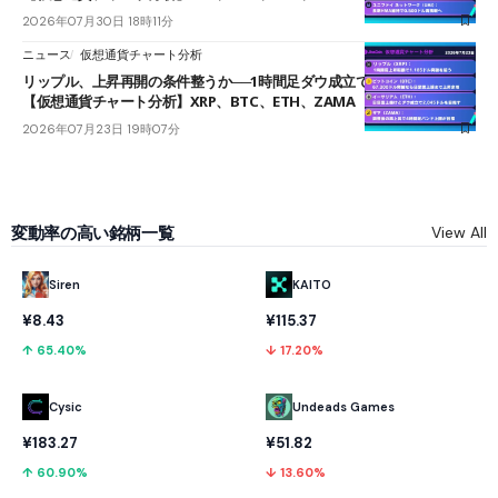
2026年07月30日 18時11分
ニュース
仮想通貨チャート分析
リップル、上昇再開の条件整うか──1時間足ダウ成立で1.185ドルを狙う
【仮想通貨チャート分析】XRP、BTC、ETH、ZAMA
2026年07月23日 19時07分
変動率の高い銘柄一覧
View All
KAITO
Siren
¥115.37
¥8.43
↓ 17.20%
↑ 65.40%
Cysic
Undeads Games
¥183.27
¥51.82
↑ 60.90%
↓ 13.60%