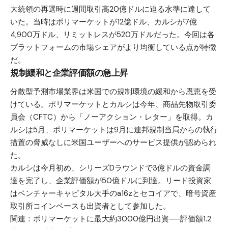
大統領の再選時に週間取引高20億ドルに迫る水準に達して
いた。当時はポリマーケットが12億ドル、カルシが7億
4,900万ドル、リミットレスが520万ドルだった。今回は各
プラットフォームの市場シェアがより均衡している点が特徴
だ。
規制緩和と企業評価額の急上昇
分散型予測市場業界は米国での規制環境の緩和から恩恵を受
けている。ポリマーケットとカルシは今年、商品先物取引委
員会（CFTC）から「ノーアクション・レター」を取得。カ
ルシは5月、ポリマーケットは9月に連邦規制当局からの執行
措置の脅威なしに米国ユーザーへのサービス提供が認められ
た。
カルシは今月初め、シリーズDラウンドで3億ドルの資金調
達を完了し、企業評価額が50億ドルに到達。リード投資家
はベンチャーキャピタル大手のa16zとセコイアで、暗号資産
取引所コインベースも出資者として参加した。
関連：
ポリマーケットに最大約3000億円出資──評価額1.2