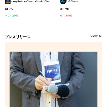
HarryPotterObamaSonic10Inu (ETH)
ZIGChain
¥1.75
¥6.28
↑ 24.20%
↓ 11.60%
View All
プレスリリース