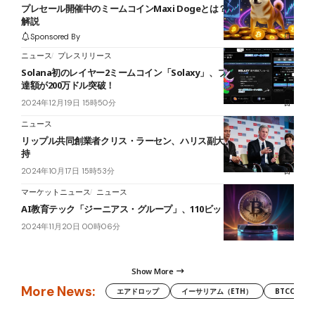
プレセール開催中のミームコインMaxi Dogeとは？特徴や可能性を
解説
Sponsored By
ニュース
プレスリリース
Solana初のレイヤー2ミームコイン「Solaxy」、プレセール資金調
達額が200万ドル突破！
2024年12月19日 15時50分
ニュース
リップル共同創業者クリス・ラーセン、ハリス副大統領を正式に支
持
2024年10月17日 15時53分
マーケットニュース
ニュース
AI教育テック「ジーニアス・グループ」、110ビットコインを購入
2024年11月20日 00時06分
Show More
More News:
エアドロップ
イーサリアム（ETH）
BTCC