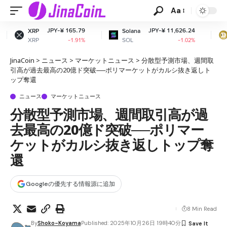
Aa
Y-¥ 165.79
JPY-¥ 11,626.24
JPY-¥
Solana
Dogecoin
SOL
DOGE
-1.91%
-1.02%
JinaCoin
>
ニュース
>
マーケットニュース
>
分散型予測市場、週間取
引高が過去最高の20億ド突破──ポリマーケットがカルシ抜き返しト
ップ奪還
ニュース
マーケットニュース
分散型予測市場、週間取引高が過
去最高の20億ド突破──ポリマー
ケットがカルシ抜き返しトップ奪
還
Googleの優先する情報源に追加
8 Min Read
By
Shoko-Koyama
Published: 2025年10月26日 19時40分