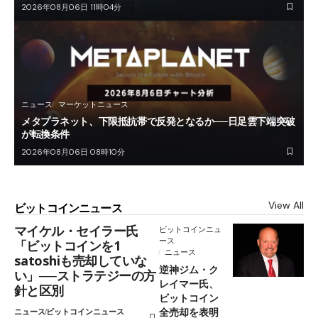
2026年08月06日 11時04分
ニュース
マーケットニュース
メタプラネット、下限抵抗帯で反発となるか──日足雲下端突破
が転換条件
2026年08月06日 08時10分
View All
ビットコインニュース
マイケル・セイラー氏
ビットコインニュ
ース
「ビットコインを1
ニュース
satoshiも売却していな
逆神ジム・ク
い」──ストラテジーの方
レイマー氏、
針と区別
ビットコイン
全売却を表明
ニュース
ビットコインニュース