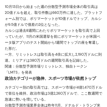
10月13日から始まった週の分散型予測市場全体の取引高は
20億ドルを超え、取引件数は660万件に達した。プラットフ
ォーム別では、ポリマーケットが10億ドルでトップ、カルシ
が9.5億ドルで僅差の2位となった。
カルシは過去8週間にわたりポリマーケットを取引高で上回
っていたが、11月の米国選挙を前にポリマーケットが米国ベ
ータ版アプリのテスト開始から1週間でトップの座を奪還し
た形だ。
一方、リミットレスは取引高を4倍に拡大し2,190万ドルに到
達。ミリアドは380万ドルの週間取引高を記録した。
関連：
分散型予測市場リミットレス、独自トークン
「LMTS」を発表
政治カテゴリーが急伸、スポーツ市場が依然トップ
カテゴリー別の取引高では、スポーツ市場が4億1,470万ドル
で首位を維持。政治市場は3億2,260万ドルで、ここ数週間で
急速に勢いを増している。
分散型予測市場業界全体は昨年11月、ドナルド・トランプ米