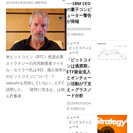
2026年08月04日 14時19分
──IBM CEO
の量子コンピ
ューター警告
が発端
2026年08月04
日 11時49分
ニュース
ビットコインニ
ュース
米ビットコイン（BTC）投資企業
「ビットコイ
ストラテジーの共同創業者マイケ
ンは過渡期」
ル・セイラー氏は4日、個人保有分
ETF資金流入
のビットコインについて「1
とオンチェー
satoshiも売却していない」とXで
ン活動が下支
え＝グラスノ
説明した。 「絶対に売るな」は個
ード分析
人貯蓄者…
2026年08月04
日 10時02分
ニュース
ビットコインニ
ュース