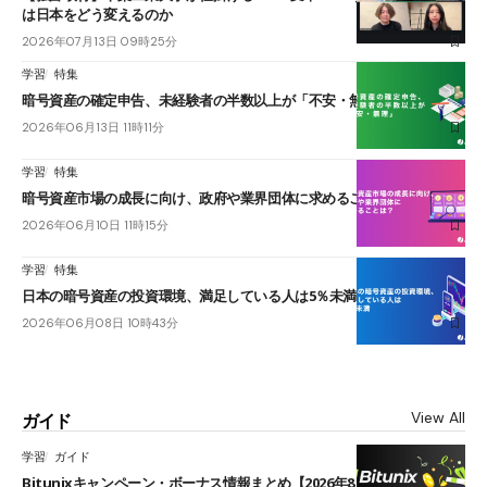
は日本をどう変えるのか
2026年07月13日 09時25分
学習
特集
暗号資産の確定申告、未経験者の半数以上が「不安・無理」
2026年06月13日 11時11分
学習
特集
暗号資産市場の成長に向け、政府や業界団体に求めることは？
2026年06月10日 11時15分
学習
特集
日本の暗号資産の投資環境、満足している人は5％未満
2026年06月08日 10時43分
View All
ガイド
学習
ガイド
Bitunixキャンペーン・ボーナス情報まとめ【2026年8月最新】