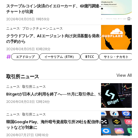
ステーブルコイン決済のイエローカード、63億円調達──ソニーやスタン
チャートが出資
2026年08月05日 11時59分
ニュース
ブロックチェーンニュース
クラウドフレア、AIエージェント向け決済基盤を発表──まずハンドル名
の予約から
2026年08月05日 10時28分
#
エアドロップ
イーサリアム（ETH）
BTCC
サトシ・ナカモト
View All
取引所ニュース
ニュース
取引所ニュース
Bitgetが日本人の利用を終了へ──11月に取引停止、12月末に強制決済
2026年08月03日 12時24分
ニュース
取引所ニュース
韓国Google Play、海外暗号資産取引所29社を配信停止──OKXやバイビ
ットなどが対象に
2026年07月27日 12時16分