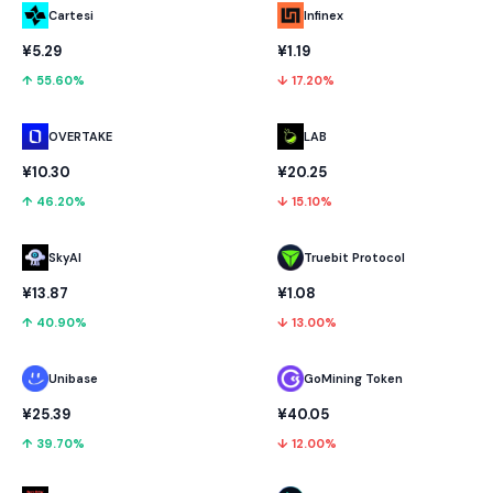
Cartesi
Infinex
¥5.29
¥1.19
↑ 55.60%
↓ 17.20%
OVERTAKE
LAB
¥10.30
¥20.25
↑ 46.20%
↓ 15.10%
SkyAI
Truebit Protocol
¥13.87
¥1.08
↑ 40.90%
↓ 13.00%
Unibase
GoMining Token
¥25.39
¥40.05
↑ 39.70%
↓ 12.00%