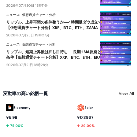
2026年07月30日 18時11分
ニュース
仮想通貨チャート分析
リップル、上昇再開の条件整うか──1時間足ダウ成立で1.185ドルを狙う
【仮想通貨チャート分析】XRP、BTC、ETH、ZAMA
2026年07月23日 19時07分
ニュース
仮想通貨チャート分析
リップル、短期上昇後は押し目待ち──長期HMA反発と雲上抜けが買い
条件【仮想通貨チャート分析】XRP、BTC、ETH、ERA
2026年07月21日 18時28分
変動率の高い銘柄一覧
View All
Biconomy
Solar
¥5.98
¥0.3967
↑ 75.00%
↓ 29.00%