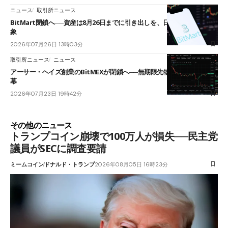
ニュース
取引所ニュース
BitMart閉鎖へ──資産は8月26日までに引き出しを、日本人利用者も対
象
2026年07月26日 13時03分
取引所ニュース
ニュース
アーサー・ヘイズ創業のBitMEXが閉鎖へ──無期限先物を生んだ11年に
幕
2026年07月23日 19時42分
その他のニュース
トランプコイン崩壊で100万人が損失──民主党
議員がSECに調査要請
ミームコイン
ドナルド・トランプ
2026年08月05日 16時23分