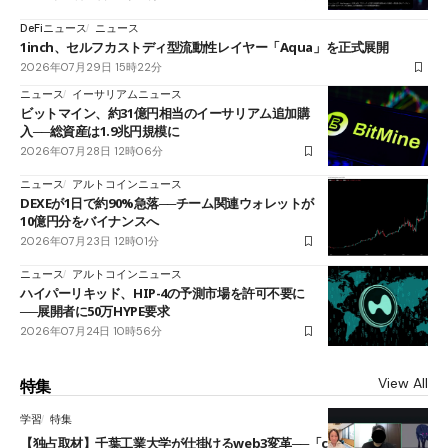
DeFiニュース
ニュース
1inch、セルフカストディ型流動性レイヤー「Aqua」を正式展開
2026年07月29日 15時22分
ニュース
イーサリアムニュース
ビットマイン、約31億円相当のイーサリアム追加購
入──総資産は1.9兆円規模に
2026年07月28日 12時06分
ニュース
アルトコインニュース
DEXEが1日で約90%急落──チーム関連ウォレットが
10億円分をバイナンスへ
2026年07月23日 12時01分
ニュース
アルトコインニュース
ハイパーリキッド、HIP-4の予測市場を許可不要に
──展開者に50万HYPE要求
2026年07月24日 10時56分
View All
特集
学習
特集
【独占取材】千葉工業大学が仕掛けるweb3変革──「cJPY」とAIの融合