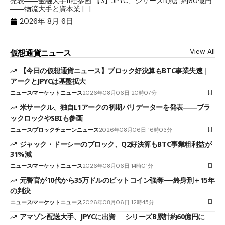
発表――金融大手11社参画 【3】JPYC、シリーズB累計約60億円
る
――物流大手と資本業 […]
ブ
2026年 8月 6日
View All
仮想通貨ニュース
【今日の仮想通貨ニュース】ブロック好決算もBTC事業失速｜
アークとJPYCは基盤拡大
ニュース
マーケットニュース
2026年08月06日 20時07分
米サークル、独自L1アークの初期バリデーターを発表――ブラ
ックロックやSBIも参画
ニュース
ブロックチェーンニュース
2026年08月06日 16時03分
ジャック・ドーシーのブロック、Q2好決算もBTC事業粗利益が
31%減
ニュース
マーケットニュース
2026年08月06日 14時01分
元警官が10代から35万ドルのビットコイン強奪──終身刑＋15年
の判決
ニュース
マーケットニュース
2026年08月06日 12時45分
アマゾン配送大手、JPYCに出資──シリーズB累計約60億円に