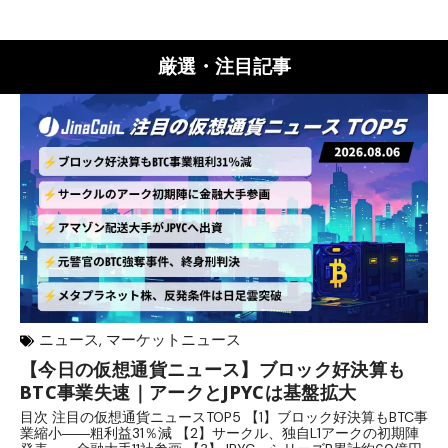
厳選・注目記事
ニュース
,
マーケットニュース
【今日の仮想通貨ニュース】ブロック好決算も
米
BTC事業失速｜アークとJPYCは基盤拡大
発
目次 注目の仮想通貨ニュースTOP5 【1】ブロック好決算もBTC事
目
業縮小――粗利益31％減 【2】サークル、独自L1アークの初期陣
や