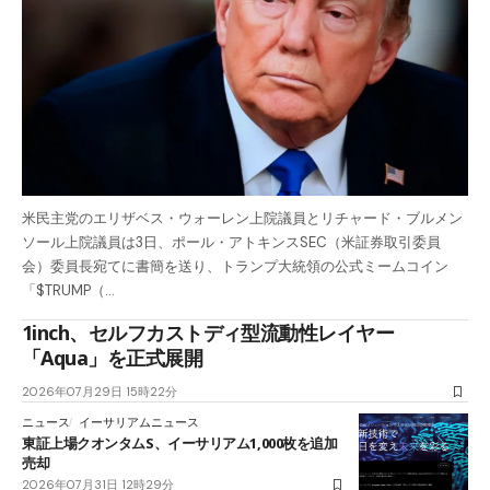
米民主党のエリザベス・ウォーレン上院議員とリチャード・ブルメン
ソール上院議員は3日、ポール・アトキンスSEC（米証券取引委員
会）委員長宛てに書簡を送り、トランプ大統領の公式ミームコイン
「$TRUMP（…
1inch、セルフカストディ型流動性レイヤー
「Aqua」を正式展開
2026年07月29日 15時22分
ニュース
イーサリアムニュース
東証上場クオンタムS、イーサリアム1,000枚を追加
売却
2026年07月31日 12時29分