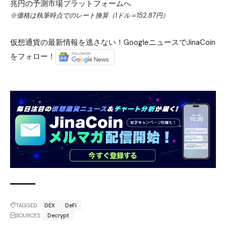
兆円の予測市場プラットフォームへ
※価格は執筆時点でのレート換算（1ドル＝152.87円）
仮想通貨の最新情報を逃さない！GoogleニュースでJinaCoin
をフォロー！
TAGGED:
DEX
DeFi
SOURCES:
Decrypt