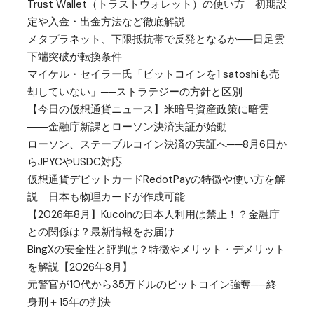
Trust Wallet（トラストウォレット）の使い方｜初期設
定や入金・出金方法など徹底解説
メタプラネット、下限抵抗帯で反発となるか──日足雲
下端突破が転換条件
マイケル・セイラー氏「ビットコインを1 satoshiも売
却していない」──ストラテジーの方針と区別
【今日の仮想通貨ニュース】米暗号資産政策に暗雲
――金融庁新課とローソン決済実証が始動
ローソン、ステーブルコイン決済の実証へ──8月6日か
らJPYCやUSDC対応
仮想通貨デビットカードRedotPayの特徴や使い方を解
説｜日本も物理カードが作成可能
【2026年8月】Kucoinの日本人利用は禁止！？金融庁
との関係は？最新情報をお届け
BingXの安全性と評判は？特徴やメリット・デメリット
を解説【2026年8月】
元警官が10代から35万ドルのビットコイン強奪──終
身刑＋15年の判決