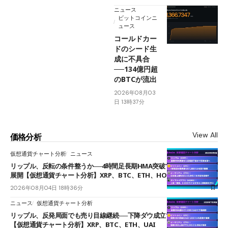
ニュース
ビットコインニ
ュース
コールドカー
ドのシード生
成に不具合
──134億円超
のBTCが流出
2026年08月03
日 13時37分
View All
価格分析
仮想通貨チャート分析
ニュース
リップル、反転の条件整うか──4時間足長期HMA突破で雲下端を目指す
展開【仮想通貨チャート分析】XRP、BTC、ETH、HOME
2026年08月04日 18時36分
ニュース
仮想通貨チャート分析
リップル、反発局面でも売り目線継続──下降ダウ成立で下値追う展開
【仮想通貨チャート分析】XRP、BTC、ETH、UAI