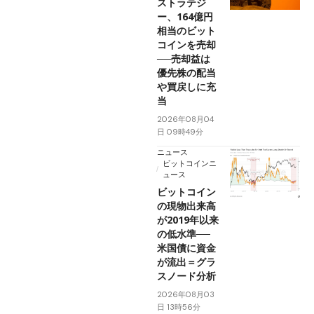
ストラテジ
ー、164億円
相当のビット
コインを売却
──売却益は
優先株の配当
や買戻しに充
当
2026年08月04
日 09時49分
ニュース
ビットコインニ
ュース
ビットコイン
の現物出来高
が2019年以来
の低水準──
米国債に資金
が流出＝グラ
スノード分析
2026年08月03
日 13時56分