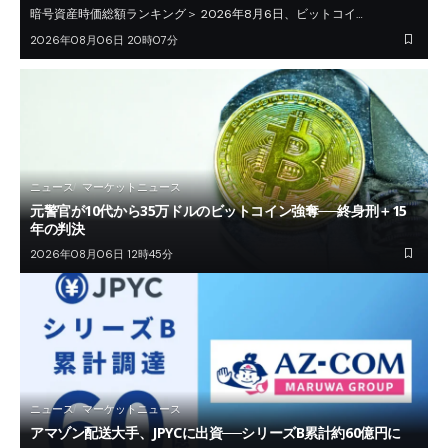
暗号資産時価総額ランキング＞ 2026年8月6日、ビットコイ…
2026年08月06日 20時07分
ニュース
マーケットニュース
元警官が10代から35万ドルのビットコイン強奪──終身刑＋15
年の判決
2026年08月06日 12時45分
ニュース
マーケットニュース
アマゾン配送大手、JPYCに出資──シリーズB累計約60億円に