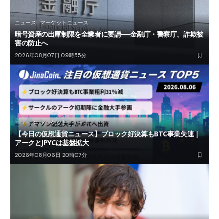
ニュース
マーケットニュース
暗号資産の出庫制限を全業者に要請──金融庁・警察庁、詐欺被
害の防止へ
2026年08月07日 09時55分
ニュース
マーケットニュース
【今日の仮想通貨ニュース】ブロック好決算もBTC事業失速｜
アークとJPYCは基盤拡大
2026年08月06日 20時07分