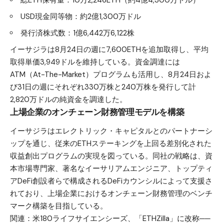
総ETH保有量：10万2,246ETH（約4億4,300万ドル）
USD現金同等物：約2億1,300万ドル
発行済株式数：1億6,442万6,122株
イーサジラは8月24日の週に7,600ETHを追加取得し、平均
取得単価3,949ドルを維持している。資金調達には
ATM（At-The-Market）プログラムも活用し、8月24日およ
び31日の週にそれぞれ330万株と240万株を発行して計
2,820万ドルの純資金を調達した。
上場企業のオンチェーン財務管理モデルを構築
イーサジラはエレクトリック・キャピタルとのパートナーシ
ップを通じ、従来のETHステーキングを上回る差別化された
収益創出プログラムの実現を図っている。同社の戦略は、資
本市場専門家、著名なイーサリアムエンジニア、トップティ
アDeFi創設者らで構成されるDeFiカウンシルによって支援さ
れており、上場企業におけるオンチェーン財務管理のベンチ
マーク構築を目指している。
関連：
米180ライフサイエンシーズ、「ETHZilla」に改称──