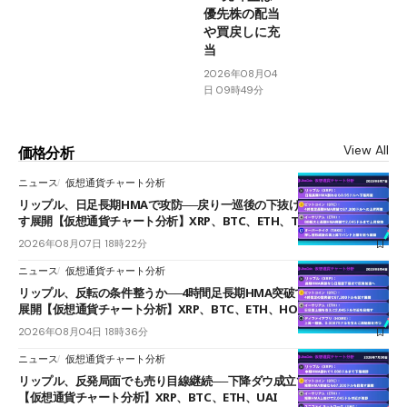
優先株の配当
や買戻しに充
当
2026年08月04
日 09時49分
View All
価格分析
ニュース
仮想通貨チャート分析
リップル、日足長期HMAで攻防──戻り一巡後の下抜けで0.95ドルを試
す展開【仮想通貨チャート分析】XRP、BTC、ETH、TAKE
2026年08月07日 18時22分
ニュース
仮想通貨チャート分析
リップル、反転の条件整うか──4時間足長期HMA突破で雲下端を目指す
展開【仮想通貨チャート分析】XRP、BTC、ETH、HOME
2026年08月04日 18時36分
ニュース
仮想通貨チャート分析
リップル、反発局面でも売り目線継続──下降ダウ成立で下値追う展開
【仮想通貨チャート分析】XRP、BTC、ETH、UAI