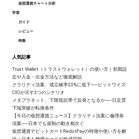
仮想通貨チャート分析
学習
ガイド
レビュー
特集
人気記事
Trust Wallet（トラストウォレット）の使い方｜初期設
定や入金・出金方法など徹底解説
クラリティ法案、成立確率23%に低下──ビットワイズ
CIOが示す2つのシナリオ
メタプラネット、下限抵抗帯で反発となるか──日足雲
下端突破が転換条件
【今日の仮想通貨ニュース】クラリティ法案に倫理条
項案──日本でも規制の動き相次ぐ
仮想通貨デビットカードRedotPayの特徴や使い方を解
説｜日本も物理カードが作成可能