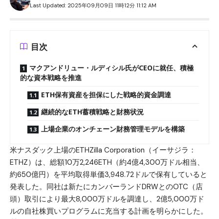
Last Updated: 2025年09月09日 11時12分 11:12 AM
目次
マクアンドリュー・ルディシル氏がCEOに就任、積極
的な資本戦略を推進
ETH保有資産を担保にした戦略的資金調達
継続的なETH蓄積戦略と財務状況
上場企業のオンチェーン財務管理モデルを構築
米ナスダック上場のETHZilla Corporation（イーサジラ：
ETHZ）は、総額10万2,246ETH（約4億4,300万ドル相当、
約650億円）を平均取得単価3,948.72ドルで保有していると
発表した。同社は新たにカンバーランドDRWとのOTC（店
頭）取引により最大8,000万ドルを調達し、2億5,000万ド
ルの自社株買いプログラムに充当する計画を明らかにした。