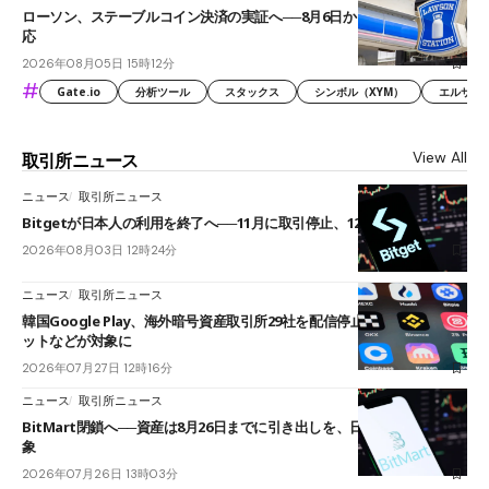
ローソン、ステーブルコイン決済の実証へ──8月6日からJPYCやUSDC対
応
2026年08月05日 15時12分
#
Gate.io
分析ツール
スタックス
シンボル（XYM）
エルサル
View All
取引所ニュース
ニュース
取引所ニュース
Bitgetが日本人の利用を終了へ──11月に取引停止、12月末に強制決済
2026年08月03日 12時24分
ニュース
取引所ニュース
韓国Google Play、海外暗号資産取引所29社を配信停止──OKXやバイビ
ットなどが対象に
2026年07月27日 12時16分
ニュース
取引所ニュース
BitMart閉鎖へ──資産は8月26日までに引き出しを、日本人利用者も対
象
2026年07月26日 13時03分