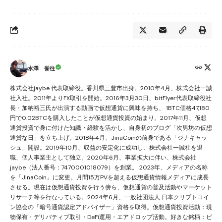
水澤 誉往
株式会社jaybe 代表取締役。香川県三豊市出身。2010年4月、株式会社一誠
社入社。2011年よりFX取引を開始。2016年3月30日、bitFlyer代表取締役社
長・加納裕三氏が出演する動画で仮想通貨に興味を持ち、 1BTC価格47,180
円で0.02BTCを購入したことが仮想通貨投資の始まり。2017年11月、仮想
通貨投資で身に付けた知識・経験を活かし、自身初のブログ「次男坊の仮想
通貨な日」を立ち上げ。2018年4月、JinaCoinの前身である「ジナキャッ
シュ」開設。2019年10月、収益の安定化に成功し、株式会社一誠社を退
職、個人事業主として独立。2020年6月、事業拡大に伴い、株式会社
jaybe（法人番号：7470001018079）を創業。 2023年、メディアの名称
を「JinaCoin」に変更。月間15万PVを超える仮想通貨情報メディアに成長
させる。現在は仮想通貨投資を行う傍ら、仮想通貨の普及活動やマーケット
リサーチ等を行なっている。2024年6月、一般社団法人 日本クリプトコイ
ン協会の「暗号通貨認定アドバイザー」資格を取得。仮想通貨投資活動：現
物保有・デリバティブ取引・DeFi運用・エアドロップ活動。好きな銘柄：ビ