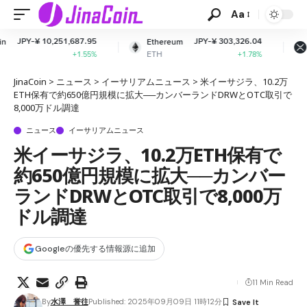
Aa
1,687.95
JPY-¥ 303,326.04
JPY-¥ 16
Ethereum
XRP
ETH
XRP
+1.55%
+1.78%
-
JinaCoin
>
ニュース
>
イーサリアムニュース
>
米イーサジラ、10.2万
ETH保有で約650億円規模に拡大──カンバーランドDRWとOTC取引で
8,000万ドル調達
ニュース
イーサリアムニュース
米イーサジラ、10.2万ETH保有で
約650億円規模に拡大──カンバー
ランドDRWとOTC取引で8,000万
ドル調達
Googleの優先する情報源に追加
11 Min Read
By
水澤 誉往
Published: 2025年09月09日 11時12分