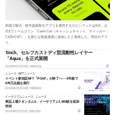
米国で株式・暗号資産取引アプリを運営するロビンフッドは6日、公
式Xでミームコイン「Cash Cat（キャッシュキャット、ティッカー：
CASHCAT）」を新たな取扱資産に追加したと発表した。同社のアプ
リ…
1inch、セルフカストディ型流動性レイヤー
「Aqua」を正式展開
2026年07月29日 15時22分
ニュース
NFTニュース
イベント参加証NFT「POAP」が終了へ──5年超で
670万点超を発行
2026年08月04日 13時46分
イーサリアムニュース
ニュース
東証上場クオンタムS、イーサリアム1,000枚を追加
売却
2026年07月31日 12時29分