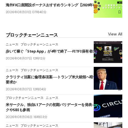
海外FX口座開設ボーナスおすすめランキング【2026年8月最新】
2026年08月01日 07時40分
View All
ブロックチェーンニュース
ニュース
ブロックチェーンニュース
歩いて稼ぐ「Step App」が4年で終了──FITFI保有者に対応呼びかけ
2026年08月07日 12時12分
ニュース
ブロックチェーンニュース
クラリティ法案に倫理条項案──トランプ米大統領へ暗号資産事業の売却
要求か
2026年08月07日 12時04分
ブロックチェーンニュース
ニュース
米サークル、独自L1アークの初期バリデーターを発表――ブラックロッ
クやSBIも参画
2026年08月06日 16時03分
ニュース
ブロックチェーンニュース