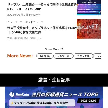
リップル、上昇開始──400円まで期待【仮想通貨チャート分析】
BTC、ETH、XYM、XRP
2025年03月17日 14時27分
ニュース
マーケットニュース
米大手投資会社、メタプラネット保有比率を11.45%に拡大──9月17
日に6420万株を大量取得
2025年09月25日 16時08分
Show More
More News:
Gate.io
分析ツール
スタックス
シンボル（
厳選・注目記事