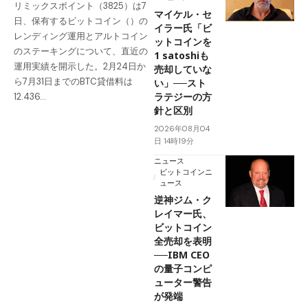
リミックスポイント（3825）は7
マイケル・セ
日、保有するビットコイン（）の
イラー氏「ビ
レンディング運用とアルトコイン
ットコインを
のステーキングについて、直近の
1 satoshiも
運用実績を開示した。2月24日か
売却していな
ら7月31日までのBTC貸借料は
い」──スト
ラテジーの方
12.436…
針と区別
2026年08月04
日 14時19分
ニュース
ビットコインニ
ュース
逆神ジム・ク
レイマー氏、
ビットコイン
全売却を表明
──IBM CEO
の量子コンピ
ューター警告
が発端