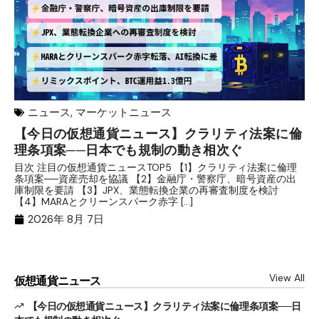
ニュース
,
マーケットニュース
【今日の仮想通貨ニュース】クラリティ法案に倫
リ
理条項案──日本でも規制の動き相次ぐ
下
分
目次 注目の仮想通貨ニュースTOP5 【1】クラリティ法案に倫理
条項案──資産売却を協議 【2】金融庁・警察庁、暗号資産の出
目
庫制限を要請 【3】JPX、業態転換企業の再審査制度を検討
ト
【4】MARAとクリーンスパーク赤字 […]
（
（X
2026年 8月 7日
View All
仮想通貨ニュース
【今日の仮想通貨ニュース】クラリティ法案に倫理条項案──日