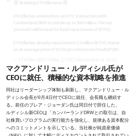
Breaking ETHZilla news
ETHZilla has entered into an OTC transaction with
Cumberland DRW to obtain up to $80 million. The net
proceeds will be used to fund repurchases of
$ETHZ
.
ETHZilla has already repurchased 2.2 million
$ETHZ
shares
at an average price of $2.50.
pic.twitter.com/Oadh0PzBti
— ETHZilla (@ETHZilla_ETHZ)
September 8, 2025
マクアンドリュー・ルディシル氏が
CEOに就任、積極的な資本戦略を推進
同社はリーダーシップ体制も刷新し、マクアンドリュー・ル
ディシル会長が9月4日付でCEOに就任、会長職も継続す
る。前任のブレア・ジョーダン氏は同日付で辞任した。
ルディシル新CEOは「カンバーランドDRWとの取引は、自
社株買いプログラムの実行能力を強化し、規律ある資本配分
へのコミットメントを示している。当社株が純資産価値
（NAV）に対して大幅にディスカウントされて取引されてい