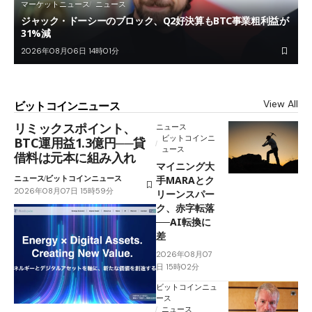
マーケットニュース
ニュース
ジャック・ドーシーのブロック、Q2好決算もBTC事業粗利益が
31%減
2026年08月06日 14時01分
View All
ビットコインニュース
リミックスポイント、
ニュース
ビットコインニ
BTC運用益1.3億円──貸
ュース
借料は元本に組み入れ
マイニング大
ニュース
ビットコインニュース
手MARAとク
2026年08月07日 15時59分
リーンスパー
ク、赤字転落
──AI転換に
差
2026年08月07
日 15時02分
ビットコインニュ
ース
ニュース