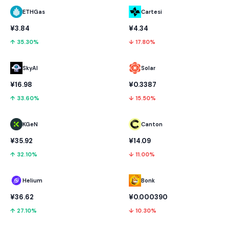
ETHGas
Cartesi
¥3.84
¥4.34
↑ 35.30%
↓ 17.80%
SkyAI
Solar
¥16.98
¥0.3387
↑ 33.60%
↓ 15.50%
KGeN
Canton
¥35.92
¥14.09
↑ 32.10%
↓ 11.00%
Helium
Bonk
¥36.62
¥0.000390
↑ 27.10%
↓ 10.30%