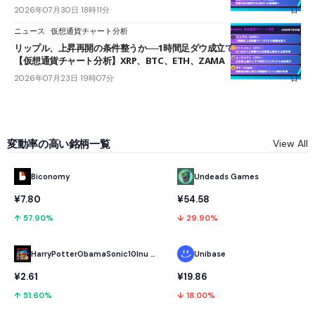
2026年07月30日 18時11分
ニュース
仮想通貨チャート分析
リップル、上昇再開の条件整うか──1時間足ダウ成立で1.185ドルを狙う
【仮想通貨チャート分析】XRP、BTC、ETH、ZAMA
2026年07月23日 19時07分
変動率の高い銘柄一覧
View All
Biconomy
Undeads Games
¥7.80
¥54.58
↑ 57.90%
↓ 29.90%
HarryPotterObamaSonic10Inu (ETH)
Unibase
¥2.61
¥19.86
↑ 51.60%
↓ 18.00%