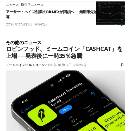
ニュース
取引所ニュース
アーサー・ヘイズ創業のBitMEXが閉鎖へ──無期限先物を生んだ11年に
幕
2026年07月23日 19時42分
その他のニュース
ロビンフッド、ミームコイン「CASHCAT」を
上場──発表後に一時35％急騰
ミームコイン
アルトコイン
2026年08月07日 12時20分