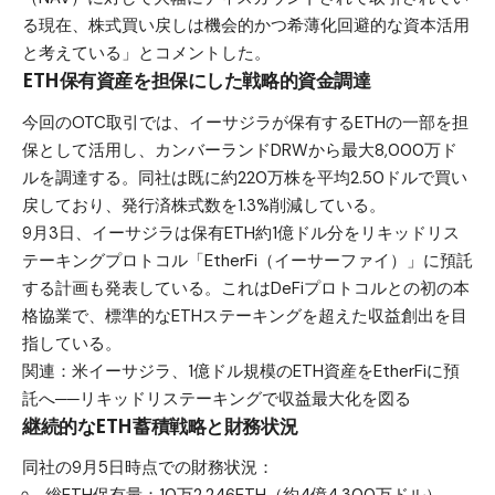
る現在、株式買い戻しは機会的かつ希薄化回避的な資本活用
と考えている」とコメントした。
ETH保有資産を担保にした戦略的資金調達
今回のOTC取引では、イーサジラが保有するETHの一部を担
保として活用し、カンバーランドDRWから最大8,000万ド
ルを調達する。同社は既に約220万株を平均2.50ドルで買い
戻しており、発行済株式数を1.3%削減している。
9月3日、イーサジラは保有ETH約1億ドル分をリキッドリス
テーキングプロトコル「
EtherFi（イーサーファイ）
」に預託
する計画も発表している。これはDeFiプロトコルとの初の本
格協業で、標準的なETHステーキングを超えた収益創出を目
指している。
関連：
米イーサジラ、1億ドル規模のETH資産をEtherFiに預
託へ──リキッドリステーキングで収益最大化を図る
継続的なETH蓄積戦略と財務状況
同社の9月5日時点での財務状況：