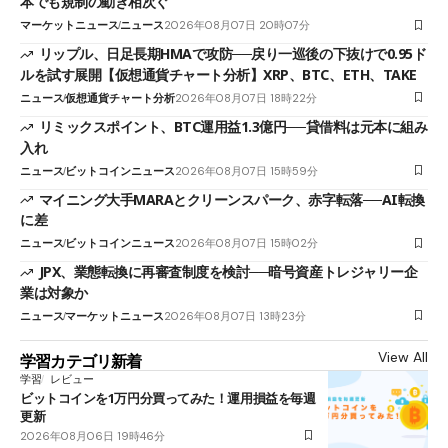
本でも規制の動き相次ぐ
マーケットニュース
ニュース
2026年08月07日 20時07分
リップル、日足長期HMAで攻防──戻り一巡後の下抜けで0.95ド
ルを試す展開【仮想通貨チャート分析】XRP、BTC、ETH、TAKE
ニュース
仮想通貨チャート分析
2026年08月07日 18時22分
リミックスポイント、BTC運用益1.3億円──貸借料は元本に組み
入れ
ニュース
ビットコインニュース
2026年08月07日 15時59分
マイニング大手MARAとクリーンスパーク、赤字転落──AI転換
に差
ニュース
ビットコインニュース
2026年08月07日 15時02分
JPX、業態転換に再審査制度を検討──暗号資産トレジャリー企
業は対象か
ニュース
マーケットニュース
2026年08月07日 13時23分
View All
学習カテゴリ新着
学習
レビュー
ビットコインを1万円分買ってみた！運用損益を毎週
更新
2026年08月06日 19時46分