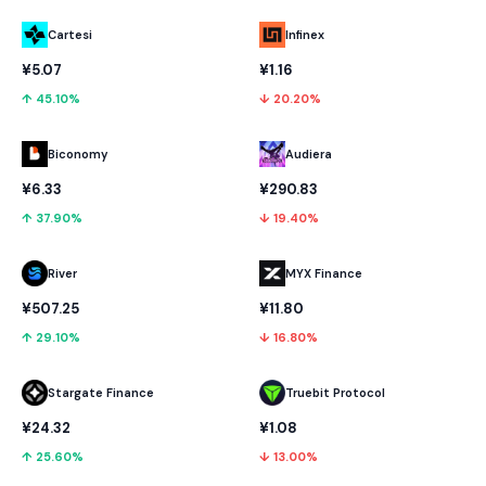
Cartesi
Infinex
¥5.07
¥1.16
↑ 45.10%
↓ 20.20%
Biconomy
Audiera
¥6.33
¥290.83
↑ 37.90%
↓ 19.40%
River
MYX Finance
¥507.25
¥11.80
↑ 29.10%
↓ 16.80%
Stargate Finance
Truebit Protocol
¥24.32
¥1.08
↑ 25.60%
↓ 13.00%