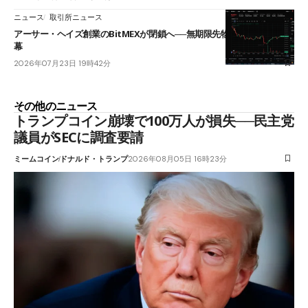
ニュース
取引所ニュース
アーサー・ヘイズ創業のBitMEXが閉鎖へ──無期限先物を生んだ11年に
幕
2026年07月23日 19時42分
その他のニュース
トランプコイン崩壊で100万人が損失──民主党
議員がSECに調査要請
ミームコイン
ドナルド・トランプ
2026年08月05日 16時23分