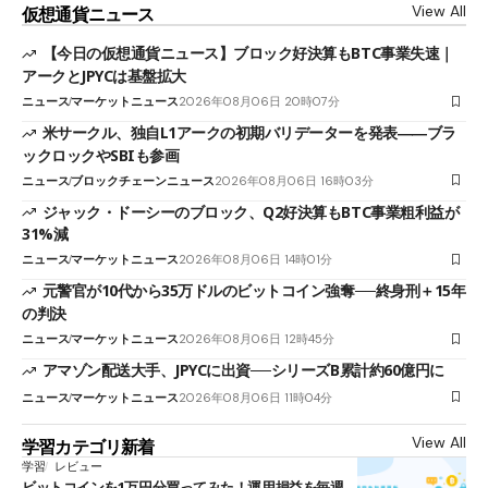
View All
仮想通貨ニュース
【今日の仮想通貨ニュース】ブロック好決算もBTC事業失速｜
アークとJPYCは基盤拡大
ニュース
マーケットニュース
2026年08月06日 20時07分
米サークル、独自L1アークの初期バリデーターを発表――ブラ
ックロックやSBIも参画
ニュース
ブロックチェーンニュース
2026年08月06日 16時03分
ジャック・ドーシーのブロック、Q2好決算もBTC事業粗利益が
31%減
ニュース
マーケットニュース
2026年08月06日 14時01分
元警官が10代から35万ドルのビットコイン強奪──終身刑＋15年
の判決
ニュース
マーケットニュース
2026年08月06日 12時45分
アマゾン配送大手、JPYCに出資──シリーズB累計約60億円に
ニュース
マーケットニュース
2026年08月06日 11時04分
View All
学習カテゴリ新着
学習
レビュー
ビットコインを1万円分買ってみた！運用損益を毎週