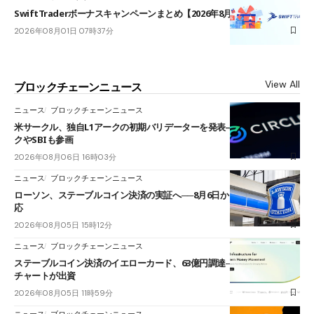
SwiftTraderボーナスキャンペーンまとめ【2026年8月最新】
2026年08月01日 07時37分
View All
ブロックチェーンニュース
ニュース
ブロックチェーンニュース
米サークル、独自L1アークの初期バリデーターを発表――ブラックロッ
クやSBIも参画
2026年08月06日 16時03分
ニュース
ブロックチェーンニュース
ローソン、ステーブルコイン決済の実証へ──8月6日からJPYCやUSDC対
応
2026年08月05日 15時12分
ニュース
ブロックチェーンニュース
ステーブルコイン決済のイエローカード、63億円調達──ソニーやスタン
チャートが出資
2026年08月05日 11時59分
ニュース
ブロックチェーンニュース