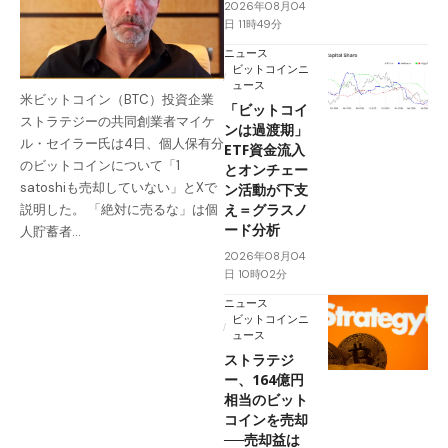
2026年08月04
日 11時49分
ニュース
ビットコインニ
ュース
米ビットコイン（BTC）投資企業
「ビットコイ
ストラテジーの共同創業者マイケ
ンは過渡期」
ル・セイラー氏は4日、個人保有分
ETF資金流入
のビットコインについて「1
とオンチェー
satoshiも売却していない」とXで
ン活動が下支
え＝グラスノ
説明した。 「絶対に売るな」は個
ード分析
人貯蓄者…
2026年08月04
日 10時02分
ニュース
ビットコインニ
ュース
ストラテジ
ー、164億円
相当のビット
コインを売却
──売却益は