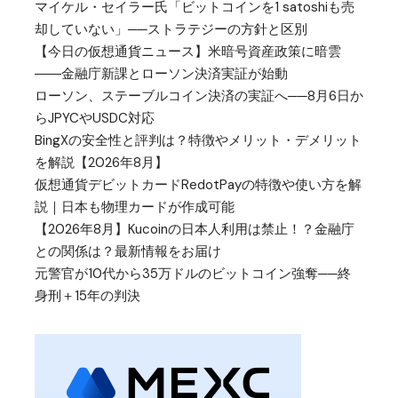
マイケル・セイラー氏「ビットコインを1 satoshiも売
却していない」──ストラテジーの方針と区別
【今日の仮想通貨ニュース】米暗号資産政策に暗雲
――金融庁新課とローソン決済実証が始動
ローソン、ステーブルコイン決済の実証へ──8月6日か
らJPYCやUSDC対応
BingXの安全性と評判は？特徴やメリット・デメリット
を解説【2026年8月】
仮想通貨デビットカードRedotPayの特徴や使い方を解
説｜日本も物理カードが作成可能
【2026年8月】Kucoinの日本人利用は禁止！？金融庁
との関係は？最新情報をお届け
元警官が10代から35万ドルのビットコイン強奪──終
身刑＋15年の判決