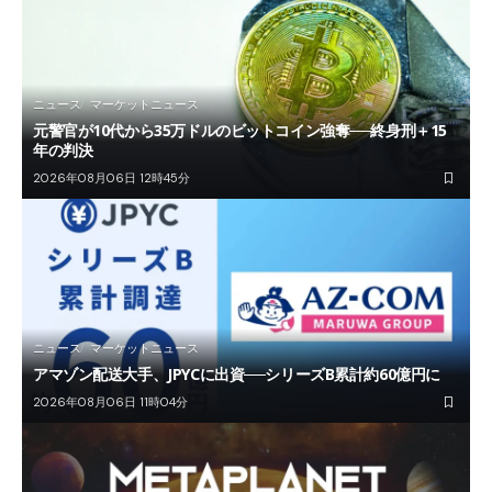
ニュース
マーケットニュース
元警官が10代から35万ドルのビットコイン強奪──終身刑＋15
年の判決
2026年08月06日 12時45分
ニュース
マーケットニュース
アマゾン配送大手、JPYCに出資──シリーズB累計約60億円に
2026年08月06日 11時04分