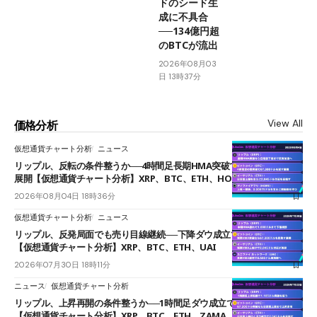
ドのシード生
成に不具合
──134億円超
のBTCが流出
2026年08月03
日 13時37分
View All
価格分析
仮想通貨チャート分析
ニュース
リップル、反転の条件整うか──4時間足長期HMA突破で雲下端を目指す
展開【仮想通貨チャート分析】XRP、BTC、ETH、HOME
2026年08月04日 18時36分
仮想通貨チャート分析
ニュース
リップル、反発局面でも売り目線継続──下降ダウ成立で下値追う展開
【仮想通貨チャート分析】XRP、BTC、ETH、UAI
2026年07月30日 18時11分
ニュース
仮想通貨チャート分析
リップル、上昇再開の条件整うか──1時間足ダウ成立で1.185ドルを狙う
【仮想通貨チャート分析】XRP、BTC、ETH、ZAMA