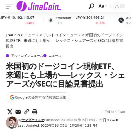
Aa
07
JPY-¥ 301,496.21
JPY-¥ 164.11
Ethereum
XRP
ETH
XRP
8%
-0.39%
-2.65%
JinaCoin
>
ニュース
>
アルトコインニュース
>
米国初のドージコイン
現物ETF、来週にも上場か──レックス・シェアーズがSECに目論見書
提出
アルトコインニュース
ニュース
米国初のドージコイン現物ETF、
来週にも上場か──レックス・シェ
アーズがSECに目論見書提出
Googleの優先する情報源に追加
11 Min Read
By
ヤマダケイスケ
Published: 2025年09月05日 12時29分
Last Updated: 2025年09月05日 12時29分 12:29 PM