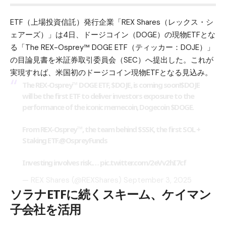
ETF（上場投資信託）発行企業「REX Shares（レックス・シ
ェアーズ）」は4日、
ドージコイン（DOGE）
の現物ETFとな
る「The REX-Osprey™ DOGE ETF（ティッカー：DOJE）」
の目論見書を米証券取引委員会（SEC）へ提出した。これが
実現すれば、米国初のドージコイン現物ETFとなる見込み。
The REX-Osprey™ DOGE ETF,
$DOJE
, is coming soon!
$DOJE
will be the first ETF to deliver investors exposure to the
performance of the iconic memecoin, Dogecoin
$DOGE
.
From REX-Osprey™, the team behind
$SSK
, the first SOL +
Staking ETF.
@OspreyFunds
Investing involves risk.…
pic.twitter.com/2eVv2hI7cf
— REX Shares (@REXShares)
September 3, 2025
ソラナETFに続くスキーム、ケイマン
子会社を活用