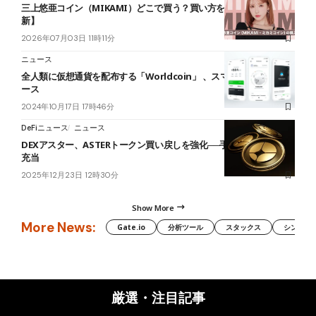
三上悠亜コイン（MIKAMI）どこで買う？買い方を解説【2026年最
新】
2026年07月03日 11時11分
ニュース
全人類に仮想通貨を配布する「Worldcoin」 、スマホアプリをリリ
ース
2024年10月17日 17時46分
DeFiニュース
ニュース
DEXアスター、ASTERトークン買い戻しを強化──手数料最大80％を
充当
2025年12月23日 12時30分
Show More
More News:
Gate.io
分析ツール
スタックス
シンボル（
厳選・注目記事