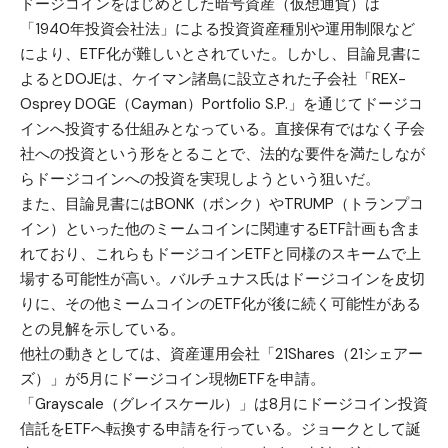
ドージコインをはじめとした暗号資産（仮想通貨）は
「1940年投資会社法」による投資資産種別や運用制限など
により、ETF化が難しいとされていた。しかし、目論見書に
よるとDOJEは、ケイマン諸島に設立された子会社「REX-
Osprey DOGE（Cayman）Portfolio S.P.」を通じてドージコ
インへ投資する仕組みとなっている。直接保有ではなく子会
社への投資という形をとることで、法的な要件を満たしなが
らドージコインへの投資を実現しようという狙いだ。
また、目論見書にはBONK（ボンク）や
TRUMP（トランプコ
イン）
といった他のミームコインに関連するETF計画も含ま
れており、これらもドージコインETFと同様のスキームで上
場する可能性が高い。バルチュナス氏はドージコインを皮切
りに、その他ミームコインのETF化が後に続く可能性がある
との見解を示している。
他社の動きとしては、資産運用会社「21Shares（21シェアー
ズ）」が5月にドージコイン現物ETFを申請。
「Grayscale（グレイスケール）」は8月にドージコイン投資
信託をETFへ転換する申請を行っている。ジョークとして誕