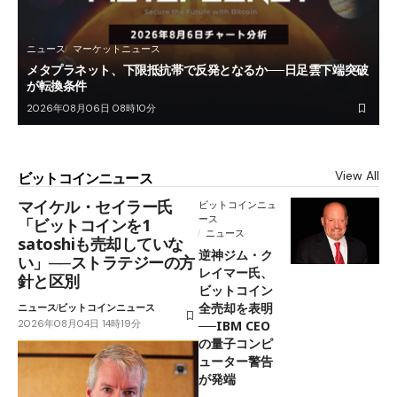
ニュース
マーケットニュース
メタプラネット、下限抵抗帯で反発となるか──日足雲下端突破
が転換条件
2026年08月06日 08時10分
View All
ビットコインニュース
マイケル・セイラー氏
ビットコインニュ
ース
「ビットコインを1
ニュース
satoshiも売却していな
逆神ジム・ク
い」──ストラテジーの方
レイマー氏、
針と区別
ビットコイン
全売却を表明
ニュース
ビットコインニュース
2026年08月04日 14時19分
──IBM CEO
の量子コンピ
ューター警告
が発端