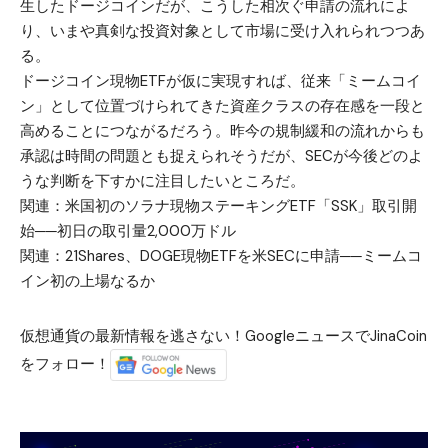
生したドージコインだが、こうした相次ぐ申請の流れによ
り、いまや真剣な投資対象として市場に受け入れられつつあ
る。
ドージコイン現物ETFが仮に実現すれば、従来「ミームコイ
ン」として位置づけられてきた資産クラスの存在感を一段と
高めることにつながるだろう。昨今の規制緩和の流れからも
承認は時間の問題とも捉えられそうだが、SECが今後どのよ
うな判断を下すかに注目したいところだ。
関連：
米国初のソラナ現物ステーキングETF「SSK」取引開
始──初日の取引量2,000万ドル
関連：
21Shares、DOGE現物ETFを米SECに申請──ミームコ
イン初の上場なるか
仮想通貨の最新情報を逃さない！GoogleニュースでJinaCoin
をフォロー！