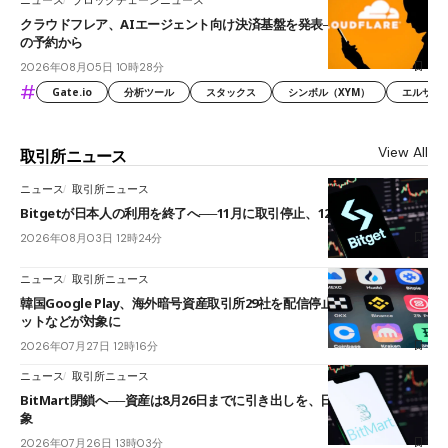
クラウドフレア、AIエージェント向け決済基盤を発表──まずハンドル名
の予約から
2026年08月05日 10時28分
#
Gate.io
分析ツール
スタックス
シンボル（XYM）
エルサル
View All
取引所ニュース
ニュース
取引所ニュース
Bitgetが日本人の利用を終了へ──11月に取引停止、12月末に強制決済
2026年08月03日 12時24分
ニュース
取引所ニュース
韓国Google Play、海外暗号資産取引所29社を配信停止──OKXやバイビ
ットなどが対象に
2026年07月27日 12時16分
ニュース
取引所ニュース
BitMart閉鎖へ──資産は8月26日までに引き出しを、日本人利用者も対
象
2026年07月26日 13時03分