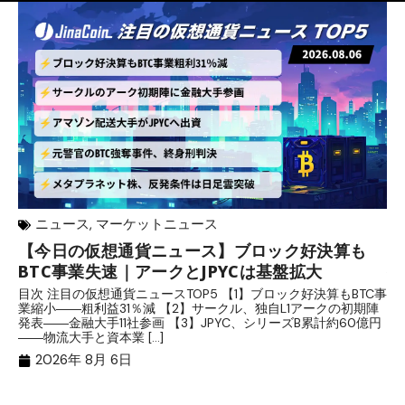
ニュース
,
マーケットニュース
【今日の仮想通貨ニュース】ブロック好決算も
米
BTC事業失速｜アークとJPYCは基盤拡大
発
目次 注目の仮想通貨ニュースTOP5 【1】ブロック好決算もBTC事
目
業縮小――粗利益31％減 【2】サークル、独自L1アークの初期陣
や
発表――金融大手11社参画 【3】JPYC、シリーズB累計約60億円
る
――物流大手と資本業 […]
ブ
2026年 8月 6日