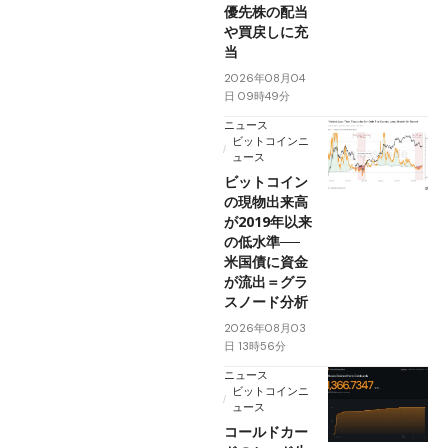
優先株の配当
や買戻しに充
当
2026年08月04
日 09時49分
ニュース
ビットコインニ
ュース
ビットコイン
の現物出来高
が2019年以来
の低水準──
米国債に資金
が流出＝グラ
スノード分析
2026年08月03
日 13時56分
ニュース
ビットコインニ
ュース
コールドカー