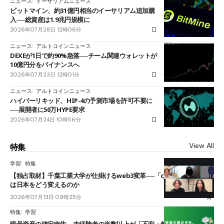
ニュース
イーサリアムニュース
ビットマイン、約31億円相当のイーサリアム追加購
入──総資産は1.9兆円規模に
2026年07月28日 12時06分
ニュース
アルトコインニュース
DEXEが1日で約90%急落──チーム関連ウォレットが
10億円分をバイナンスへ
2026年07月23日 12時01分
ニュース
アルトコインニュース
ハイパーリキッド、HIP-4の予測市場を許可不要に
──展開者に50万HYPE要求
2026年07月24日 10時56分
View All
特集
学習
特集
【独占取材】千葉工業大学が仕掛けるweb3変革──「cJPY」とAIの融合
は日本をどう変えるのか
2026年07月13日 09時25分
特集
学習