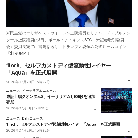
米民主党のエリザベス・ウォーレン上院議員とリチャード・ブルメン
ソール上院議員は3日、ポール・アトキンスSEC（米証券取引委員
会）委員長宛てに書簡を送り、トランプ大統領の公式ミームコイン
「$TRUMP（…
1inch、セルフカストディ型流動性レイヤー
「Aqua」を正式展開
2026年07月29日 15時22分
ニュース
イーサリアムニュース
東証上場クオンタムS、イーサリアム1,000枚を追加
売却
2026年07月31日 12時29分
ニュース
DeFiニュース
1inch、セルフカストディ型流動性レイヤー「Aqua」を正式展開
2026年07月29日 15時22分