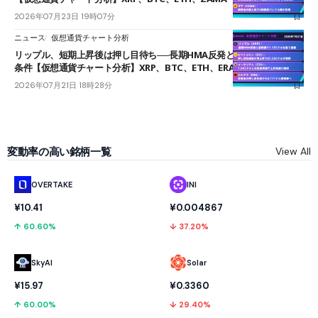
2026年07月23日 19時07分
ニュース
仮想通貨チャート分析
リップル、短期上昇後は押し目待ち──長期HMA反発と雲上抜けが買い
条件【仮想通貨チャート分析】XRP、BTC、ETH、ERA
2026年07月21日 18時28分
変動率の高い銘柄一覧
View All
OVERTAKE
INI
¥10.41
¥0.004867
↑ 60.60%
↓ 37.20%
SkyAI
Solar
¥15.97
¥0.3360
↑ 60.00%
↓ 29.40%