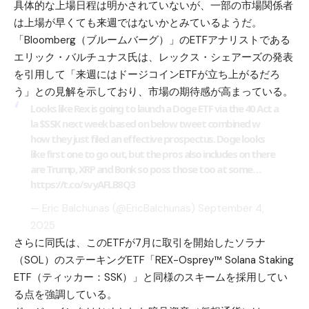
具体的な上場日程は明かされていないが、一部の市場関係者
は上場が早くても来週ではないかとみているようだ。
「Bloomberg（ブルームバーグ）」のETFアナリストである
エリック・バルチュナス氏は、レックス・シェアーズの発表
を引用して「来週にはドージコインETFが立ち上がるだろ
う」との見解を示しており、市場の期待感が高まっている。
Looks like Rex is going to launch a Doge ETF via the 40 Act a
la
$SSK
next week based on below tweet combined w
how they just filed an effective prospectus. Doge looks
like first one to go out, but the pros also includes on there
are Trump, XRP and Bonk so poss those too at some…
https://t.co/svyAFLB8Q3
— Eric Balchunas (@EricBalchunas)
September 4,
2025
さらに同氏は、このETFが7月に取引を開始した
ソラナ
（SOL）
のステーキングETF「REX-Osprey™ Solana Staking
ETF（ティッカー：SSK）」と同様のスキームを採用してい
る点を強調している。