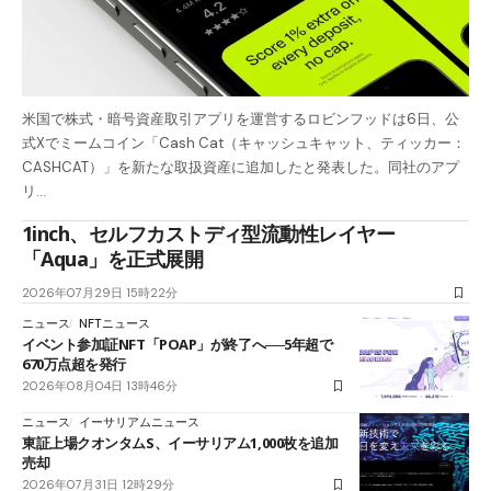
米国で株式・暗号資産取引アプリを運営するロビンフッドは6日、公
式Xでミームコイン「Cash Cat（キャッシュキャット、ティッカー：
CASHCAT）」を新たな取扱資産に追加したと発表した。同社のアプ
リ…
1inch、セルフカストディ型流動性レイヤー
「Aqua」を正式展開
2026年07月29日 15時22分
ニュース
NFTニュース
イベント参加証NFT「POAP」が終了へ──5年超で
670万点超を発行
2026年08月04日 13時46分
ニュース
イーサリアムニュース
東証上場クオンタムS、イーサリアム1,000枚を追加
売却
2026年07月31日 12時29分