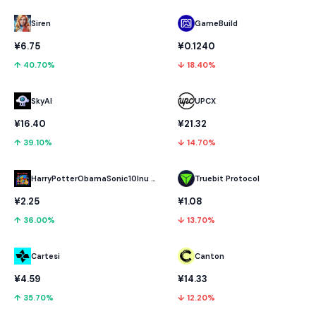
GameBuild
Siren
¥0.1240
¥6.75
↓ 18.40%
↑ 40.70%
SkyAI
UPCX
¥16.40
¥21.32
↑ 39.10%
↓ 14.70%
HarryPotterObamaSonic10Inu (ETH)
Truebit Protocol
¥2.25
¥1.08
↑ 36.00%
↓ 13.70%
Cartesi
Canton
¥4.59
¥14.33
↑ 35.70%
↓ 12.20%