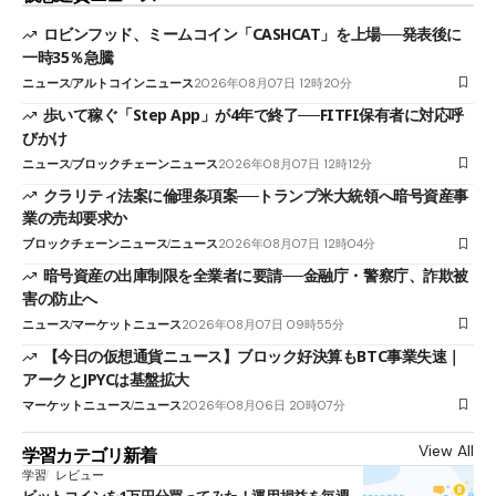
ロビンフッド、ミームコイン「CASHCAT」を上場──発表後に
一時35％急騰
ニュース
アルトコインニュース
2026年08月07日 12時20分
歩いて稼ぐ「Step App」が4年で終了──FITFI保有者に対応呼
びかけ
ニュース
ブロックチェーンニュース
2026年08月07日 12時12分
クラリティ法案に倫理条項案──トランプ米大統領へ暗号資産事
業の売却要求か
ブロックチェーンニュース
ニュース
2026年08月07日 12時04分
暗号資産の出庫制限を全業者に要請──金融庁・警察庁、詐欺被
害の防止へ
ニュース
マーケットニュース
2026年08月07日 09時55分
【今日の仮想通貨ニュース】ブロック好決算もBTC事業失速｜
アークとJPYCは基盤拡大
マーケットニュース
ニュース
2026年08月06日 20時07分
View All
学習カテゴリ新着
学習
レビュー
ビットコインを1万円分買ってみた！運用損益を毎週