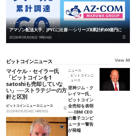
ニュース
マーケットニュース
アマゾン配送大手、JPYCに出資──シリーズB累計約60億円に
2026年08月06日 11時04分
View All
ビットコインニュース
マイケル・セイラー氏
ニュース
ビットコインニ
「ビットコインを1
ュース
satoshiも売却していな
逆神ジム・ク
い」──ストラテジーの方
レイマー氏、
針と区別
ビットコイン
全売却を表明
ビットコインニュース
ニュース
2026年08月04日 14時19分
──IBM CEO
の量子コンピ
ューター警告
が発端