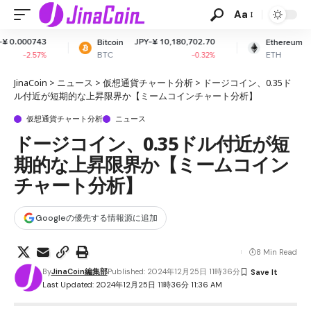
Aa
JPY-¥ 10,180,702.70
JPY-¥ 300,636.15
Bitcoin
Ethereum
BTC
ETH
-0.32%
+0.04%
JinaCoin
>
ニュース
>
仮想通貨チャート分析
>
ドージコイン、0.35ド
ル付近が短期的な上昇限界か【ミームコインチャート分析】
仮想通貨チャート分析
ニュース
ドージコイン、0.35ドル付近が短
期的な上昇限界か【ミームコイン
チャート分析】
Googleの優先する情報源に追加
8 Min Read
By
JinaCoin編集部
Published: 2024年12月25日 11時36分
Last Updated: 2024年12月25日 11時36分 11:36 AM