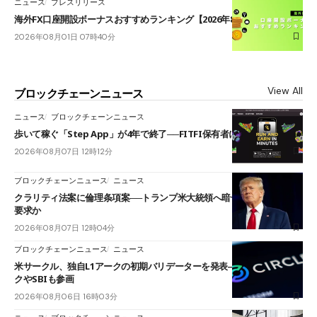
ニュース
プレスリリース
海外FX口座開設ボーナスおすすめランキング【2026年8月最新】
2026年08月01日 07時40分
View All
ブロックチェーンニュース
ニュース
ブロックチェーンニュース
歩いて稼ぐ「Step App」が4年で終了──FITFI保有者に対応呼びかけ
2026年08月07日 12時12分
ブロックチェーンニュース
ニュース
クラリティ法案に倫理条項案──トランプ米大統領へ暗号資産事業の売却
要求か
2026年08月07日 12時04分
ブロックチェーンニュース
ニュース
米サークル、独自L1アークの初期バリデーターを発表――ブラックロッ
クやSBIも参画
2026年08月06日 16時03分