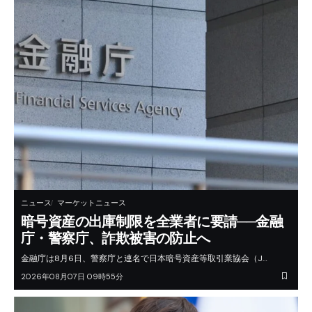
ニュース
マーケットニュース
暗号資産の出庫制限を全業者に要請──金融
庁・警察庁、詐欺被害の防止へ
金融庁は8月6日、警察庁と連名で日本暗号資産等取引業協会（J…
2026年08月07日 09時55分