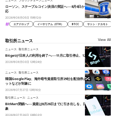
ニュース
ブロックチェーンニュース
ローソン、ステーブルコイン決済の実証へ──8月6日からJPYCやUSDC対
応
2026年08月05日 15時12分
#
エアドロップ
イーサリアム（ETH）
BTCC
サトシ・ナカモト
View All
取引所ニュース
ニュース
取引所ニュース
Bitgetが日本人の利用を終了へ──11月に取引停止、12月末に強制決済
2026年08月03日 12時24分
ニュース
取引所ニュース
韓国Google Play、海外暗号資産取引所29社を配信停止──OKXやバイビ
ットなどが対象に
2026年07月27日 12時16分
取引所ニュース
ニュース
BitMart閉鎖へ──資産は8月26日までに引き出しを、日本人利用者も対
象
2026年07月26日 13時03分