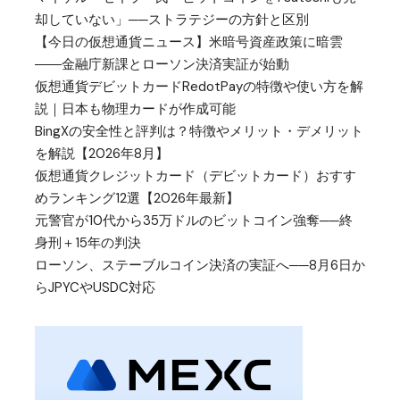
却していない」──ストラテジーの方針と区別
【今日の仮想通貨ニュース】米暗号資産政策に暗雲
――金融庁新課とローソン決済実証が始動
仮想通貨デビットカードRedotPayの特徴や使い方を解
説｜日本も物理カードが作成可能
BingXの安全性と評判は？特徴やメリット・デメリット
を解説【2026年8月】
仮想通貨クレジットカード（デビットカード）おすす
めランキング12選【2026年最新】
元警官が10代から35万ドルのビットコイン強奪──終
身刑＋15年の判決
ローソン、ステーブルコイン決済の実証へ──8月6日か
らJPYCやUSDC対応