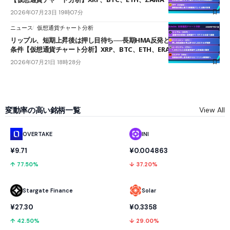
2026年07月23日 19時07分
ニュース
仮想通貨チャート分析
リップル、短期上昇後は押し目待ち──長期HMA反発と雲上抜けが買い
条件【仮想通貨チャート分析】XRP、BTC、ETH、ERA
2026年07月21日 18時28分
変動率の高い銘柄一覧
View All
OVERTAKE
INI
¥9.71
¥0.004863
↑ 77.50%
↓ 37.20%
Stargate Finance
Solar
¥27.30
¥0.3358
↑ 42.50%
↓ 29.00%