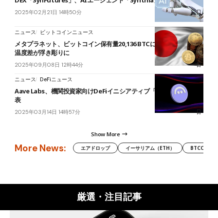
DEX「SynFutures」、AIエージェント「Synthia」を発表
2025年02月21日 14時50分
ニュース
ビットコインニュース
メタプラネット、ビットコイン保有量20,136 BTCに拡大──市場との
温度差が浮き彫りに
2025年09月08日 12時44分
ニュース
DeFiニュース
Aave Labs、機関投資家向けDeFiイニシアティブ「Horizon」を発
表
2025年03月14日 14時57分
Show More
More News:
エアドロップ
イーサリアム（ETH）
BTCC
厳選・注目記事