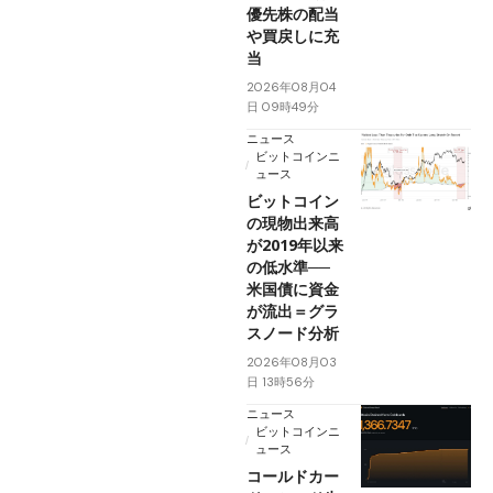
優先株の配当
や買戻しに充
当
2026年08月04
日 09時49分
ニュース
ビットコインニ
ュース
ビットコイン
の現物出来高
が2019年以来
の低水準──
米国債に資金
が流出＝グラ
スノード分析
2026年08月03
日 13時56分
ニュース
ビットコインニ
ュース
コールドカー