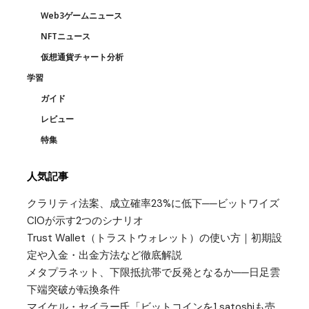
Web3ゲームニュース
NFTニュース
仮想通貨チャート分析
学習
ガイド
レビュー
特集
人気記事
クラリティ法案、成立確率23%に低下──ビットワイズ
CIOが示す2つのシナリオ
Trust Wallet（トラストウォレット）の使い方｜初期設
定や入金・出金方法など徹底解説
メタプラネット、下限抵抗帯で反発となるか──日足雲
下端突破が転換条件
マイケル・セイラー氏「ビットコインを1 satoshiも売