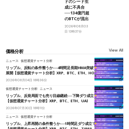
ドのシード生
成に不具合
──134億円超
のBTCが流出
2026年08月03
日 13時37分
View All
価格分析
ニュース
仮想通貨チャート分析
リップル、反転の条件整うか──4時間足長期HMA突破で雲下端を目指す
展開【仮想通貨チャート分析】XRP、BTC、ETH、HOME
2026年08月04日 18時36分
仮想通貨チャート分析
ニュース
リップル、反発局面でも売り目線継続──下降ダウ成立で下値追う展開
【仮想通貨チャート分析】XRP、BTC、ETH、UAI
2026年07月30日 18時11分
ニュース
仮想通貨チャート分析
リップル、上昇再開の条件整うか──1時間足ダウ成立で1.185ドルを狙う
【仮想通貨チャート分析】XRP、BTC、ETH、ZAMA