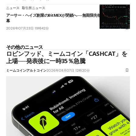
ニュース
取引所ニュース
アーサー・ヘイズ創業のBitMEXが閉鎖へ──無期限先物を生んだ11年に
幕
2026年07月23日 19時42分
その他のニュース
ロビンフッド、ミームコイン「CASHCAT」を
上場──発表後に一時35％急騰
ミームコイン
アルトコイン
2026年08月07日 12時20分