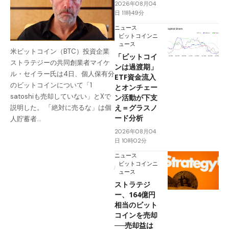
2026年08月04
日 11時49分
ニュース
ビットコインニ
ュース
米ビットコイン（BTC）投資企業
「ビットコイ
ストラテジーの共同創業者マイケ
ンは過渡期」
ル・セイラー氏は4日、個人保有分
ETF資金流入
のビットコインについて「1
とオンチェー
satoshiも売却していない」とXで
ン活動が下支
え＝グラスノ
説明した。 「絶対に売るな」は個
ード分析
人貯蓄者…
2026年08月04
日 10時02分
ニュース
ビットコインニ
ュース
ストラテジ
ー、164億円
相当のビット
コインを売却
──売却益は