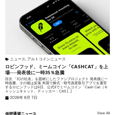
ニュース
,
アルトコインニュース
ロビンフッド、ミームコイン「CASHCAT」を上
歩
場──発表後に一時35％急騰
保
目次 「幻の社名」を題材にしたファンプロジェクト 発表後に一
目
時急騰、その後は反落 米国で株式・暗号資産取引アプリを運営
中
するロビンフッドは6日、公式Xでミームコイン「Cash Cat（キ
「
ャッシュキャット、ティッカー：CAS […]
間
2026年 8月 7日
View All
仮想通貨ニュース