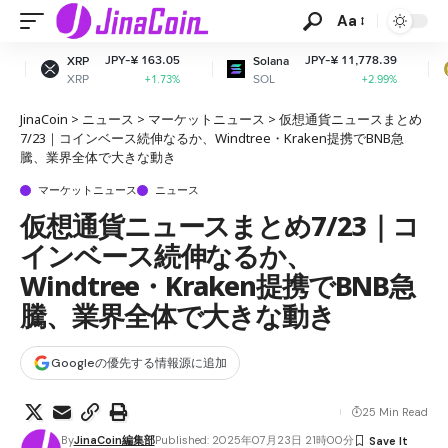
Aa
JPY-¥ 163.05
JPY-¥ 11,778.39
JP
Solana
Dogecoin
SOL
DOGE
+1.73%
+2.99%
JinaCoin
>
ニュース
>
マーケットニュース
>
仮想通貨ニュースまとめ
7/23｜コインベース続伸なるか、Windtree・Kraken提携でBNB急
騰、業界全体で大きな動き
マーケットニュース
ニュース
仮想通貨ニュースまとめ7/23｜コ
インベース続伸なるか、
Windtree・Kraken提携でBNB急
騰、業界全体で大きな動き
Googleの優先する情報源に追加
25 Min Read
By
JinaCoin編集部
Published: 2025年07月23日 21時00分