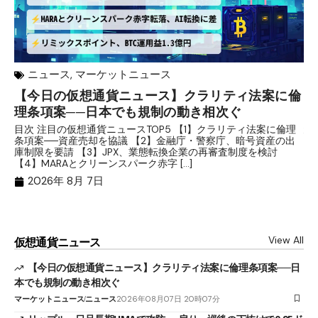
ニュース
,
マーケットニュース
【今日の仮想通貨ニュース】クラリティ法案に倫
リ
理条項案──日本でも規制の動き相次ぐ
下
分
目次 注目の仮想通貨ニュースTOP5 【1】クラリティ法案に倫理
条項案──資産売却を協議 【2】金融庁・警察庁、暗号資産の出
目
庫制限を要請 【3】JPX、業態転換企業の再審査制度を検討
ト
【4】MARAとクリーンスパーク赤字 […]
（
（X
2026年 8月 7日
View All
仮想通貨ニュース
【今日の仮想通貨ニュース】クラリティ法案に倫理条項案──日
本でも規制の動き相次ぐ
マーケットニュース
ニュース
2026年08月07日 20時07分