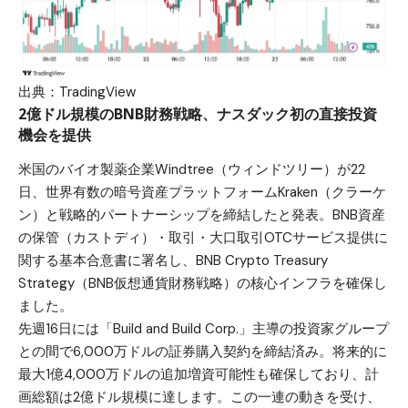
出典：TradingView
2億ドル規模のBNB財務戦略、ナスダック初の直接投資
機会を提供
米国のバイオ製薬企業Windtree（ウィンドツリー）が22
日、世界有数の暗号資産プラットフォームKraken（クラーケ
ン）と戦略的パートナーシップを締結したと発表。BNB資産
の保管（カストディ）・取引・大口取引OTCサービス提供に
関する基本合意書に署名し、BNB Crypto Treasury
Strategy（BNB仮想通貨財務戦略）の核心インフラを確保し
ました。
先週16日には「Build and Build Corp.」主導の投資家グループ
との間で6,000万ドルの証券購入契約を締結済み。将来的に
最大1億4,000万ドルの追加増資可能性も確保しており、計
画総額は2億ドル規模に達します。この一連の動きを受け、