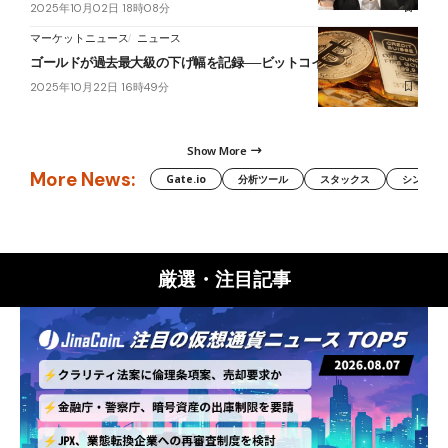
2025年10月02日 18時08分
マーケットニュース
ニュース
ゴールドが過去最大級の下げ幅を記録──ビットコイン上昇の予兆か
2025年10月22日 16時49分
Show More
More News:
Gate.io
分析ツール
スタックス
シンボル（
厳選・注目記事