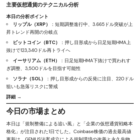
主要仮想通貨のテクニカル分析
本日の分析ポイント
リップル（XRP）
：短期調整進行中、3.665ドル突破が上
昇トレンド再開の分岐点
ビットコイン（BTC）
：押し目形成から日足短期HMA上
抜けで123,340ドル再トライへ
イーサリアム（ETH）
：日足短期HMA下抜けで買われす
ぎ調整、3,500ドルを目指す可能性
ソラナ（SOL）
：押し目形成からの反発に注目、220ドル
狙いも急落リスクに警戒
詳細 →
今日の市場まとめ
本日は「規制整備による追い風」と「企業の仮想通貨戦略本
格化」が注目された1日でした。Coinbase株価の過去最高値
更新は、GENIUS法案成立による規制環境の改善と永久先物