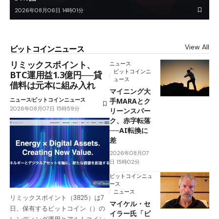
2026年08月06日 14時01分
View All
ビットコインニュース
リミックスポイント、
ニュース
ビットコインニ
BTC運用益1.3億円──貸
ュース
借料は元本に組み入れ
マイニング大
ニュース
ビットコインニュース
手MARAとク
2026年08月07日 15時59分
リーンスパー
ク、赤字転落
──AI転換に
差
2026年08月07
日 15時02分
ビットコインニュ
ース
ニュース
リミックスポイント（3825）は7
マイケル・セ
日、保有するビットコイン（）の
イラー氏「ビ