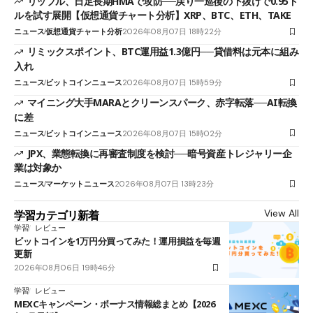
リップル、日足長期HMAで攻防──戻り一巡後の下抜けで0.95ド
ルを試す展開【仮想通貨チャート分析】XRP、BTC、ETH、TAKE
ニュース
仮想通貨チャート分析
2026年08月07日 18時22分
リミックスポイント、BTC運用益1.3億円──貸借料は元本に組み
入れ
ニュース
ビットコインニュース
2026年08月07日 15時59分
マイニング大手MARAとクリーンスパーク、赤字転落──AI転換
に差
ニュース
ビットコインニュース
2026年08月07日 15時02分
JPX、業態転換に再審査制度を検討──暗号資産トレジャリー企
業は対象か
ニュース
マーケットニュース
2026年08月07日 13時23分
View All
学習カテゴリ新着
学習
レビュー
ビットコインを1万円分買ってみた！運用損益を毎週
更新
2026年08月06日 19時46分
学習
レビュー
MEXCキャンペーン・ボーナス情報総まとめ【2026