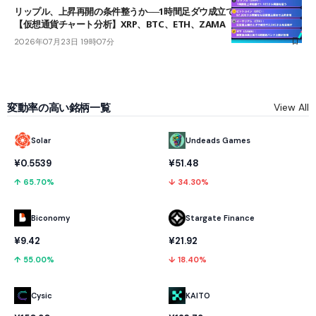
リップル、上昇再開の条件整うか──1時間足ダウ成立で1.185ドルを狙う
【仮想通貨チャート分析】XRP、BTC、ETH、ZAMA
2026年07月23日 19時07分
変動率の高い銘柄一覧
View All
Solar
Undeads Games
¥0.5539
¥51.48
↑ 65.70%
↓ 34.30%
Biconomy
Stargate Finance
¥9.42
¥21.92
↑ 55.00%
↓ 18.40%
Cysic
KAITO