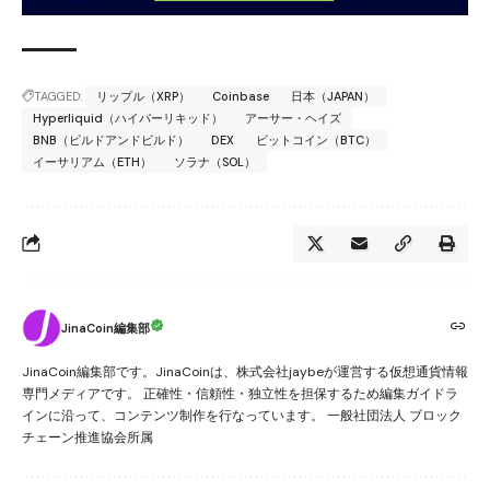
TAGGED:
リップル（XRP）
Coinbase
日本（JAPAN）
Hyperliquid（ハイパーリキッド）
アーサー・ヘイズ
BNB（ビルドアンドビルド）
DEX
ビットコイン（BTC）
イーサリアム（ETH）
ソラナ（SOL）
JinaCoin編集部
JinaCoin編集部です。JinaCoinは、株式会社jaybeが運営する仮想通貨情報
専門メディアです。 正確性・信頼性・独立性を担保するため編集ガイドラ
インに沿って、コンテンツ制作を行なっています。 一般社団法人 ブロック
チェーン推進協会所属