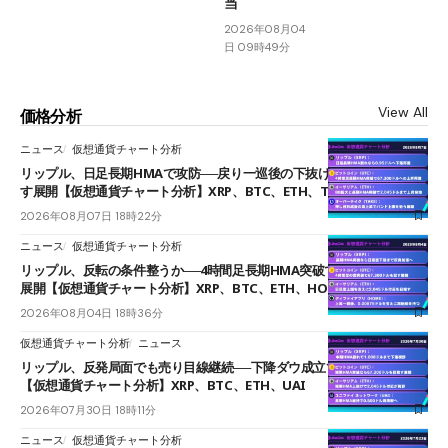
当
2026年08月04
日 09時49分
View All
価格分析
ニュース
仮想通貨チャート分析
リップル、日足長期HMAで攻防──戻り一巡後の下抜けで0.95ドルを試
す展開【仮想通貨チャート分析】XRP、BTC、ETH、TAKE
2026年08月07日 18時22分
ニュース
仮想通貨チャート分析
リップル、反転の条件整うか──4時間足長期HMA突破で雲下端を目指す
展開【仮想通貨チャート分析】XRP、BTC、ETH、HOME
2026年08月04日 18時36分
仮想通貨チャート分析
ニュース
リップル、反発局面でも売り目線継続──下降ダウ成立で下値追う展開
【仮想通貨チャート分析】XRP、BTC、ETH、UAI
2026年07月30日 18時11分
ニュース
仮想通貨チャート分析