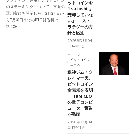
レンディング運用とアルトコイン
ットコインを
のステーキングについて、直近の
1 satoshiも
運用実績を開示した。2月24日か
売却していな
ら7月31日までのBTC貸借料は
い」──スト
ラテジーの方
12.436…
針と区別
2026年08月04
日 14時19分
ニュース
ビットコインニ
ュース
逆神ジム・ク
レイマー氏、
ビットコイン
全売却を表明
──IBM CEO
の量子コンピ
ューター警告
が発端
2026年08月04
日 11時49分