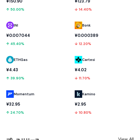
¥150.90
¥123.79
↑ 50.00%
↓ 14.40%
INI
Bonk
¥0.007044
¥0.000389
↑ 45.40%
↓ 12.20%
ETHGas
Cartesi
¥4.43
¥4.02
↑ 39.90%
↓ 11.70%
Momentum
Kamino
¥32.95
¥2.95
↑ 24.70%
↓ 10.80%
View All