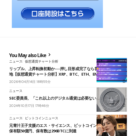
You May also Like
ニュース
仮想通貨チャート分析
リップル、上昇転換初動か──押し目形成完了なら雲下端まで上値余
地【仮想通貨チャート分析】XRP、BTC、ETH、ENJ
2026年04月14日 18時55分
ニュース
SEC委員長、「これ以上のデジタル通貨は必要ない」
2024年10月17日 17時46分
ニュース
ビットコインニュース
元青汁王子支援のエス・サイエンス、ビットコイン追加購入──累計
保有額50億円、保有数は296BTCに到達