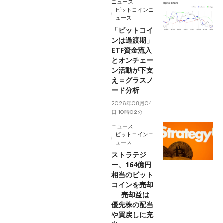
ニュース
ビットコインニ
ュース
「ビットコイ
ンは過渡期」
ETF資金流入
とオンチェー
ン活動が下支
え＝グラスノ
ード分析
2026年08月04
日 10時02分
ニュース
ビットコインニ
ュース
ストラテジ
ー、164億円
相当のビット
コインを売却
──売却益は
優先株の配当
や買戻しに充