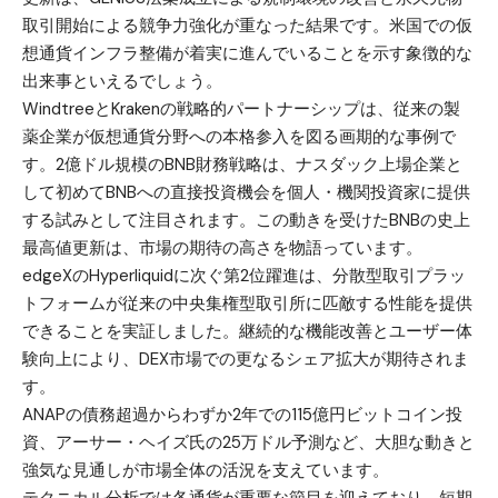
取引開始による競争力強化が重なった結果です。米国での仮
想通貨インフラ整備が着実に進んでいることを示す象徴的な
出来事といえるでしょう。
WindtreeとKrakenの戦略的パートナーシップは、従来の製
薬企業が仮想通貨分野への本格参入を図る画期的な事例で
す。2億ドル規模のBNB財務戦略は、ナスダック上場企業と
して初めてBNBへの直接投資機会を個人・機関投資家に提供
する試みとして注目されます。この動きを受けたBNBの史上
最高値更新は、市場の期待の高さを物語っています。
edgeXのHyperliquidに次ぐ第2位躍進は、分散型取引プラッ
トフォームが従来の中央集権型取引所に匹敵する性能を提供
できることを実証しました。継続的な機能改善とユーザー体
験向上により、DEX市場での更なるシェア拡大が期待されま
す。
ANAPの債務超過からわずか2年での115億円ビットコイン投
資、アーサー・ヘイズ氏の25万ドル予測など、大胆な動きと
強気な見通しが市場全体の活況を支えています。
テクニカル分析では各通貨が重要な節目を迎えており、短期