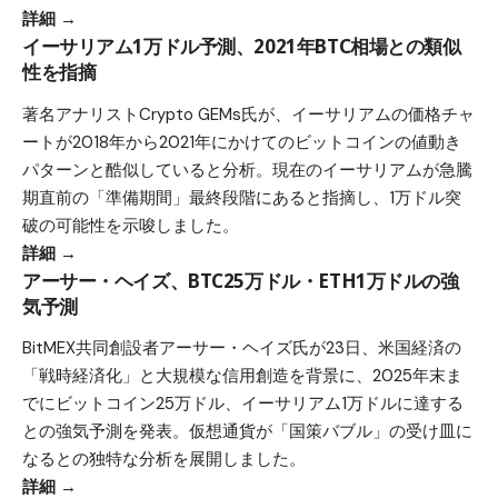
詳細 →
イーサリアム1万ドル予測、2021年BTC相場との類似
性を指摘
著名アナリストCrypto GEMs氏が、イーサリアムの価格チャ
ートが2018年から2021年にかけてのビットコインの値動き
パターンと酷似していると分析。現在のイーサリアムが急騰
期直前の「準備期間」最終段階にあると指摘し、1万ドル突
破の可能性を示唆しました。
詳細 →
アーサー・ヘイズ、BTC25万ドル・ETH1万ドルの強
気予測
BitMEX共同創設者アーサー・ヘイズ氏が23日、米国経済の
「戦時経済化」と大規模な信用創造を背景に、2025年末ま
でにビットコイン25万ドル、イーサリアム1万ドルに達する
との強気予測を発表。仮想通貨が「国策バブル」の受け皿に
なるとの独特な分析を展開しました。
詳細 →