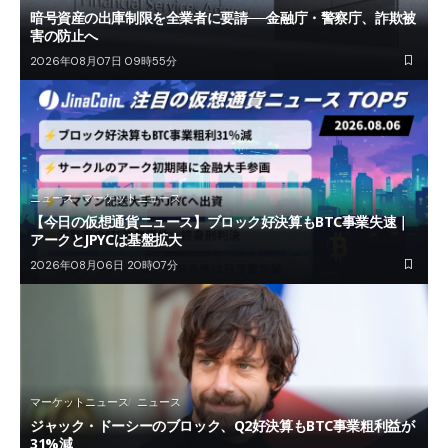
暗号資産の出庫制限を全業者に要請──金融庁・警察庁、詐欺被
害の防止へ
2026年08月07日 09時55分
ニュース
マーケットニュース
【今日の仮想通貨ニュース】ブロック好決算もBTC事業失速｜
アークとJPYCは基盤拡大
2026年08月06日 20時07分
マーケットニュース
ニュース
ジャック・ドーシーのブロック、Q2好決算もBTC事業粗利益が
31%減