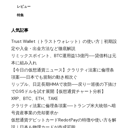
レビュー
特集
人気記事
Trust Wallet（トラストウォレット）の使い方｜初期設
定や入金・出金方法など徹底解説
リミックスポイント、BTC運用益1.3億円──貸借料は元
本に組み入れ
【今日の仮想通貨ニュース】クラリティ法案に倫理条
項案──日本でも規制の動き相次ぐ
リップル、日足長期HMAで攻防──戻り一巡後の下抜け
で0.95ドルを試す展開【仮想通貨チャート分析】
XRP、BTC、ETH、TAKE
クラリティ法案に倫理条項案──トランプ米大統領へ暗
号資産事業の売却要求か
仮想通貨デビットカードRedotPayの特徴や使い方を解
説｜日本も物理カードが作成可能