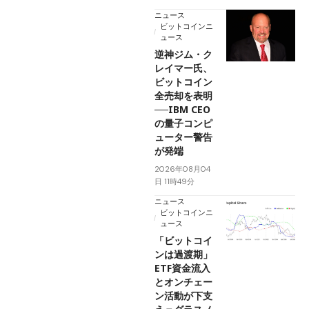
ニュース
ビットコインニ
ュース
逆神ジム・ク
レイマー氏、
ビットコイン
全売却を表明
──IBM CEO
の量子コンピ
ューター警告
が発端
2026年08月04
日 11時49分
ニュース
ビットコインニ
ュース
「ビットコイ
ンは過渡期」
ETF資金流入
とオンチェー
ン活動が下支