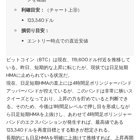
利確目安：
（チャート上Ⓑ）
123,340ドル
損切り目安：
エントリー時点での直近安値
ビットコイン（BTC）
は現在、119,600ドル付近を推移して
いる。昨日、短期的な上昇に転じたが、現状では日足短期
HMAに止められている状況だ。
現在、日足短期HMAの直上には4時間足ボリンジャーバンド
アッパーバンドが控えているが、このバンドは非常に狭いス
クイーズとなっており、上昇の力を貯めていると判断でき
る。そのため、今後は1時間足レベルで押し目を形成しなが
ら日足短期HMAを上抜けし、あわせて4時間足ボリンジャー
バンドのエクスパンションが発生すれば、最高値である
123,340ドルを再度目標とする動きが想定される。
長期的にも日足HMAを明確に上抜けて推移すれば、上昇再開