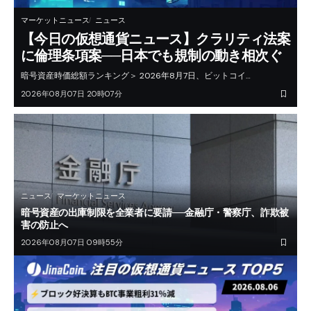
マーケットニュース
ニュース
【今日の仮想通貨ニュース】クラリティ法案
に倫理条項案──日本でも規制の動き相次ぐ
暗号資産時価総額ランキング＞ 2026年8月7日、ビットコイ…
2026年08月07日 20時07分
ニュース
マーケットニュース
暗号資産の出庫制限を全業者に要請──金融庁・警察庁、詐欺被
害の防止へ
2026年08月07日 09時55分