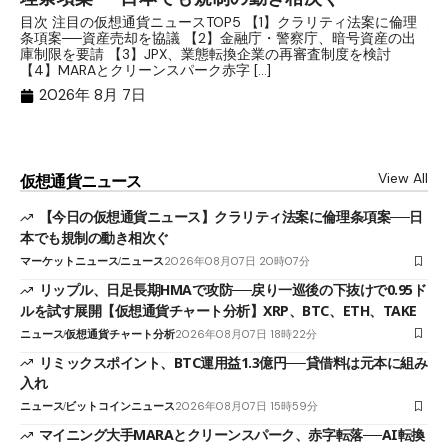
分
目次 注目の仮想通貨ニュースTOP5 【1】クラリティ法案に倫理
条項案──資産売却を協議 【2】金融庁・警察庁、暗号資産の出
目
庫制限を要請 【3】JPX、業態転換企業の再審査制度を検討
ト
【4】MARAとクリーンスパーク赤字 […]
（
（X
2026年 8月 7日
View All
仮想通貨ニュース
【今日の仮想通貨ニュース】クラリティ法案に倫理条項案──日
本でも規制の動き相次ぐ
マーケットニュース
ニュース
2026年08月07日 20時07分
リップル、日足長期HMAで攻防──戻り一巡後の下抜けで0.95ド
ルを試す展開【仮想通貨チャート分析】XRP、BTC、ETH、TAKE
ニュース
仮想通貨チャート分析
2026年08月07日 18時22分
リミックスポイント、BTC運用益1.3億円──貸借料は元本に組み
入れ
ニュース
ビットコインニュース
2026年08月07日 15時59分
マイニング大手MARAとクリーンスパーク、赤字転落──AI転換