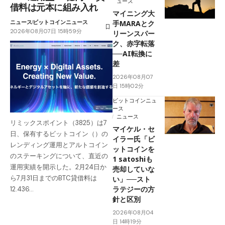
ュース
借料は元本に組み入れ
マイニング大
ニュース
ビットコインニュース
手MARAとク
2026年08月07日 15時59分
リーンスパー
ク、赤字転落
──AI転換に
差
2026年08月07
日 15時02分
ビットコインニュ
ース
ニュース
リミックスポイント（3825）は7
マイケル・セ
日、保有するビットコイン（）の
イラー氏「ビ
レンディング運用とアルトコイン
ットコインを
のステーキングについて、直近の
1 satoshiも
運用実績を開示した。2月24日か
売却していな
ら7月31日までのBTC貸借料は
い」──スト
ラテジーの方
12.436…
針と区別
2026年08月04
日 14時19分