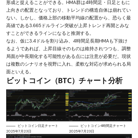
形成と捉えることができる。HMA群は4時間足・日足ともに
上向きの配置となっており、トレンドの構造自体は崩れてい
ない。しかし、価格上部の移動平均線の配置から、恐らく最
高値である3.665ドルライン突破が上昇トレンド再開とみな
すことができるラインになると推測する。
なお、仮に3.4ドルを割り込み、4時間足長期HMAも下抜け
るようであれば、上昇目線そのものは維持されつつも、調整
局面が中長期化する可能性がある点には注意が必要だ。現状
は複数のシナリオを視野に入れ、柔軟な対応が求められる局
面といえる。
ビットコイン（BTC）チャート分析
ビットコイン日足チャート
ビットコイン4時間足チャート
2025年7月23日
2025年7月23日