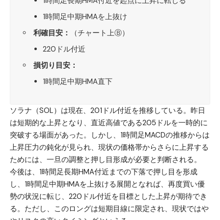
1時間足長期HMA付近を起点に上昇に転じる
1時間足中期HMAを上抜け
利確目安：
（チャート上Ⓑ）
220ドル付近
損切り目安：
1時間足中期HMA直下
ソラナ（SOL）
は現在、201ドル付近を推移している。昨日
は短期的な上昇となり、直近高値である205ドルを一時的に
突破する場面があった。しかし、1時間足MACDの推移からは
上昇圧力の鈍化が見られ、現状の価格帯からさらに上昇する
ためには、一旦の調整と押し目形成が必要と判断される。
今後は、1時間足長期HMA付近までの下落で押し目を形成
し、1時間足中期HMAを上抜ける展開となれば、再度買い優
勢の状況に転じ、220ドル付近を目標とした上昇が期待でき
る。ただし、このロングは短期目線に限定され、現状ではや