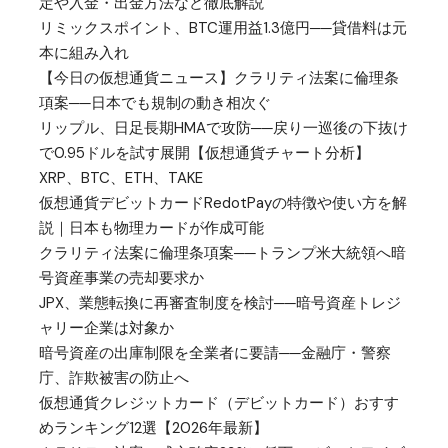
定や入金・出金方法など徹底解説
リミックスポイント、BTC運用益1.3億円──貸借料は元
本に組み入れ
【今日の仮想通貨ニュース】クラリティ法案に倫理条
項案──日本でも規制の動き相次ぐ
リップル、日足長期HMAで攻防──戻り一巡後の下抜け
で0.95ドルを試す展開【仮想通貨チャート分析】
XRP、BTC、ETH、TAKE
仮想通貨デビットカードRedotPayの特徴や使い方を解
説｜日本も物理カードが作成可能
クラリティ法案に倫理条項案──トランプ米大統領へ暗
号資産事業の売却要求か
JPX、業態転換に再審査制度を検討──暗号資産トレジ
ャリー企業は対象か
暗号資産の出庫制限を全業者に要請──金融庁・警察
庁、詐欺被害の防止へ
仮想通貨クレジットカード（デビットカード）おすす
めランキング12選【2026年最新】