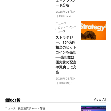
え＝グラスノ
ード分析
2026年08月04
日 10時02分
ニュース
ビットコインニ
ュース
ストラテジ
ー、164億円
相当のビット
コインを売却
──売却益は
優先株の配当
や買戻しに充
当
2026年08月04
日 09時49分
View All
価格分析
ニュース
仮想通貨チャート分析