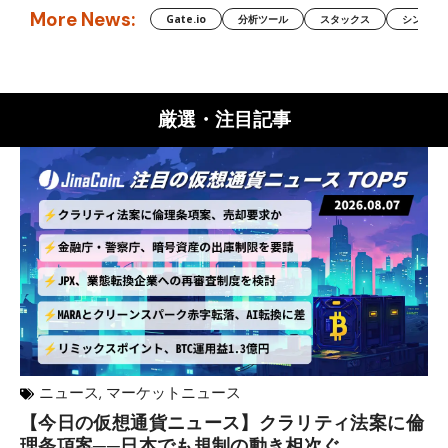
More News:
Gate.io
分析ツール
スタックス
シンボル（
厳選・注目記事
ニュース
,
マーケットニュース
【今日の仮想通貨ニュース】クラリティ法案に倫
リ
理条項案──日本でも規制の動き相次ぐ
下