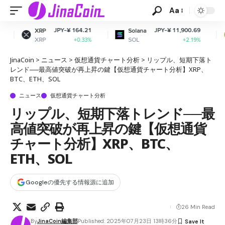
Aa
JPY-¥ 164.21
JPY-¥ 11,900.69
JP
Solana
Dogecoin
SOL
DOGE
+0.33%
+2.19%
JinaCoin
>
ニュース
>
仮想通貨チャート分析
>
リップル、短期下落ト
レンド──最高値突破が再上昇の鍵【仮想通貨チャート分析】XRP、
BTC、ETH、SOL
ニュース
仮想通貨チャート分析
リップル、短期下落トレンド──最
高値突破が再上昇の鍵【仮想通貨
チャート分析】XRP、BTC、
ETH、SOL
Googleの優先する情報源に追加
26 Min Read
By
JinaCoin編集部
Published: 2025年07月23日 13時36分