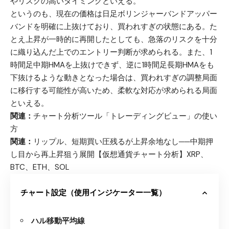
やリスクの高いタイミングといえる。
というのも、現在の価格は日足ボリンジャーバンドアッパー
バンドを明確に上抜けており、買われすぎの状態にある。た
とえ上昇が一時的に再開したとしても、急落のリスクを十分
に織り込んだ上でのエントリー判断が求められる。また、1
時間足中期HMAを上抜けできず、逆に1時間足長期HMAをも
下抜けるような動きとなった場合は、買われすぎの調整局面
に移行する可能性が高いため、柔軟な対応が求められる局面
といえる。
関連：
チャート分析ツール「トレーディングビュー」の使い
方
関連：
リップル、短期買い圧残るが上昇余地なし──中期押
し目から再上昇狙う展開【仮想通貨チャート分析】XRP、
BTC、ETH、SOL
チャート設定（使用インジケーター一覧）
ハル移動平均線