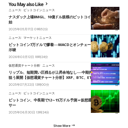
You May also Like
ニュース
ビットコインニュース
ナスダック上場BMGL、10億ドル規模のビットコイン取得交渉を開
始
2025年05月17日 01時52分
ニュース
マーケットニュース
ビットコイン7万ドルで膠着──MACDとオンチェーン指標が底打ち
示唆
2026年03月12日 18時24分
仮想通貨チャート分析
ニュース
リップル、短期買い圧残るが上昇余地なし──中期押し目から再上昇
狙う展開【仮想通貨チャート分析】XRP、BTC、ETH、SOL
2025年07月22日 13時00分
ニュース
ビットコインニュース
ビットコイン、中長期で12～15万ドル予測＝仮想通貨インフルエン
サー
2025年06月30日 13時24分
Show More