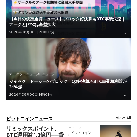
ニュース
マーケットニュース
【今日の仮想通貨ニュース】ブロック好決算もBTC事業失速｜
アークとJPYCは基盤拡大
2026年08月06日 20時07分
マーケットニュース
ニュース
ジャック・ドーシーのブロック、Q2好決算もBTC事業粗利益が
31%減
2026年08月06日 14時01分
View All
ビットコインニュース
リミックスポイント、
ニュース
ビットコインニ
BTC運用益1.3億円──貸