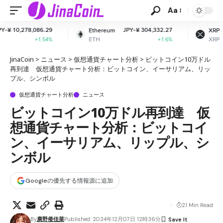
Aa
JPY-¥ 304,332.27
JPY-¥ 163.64
Ethereum
XRP
ETH
XRP
+1.6%
-0.5%
JinaCoin
>
ニュース
>
仮想通貨チャート分析
>
ビットコイン10万ドル
再到達 仮想通貨チャート分析：ビットコイン、イーサリアム、リッ
プル、シンボル
仮想通貨チャート分析
ニュース
ビットコイン10万ドル再到達 仮
想通貨チャート分析：ビットコイ
ン、イーサリアム、リップル、シ
ンボル
Googleの優先する情報源に追加
21 Min Read
By
廣野倭佳菜
Published: 2024年12月07日 12時36分