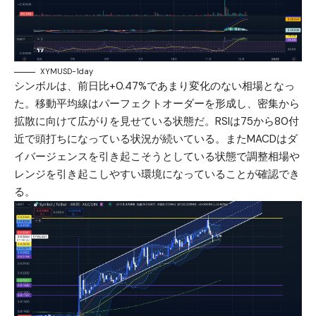
XYMUSD-1day
シンボルは、前日比+0.47%であまり変化のない相場となっ
た。移動平均線はパーフェクトオーダーを形成し、密集から
拡散に向けて広がりを見せている状態だ。RSIは75から80付
近で頭打ちになっている状況が続いている。またMACDはダ
イバージェンスを引き起こそうとしている状態で調整相場や
レンジを引き起こしやすい環境になっていることが確認でき
る。