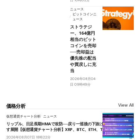
日 10時02分
ニュース
ビットコインニ
ュース
ストラテジ
ー、164億円
相当のビット
コインを売却
──売却益は
優先株の配当
や買戻しに充
当
2026年08月04
日 09時49分
View All
価格分析
仮想通貨チャート分析
ニュース
リップル、日足長期HMAで攻防──戻り一巡後の下抜けで0.95ドルを試
す展開【仮想通貨チャート分析】XRP、BTC、ETH、TAKE
2026年08月07日 18時22分