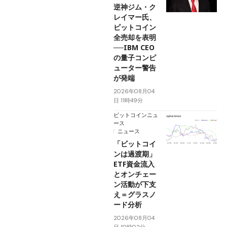
逆神ジム・ク
レイマー氏、
ビットコイン
全売却を表明
──IBM CEO
の量子コンピ
ューター警告
が発端
2026年08月04
日 11時49分
ビットコインニュ
ース
ニュース
「ビットコイ
ンは過渡期」
ETF資金流入
とオンチェー
ン活動が下支
え＝グラスノ
ード分析
2026年08月04