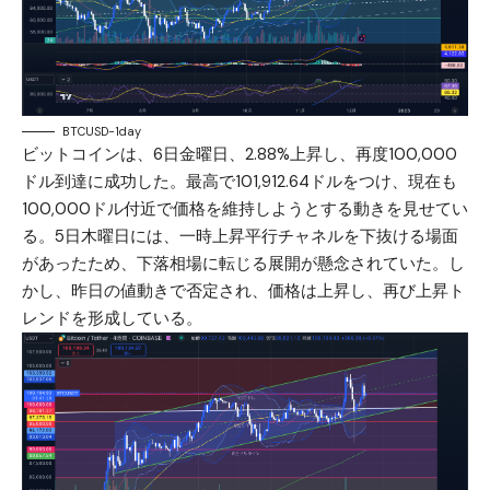
BTCUSD-1day
ビットコインは、6日金曜日、2.88%上昇し、再度100,000
ドル到達に成功した。最高で101,912.64ドルをつけ、現在も
100,000ドル付近で価格を維持しようとする動きを見せてい
る。5日木曜日には、一時上昇平行チャネルを下抜ける場面
があったため、下落相場に転じる展開が懸念されていた。し
かし、昨日の値動きで否定され、価格は上昇し、再び上昇ト
レンドを形成している。