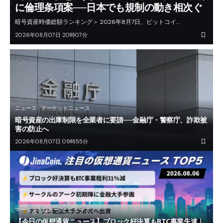
に倫理条項案──日本でも規制の動き相次ぐ
暗号資産時価総額ランキング＞ 2026年8月7日、ビットコイ…
2026年08月07日 20時07分
ニュース
マーケットニュース
暗号資産の出庫制限を全業者に要請──金融庁・警察庁、詐欺被
害の防止へ
2026年08月07日 09時55分
マーケットニュース
ニュース
【今日の仮想通貨ニュース】ブロック好決算もBTC事業失速｜