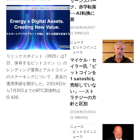
リーンスパー
ク、赤字転落
──AI転換に
差
2026年08月07
日 15時02分
ニュース
ビットコインニ
ュース
リミックスポイント（3825）は7
マイケル・セ
日、保有するビットコイン（）の
イラー氏「ビ
レンディング運用とアルトコイン
ットコインを
のステーキングについて、直近の
1 satoshiも
運用実績を開示した。2月24日か
売却していな
ら7月31日までのBTC貸借料は
い」──スト
ラテジーの方
12.436…
針と区別
2026年08月04
日 14時19分
ニュース
ビットコインニ
ュース