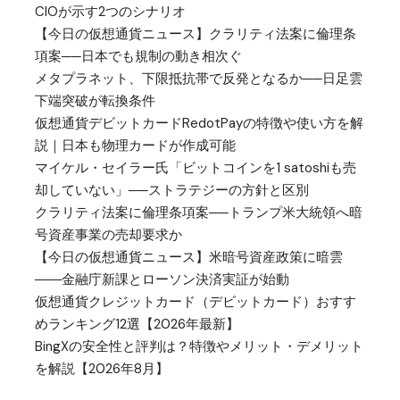
CIOが示す2つのシナリオ
【今日の仮想通貨ニュース】クラリティ法案に倫理条
項案──日本でも規制の動き相次ぐ
メタプラネット、下限抵抗帯で反発となるか──日足雲
下端突破が転換条件
仮想通貨デビットカードRedotPayの特徴や使い方を解
説｜日本も物理カードが作成可能
マイケル・セイラー氏「ビットコインを1 satoshiも売
却していない」──ストラテジーの方針と区別
クラリティ法案に倫理条項案──トランプ米大統領へ暗
号資産事業の売却要求か
【今日の仮想通貨ニュース】米暗号資産政策に暗雲
――金融庁新課とローソン決済実証が始動
仮想通貨クレジットカード（デビットカード）おすす
めランキング12選【2026年最新】
BingXの安全性と評判は？特徴やメリット・デメリット
を解説【2026年8月】