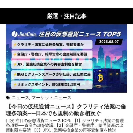
厳選・注目記事
ニュース
,
マーケットニュース
【今日の仮想通貨ニュース】クラリティ法案に倫
リ
理条項案──日本でも規制の動き相次ぐ
下
分
目次 注目の仮想通貨ニュースTOP5 【1】クラリティ法案に倫理
条項案──資産売却を協議 【2】金融庁・警察庁、暗号資産の出
目
庫制限を要請 【3】JPX、業態転換企業の再審査制度を検討
ト