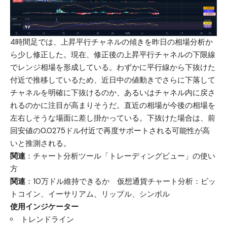
4時間足では、上昇平行チャネルの傾きを昨日の相場分析か
ら少し修正した。現在、修正後の上昇平行チャネルの下限線
でレンジ相場を形成している。わずかに平行線から下抜けた
付近で推移しているため、近日中の値動きでさらに下落して
チャネルを明確に下抜けるのか、あるいはチャネル内に戻さ
れるのかに注目が高まりそうだ。直近の相場が今後の相場を
左右しそうな場面に差し掛かっている。下抜けた場合は、前
回安値の0.0275ドル付近で再度サポートされる可能性が高
いと推測される。
関連
：
チャート分析ツール「トレーディングビュー」の使い
方
関連
：
10万ドル維持できるか 仮想通貨チャート分析：ビッ
トコイン、イーサリアム、リップル、シンボル
使用インジケーター
トレンドライン