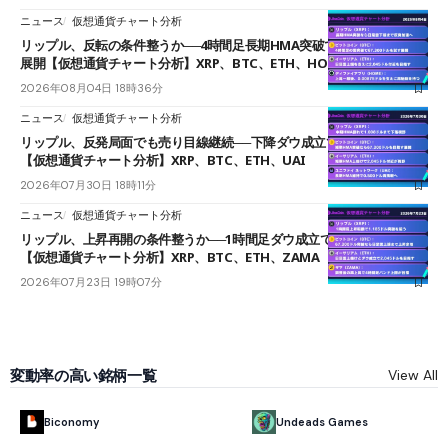
ニュース
仮想通貨チャート分析
リップル、反転の条件整うか──4時間足長期HMA突破で雲下端を目指す
展開【仮想通貨チャート分析】XRP、BTC、ETH、HOME
2026年08月04日 18時36分
ニュース
仮想通貨チャート分析
リップル、反発局面でも売り目線継続──下降ダウ成立で下値追う展開
【仮想通貨チャート分析】XRP、BTC、ETH、UAI
2026年07月30日 18時11分
ニュース
仮想通貨チャート分析
リップル、上昇再開の条件整うか──1時間足ダウ成立で1.185ドルを狙う
【仮想通貨チャート分析】XRP、BTC、ETH、ZAMA
2026年07月23日 19時07分
変動率の高い銘柄一覧
View All
Biconomy
Undeads Games