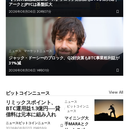
アークとJPYCは基盤拡大
2026年08月06日 20時07分
ニュース
マーケットニュース
ジャック・ドーシーのブロック、Q2好決算もBTC事業粗利益が
31%減
2026年08月06日 14時01分
View All
ビットコインニュース
リミックスポイント、
ニュース
ビットコインニ
BTC運用益1.3億円──貸
ュース
借料は元本に組み入れ
マイニング大
ニュース
ビットコインニュース
手MARAとク
2026年08月07日 15時59分