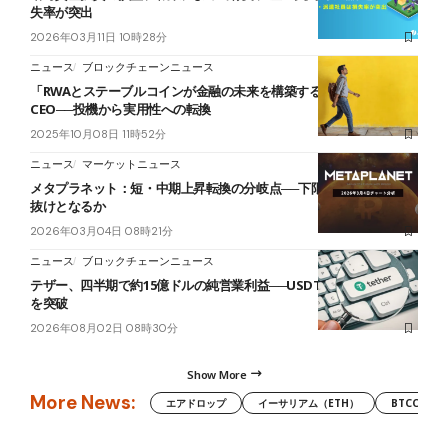
失率が突出
2026年03月11日 10時28分
ニュース
ブロックチェーンニュース
「RWAとステーブルコインが金融の未来を構築する」バイビット
CEO──投機から実用性への転換
2025年10月08日 11時52分
ニュース
マーケットニュース
メタプラネット：短・中期上昇転換の分岐点──下限維持し抵抗帯上
抜けとなるか
2026年03月04日 08時21分
ニュース
ブロックチェーンニュース
テザー、四半期で約15億ドルの純営業利益──USDTのシェアは60%
を突破
2026年08月02日 08時30分
Show More
More News:
エアドロップ
イーサリアム（ETH）
BTCC