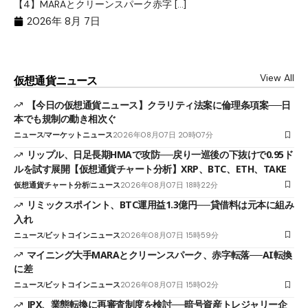
【4】MARAとクリーンスパーク赤字 […]
（
（X
2026年 8月 7日
View All
仮想通貨ニュース
【今日の仮想通貨ニュース】クラリティ法案に倫理条項案──日
本でも規制の動き相次ぐ
ニュース
マーケットニュース
2026年08月07日 20時07分
リップル、日足長期HMAで攻防──戻り一巡後の下抜けで0.95ド
ルを試す展開【仮想通貨チャート分析】XRP、BTC、ETH、TAKE
仮想通貨チャート分析
ニュース
2026年08月07日 18時22分
リミックスポイント、BTC運用益1.3億円──貸借料は元本に組み
入れ
ニュース
ビットコインニュース
2026年08月07日 15時59分
マイニング大手MARAとクリーンスパーク、赤字転落──AI転換
に差
ニュース
ビットコインニュース
2026年08月07日 15時02分
JPX、業態転換に再審査制度を検討──暗号資産トレジャリー企