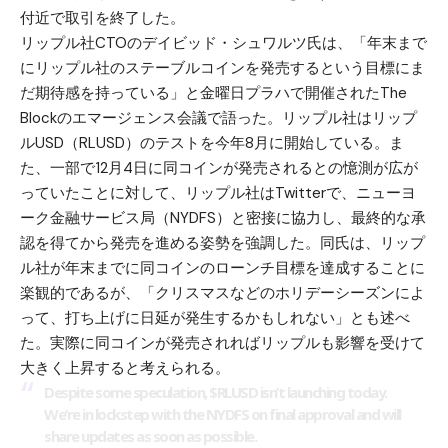
付近で取引を終了した。
リップル社CTOのデイビッド・シュワルツ氏は、「年末まで
にリップル社のステーブルコインを発売するという目標にま
だ期待感を持っている」と金曜日プラハで開催されたThe
Blockのエマージェンス会議で語った。リップル社はリップ
ルUSD（RLUSD）のテストを今年8月に開始している。ま
た、一部で12月4日に同コインが発売されるとの憶測が広が
っていたことに対して、リップル社はTwitterで、ニューヨ
ーク金融サービス局（NYDFS）と密接に協力し、最終的な承
認を得てから発売を進める姿勢を強調した。同氏は、リップ
ル社が年末までに同コインのローンチ目標を達成することに
楽観的であるが、「クリスマスなどのホリデーシーズンによ
って、打ち上げに日延が発生するかもしれない」とも述べ
た。実際に同コインが発売されればリップルも影響を受けて
大きく上昇すると考えられる。
Despite some speculation,
$RLUSD
isn’t launching today.
We’re in lockstep with the NYDFS on final approval and will
share updates as soon as possible.