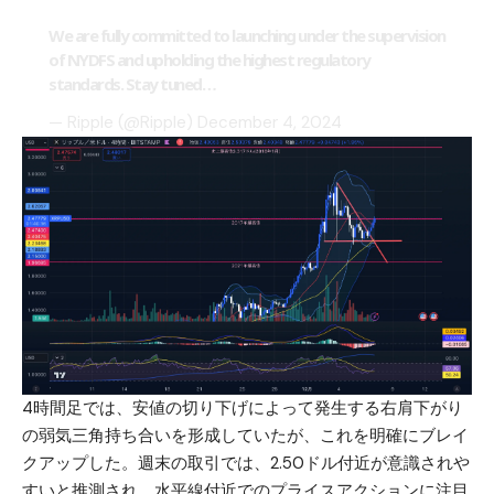
We are fully committed to launching under the supervision
of NYDFS and upholding the highest regulatory
standards. Stay tuned…
— Ripple (@Ripple)
December 4, 2024
4時間足では、安値の切り下げによって発生する右肩下がり
の弱気三角持ち合いを形成していたが、これを明確にブレイ
クアップした。週末の取引では、2.50ドル付近が意識されや
すいと推測され、水平線付近でのプライスアクションに注目