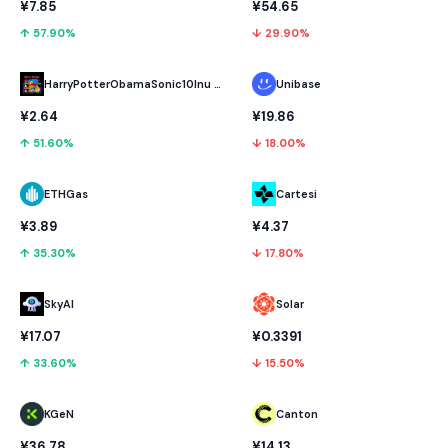
¥7.85
¥54.65
↑ 57.90%
↓ 29.90%
HarryPotterObamaSonic10Inu (ETH)
Unibase
¥2.64
¥19.86
↑ 51.60%
↓ 18.00%
ETHGas
Cartesi
¥3.89
¥4.37
↑ 35.30%
↓ 17.80%
SkyAI
Solar
¥17.07
¥0.3391
↑ 33.60%
↓ 15.50%
KGeN
Canton
¥36.78
¥14.13