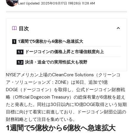
Last Updated: 2025年09月17日 11時28分 11:28 AM
目次
1週間で5億枚から6億枚へ急速拡大
ドージコインの価格上昇と市場信頼度向上
決済・送金での実用性拡大も視野
NYSEアメリカン上場のCleanCore Solutions（クリーンコ
ア・ソリューションズ：ZONE）は16日、追加で1億
DOGE（ドージコイン）
を取得し、公式ドージコイン財務戦
略（Official Dogecoin Treasury）の総保有量が6億枚を超え
たと発表した。同社は30日以内に10億DOGE取得という短期
目標に向けて着実に前進しており、ドージコイン財団公認の
財務戦略として注目を集めている。
1週間で5億枚から6億枚へ急速拡大