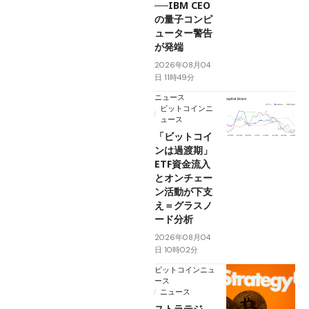
──IBM CEO
の量子コンピ
ューター警告
が発端
2026年08月04
日 11時49分
ニュース
ビットコインニ
ュース
「ビットコイ
ンは過渡期」
ETF資金流入
とオンチェー
ン活動が下支
え＝グラスノ
ード分析
2026年08月04
日 10時02分
ビットコインニュ
ース
ニュース
ストラテジ