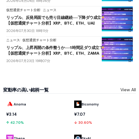
2026年08月04日 18時36分
仮想通貨チャート分析
ニュース
リップル、反発局面でも売り目線継続──下降ダウ成立で下値追う展開
【仮想通貨チャート分析】XRP、BTC、ETH、UAI
2026年07月30日 18時11分
ニュース
仮想通貨チャート分析
リップル、上昇再開の条件整うか──1時間足ダウ成立で1.185ドルを狙う
【仮想通貨チャート分析】XRP、BTC、ETH、ZAMA
2026年07月23日 19時07分
変動率の高い銘柄一覧
View All
Anoma
Biconomy
¥3.14
¥7.07
↑ 42.70%
↓ 30.60%
Thena
SkyAI