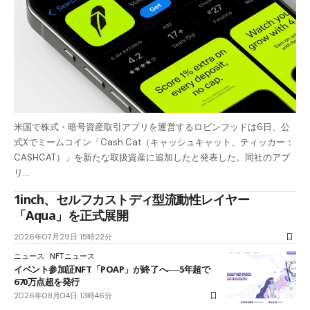
米国で株式・暗号資産取引アプリを運営するロビンフッドは6日、公
式Xでミームコイン「Cash Cat（キャッシュキャット、ティッカー：
CASHCAT）」を新たな取扱資産に追加したと発表した。同社のアプ
リ…
1inch、セルフカストディ型流動性レイヤー
「Aqua」を正式展開
2026年07月29日 15時22分
ニュース
NFTニュース
イベント参加証NFT「POAP」が終了へ──5年超で
670万点超を発行
2026年08月04日 13時46分