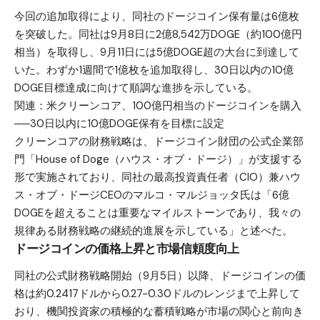
今回の追加取得により、同社のドージコイン保有量は6億枚
を突破した。同社は9月8日に2億8,542万DOGE（約100億円
相当）を取得し、9月11日には5億DOGE超の大台に到達して
いた。わずか1週間で1億枚を追加取得し、30日以内の10億
DOGE目標達成に向けて順調な進捗を示している。
関連：
米クリーンコア、100億円相当のドージコインを購入
──30日以内に10億DOGE保有を目標に設定
クリーンコアの財務戦略は、ドージコイン財団の公式企業部
門「House of Doge（ハウス・オブ・ドージ）」が支援する
形で実施されており、同社の最高投資責任者（CIO）兼ハウ
ス・オブ・ドージCEOのマルコ・マルジョッタ氏は「6億
DOGEを超えることは重要なマイルストーンであり、我々の
規律ある財務戦略の継続的進展を示している」と述べた。
ドージコインの価格上昇と市場信頼度向上
同社の公式財務戦略開始（9月5日）以降、ドージコインの価
格は約0.2417ドルから0.27-0.30ドルのレンジまで上昇して
おり、機関投資家の積極的な蓄積戦略が市場の関心と前向き