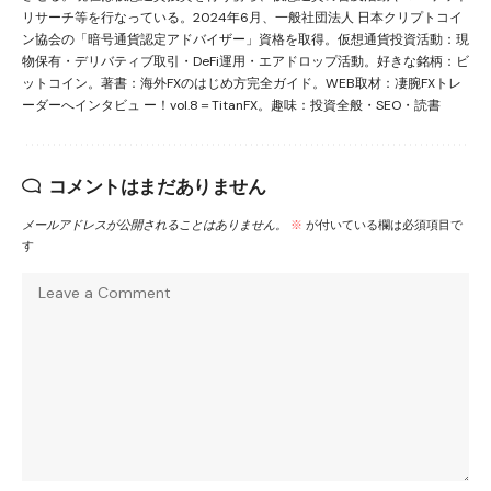
リサーチ等を行なっている。2024年6月、一般社団法人 日本クリプトコイ
ン協会の「暗号通貨認定アドバイザー」資格を取得。仮想通貨投資活動：現
物保有・デリバティブ取引・DeFi運用・エアドロップ活動。好きな銘柄：ビ
ットコイン。著書：海外FXのはじめ方完全ガイド。WEB取材：凄腕FXトレ
ーダーへインタビュ ー！vol.8＝TitanFX。趣味：投資全般・SEO・読書
コメントはまだありません
メールアドレスが公開されることはありません。
※
が付いている欄は必須項目で
す