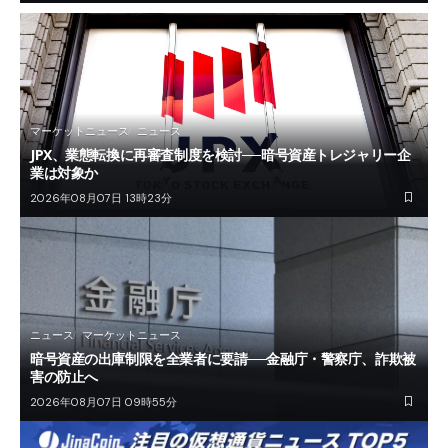
マーケットニュース
ニュース
JPX、業態転換に再審査制度を検討──暗号資産トレジャリー企
業は対象か
2026年08月07日 13時23分
ニュース
マーケットニュース
暗号資産の出庫制限を全業者に要請──金融庁・警察庁、詐欺被
害の防止へ
2026年08月07日 09時55分