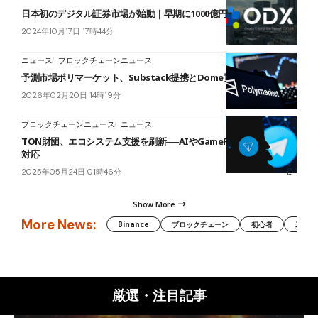
日本初のデジタル証券市場が始動｜早期に1000億円市場を目指す
2024年10月17日 17時44分
ニュース
ブロックチェーンニュース
予測市場ポリマーケット、Substack提携とDome買収
2026年02月20日 14時19分
ブロックチェーンニュース
ニュース
TON財団、エコシステム支援を刷新──AIやGameFiなど成長領域に
対応
2025年05月24日 01時46分
Show More
More News:
Binance
ブロックチェーン
初心者
米国証
厳選・注目記事