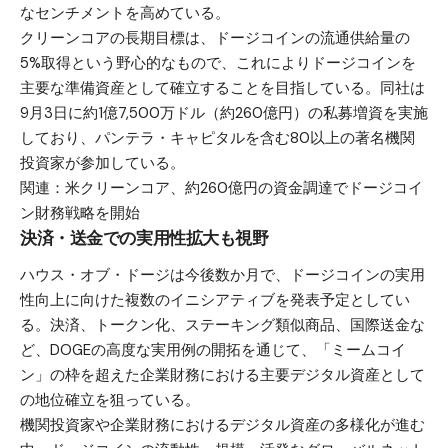
なセンチメントを高めている。
クリーンコアの長期目標は、ドージコインの流通供給量の
5%取得という野心的なもので、これによりドージコインを
主要な準備資産として確立することを目指している。同社は
9月3日に約1億7,500万ドル（約260億円）の私募増資を実施
しており、パンテラ・キャピタルを含む80以上の著名機関
投資家が参加している。
関連：
米クリーンコア、約260億円の資金調達でドージコイ
ン財務戦略を開始
決済・送金での実用性拡大も視野
ハウス・オブ・ドージは今後数か月で、ドージコインの実用
性向上に向けた複数のイニシアティブを発表予定としてい
る。決済、トークン化、ステーキング類似商品、国際送金な
ど、DOGEの高度な実用例の開拓を通じて、「ミームコイ
ン」の枠を超えた企業財務における主要デジタル資産として
の地位確立を狙っている。
機関投資家や企業財務におけるデジタル資産の多様化が進む