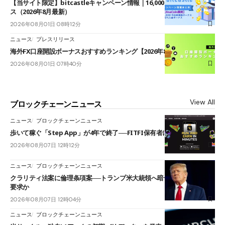
【当サイト限定】bitcastleキャンペーン情報｜16,000円口座開設ボーナ
ス（2026年8月最新）
2026年08月01日 08時12分
ニュース
プレスリリース
海外FX口座開設ボーナスおすすめランキング【2026年8月最新】
2026年08月01日 07時40分
View All
ブロックチェーンニュース
ニュース
ブロックチェーンニュース
歩いて稼ぐ「Step App」が4年で終了──FITFI保有者に対応呼びかけ
2026年08月07日 12時12分
ニュース
ブロックチェーンニュース
クラリティ法案に倫理条項案──トランプ米大統領へ暗号資産事業の売却
要求か
2026年08月07日 12時04分
ニュース
ブロックチェーンニュース