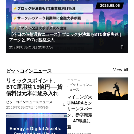
ニュース
マーケットニュース
【今日の仮想通貨ニュース】ブロック好決算もBTC事業失速｜
アークとJPYCは基盤拡大
2026年08月06日 20時07分
View All
ビットコインニュース
リミックスポイント、
ニュース
ビットコインニ
BTC運用益1.3億円──貸
ュース
借料は元本に組み入れ
マイニング大
ビットコインニュース
ニュース
手MARAとク
2026年08月07日 15時59分
リーンスパー
ク、赤字転落
──AI転換に
差