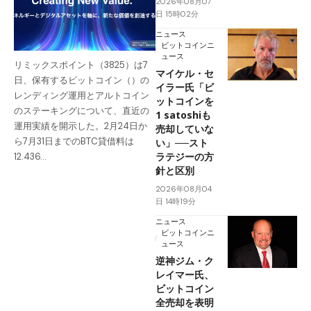
2026年08月07
日 15時02分
ニュース
ビットコインニ
ュース
リミックスポイント（3825）は7
マイケル・セ
日、保有するビットコイン（）の
イラー氏「ビ
レンディング運用とアルトコイン
ットコインを
のステーキングについて、直近の
1 satoshiも
運用実績を開示した。2月24日か
売却していな
ら7月31日までのBTC貸借料は
い」──スト
ラテジーの方
12.436…
針と区別
2026年08月04
日 14時19分
ニュース
ビットコインニ
ュース
逆神ジム・ク
レイマー氏、
ビットコイン
全売却を表明