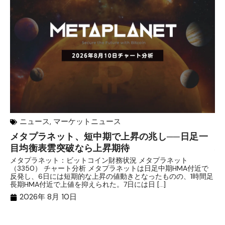
ニュース
,
マーケットニュース
メタプラネット、短中期で上昇の兆し──日足一
【
目均衡表雲突破なら上昇期待
理
メタプラネット：ビットコイン財務状況 メタプラネット
目
（3350） チャート分析 メタプラネットは日足中期HMA付近で
条
反発し、6日には短期的な上昇の値動きとなったものの、1時間足
庫
長期HMA付近で上値を抑えられた。7日には日 […]
【
2026年 8月 10日