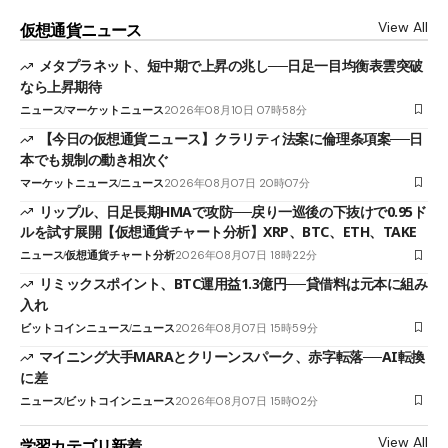
View All
仮想通貨ニュース
メタプラネット、短中期で上昇の兆し──日足一目均衡表雲突破
なら上昇期待
ニュース
マーケットニュース
2026年08月10日 07時58分
【今日の仮想通貨ニュース】クラリティ法案に倫理条項案──日
本でも規制の動き相次ぐ
マーケットニュース
ニュース
2026年08月07日 20時07分
リップル、日足長期HMAで攻防──戻り一巡後の下抜けで0.95ド
ルを試す展開【仮想通貨チャート分析】XRP、BTC、ETH、TAKE
ニュース
仮想通貨チャート分析
2026年08月07日 18時22分
リミックスポイント、BTC運用益1.3億円──貸借料は元本に組み
入れ
ビットコインニュース
ニュース
2026年08月07日 15時59分
マイニング大手MARAとクリーンスパーク、赤字転落──AI転換
に差
ニュース
ビットコインニュース
2026年08月07日 15時02分
View All
学習カテゴリ新着