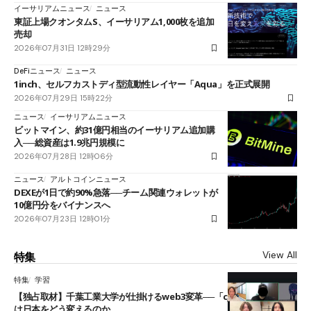
イーサリアムニュース
ニュース
東証上場クオンタムS、イーサリアム1,000枚を追加
売却
2026年07月31日 12時29分
DeFiニュース
ニュース
1inch、セルフカストディ型流動性レイヤー「Aqua」を正式展開
2026年07月29日 15時22分
ニュース
イーサリアムニュース
ビットマイン、約31億円相当のイーサリアム追加購
入──総資産は1.9兆円規模に
2026年07月28日 12時06分
ニュース
アルトコインニュース
DEXEが1日で約90%急落──チーム関連ウォレットが
10億円分をバイナンスへ
2026年07月23日 12時01分
View All
特集
特集
学習
【独占取材】千葉工業大学が仕掛けるweb3変革──「cJPY」とAIの融合
は日本をどう変えるのか