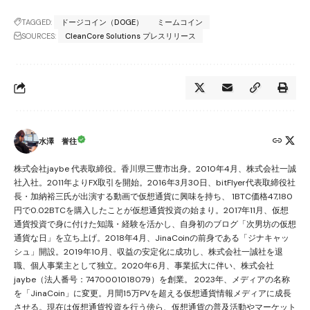
TAGGED:
ドージコイン（DOGE）
ミームコイン
SOURCES:
CleanCore Solutions プレスリリース
水澤 誉往
株式会社jaybe 代表取締役。香川県三豊市出身。2010年4月、株式会社一誠
社入社。2011年よりFX取引を開始。2016年3月30日、bitFlyer代表取締役社
長・加納裕三氏が出演する動画で仮想通貨に興味を持ち、 1BTC価格47,180
円で0.02BTCを購入したことが仮想通貨投資の始まり。2017年11月、仮想
通貨投資で身に付けた知識・経験を活かし、自身初のブログ「次男坊の仮想
通貨な日」を立ち上げ。2018年4月、JinaCoinの前身である「ジナキャッ
シュ」開設。2019年10月、収益の安定化に成功し、株式会社一誠社を退
職、個人事業主として独立。2020年6月、事業拡大に伴い、株式会社
jaybe（法人番号：7470001018079）を創業。 2023年、メディアの名称
を「JinaCoin」に変更。月間15万PVを超える仮想通貨情報メディアに成長
させる。現在は仮想通貨投資を行う傍ら、仮想通貨の普及活動やマーケット