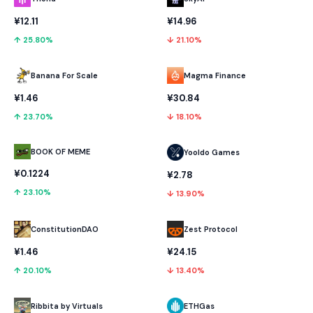
¥12.11
¥14.96
↑ 25.80%
↓ 21.10%
Banana For Scale
Magma Finance
¥1.46
¥30.84
↑ 23.70%
↓ 18.10%
BOOK OF MEME
Yooldo Games
¥0.1224
¥2.78
↑ 23.10%
↓ 13.90%
ConstitutionDAO
Zest Protocol
¥1.46
¥24.15
↑ 20.10%
↓ 13.40%
Ribbita by Virtuals
ETHGas