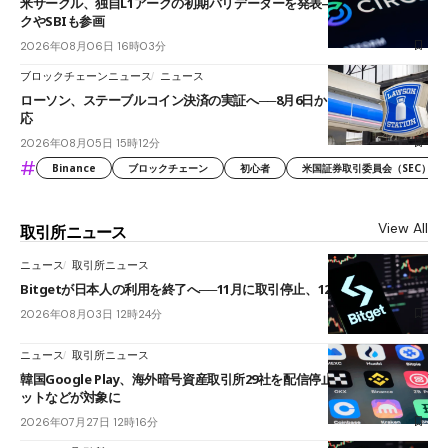
米サークル、独自L1アークの初期バリデーターを発表――ブラックロッ
クやSBIも参画
2026年08月06日 16時03分
ブロックチェーンニュース
ニュース
ローソン、ステーブルコイン決済の実証へ──8月6日からJPYCやUSDC対
応
2026年08月05日 15時12分
#
Binance
ブロックチェーン
初心者
米国証券取引委員会（SEC）
View All
取引所ニュース
ニュース
取引所ニュース
Bitgetが日本人の利用を終了へ──11月に取引停止、12月末に強制決済
2026年08月03日 12時24分
ニュース
取引所ニュース
韓国Google Play、海外暗号資産取引所29社を配信停止──OKXやバイビ
ットなどが対象に
2026年07月27日 12時16分