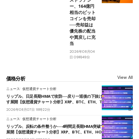
ー、164億円
相当のビット
コインを売却
──売却益は
優先株の配当
や買戻しに充
当
2026年08月04
日 09時49分
View All
価格分析
ニュース
仮想通貨チャート分析
リップル、日足長期HMAで攻防──戻り一巡後の下抜けで0.95ドルを試
す展開【仮想通貨チャート分析】XRP、BTC、ETH、TAKE
2026年08月07日 18時22分
ニュース
仮想通貨チャート分析
リップル、反転の条件整うか──4時間足長期HMA突破で雲下端を目指す
展開【仮想通貨チャート分析】XRP、BTC、ETH、HOME