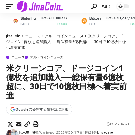
Aa
JPY-¥ 0.000737
JPY-¥ 10,297,161.67
nu
Bitcoin
Et
BTC
ET
+1.08%
+0.39%
JinaCoin
>
ニュース
>
アルトコインニュース
>
米クリーンコア、ドー
ジコイン1億枚を追加購入──総保有量6億枚超に、30日で10億枚目標
へ着実前進
ニュース
アルトコインニュース
米クリーンコア、ドージコイン1
億枚を追加購入──総保有量6億枚
超に、30日で10億枚目標へ着実前
進
Googleの優先する情報源に追加
10 Min Read
By
水澤 誉往
Published: 2025年09月17日 11時28分