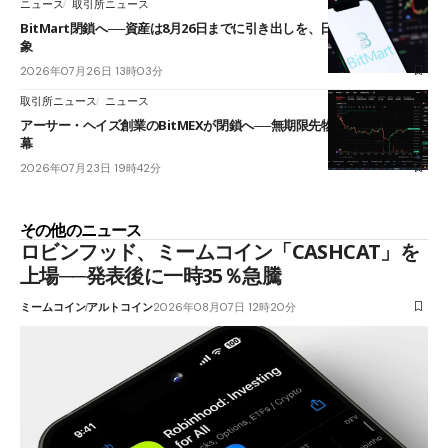
ニュース
取引所ニュース
BitMart閉鎖へ──資産は8月26日までに引き出しを、日本人利用者も対
象
2026年07月26日 13時03分
取引所ニュース
ニュース
アーサー・ヘイズ創業のBitMEXが閉鎖へ──無期限先物を生んだ11年に
幕
2026年07月23日 19時42分
その他のニュース
ロビンフッド、ミームコイン「CASHCAT」を
上場──発表後に一時35％急騰
ミームコイン
アルトコイン
2026年08月07日 12時20分