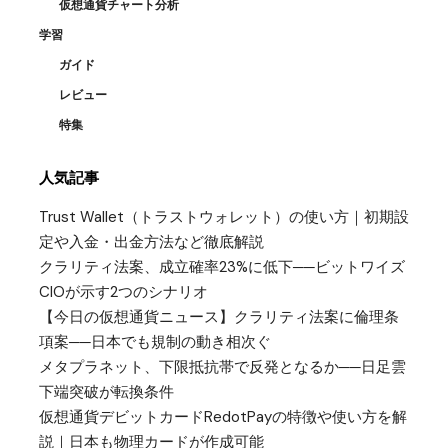
仮想通貨チャート分析
学習
ガイド
レビュー
特集
人気記事
Trust Wallet（トラストウォレット）の使い方｜初期設
定や入金・出金方法など徹底解説
クラリティ法案、成立確率23%に低下──ビットワイズ
CIOが示す2つのシナリオ
【今日の仮想通貨ニュース】クラリティ法案に倫理条
項案──日本でも規制の動き相次ぐ
メタプラネット、下限抵抗帯で反発となるか──日足雲
下端突破が転換条件
仮想通貨デビットカードRedotPayの特徴や使い方を解
説｜日本も物理カードが作成可能