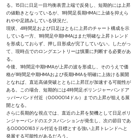
る。15日に日足一目均衡表雲上端で反発し、短期的には上昇
の値動きとなっているが、1時間足長期HMAに上値を抑えら
れやや足踏みしている状況だ。
現状、4時間足および日足はともに上昇のチャート構成を示
している一方、1時間足中期HMAはまだ明確な上昇トレンド
を形成しておらず、押し目形成が完了していない。したがっ
て、現時点でのロングエントリーは慎重に判断する必要があ
る。
今後、1時間足中期HMAが上昇の波を形成し、そのうえで価
格が1時間足中期HMAおよび長期HMAを明確に上抜ける展開
となれば、直近高値突破とともに上昇圧が加速する可能性が
ある。この場合、短期的には4時間足ボリンジャーバンドア
ッパーバンド付近（0.000014ドル）までの上昇が狙える展
開となる。
さらに長期的な視点では、直近の上昇を契機として日足ボリ
ンジャーバンドのエクスパンションが発生し、次の節目であ
る0.0000163ドル付近を目標とする強い上昇トレンドへと
発展する可能性があるだろう。