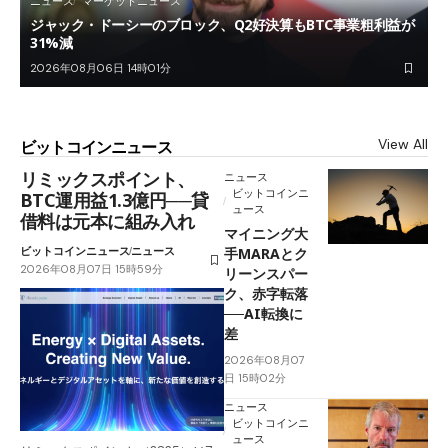
ニュース
マーケットニュース
ジャック・ドーシーのブロック、Q2好決算もBTC事業粗利益が
31%減
2026年08月06日 14時01分
View All
ビットコインニュース
リミックスポイント、
ニュース
ビットコインニ
BTC運用益1.3億円──貸
ュース
借料は元本に組み入れ
マイニング大
ビットコインニュース
ニュース
手MARAとク
2026年08月07日 15時59分
リーンスパー
ク、赤字転落
──AI転換に
差
2026年08月07
日 15時02分
ニュース
ビットコインニ
ュース