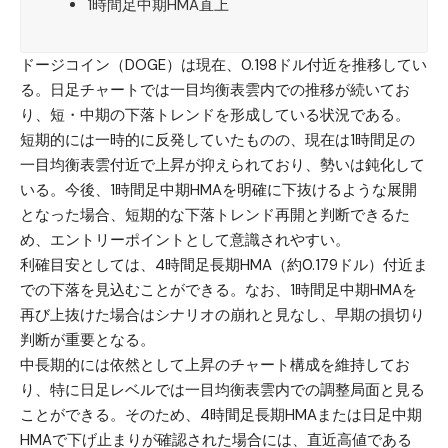
1時間足中期HMA直上
ドージコイン（DOGE）
は現在、0.198ドル付近を推移してい
る。日足チャートでは一目均衡表雲内での推移が続いてお
り、短・中期の下落トレンドを形成している状況である。
短期的には一時的に反発していたものの、現在は1時間足の
一目均衡表雲付近で上昇が抑えられており、勢いは鈍化して
いる。今後、1時間足中期HMAを明確に下抜けるような展開
となった場合、短期的な下落トレンド再開と判断できるた
め、エントリーポイントとして意識されやすい。
利確目安としては、4時間足長期HMA（約0.179ドル）付近ま
での下落を見込むことができる。なお、1時間足中期HMAを
再び上抜けた場合はシナリオの崩れと見なし、早期の損切り
判断が重要となる。
中長期的には依然として上昇のチャート構成を維持してお
り、特に日足レベルでは一目均衡表雲内での調整局面と見る
ことができる。そのため、4時間足長期HMAまたは日足中期
HMAで下げ止まりが確認された場合には、直近高値である