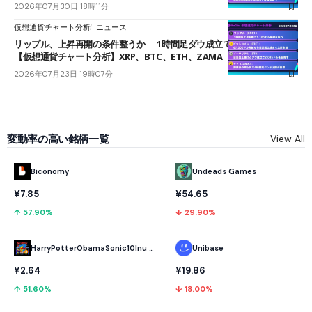
2026年07月30日 18時11分
仮想通貨チャート分析
ニュース
リップル、上昇再開の条件整うか──1時間足ダウ成立で1.185ドルを狙う
【仮想通貨チャート分析】XRP、BTC、ETH、ZAMA
2026年07月23日 19時07分
変動率の高い銘柄一覧
View All
Biconomy
Undeads Games
¥7.85
¥54.65
↑ 57.90%
↓ 29.90%
HarryPotterObamaSonic10Inu (ETH)
Unibase
¥2.64
¥19.86
↑ 51.60%
↓ 18.00%