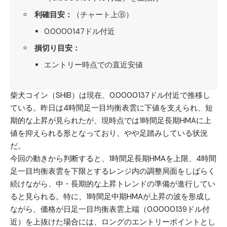
利確目安：
（チャート上Ⓑ）
0.0000147ドル付近
損切り目安：
エントリー時点での直近安値
柴犬コイン（SHIB）
は現在、0.0000137ドル付近で推移し
ている。昨日は4時間足一目均衡表雲に下値を支えられ、短
期的な上昇が見られたが、現時点では1時間足長期HMAに上
値を抑えられる形となっており、やや足踏みしている状況
だ。
今回の動きから判断すると、1時間足長期HMAを上限、4時間
足一目均衡表雲を下限とするレンジ内の調整局面をしばらく
続けながら、中・長期的な上昇トレンドの準備が進行してい
ると見られる。特に、1時間足中期HMAが上昇の波を形成し
ながら、価格が日足一目均衡表雲上端（0.0000139ドル付
近）を上抜けた場合には、ロングのエントリーポイントとし