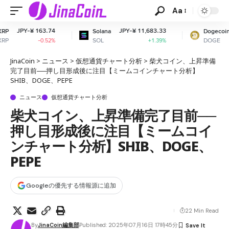
Aa
74
JPY-¥ 11,683.33
JPY-¥ 11.04
Solana
Dogecoin
SOL
DOGE
2%
+1.39%
+2.11%
JinaCoin
>
ニュース
>
仮想通貨チャート分析
>
柴犬コイン、上昇準備
完了目前──押し目形成後に注目【ミームコインチャート分析】
SHIB、DOGE、PEPE
ニュース
仮想通貨チャート分析
柴犬コイン、上昇準備完了目前──
押し目形成後に注目【ミームコイ
ンチャート分析】SHIB、DOGE、
PEPE
Googleの優先する情報源に追加
22 Min Read
By
JinaCoin編集部
Published: 2025年07月16日 17時45分