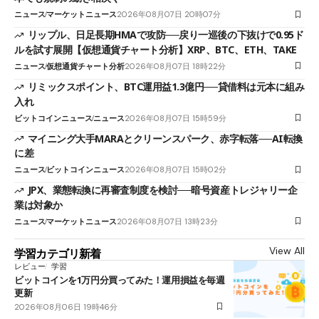
ニュース
マーケットニュース
2026年08月07日 20時07分
リップル、日足長期HMAで攻防──戻り一巡後の下抜けで0.95ド
ルを試す展開【仮想通貨チャート分析】XRP、BTC、ETH、TAKE
ニュース
仮想通貨チャート分析
2026年08月07日 18時22分
リミックスポイント、BTC運用益1.3億円──貸借料は元本に組み
入れ
ビットコインニュース
ニュース
2026年08月07日 15時59分
マイニング大手MARAとクリーンスパーク、赤字転落──AI転換
に差
ニュース
ビットコインニュース
2026年08月07日 15時02分
JPX、業態転換に再審査制度を検討──暗号資産トレジャリー企
業は対象か
ニュース
マーケットニュース
2026年08月07日 13時23分
View All
学習カテゴリ新着
レビュー
学習
ビットコインを1万円分買ってみた！運用損益を毎週
更新
2026年08月06日 19時46分