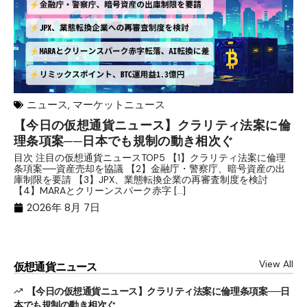
ニュース
,
マーケットニュース
【今日の仮想通貨ニュース】クラリティ法案に倫
リ
理条項案──日本でも規制の動き相次ぐ
下
分
目次 注目の仮想通貨ニュースTOP5 【1】クラリティ法案に倫理
条項案──資産売却を協議 【2】金融庁・警察庁、暗号資産の出
目
庫制限を要請 【3】JPX、業態転換企業の再審査制度を検討
ト
【4】MARAとクリーンスパーク赤字 […]
（
（X
2026年 8月 7日
View All
仮想通貨ニュース
【今日の仮想通貨ニュース】クラリティ法案に倫理条項案──日
本でも規制の動き相次ぐ