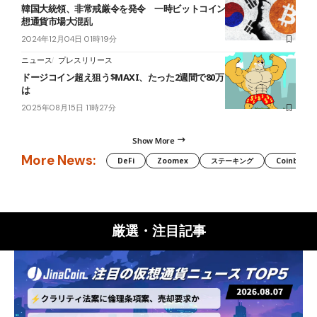
韓国大統領、非常戒厳令を発令 一時ビットコイン20％超下落｜仮
想通貨市場大混乱
2024年12月04日 01時19分
ニュース
プレスリリース
ドージコイン超え狙う$MAXI、たった2週間で80万ドル集めた理由と
は
2025年08月15日 11時27分
Show More
More News:
DeFi
Zoomex
ステーキング
Coinbase
厳選・注目記事