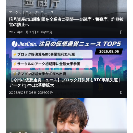
マーケットニュース
ニュース
暗号資産の出庫制限を全業者に要請──金融庁・警察庁、詐欺被
害の防止へ
2026年08月07日 09時55分
ニュース
マーケットニュース
【今日の仮想通貨ニュース】ブロック好決算もBTC事業失速｜
アークとJPYCは基盤拡大
2026年08月06日 20時07分