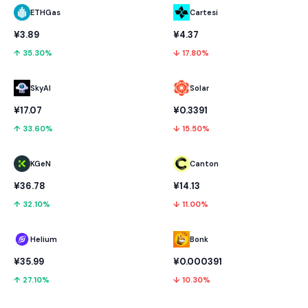
ETHGas
Cartesi
¥3.89
¥4.37
↑ 35.30%
↓ 17.80%
SkyAI
Solar
¥17.07
¥0.3391
↑ 33.60%
↓ 15.50%
KGeN
Canton
¥36.78
¥14.13
↑ 32.10%
↓ 11.00%
Helium
Bonk
¥35.99
¥0.000391
↑ 27.10%
↓ 10.30%