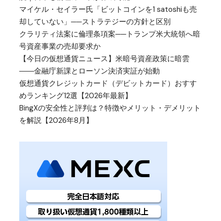
マイケル・セイラー氏「ビットコインを1 satoshiも売
却していない」──ストラテジーの方針と区別
クラリティ法案に倫理条項案──トランプ米大統領へ暗
号資産事業の売却要求か
【今日の仮想通貨ニュース】米暗号資産政策に暗雲
――金融庁新課とローソン決済実証が始動
仮想通貨クレジットカード（デビットカード）おすす
めランキング12選【2026年最新】
BingXの安全性と評判は？特徴やメリット・デメリット
を解説【2026年8月】