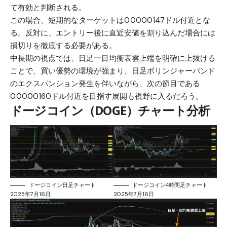
て有効と判断される。
この場合、短期的なターゲットは0.0000147ドル付近とな
る。反対に、エントリー後に直近安値を割り込んだ場合には
損切りを徹底する必要がある。
中長期の視点では、日足一目均衡表雲上端を明確に上抜ける
ことで、買い優勢の環境が強まり、日足ボリンジャーバンド
のエクスパンション発生を伴いながら、次の節目である
0.0000160ドル付近を目指す展開も視野に入るだろう。
ドージコイン（DOGE）チャート分析
ドージコイン日足チャート
ドージコイン4時間足チャート
2025年7月16日
2025年7月16日