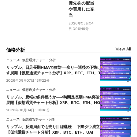
優先株の配当
や買戻しに充
当
2026年08月04
日 09時49分
View All
価格分析
ニュース
仮想通貨チャート分析
リップル、日足長期HMAで攻防──戻り一巡後の下抜けで0.95ドルを試
す展開【仮想通貨チャート分析】XRP、BTC、ETH、TAKE
2026年08月07日 18時22分
ニュース
仮想通貨チャート分析
リップル、反転の条件整うか──4時間足長期HMA突破で雲下端を目指す
展開【仮想通貨チャート分析】XRP、BTC、ETH、HOME
2026年08月04日 18時36分
ニュース
仮想通貨チャート分析
リップル、反発局面でも売り目線継続──下降ダウ成立で下値追う展開
【仮想通貨チャート分析】XRP、BTC、ETH、UAI