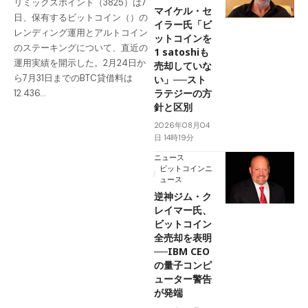
リミックスポイント（3825）は7
マイケル・セ
日、保有するビットコイン（）の
イラー氏「ビ
レンディング運用とアルトコイン
ットコインを
のステーキングについて、直近の
1 satoshiも
運用実績を開示した。2月24日か
売却していな
ら7月31日までのBTC貸借料は
い」──スト
ラテジーの方
12.436…
針と区別
2026年08月04
日 14時19分
ニュース
ビットコインニ
ュース
逆神ジム・ク
レイマー氏、
ビットコイン
全売却を表明
──IBM CEO
の量子コンピ
ューター警告
が発端