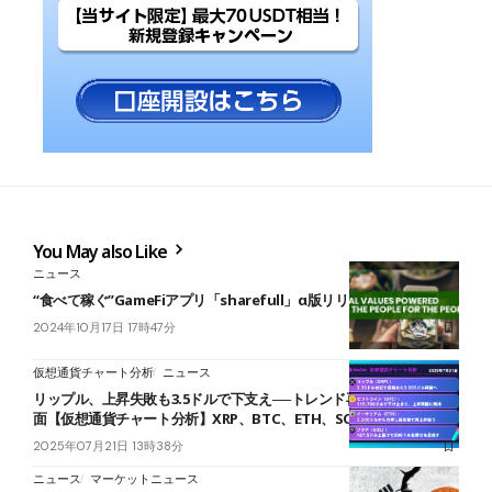
You May also Like
ニュース
“食べて稼ぐ”GameFiアプリ「sharefull」α版リリース開始
2024年10月17日 17時47分
仮想通貨チャート分析
ニュース
リップル、上昇失敗も3.5ドルで下支え──トレンド再開を見極める局
面【仮想通貨チャート分析】XRP、BTC、ETH、SOL
2025年07月21日 13時38分
ニュース
マーケットニュース