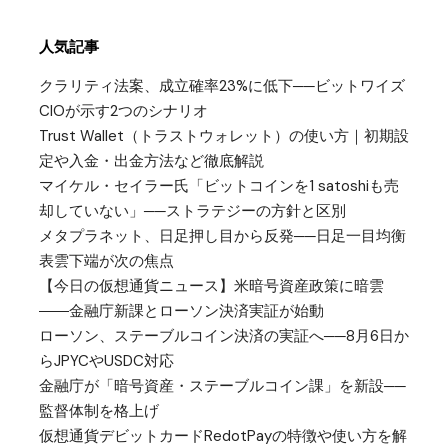
人気記事
クラリティ法案、成立確率23%に低下──ビットワイズ
CIOが示す2つのシナリオ
Trust Wallet（トラストウォレット）の使い方｜初期設
定や入金・出金方法など徹底解説
マイケル・セイラー氏「ビットコインを1 satoshiも売
却していない」──ストラテジーの方針と区別
メタプラネット、日足押し目から反発──日足一目均衡
表雲下端が次の焦点
【今日の仮想通貨ニュース】米暗号資産政策に暗雲
――金融庁新課とローソン決済実証が始動
ローソン、ステーブルコイン決済の実証へ──8月6日か
らJPYCやUSDC対応
金融庁が「暗号資産・ステーブルコイン課」を新設──
監督体制を格上げ
仮想通貨デビットカードRedotPayの特徴や使い方を解