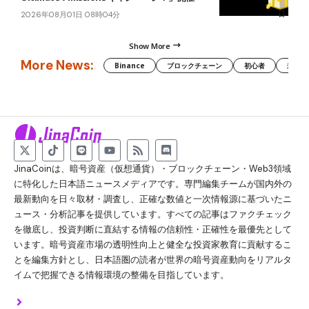
2026年08月01日 08時04分
Show More
More News:
Binance
ブロックチェーン
初心者
米国証
JinaCoinは、暗号資産（仮想通貨）・ブロックチェーン・Web3領域
に特化した日本語ニュースメディアです。専門編集チームが国内外の
最新動向を日々取材・調査し、正確な数値と一次情報源に基づいたニ
ュース・分析記事を提供しています。すべての記事はファクチェック
を徹底し、投資判断に直結する情報の信頼性・正確性を最優先として
います。暗号資産市場の透明性向上と健全な投資家教育に貢献するこ
とを編集方針とし、日本語圏の読者が世界の暗号資産動向をリアルタ
イムで把握できる情報環境の整備を目指しています。