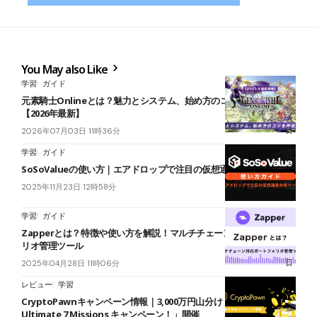
You May also Like
学習
ガイド
元素騎士Onlineとは？魅力とシステム、始め方のコツを徹底解説！
【2026年最新】
2026年07月03日 11時36分
学習
ガイド
SoSoValueの使い方｜エアドロップで注目の仮想通貨分析ツール
2025年11月23日 12時58分
学習
ガイド
Zapperとは？特徴や使い方を解説！マルチチェーン対応ポートフォ
リオ管理ツール
2025年04月28日 11時06分
レビュー
学習
CryptoPawnキャンペーン情報｜3,000万円山分け「CryptoPawn
Ultimate 7 Missions キャンペーン！」開催