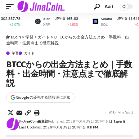
Aa
8
JPY-¥ 165.63
JPY-¥ 11,616.98
XRP
Solana
XRP
SOL
%
-1.63%
-0.65%
JinaCoin
>
学習
>
ガイド
>
BTCCからの出金方法まとめ｜手数料・出
金時間・注意点まで徹底解説
学習
ガイド
BTCCからの出金方法まとめ｜手数
料・出金時間・注意点まで徹底解
説
Googleの優先する情報源に追加
64 Min Read
By
JinaCoin編集部
Published: 2026年01月09日 20時11分
Last Updated: 2026年01月09日 20時11分 8:11 PM