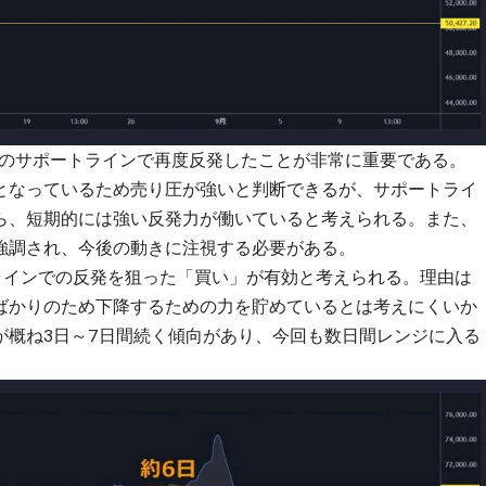
ル付近のサポートラインで再度反発したことが非常に重要である。
となっているため売り圧が強いと判断できるが、サポートライ
ら、短期的には強い反発力が働いていると考えられる。また、
強調され、今後の動きに注視する必要がある。
ートラインでの反発を狙った「買い」が有効と考えられる。理由は
ばかりのため下降するための力を貯めているとは考えにくいか
が概ね3日～7日間続く傾向があり、今回も数日間レンジに入る