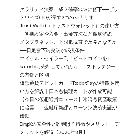
クラリティ法案、成立確率23%に低下──ビッ
トワイズCIOが示す2つのシナリオ
Trust Wallet（トラストウォレット）の使い方
｜初期設定や入金・出金方法など徹底解説
メタプラネット、下限抵抗帯で反発となるか
──日足雲下端突破が転換条件
マイケル・セイラー氏「ビットコインを1
satoshiも売却していない」──ストラテジー
の方針と区別
仮想通貨デビットカードRedotPayの特徴や使
い方を解説｜日本も物理カードが作成可能
【今日の仮想通貨ニュース】米暗号資産政策
に暗雲――金融庁新課とローソン決済実証が
始動
BingXの安全性と評判は？特徴やメリット・デ
メリットを解説【2026年8月】