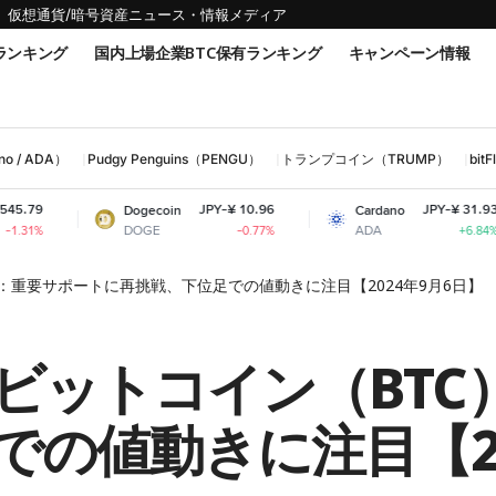
仮想通貨/暗号資産ニュース・情報メディア
ランキング
国内上場企業BTC保有ランキング
キャンペーン情報
 / ADA）
Pudgy Penguins（PENGU）
トランプコイン（TRUMP）
bi
JPY-¥ 10.96
JPY-¥ 31.93
Dogecoin
Cardano
S
DOGE
ADA
-0.77%
+6.84%
：重要サポートに再挑戦、下位足での値動きに注目【2024年9月6日】
ビットコイン（BTC
の値動きに注目【20