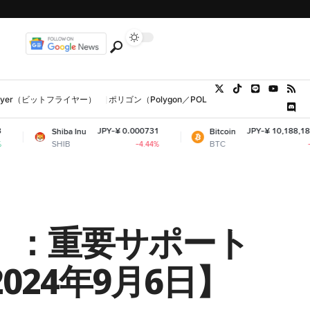
tFlyer（ビットフライヤー）
ポリゴン（Polygon／POL、MATIC）
ウォレット
JPY-¥ 0.000731
JPY-¥ 10,188,184.99
hiba Inu
Bitcoin
SHIB
BTC
-4.44%
-0.7%
）：重要サポート
24年9月6日】