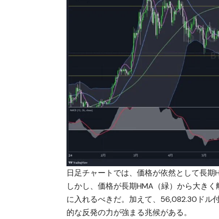
日足チャートでは、価格が依然として長期
しかし、価格が長期HMA（緑）から大き
に入れるべきだ。加えて、56,082.30
的な反発の力が強まる兆候がある。