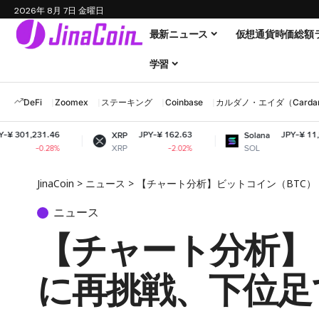
2026年 8月 7日 金曜日
最新ニュース
仮想通貨時価総額
学習
DeFi
Zoomex
ステーキング
Coinbase
カルダノ・エイダ（Cardano
6
JPY-¥ 162.63
JPY-¥ 11,545.79
XRP
Solana
XRP
SOL
%
-2.02%
-1.31%
JinaCoin
>
ニュース
>
【チャート分析】ビットコイン（BTC）
ニュース
【チャート分析】
に再挑戦、下位足で