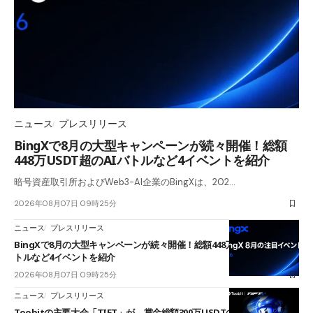
ニュース
プレスリリース
BingXで8月の大型キャンペーンが続々開催！総額
448万USDT超のAIバトルなど4イベントを紹介
暗号資産取引所およびWeb3-AI企業のBingXは、202…
2026年08月07日 09時25分
ニュース
プレスリリース
BingXで8月の大型キャンペーンが続々開催！総額448万USDT超のAIバ
トルなど4イベントを紹介
2026年08月07日 09時25分
ニュース
プレスリリース
Toobitの主要大会「TIFT」が、賞金総額300万USDTのレースとして復