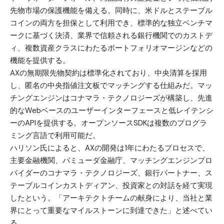
先物市場の保護機能を備える。同時に、米ドルとステーブル
コインの両方を担保として利用でき、標準的な独立ベンチマ
ークに基づく決済、業界で信頼される銀行機関でのカストデ
ィ、複数資産クラスにわたるポートフォリオマージンなどの
機能を提供する。
AXの無期限先物契約は標準化されており、中央清算を採用
し、匿名の中央指値注文板でマッチングする仕組みだ。マッ
チングエンジンはコナマラ・テクノロジーズが構築し、先進
的なWebベースのユーザーインターフェースと低レイテンシ
ーのAPIを提供する。オープンソースSDKは複数のプログラ
ミング言語で利用可能だ。
ハリソン氏によると、AXの開発は1年にわたるプロセスで、
主要金融機関、バミューダ金融庁、マッチングエンジンプロ
バイダーのコナマラ・テクノロジーズ、銀行パートナー、ス
テーブルコインカストディアン、投資家との対話を経て実現
したという。「アーキテクトチームの献身により、当社と業
界にとって重要なマイルストーンに到達できた」と述べてい
る。