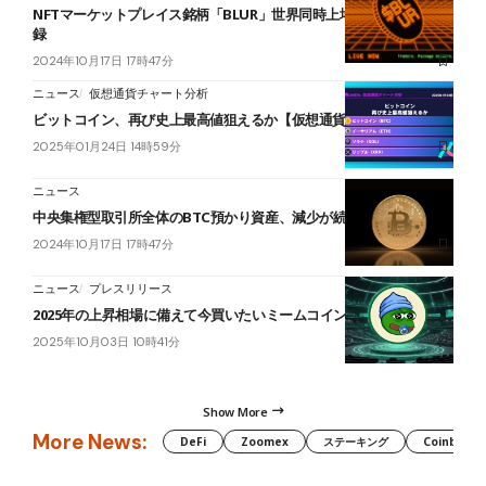
NFTマーケットプレイス銘柄「BLUR」世界同時上場｜8ドル超を記
録
2024年10月17日 17時47分
ニュース
仮想通貨チャート分析
ビットコイン、再び史上最高値狙えるか【仮想通貨チャート分析】
2025年01月24日 14時59分
ニュース
中央集権型取引所全体のBTC預かり資産、減少が続く
2024年10月17日 17時47分
ニュース
プレスリリース
2025年の上昇相場に備えて今買いたいミームコイン3選
2025年10月03日 10時41分
Show More
More News:
DeFi
Zoomex
ステーキング
Coinbase