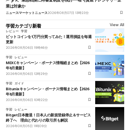
業は対象か
ニュース
マーケットニュース
2026年08月07日 13時23分
View All
学習カテゴリ新着
レビュー
学習
ビットコインを1万円分買ってみた！運用損益を毎週
更新
2026年08月06日 19時46分
学習
レビュー
MEXCキャンペーン・ボーナス情報総まとめ【2026
年8月最新】
2026年08月06日 12時29分
学習
ガイド
Bitunixキャンペーン・ボーナス情報まとめ【2026
年8月最新】
2026年08月06日 10時22分
学習
レビュー
Bitget日本撤退！日本人の新規登録停止＆サービス
終了へ 理由と代わりの取引所も解説
2026年08月05日 11時09分