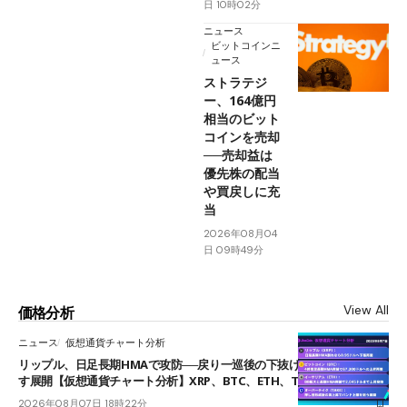
日 10時02分
ニュース
ビットコインニ
ュース
ストラテジ
ー、164億円
相当のビット
コインを売却
──売却益は
優先株の配当
や買戻しに充
当
2026年08月04
日 09時49分
View All
価格分析
ニュース
仮想通貨チャート分析
リップル、日足長期HMAで攻防──戻り一巡後の下抜けで0.95ドルを試
す展開【仮想通貨チャート分析】XRP、BTC、ETH、TAKE
2026年08月07日 18時22分