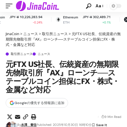
Aa
,283.94
JPY-¥ 302,489.71
JPY-¥ 16
Ethereum
XRP
ETH
XRP
-0.24%
+0.1%
+0
JinaCoin
>
ニュース
>
取引所ニュース
>
元FTX US社長、伝統資産の無
期限先物取引所『AX』ローンチ──ステーブルコイン担保にFX・株
式・金属など対応
取引所ニュース
ニュース
元FTX US社長、伝統資産の無期限
先物取引所『AX』ローンチ──ス
テーブルコイン担保にFX・株式・
金属など対応
Googleの優先する情報源に追加
9 Min Read
By
水澤 誉往
Published: 2025年10月30日 16時10分