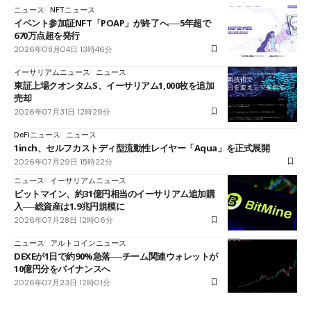
ニュース
NFTニュース
イベント参加証NFT「POAP」が終了へ──5年超で
670万点超を発行
2026年08月04日 13時46分
イーサリアムニュース
ニュース
東証上場クオンタムS、イーサリアム1,000枚を追加
売却
2026年07月31日 12時29分
DeFiニュース
ニュース
1inch、セルフカストディ型流動性レイヤー「Aqua」を正式展開
2026年07月29日 15時22分
ニュース
イーサリアムニュース
ビットマイン、約31億円相当のイーサリアム追加購
入──総資産は1.9兆円規模に
2026年07月28日 12時06分
ニュース
アルトコインニュース
DEXEが1日で約90%急落──チーム関連ウォレットが
10億円分をバイナンスへ
2026年07月23日 12時01分