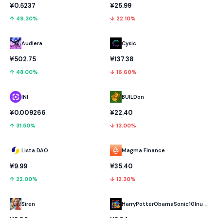
¥0.5237
¥25.99
↑ 49.30%
↓ 22.10%
Audiera
Cysic
¥502.75
¥137.38
↑ 48.00%
↓ 16.60%
INI
BUILDon
¥0.009266
¥22.40
↑ 31.50%
↓ 13.00%
Lista DAO
Magma Finance
¥9.99
¥35.40
↑ 22.00%
↓ 12.30%
HarryPotterObamaSonic10Inu (ETH)
Siren