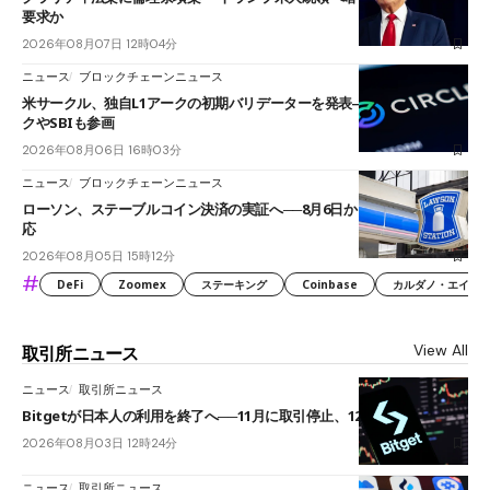
要求か
2026年08月07日 12時04分
ニュース
ブロックチェーンニュース
米サークル、独自L1アークの初期バリデーターを発表――ブラックロッ
クやSBIも参画
2026年08月06日 16時03分
ニュース
ブロックチェーンニュース
ローソン、ステーブルコイン決済の実証へ──8月6日からJPYCやUSDC対
応
2026年08月05日 15時12分
#
DeFi
Zoomex
ステーキング
Coinbase
カルダノ・エイダ（Ca
View All
取引所ニュース
ニュース
取引所ニュース
Bitgetが日本人の利用を終了へ──11月に取引停止、12月末に強制決済
2026年08月03日 12時24分
ニュース
取引所ニュース