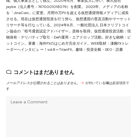
職、個人事業主として独立。2020年6月、事業拡大に伴い、株式会社
jaybe（法人番号：7470001018079）を創業。 2023年、メディアの名称
を「JinaCoin」に変更。月間15万PVを超える仮想通貨情報メディアに成長
させる。現在は仮想通貨投資を行う傍ら、仮想通貨の普及活動やマーケット
リサーチ等を行なっている。2024年6月、一般社団法人 日本クリプトコイ
ン協会の「暗号通貨認定アドバイザー」資格を取得。仮想通貨投資活動：現
物保有・デリバティブ取引・DeFi運用・エアドロップ活動。好きな銘柄：ビ
ットコイン。著書：海外FXのはじめ方完全ガイド。WEB取材：凄腕FXトレ
ーダーへインタビュ ー！vol.8＝TitanFX。趣味：投資全般・SEO・読書
コメントはまだありません
メールアドレスが公開されることはありません。
※
が付いている欄は必須項目で
す