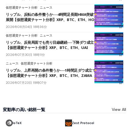
仮想通貨チャート分析
ニュース
リップル、反転の条件整うか──4時間足長期HMA突破で雲下端を目指す
展開【仮想通貨チャート分析】XRP、BTC、ETH、HOME
2026年08月04日 18時36分
仮想通貨チャート分析
ニュース
リップル、反発局面でも売り目線継続──下降ダウ成立で下値追う展開
【仮想通貨チャート分析】XRP、BTC、ETH、UAI
2026年07月30日 18時11分
ニュース
仮想通貨チャート分析
リップル、上昇再開の条件整うか──1時間足ダウ成立で1.185ドルを狙う
【仮想通貨チャート分析】XRP、BTC、ETH、ZAMA
2026年07月23日 19時07分
変動率の高い銘柄一覧
View All
IoTeX
Zest Protocol