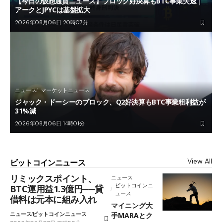
【今日の仮想通貨ニュース】ブロック好決算もBTC事業失速｜
アークとJPYCは基盤拡大
2026年08月06日 20時07分
ニュース
マーケットニュース
ジャック・ドーシーのブロック、Q2好決算もBTC事業粗利益が
31%減
2026年08月06日 14時01分
View All
ビットコインニュース
リミックスポイント、
ニュース
ビットコインニ
BTC運用益1.3億円──貸
ュース
借料は元本に組み入れ
マイニング大
ニュース
ビットコインニュース
手MARAとク