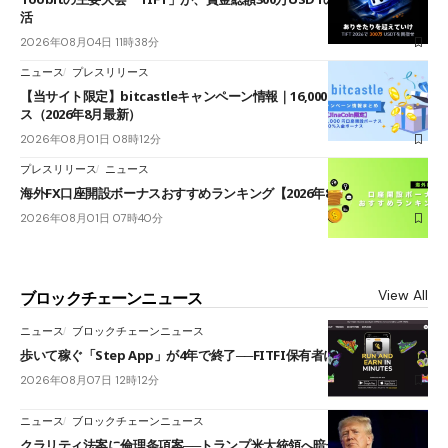
活
2026年08月04日 11時38分
ニュース
プレスリリース
【当サイト限定】bitcastleキャンペーン情報｜16,000円口座開設ボーナ
ス（2026年8月最新）
2026年08月01日 08時12分
プレスリリース
ニュース
海外FX口座開設ボーナスおすすめランキング【2026年8月最新】
2026年08月01日 07時40分
View All
ブロックチェーンニュース
ニュース
ブロックチェーンニュース
歩いて稼ぐ「Step App」が4年で終了──FITFI保有者に対応呼びかけ
2026年08月07日 12時12分
ニュース
ブロックチェーンニュース
クラリティ法案に倫理条項案──トランプ米大統領へ暗号資産事業の売却