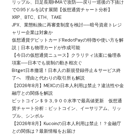
リップル、日足長期HMAで攻防──戻り一巡後の下抜け
で0.95ドルを試す展開【仮想通貨チャート分析】
XRP、BTC、ETH、TAKE
JPX、業態転換に再審査制度を検討──暗号資産トレジ
ャリー企業は対象か
仮想通貨デビットカードRedotPayの特徴や使い方を解
説｜日本も物理カードが作成可能
【今日の仮想通貨ニュース】クラリティ法案に倫理条
項案──日本でも規制の動き相次ぐ
Bitget日本撤退！日本人の新規登録停止＆サービス終
了へ 理由と代わりの取引所も解説
【2026年8月】MEXCの日本人利用は禁止？違法性や金
融庁との関係を解説
ビットコイン＄９３,９００水準で最高値更新 仮想通
貨チャート分析：ビットコイン、イーサリアム、リッ
プル、シンボル
【2026年8月】Kucoinの日本人利用は禁止！？金融庁
との関係は？最新情報をお届け