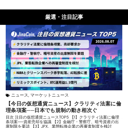
厳選・注目記事
ニュース
,
マーケットニュース
【今日の仮想通貨ニュース】クラリティ法案に倫
リ
理条項案──日本でも規制の動き相次ぐ
下
分
目次 注目の仮想通貨ニュースTOP5 【1】クラリティ法案に倫理
条項案──資産売却を協議 【2】金融庁・警察庁、暗号資産の出
目
庫制限を要請 【3】JPX、業態転換企業の再審査制度を検討