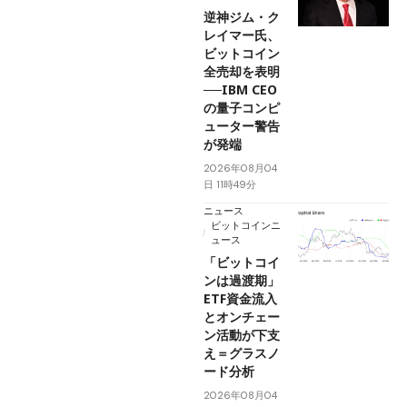
逆神ジム・ク
レイマー氏、
ビットコイン
全売却を表明
──IBM CEO
の量子コンピ
ューター警告
が発端
2026年08月04
日 11時49分
ニュース
ビットコインニ
ュース
「ビットコイ
ンは過渡期」
ETF資金流入
とオンチェー
ン活動が下支
え＝グラスノ
ード分析
2026年08月04