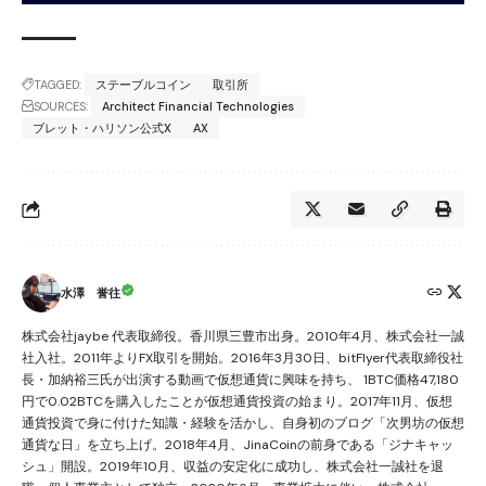
TAGGED:
ステーブルコイン
取引所
SOURCES:
Architect Financial Technologies
ブレット・ハリソン公式X
AX
水澤 誉往
株式会社jaybe 代表取締役。香川県三豊市出身。2010年4月、株式会社一誠
社入社。2011年よりFX取引を開始。2016年3月30日、bitFlyer代表取締役社
長・加納裕三氏が出演する動画で仮想通貨に興味を持ち、 1BTC価格47,180
円で0.02BTCを購入したことが仮想通貨投資の始まり。2017年11月、仮想
通貨投資で身に付けた知識・経験を活かし、自身初のブログ「次男坊の仮想
通貨な日」を立ち上げ。2018年4月、JinaCoinの前身である「ジナキャッ
シュ」開設。2019年10月、収益の安定化に成功し、株式会社一誠社を退