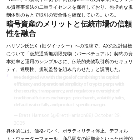
ル資産事業法の二重ライセンスを保有しており、包括的な規
制体制のもとで取引の安全性を確保している。いる。
暗号資産のメリットと伝統市場の信頼
性を融合
ハリソン氏はX（旧ツイッター）への投稿で、AXの設計目標
について「仮想通貨無期限先物（パーペチュアル）契約の資
本効率と運用のシンプルさに、伝統的先物取引所のセキュリ
ティ、透明性、規制監督を組み合わせた」と説明した。
We designed AX with the goal of combining the capital
efficiency and operational simplicity of crypto perps with
the security, transparency, and regulatory oversight of
traditional futures exchanges: price bands, volatility halts,
default waterfalls, and product-specific margin.
— Brett Harrison (@BrettHarrison88)
October 29,
2025
具体的には、価格バンド、ボラティリティ停止、デフォル
ト・ウォーターフォール、商品固有の証拠金といった伝統的