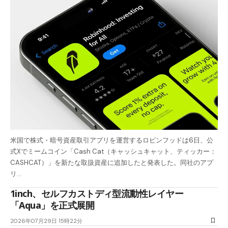
米国で株式・暗号資産取引アプリを運営するロビンフッドは6日、公
式Xでミームコイン「Cash Cat（キャッシュキャット、ティッカー：
CASHCAT）」を新たな取扱資産に追加したと発表した。同社のアプ
リ…
1inch、セルフカストディ型流動性レイヤー
「Aqua」を正式展開
2026年07月29日 15時22分