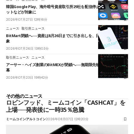
韓国Google Play、海外暗号資産取引所29社を配信停止──OKXやバイビ
ットなどが対象に
2026年07月27日 12時16分
ニュース
取引所ニュース
BitMart閉鎖へ──資産は8月26日までに引き出しを、日本人利用者も対
象
2026年07月26日 13時03分
取引所ニュース
ニュース
アーサー・ヘイズ創業のBitMEXが閉鎖へ──無期限先物を生んだ11年に
幕
2026年07月23日 19時42分
その他のニュース
ロビンフッド、ミームコイン「CASHCAT」を
上場──発表後に一時35％急騰
ミームコイン
アルトコイン
2026年08月07日 12時20分