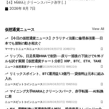
ト
【4】MARAとクリーンスパーク赤字 […]
（
（X
2026年 8月 7日
View All
仮想通貨ニュース
【今日の仮想通貨ニュース】クラリティ法案に倫理条項案──日
本でも規制の動き相次ぐ
マーケットニュース
ニュース
2026年08月07日 20時07分
リップル、日足長期HMAで攻防──戻り一巡後の下抜けで0.95ド
ルを試す展開【仮想通貨チャート分析】XRP、BTC、ETH、TAKE
ニュース
仮想通貨チャート分析
2026年08月07日 18時22分
リミックスポイント、BTC運用益1.3億円──貸借料は元本に組み
入れ
ニュース
ビットコインニュース
2026年08月07日 15時59分
マイニング大手MARAとクリーンスパーク、赤字転落──AI転換
に差
ニュース
ビットコインニュース
2026年08月07日 15時02分
JPX、業態転換に再審査制度を検討──暗号資産トレジャリー企