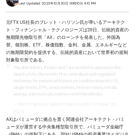
Last Updated: 2025年10月30日 16時10分 4:10 PM
元FTX US社長のブレット・ハリソン氏が率いるアーキテク
ト・フィナンシャル・テクノロジーズは29日、伝統的資産の
無期限先物取引所「AX」のローンチを発表した。外国為
替、個別株、ETF、株価指数、金利、金属、エネルギーなど
の無期限契約を提供する、伝統的資産において世界初の規制
対象取引所である。
The
@Architect_fi
team and I are excited to announce the
launch of AX, the world’s first centralized and regulated
exchange for perpetual futures on traditional assets: FX,
single stocks, ETFs, stock indexes, interest rates, metals,
energy, and more.
pic.twitter.com/W5hmihDubc
— Brett Harrison (@BrettHarrison88)
October 29,
2025
AXはバミューダに拠点を置く関連会社アーキテクト・バミ
ューダが運営する中央集権型取引所で、バミューダ金融庁
（BMA）の規制下にある。同社はBMAの投資事業法とデジタ