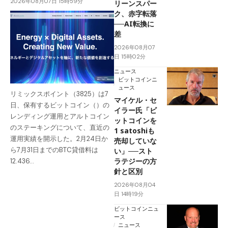
2026年08月07日 15時59分
リーンスパー
ク、赤字転落
──AI転換に
差
2026年08月07
日 15時02分
ニュース
ビットコインニ
ュース
リミックスポイント（3825）は7
マイケル・セ
日、保有するビットコイン（）の
イラー氏「ビ
レンディング運用とアルトコイン
ットコインを
のステーキングについて、直近の
1 satoshiも
運用実績を開示した。2月24日か
売却していな
ら7月31日までのBTC貸借料は
い」──スト
ラテジーの方
12.436…
針と区別
2026年08月04
日 14時19分
ビットコインニュ
ース
ニュース