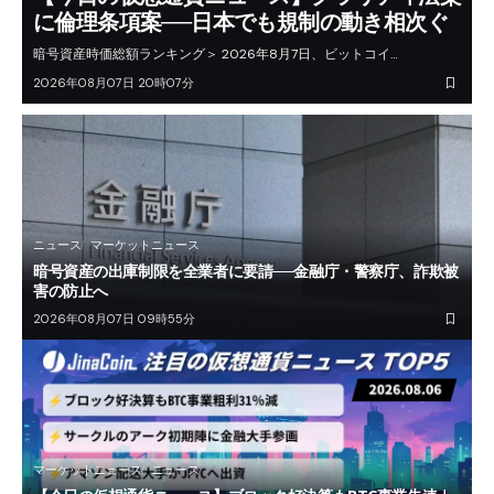
に倫理条項案──日本でも規制の動き相次ぐ
暗号資産時価総額ランキング＞ 2026年8月7日、ビットコイ…
2026年08月07日 20時07分
ニュース
マーケットニュース
暗号資産の出庫制限を全業者に要請──金融庁・警察庁、詐欺被
害の防止へ
2026年08月07日 09時55分
マーケットニュース
ニュース