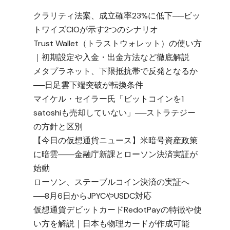
クラリティ法案、成立確率23%に低下──ビッ
トワイズCIOが示す2つのシナリオ
Trust Wallet（トラストウォレット）の使い方
｜初期設定や入金・出金方法など徹底解説
メタプラネット、下限抵抗帯で反発となるか
──日足雲下端突破が転換条件
マイケル・セイラー氏「ビットコインを1
satoshiも売却していない」──ストラテジー
の方針と区別
【今日の仮想通貨ニュース】米暗号資産政策
に暗雲――金融庁新課とローソン決済実証が
始動
ローソン、ステーブルコイン決済の実証へ
──8月6日からJPYCやUSDC対応
仮想通貨デビットカードRedotPayの特徴や使
い方を解説｜日本も物理カードが作成可能