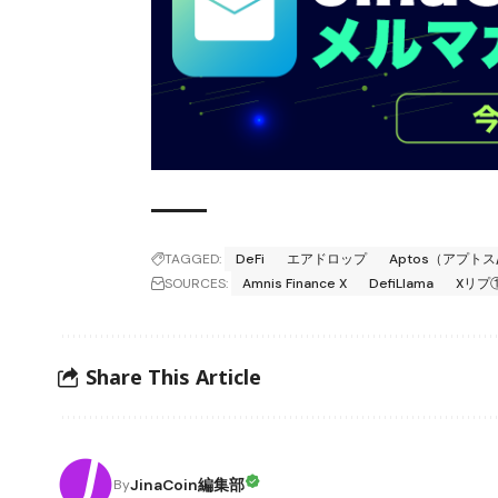
TAGGED:
DeFi
エアドロップ
Aptos（アプトス
SOURCES:
Amnis Finance X
DefiLlama
Xリプ
Share This Article
JinaCoin編集部
By