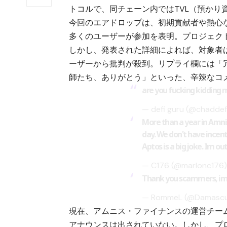
トコルで、同チェーン内ではTVL（預かり
今回のエアドロップは、初期貢献者や熱心
多くのユーザーが参加を表明。プロジェク
しかし、発表された詳細によれば、対象者は
ーザーから批判が殺到。リプライ欄には「
師たち、ありがとう」といった、辛辣なコ
are you fucking kidding 
— defi guru (@chadde
More than a year in Amnis
day. We don't have incenti
Aptos is a big joke. Im out
— C176 (@marlonc176
Thank you scammers, im g
— RommeL (@Damasc
現在、アムニス・ファイナンスの運営チー
アナウンスは出されていない。しかし、プ