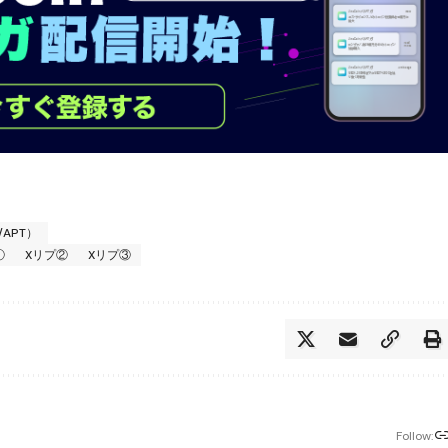
/APT）
①
Xリプ②
Xリプ③
Follow: