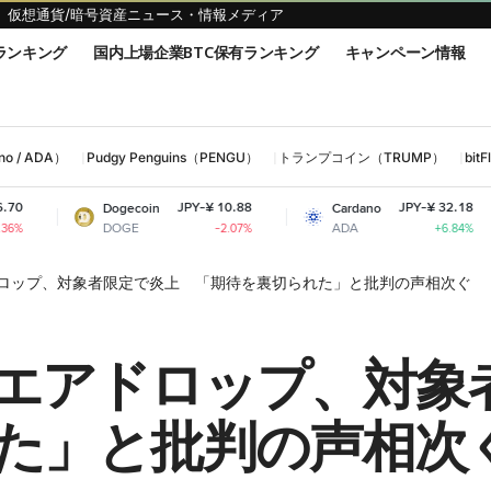
仮想通貨/暗号資産ニュース・情報メディア
ランキング
国内上場企業BTC保有ランキング
キャンペーン情報
 / ADA）
Pudgy Penguins（PENGU）
トランプコイン（TRUMP）
bi
JPY-¥ 10.88
JPY-¥ 32.18
Dogecoin
Cardano
Shiba 
DOGE
ADA
SHIB
-2.07%
+6.84%
eのエアドロップ、対象者限定で炎上 「期待を裏切られた」と批判の声相次ぐ
anceのエアドロップ、
た」と批判の声相次