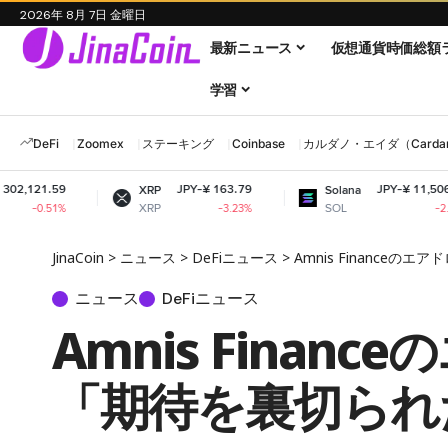
2026年 8月 7日 金曜日
最新ニュース
仮想通貨時価総額
学習
DeFi
Zoomex
ステーキング
Coinbase
カルダノ・エイダ（Cardano
JPY-¥ 163.79
JPY-¥ 11,506.70
XRP
Solana
XRP
SOL
-3.23%
-2.36%
JinaCoin
>
ニュース
>
DeFiニュース
>
Amnis Financ
ニュース
DeFiニュース
Amnis Fin
「期待を裏切られ