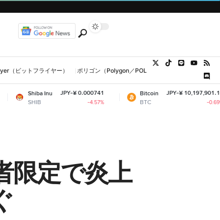
tFlyer（ビットフライヤー）
ポリゴン（Polygon／POL、MATIC）
ウォレット
JPY-¥ 0.000741
JPY-¥ 10,197,901.16
Inu
Bitcoin
Et
BTC
E
-4.57%
-0.69%
対象者限定で炎上
ぐ