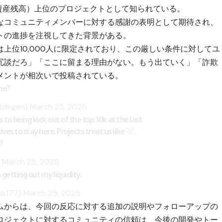
資産残高）上位のプロジェクトとして知られている。
なコミュニティメンバーに対する感謝の表明として期待され、
トの進捗を注視してきた背景がある。
上位10,000人に限定されており、この厳しい条件に対してユ
冗談だろ」「ここに留まる理由がない。もう出ていく」「詐欺
メントが相次いで投稿されている。
me?
fidegen)
March 25, 2025
 to being kick out of the top 10k at the last
ves to stay here. Projects treat us like
.
!
)
March 25, 2025
etting out my liquidity.
us177)
March 25, 2025
ムからは、今回の反応に対する追加の説明やフォローアップの
ロジェクトに対するコミュニティの信頼は、今後の開発やトー