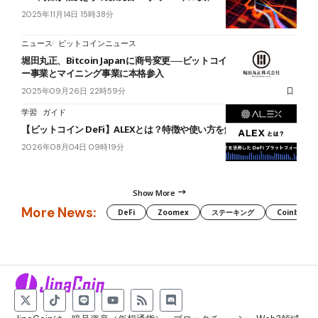
2025年11月14日 15時38分
ニュース
ビットコインニュース
堀田丸正、Bitcoin Japanに商号変更──ビットコイン・トレジャリ
ー事業とマイニング事業に本格参入
2025年09月26日 22時59分
学習
ガイド
【ビットコイン DeFi】ALEXとは？特徴や使い方を解説
2026年08月04日 09時19分
Show More
More News:
DeFi
Zoomex
ステーキング
Coinbase