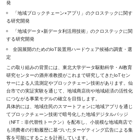
発​
「地域ブロックチェーン×アプリ」のクロステックに関す
る研究開発​
「地域データ×新データ利活用技術」のクロステックに関
する研究開発​
全国展開のためのIoT装置用ハードウェア候補の調査・選
定​
この取り組みの背景には、東北大学データ駆動科学・AI教育
研究センターの酒井准教授がこれまで研究してきたIoTセン
サーによる人流測定やブロックチェーン技術があります。​仙
台市での実証実験を通じて、地域商店街や地域経済の活性化
につながる事業モデルの確立を目指します。
具体的には、地域住民のスマートフォンに地域アプリを通じ
てブロックチェーン技術で暗号化した地域デジタルバッジ
（NFT：非代替性トークン）を配布し、小規模な地域商店で
も消費者の行動履歴に基づいたターゲティング広告による集
客を可能にすることを計画しています。