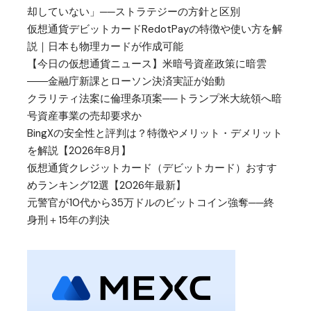
却していない」──ストラテジーの方針と区別
仮想通貨デビットカードRedotPayの特徴や使い方を解
説｜日本も物理カードが作成可能
【今日の仮想通貨ニュース】米暗号資産政策に暗雲
――金融庁新課とローソン決済実証が始動
クラリティ法案に倫理条項案──トランプ米大統領へ暗
号資産事業の売却要求か
BingXの安全性と評判は？特徴やメリット・デメリット
を解説【2026年8月】
仮想通貨クレジットカード（デビットカード）おすす
めランキング12選【2026年最新】
元警官が10代から35万ドルのビットコイン強奪──終
身刑＋15年の判決