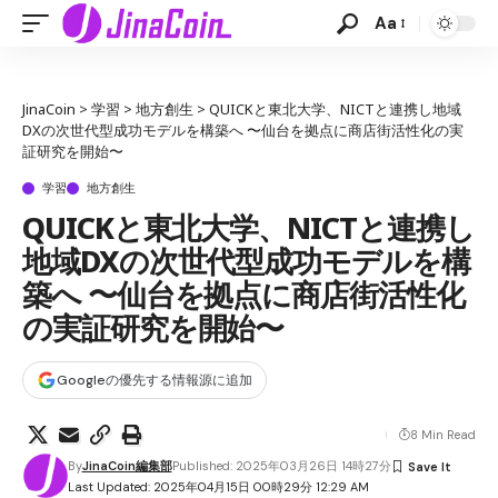
Aa
JinaCoin
>
学習
>
地方創生
>
QUICKと東北大学、NICTと連携し地域
DXの次世代型成功モデルを構築へ 〜仙台を拠点に商店街活性化の実
証研究を開始〜
学習
地方創生
QUICKと東北大学、NICTと連携し
地域DXの次世代型成功モデルを構
築へ 〜仙台を拠点に商店街活性化
の実証研究を開始〜
Googleの優先する情報源に追加
8 Min Read
By
JinaCoin編集部
Published: 2025年03月26日 14時27分
Last Updated: 2025年04月15日 00時29分 12:29 AM