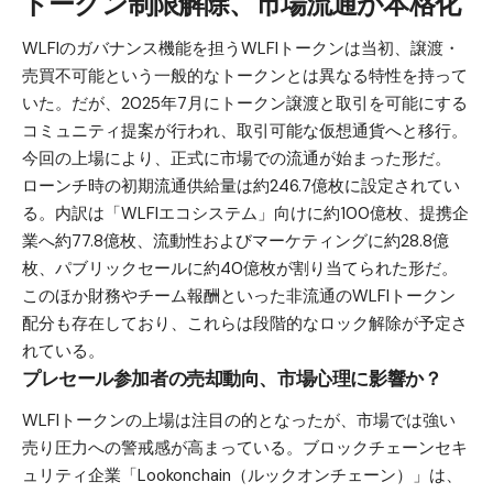
トークン制限解除、市場流通が本格化
WLFIのガバナンス機能を担うWLFIトークンは当初、譲渡・
売買不可能という一般的なトークンとは異なる特性を持って
いた。だが、2025年7月にトークン譲渡と取引を可能にする
コミュニティ提案が行われ、取引可能な仮想通貨へと移行。
今回の上場により、正式に市場での流通が始まった形だ。
ローンチ時の初期流通供給量は約246.7億枚に設定されてい
る。内訳は「WLFIエコシステム」向けに約100億枚、提携企
業へ約77.8億枚、流動性およびマーケティングに約28.8億
枚、パブリックセールに約40億枚が割り当てられた形だ。
このほか財務やチーム報酬といった非流通のWLFIトークン
配分も存在しており、これらは段階的なロック解除が予定さ
れている。
プレセール参加者の売却動向、市場心理に影響か？
WLFIトークンの上場は注目の的となったが、市場では強い
売り圧力への警戒感が高まっている。ブロックチェーンセキ
ュリティ企業「Lookonchain（ルックオンチェーン）」は、