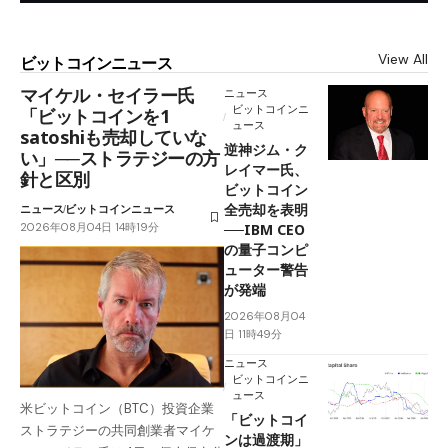
View All
ビットコインニュース
マイケル・セイラー氏
ニュース
ビットコインニ
「ビットコインを1
ュース
satoshiも売却していな
逆神ジム・ク
い」──ストラテジーの方
レイマー氏、
針と区別
ビットコイン
全売却を表明
ニュース
ビットコインニュース
2026年08月04日 14時19分
──IBM CEO
の量子コンピ
ューター警告
が発端
2026年08月04
日 11時49分
ニュース
ビットコインニ
ュース
米ビットコイン（BTC）投資企業
「ビットコイ
ストラテジーの共同創業者マイケ
ンは過渡期」