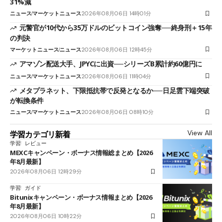
31%減
ニュース
マーケットニュース
2026年08月06日 14時01分
元警官が10代から35万ドルのビットコイン強奪──終身刑＋15年
の判決
マーケットニュース
ニュース
2026年08月06日 12時45分
アマゾン配送大手、JPYCに出資──シリーズB累計約60億円に
ニュース
マーケットニュース
2026年08月06日 11時04分
メタプラネット、下限抵抗帯で反発となるか──日足雲下端突破
が転換条件
ニュース
マーケットニュース
2026年08月06日 08時10分
View All
学習カテゴリ新着
学習
レビュー
MEXCキャンペーン・ボーナス情報総まとめ【2026
年8月最新】
2026年08月06日 12時29分
学習
ガイド
Bitunixキャンペーン・ボーナス情報まとめ【2026
年8月最新】
2026年08月06日 10時22分