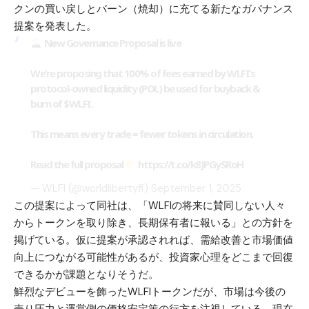
クンの買い戻しとバーン（焼却）に充てる新たなガバナンス
提案を発表した。
New Governance Proposal is live
We’re proposing that 100% of fees earned by WLFI’s
protocol-owned liquidity (POL) be used for buyback &
burn of
$WLFI
.
This means every trade = fewer tokens in circulation.
Read the full proposal
https://t.co/k8JPGySRoH
— WLFI (@worldlibertyfi)
September 1, 2025
この提案によって同社は、「WLFIの将来に賛同しない人々
からトークンを取り除き、長期保有者に報いる」との方針を
掲げている。仮に提案が承認されれば、需給改善と市場価値
向上につながる可能性があるが、投資家心理をどこまで回復
できるかが課題となりそうだ。
鮮烈なデビューを飾ったWLFIトークンだが、市場は今後の
売り圧力と運営側の価格安定策の行方を注視している。現在