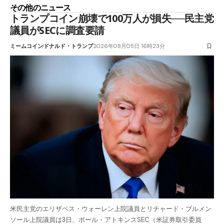
その他のニュース
トランプコイン崩壊で100万人が損失──民主党
議員がSECに調査要請
ミームコイン
ドナルド・トランプ
2026年08月05日 16時23分
米民主党のエリザベス・ウォーレン上院議員とリチャード・ブルメン
ソール上院議員は3日、ポール・アトキンスSEC（米証券取引委員