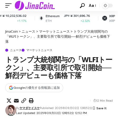
Aa
JPY-¥ 301,696.76
JPY-¥ 166.34
Ethereum
XRP
ETH
XRP
+2.32%
-1.01%
JinaCoin
>
ニュース
>
マーケットニュース
>
トランプ大統領関与の
「WLFIトークン」、主要取引所で取引開始──鮮烈デビューも価格下
落
ニュース
マーケットニュース
トランプ大統領関与の「WLFIトー
クン」、主要取引所で取引開始──
鮮烈デビューも価格下落
Googleの優先する情報源に追加
12 Min Read
By
ヤマダケイスケ
Published: 2025年09月02日 12時52分
Last Updated: 2025年09月02日 12時52分 12:52 PM