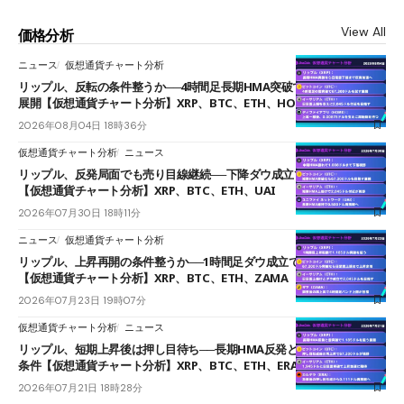
View All
価格分析
ニュース
仮想通貨チャート分析
リップル、反転の条件整うか──4時間足長期HMA突破で雲下端を目指す
展開【仮想通貨チャート分析】XRP、BTC、ETH、HOME
2026年08月04日 18時36分
仮想通貨チャート分析
ニュース
リップル、反発局面でも売り目線継続──下降ダウ成立で下値追う展開
【仮想通貨チャート分析】XRP、BTC、ETH、UAI
2026年07月30日 18時11分
ニュース
仮想通貨チャート分析
リップル、上昇再開の条件整うか──1時間足ダウ成立で1.185ドルを狙う
【仮想通貨チャート分析】XRP、BTC、ETH、ZAMA
2026年07月23日 19時07分
仮想通貨チャート分析
ニュース
リップル、短期上昇後は押し目待ち──長期HMA反発と雲上抜けが買い
条件【仮想通貨チャート分析】XRP、BTC、ETH、ERA
2026年07月21日 18時28分