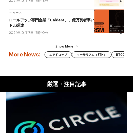
2024年10月17日 17時46分
ニュース
ロールアップ専門企業「Caldera」、億万長者率いるVCから1,500万
ドル調達
2024年10月17日 17時40分
Show More
More News:
エアドロップ
イーサリアム（ETH）
BTCC
厳選・注目記事