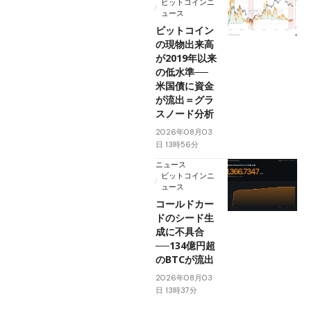
ビットコインニ
ュース
ビットコイン
の現物出来高
が2019年以来
の低水準──
米国債に資金
が流出＝グラ
スノード分析
2026年08月03
日 13時56分
ニュース
ビットコインニ
ュース
コールドカー
ドのシード生
成に不具合
──134億円超
のBTCが流出
2026年08月03
日 13時37分