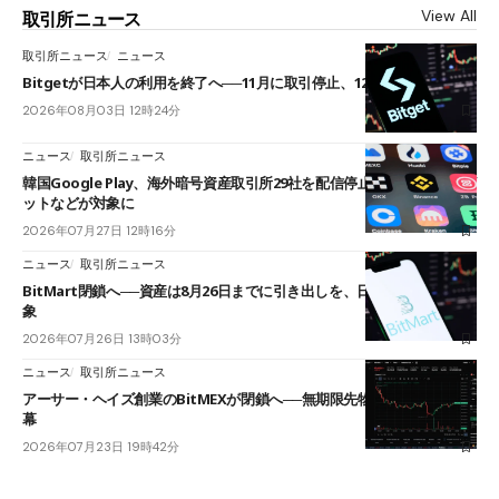
View All
取引所ニュース
取引所ニュース
ニュース
Bitgetが日本人の利用を終了へ──11月に取引停止、12月末に強制決済
2026年08月03日 12時24分
ニュース
取引所ニュース
韓国Google Play、海外暗号資産取引所29社を配信停止──OKXやバイビ
ットなどが対象に
2026年07月27日 12時16分
ニュース
取引所ニュース
BitMart閉鎖へ──資産は8月26日までに引き出しを、日本人利用者も対
象
2026年07月26日 13時03分
ニュース
取引所ニュース
アーサー・ヘイズ創業のBitMEXが閉鎖へ──無期限先物を生んだ11年に
幕
2026年07月23日 19時42分