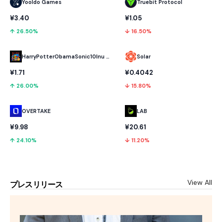
Yooldo Games
Truebit Protocol
¥3.40
¥1.05
↑ 26.50%
↓ 16.50%
HarryPotterObamaSonic10Inu (ETH)
Solar
¥1.71
¥0.4042
↑ 26.00%
↓ 15.80%
OVERTAKE
LAB
¥9.98
¥20.61
↑ 24.10%
↓ 11.20%
View All
プレスリリース