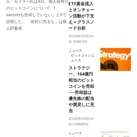
ル・セイラー氏は4日、個人保有分
ETF資金流入
のビットコインについて「1
とオンチェー
satoshiも売却していない」とXで
ン活動が下支
え＝グラスノ
説明した。 「絶対に売るな」は個
ード分析
人貯蓄者…
2026年08月04
日 10時02分
ニュース
ビットコインニ
ュース
ストラテジ
ー、164億円
相当のビット
コインを売却
──売却益は
優先株の配当
や買戻しに充
当
2026年08月04
日 09時49分
ニュース