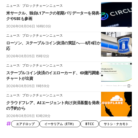
ニュース
ブロックチェーンニュース
米サークル、独自L1アークの初期バリデーターを発表――ブラックロッ
クやSBIも参画
2026年08月06日 16時03分
ニュース
ブロックチェーンニュース
ローソン、ステーブルコイン決済の実証へ──8月6日からJPYCやUSDC対
応
2026年08月05日 15時12分
ニュース
ブロックチェーンニュース
ステーブルコイン決済のイエローカード、63億円調達──ソニーやスタン
チャートが出資
2026年08月05日 11時59分
ニュース
ブロックチェーンニュース
クラウドフレア、AIエージェント向け決済基盤を発表──まずハンドル名
の予約から
2026年08月05日 10時28分
#
エアドロップ
イーサリアム（ETH）
BTCC
サトシ・ナカモト