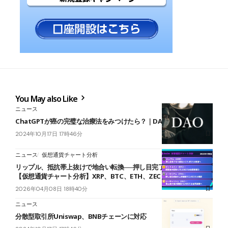
You May also Like
ニュース
ChatGPTが癌の完璧な治療法をみつけたら？｜DAOと医療倫理
2024年10月17日 17時46分
ニュース
仮想通貨チャート分析
リップル、抵抗帯上抜けで地合い転換──押し目完了で1.45ドル視野
【仮想通貨チャート分析】XRP、BTC、ETH、ZEC
2026年04月08日 18時40分
ニュース
分散型取引所Uniswap、BNBチェーンに対応