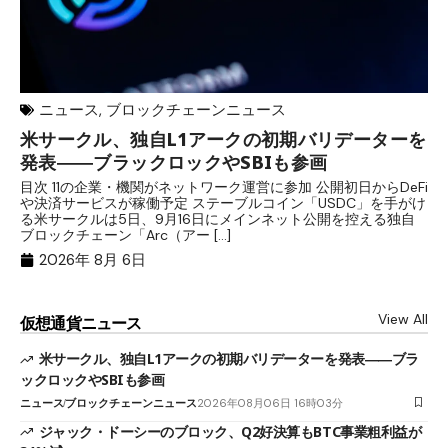
ニュース
,
ブロックチェーンニュース
米サークル、独自L1アークの初期バリデーターを
ジ
発表――ブラックロックやSBIも参画
B
目次 11の企業・機関がネットワーク運営に参加 公開初日からDeFi
目
や決済サービスが稼働予定 ステーブルコイン「USDC」を手がけ
だ
る米サークルは5日、9月16日にメインネット公開を控える独自
大
ブロックチェーン「Arc（アー […]
半
2026年 8月 6日
View All
仮想通貨ニュース
米サークル、独自L1アークの初期バリデーターを発表――ブラ
ックロックやSBIも参画
ニュース
ブロックチェーンニュース
2026年08月06日 16時03分
ジャック・ドーシーのブロック、Q2好決算もBTC事業粗利益が