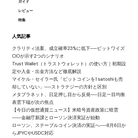
ガイド
レビュー
特集
人気記事
クラリティ法案、成立確率23%に低下──ビットワイズ
CIOが示す2つのシナリオ
Trust Wallet（トラストウォレット）の使い方｜初期設
定や入金・出金方法など徹底解説
マイケル・セイラー氏「ビットコインを1 satoshiも売
却していない」──ストラテジーの方針と区別
メタプラネット、日足押し目から反発──日足一目均衡
表雲下端が次の焦点
【今日の仮想通貨ニュース】米暗号資産政策に暗雲
――金融庁新課とローソン決済実証が始動
ローソン、ステーブルコイン決済の実証へ──8月6日か
らJPYCやUSDC対応