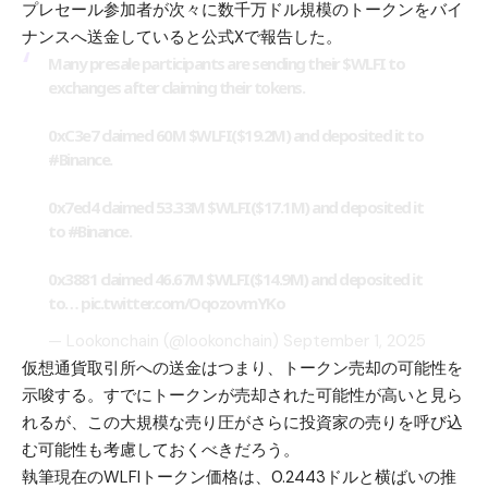
プレセール参加者が次々に数千万ドル規模のトークンをバイ
ナンスへ送金していると公式Xで報告した。
Many presale participants are sending their
$WLFI
to
exchanges after claiming their tokens.
0xC3e7 claimed 60M
$WLFI
($19.2M) and deposited it to
#Binance
.
0x7ed4 claimed 53.33M
$WLFI
($17.1M) and deposited it
to
#Binance
.
0x3881 claimed 46.67M
$WLFI
($14.9M) and deposited it
to…
pic.twitter.com/OqozovmYKo
— Lookonchain (@lookonchain)
September 1, 2025
仮想通貨取引所への送金はつまり、トークン売却の可能性を
示唆する。すでにトークンが売却された可能性が高いと見ら
れるが、この大規模な売り圧がさらに投資家の売りを呼び込
む可能性も考慮しておくべきだろう。
執筆現在のWLFIトークン価格は、0.2443ドルと横ばいの推