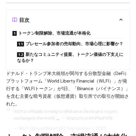
目次
トークン制限解除、市場流通が本格化
プレセール参加者の売却動向、市場心理に影響か？
新たなコミュニティ提案、トークン価値の下支えに
なるか？
ドナルド・トランプ米大統領が関与する分散型金融（DeFi）
プラットフォーム「World Liberty Financial（WLFI）」が発
行する「WLFIトークン」が1日、「Binance（バイナンス）」
を含む主要な暗号資産（仮想通貨）取引所での取引が開始さ
れた。
WLFI is officially coming to
@binance
the largest crypto
exchange in the world
https://t.co/MnPbpPZPlI
— WLFI (@worldlibertyfi)
September 1, 2025