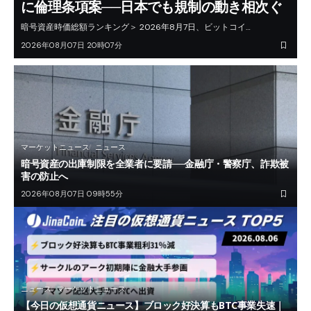
に倫理条項案──日本でも規制の動き相次ぐ
暗号資産時価総額ランキング＞ 2026年8月7日、ビットコイ…
2026年08月07日 20時07分
マーケットニュース
ニュース
暗号資産の出庫制限を全業者に要請──金融庁・警察庁、詐欺被
害の防止へ
2026年08月07日 09時55分
ニュース
マーケットニュース
【今日の仮想通貨ニュース】ブロック好決算もBTC事業失速｜