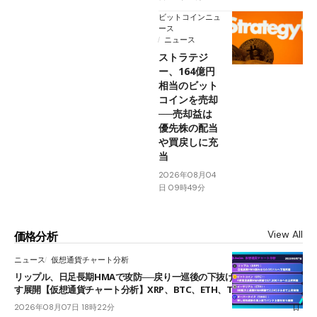
ビットコインニュ
ース
ニュース
ストラテジ
ー、164億円
相当のビット
コインを売却
──売却益は
優先株の配当
や買戻しに充
当
2026年08月04
日 09時49分
View All
価格分析
ニュース
仮想通貨チャート分析
リップル、日足長期HMAで攻防──戻り一巡後の下抜けで0.95ドルを試
す展開【仮想通貨チャート分析】XRP、BTC、ETH、TAKE
2026年08月07日 18時22分