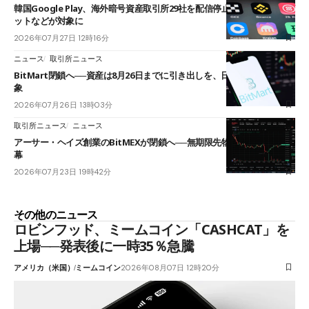
韓国Google Play、海外暗号資産取引所29社を配信停止──OKXやバイビ
ットなどが対象に
2026年07月27日 12時16分
ニュース
取引所ニュース
BitMart閉鎖へ──資産は8月26日までに引き出しを、日本人利用者も対
象
2026年07月26日 13時03分
取引所ニュース
ニュース
アーサー・ヘイズ創業のBitMEXが閉鎖へ──無期限先物を生んだ11年に
幕
2026年07月23日 19時42分
その他のニュース
ロビンフッド、ミームコイン「CASHCAT」を
上場──発表後に一時35％急騰
アメリカ（米国）
ミームコイン
2026年08月07日 12時20分