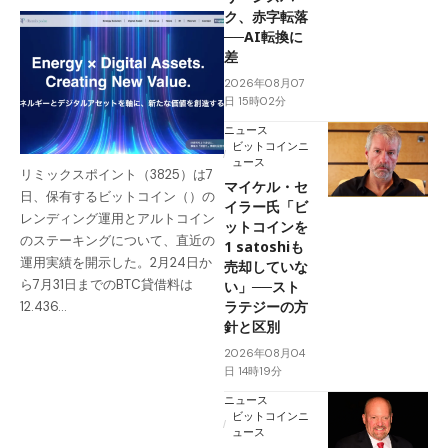
ク、赤字転落
──AI転換に
差
2026年08月07
日 15時02分
ニュース
ビットコインニ
ュース
リミックスポイント（3825）は7
マイケル・セ
日、保有するビットコイン（）の
イラー氏「ビ
レンディング運用とアルトコイン
ットコインを
のステーキングについて、直近の
1 satoshiも
運用実績を開示した。2月24日か
売却していな
ら7月31日までのBTC貸借料は
い」──スト
ラテジーの方
12.436…
針と区別
2026年08月04
日 14時19分
ニュース
ビットコインニ
ュース