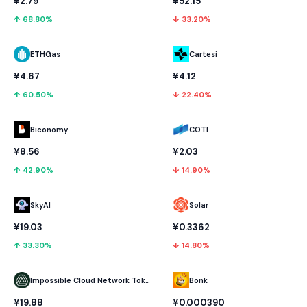
¥2.79
¥52.15
↑ 68.80%
↓ 33.20%
ETHGas
Cartesi
¥4.67
¥4.12
↑ 60.50%
↓ 22.40%
Biconomy
COTI
¥8.56
¥2.03
↑ 42.90%
↓ 14.90%
SkyAI
Solar
¥19.03
¥0.3362
↑ 33.30%
↓ 14.80%
Impossible Cloud Network Token
Bonk
¥19.88
¥0.000390