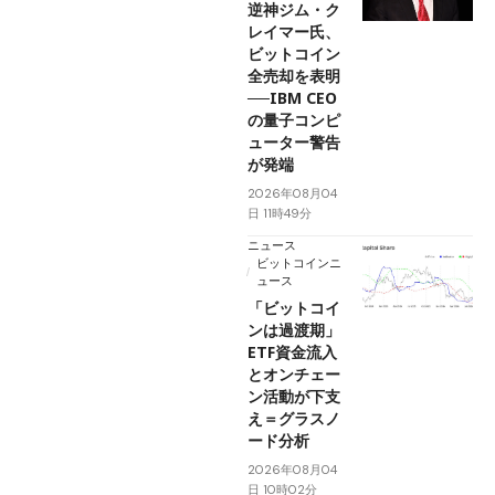
逆神ジム・ク
レイマー氏、
ビットコイン
全売却を表明
──IBM CEO
の量子コンピ
ューター警告
が発端
2026年08月04
日 11時49分
ニュース
ビットコインニ
ュース
「ビットコイ
ンは過渡期」
ETF資金流入
とオンチェー
ン活動が下支
え＝グラスノ
ード分析
2026年08月04
日 10時02分