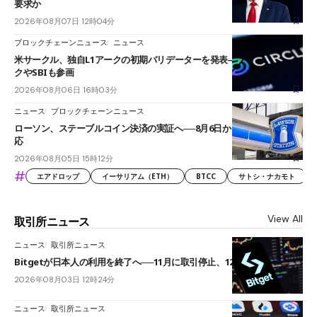
要求か
2026年08月07日 12時04分
ブロックチェーンニュース
ニュース
米サークル、独自L1アークの初期バリデーターを発表――ブラックロッ
クやSBIも参画
2026年08月06日 16時03分
ニュース
ブロックチェーンニュース
ローソン、ステーブルコイン決済の実証へ──8月6日からJPYCやUSDC対
応
2026年08月05日 15時12分
#
エアドロップ
イーサリアム（ETH）
BTCC
サトシ・ナカモト
View All
取引所ニュース
ニュース
取引所ニュース
Bitgetが日本人の利用を終了へ──11月に取引停止、12月末に強制決済
2026年08月03日 12時24分
ニュース
取引所ニュース