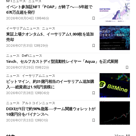
NFTニュース
ニュース
イベント参加証NFT「POAP」が終了へ──5年超で
670万点超を発行
2026年08月04日 13時46分
イーサリアムニュース
ニュース
東証上場クオンタムS、イーサリアム1,000枚を追加
売却
2026年07月31日 12時29分
ニュース
DeFiニュース
1inch、セルフカストディ型流動性レイヤー「Aqua」を正式展開
2026年07月29日 15時22分
ニュース
イーサリアムニュース
ビットマイン、約31億円相当のイーサリアム追加購
入──総資産は1.9兆円規模に
2026年07月28日 12時06分
ニュース
アルトコインニュース
DEXEが1日で約90%急落──チーム関連ウォレットが
10億円分をバイナンスへ
2026年07月23日 12時01分
View All