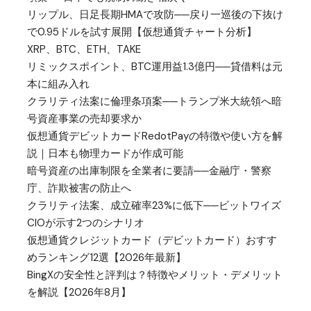
リップル、日足長期HMAで攻防──戻り一巡後の下抜け
で0.95ドルを試す展開【仮想通貨チャート分析】
XRP、BTC、ETH、TAKE
リミックスポイント、BTC運用益1.3億円──貸借料は元
本に組み入れ
クラリティ法案に倫理条項案──トランプ米大統領へ暗
号資産事業の売却要求か
仮想通貨デビットカードRedotPayの特徴や使い方を解
説｜日本も物理カードが作成可能
暗号資産の出庫制限を全業者に要請──金融庁・警察
庁、詐欺被害の防止へ
クラリティ法案、成立確率23%に低下──ビットワイズ
CIOが示す2つのシナリオ
仮想通貨クレジットカード（デビットカード）おすす
めランキング12選【2026年最新】
BingXの安全性と評判は？特徴やメリット・デメリット
を解説【2026年8月】