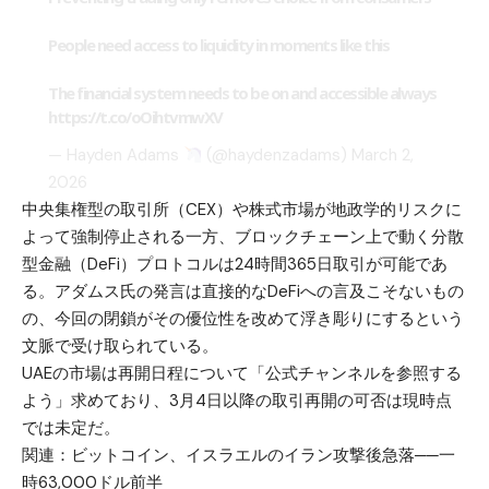
People need access to liquidity in moments like this
The financial system needs to be on and accessible always
https://t.co/oOihtvmwXV
— Hayden Adams
(@haydenzadams)
March 2,
2026
中央集権型の取引所（CEX）や株式市場が地政学的リスクに
よって強制停止される一方、ブロックチェーン上で動く分散
型金融（DeFi）プロトコルは24時間365日取引が可能であ
る。アダムス氏の発言は直接的なDeFiへの言及こそないもの
の、今回の閉鎖がその優位性を改めて浮き彫りにするという
文脈で受け取られている。
UAEの市場は再開日程について「公式チャンネルを参照する
よう」求めており、3月4日以降の取引再開の可否は現時点
では未定だ。
関連：
ビットコイン、イスラエルのイラン攻撃後急落──一
時63,000ドル前半