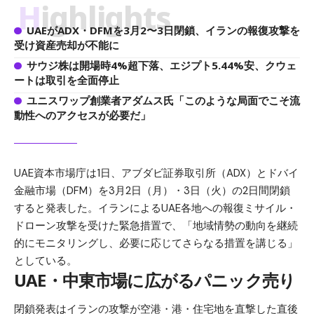
Highlights
UAEがADX・DFMを3月2〜3日閉鎖、イランの報復攻撃を
受け資産売却が不能に
サウジ株は開場時4%超下落、エジプト5.44%安、クウェ
ートは取引を全面停止
ユニスワップ創業者アダムス氏「このような局面でこそ流
動性へのアクセスが必要だ」
UAE資本市場庁は1日、アブダビ証券取引所（ADX）とドバイ
金融市場（DFM）を3月2日（月）・3日（火）の2日間閉鎖
すると発表した。イランによるUAE各地への報復ミサイル・
ドローン攻撃を受けた緊急措置で、「地域情勢の動向を継続
的にモニタリングし、必要に応じてさらなる措置を講じる」
としている。
UAE・中東市場に広がるパニック売り
閉鎖発表はイランの攻撃が空港・港・住宅地を直撃した直後