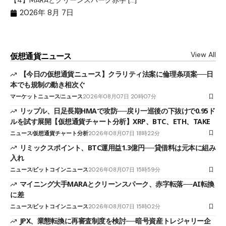
【4】MARAとクリーンスパーク赤字 […]
（
（X
2026年 8月 7日
View All
仮想通貨ニュース
【今日の仮想通貨ニュース】クラリティ法案に倫理条項案──日
本でも規制の動き相次ぐ
マーケットニュース
ニュース
2026年08月07日 20時07分
リップル、日足長期HMAで攻防──戻り一巡後の下抜けで0.95ド
ルを試す展開【仮想通貨チャート分析】XRP、BTC、ETH、TAKE
ニュース
仮想通貨チャート分析
2026年08月07日 18時22分
リミックスポイント、BTC運用益1.3億円──貸借料は元本に組み
入れ
ニュース
ビットコインニュース
2026年08月07日 15時59分
マイニング大手MARAとクリーンスパーク、赤字転落──AI転換
に差
ニュース
ビットコインニュース
2026年08月07日 15時02分
JPX、業態転換に再審査制度を検討──暗号資産トレジャリー企