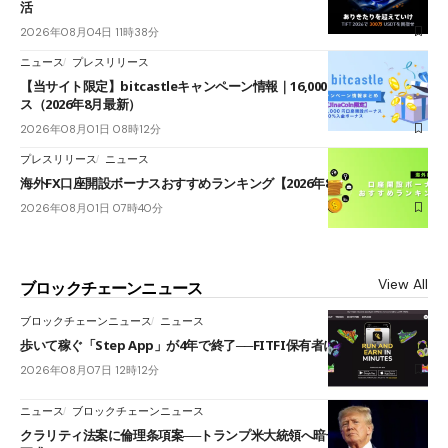
活
2026年08月04日 11時38分
ニュース
プレスリリース
【当サイト限定】bitcastleキャンペーン情報｜16,000円口座開設ボーナ
ス（2026年8月最新）
2026年08月01日 08時12分
プレスリリース
ニュース
海外FX口座開設ボーナスおすすめランキング【2026年8月最新】
2026年08月01日 07時40分
View All
ブロックチェーンニュース
ブロックチェーンニュース
ニュース
歩いて稼ぐ「Step App」が4年で終了──FITFI保有者に対応呼びかけ
2026年08月07日 12時12分
ニュース
ブロックチェーンニュース
クラリティ法案に倫理条項案──トランプ米大統領へ暗号資産事業の売却