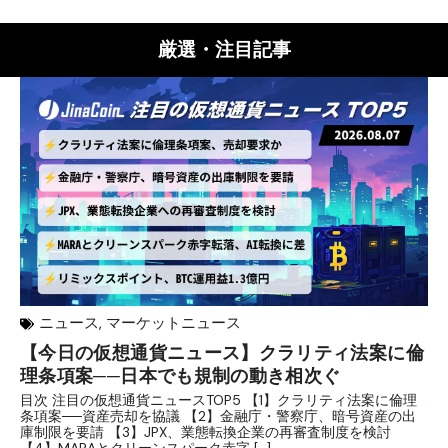
厳選・注目記事
ニュース
,
マーケットニュース
【今日の仮想通貨ニュース】クラリティ法案に倫
リ
理条項案──日本でも規制の動き相次ぐ
下
分
目次 注目の仮想通貨ニュースTOP5 【1】クラリティ法案に倫理
条項案──資産売却を協議 【2】金融庁・警察庁、暗号資産の出
目
庫制限を要請 【3】JPX、業態転換企業の再審査制度を検討
ト