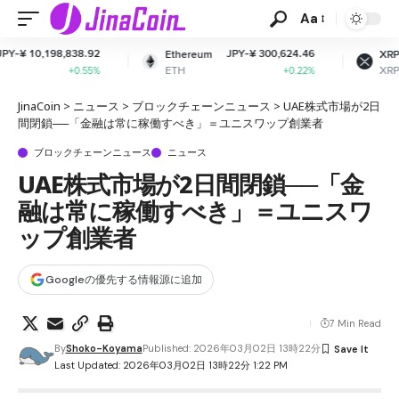
Aa
2
JPY-¥ 300,624.46
JPY-¥ 160.01
Ethereum
XRP
ETH
XRP
%
+0.22%
-2%
JinaCoin
>
ニュース
>
ブロックチェーンニュース
>
UAE株式市場が2日
間閉鎖──「金融は常に稼働すべき」＝ユニスワップ創業者
ブロックチェーンニュース
ニュース
UAE株式市場が2日間閉鎖──「金
融は常に稼働すべき」＝ユニスワ
ップ創業者
Googleの優先する情報源に追加
7 Min Read
By
Shoko-Koyama
Published: 2026年03月02日 13時22分
Last Updated: 2026年03月02日 13時22分 1:22 PM