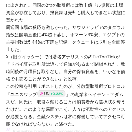
に出された。同国の2つの取引所には数十億ドル規模の上場
資産が存在しており、投資家は売却も購入もできない状態に
置かれた。
周辺国市場の反応も激しかった。サウジアラビアのタダウル
指数は開場直後に4%超下落し、オマーン3%安、エジプトの
主要指数は5.44%の下落を記録。クウェートは取引を全面停
止した。
X（旧ツイッター）では著名アナリストの@TicTocTickが
「ドバイ証券取引所は追って通知があるまで閉鎖された。数
時間後の月曜日は取引なし。自分の保有資産を、いかなる価
格でも売ることができない」と投稿。
この投稿を引用リポストしたのが、分散型取引所プロトコル
UNI
+0.22%
「ユニスワップ
」の創業者ヘイデン・アダム
スだ。同氏は「取引を禁じることは消費者から選択肢を奪う
だけだ。このような局面でこそ、人々は流動性へのアクセス
が必要となる。金融システムは常に稼働していてアクセス可
能でなければならない」と述べた。
Preventing trading only removes choice from consumers