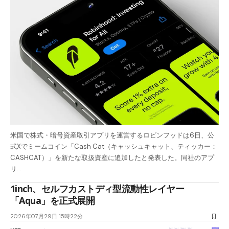
米国で株式・暗号資産取引アプリを運営するロビンフッドは6日、公
式Xでミームコイン「Cash Cat（キャッシュキャット、ティッカー：
CASHCAT）」を新たな取扱資産に追加したと発表した。同社のアプ
リ…
1inch、セルフカストディ型流動性レイヤー
「Aqua」を正式展開
2026年07月29日 15時22分