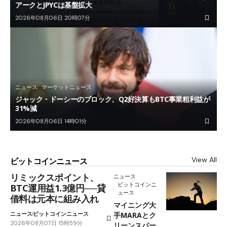
アークとJPYCは基盤拡大
2026年08月06日 20時07分
ニュース
マーケットニュース
ジャック・ドーシーのブロック、Q2好決算もBTC事業粗利益が
31%減
2026年08月06日 14時01分
View All
ビットコインニュース
リミックスポイント、
ニュース
ビットコインニ
BTC運用益1.3億円──貸
ュース
借料は元本に組み入れ
マイニング大
ニュース
ビットコインニュース
手MARAとク
2026年08月07日 15時59分
リーンスパー