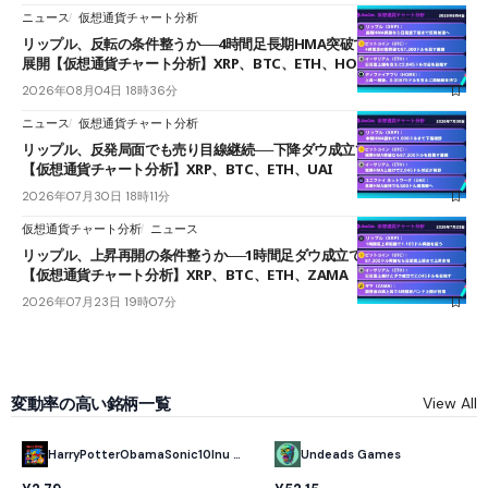
ニュース
仮想通貨チャート分析
リップル、反転の条件整うか──4時間足長期HMA突破で雲下端を目指す
展開【仮想通貨チャート分析】XRP、BTC、ETH、HOME
2026年08月04日 18時36分
ニュース
仮想通貨チャート分析
リップル、反発局面でも売り目線継続──下降ダウ成立で下値追う展開
【仮想通貨チャート分析】XRP、BTC、ETH、UAI
2026年07月30日 18時11分
仮想通貨チャート分析
ニュース
リップル、上昇再開の条件整うか──1時間足ダウ成立で1.185ドルを狙う
【仮想通貨チャート分析】XRP、BTC、ETH、ZAMA
2026年07月23日 19時07分
変動率の高い銘柄一覧
View All
HarryPotterObamaSonic10Inu (ETH)
Undeads Games