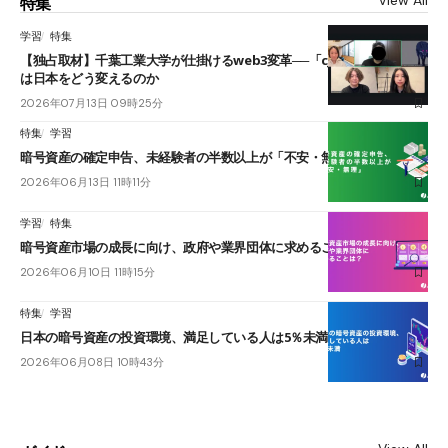
特集
学習
特集
【独占取材】千葉工業大学が仕掛けるweb3変革──「cJPY」とAIの融合
は日本をどう変えるのか
2026年07月13日 09時25分
特集
学習
暗号資産の確定申告、未経験者の半数以上が「不安・無理」
2026年06月13日 11時11分
学習
特集
暗号資産市場の成長に向け、政府や業界団体に求めることは？
2026年06月10日 11時15分
特集
学習
日本の暗号資産の投資環境、満足している人は5％未満
2026年06月08日 10時43分