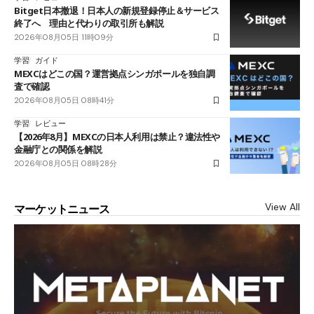
Bitget日本撤退！日本人の新規登録停止＆サービス
終了へ 理由と代わりの取引所も解説
2026年08月05日 11時09分
学習
ガイド
MEXCはどこの国？運営拠点シンガポールを独自調
査で確認
2026年08月05日 08時41分
学習
レビュー
【2026年8月】MEXCの日本人利用は禁止？違法性や
金融庁との関係を解説
2026年08月05日 08時28分
View All
マーケットニュース