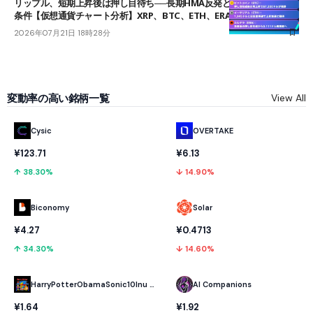
リップル、短期上昇後は押し目待ち──長期HMA反発と雲上抜けが買い
条件【仮想通貨チャート分析】XRP、BTC、ETH、ERA
2026年07月21日 18時28分
変動率の高い銘柄一覧
View All
Cysic
OVERTAKE
¥123.71
¥6.13
↑ 38.30%
↓ 14.90%
Biconomy
Solar
¥4.27
¥0.4713
↑ 34.30%
↓ 14.60%
HarryPotterObamaSonic10Inu (ETH)
AI Companions
¥1.64
¥1.92