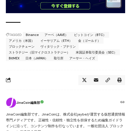
TAGGED:
Binance
アーベ（AAVE）
ビットコイン（BTC）
アメリカ（米国）
イーサリアム（ETH）
金（ゴールド）
ブロックチェーン
ヴィタリック・ブテリン
ストラテジー（旧マイクロストラテジー）
米国証券取引委員会（SEC）
BitMEX
日本（JAPAN）
取引所
アーサー・ヘイズ
JinaCoin編集部
JinaCoin編集部です。JinaCoinは、株式会社jaybeが運営する仮想通貨情報
専門メディアです。 正確性・信頼性・独立性を担保するため編集ガイドラ
インに沿って、コンテンツ制作を行なっています。 一般社団法人 ブロック