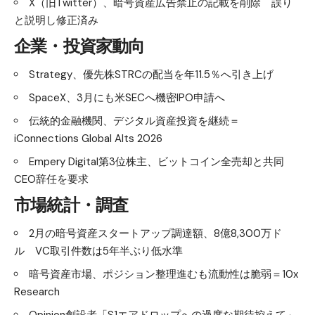
X（旧Twitter）、暗号資産広告禁止の記載を削除 誤り
と説明し修正済み
企業・投資家動向
Strategy、優先株STRCの配当を年11.5％へ引き上げ
SpaceX、3月にも米SECへ機密IPO申請へ
伝統的金融機関、デジタル資産投資を継続＝
iConnections Global Alts 2026
Empery Digital第3位株主、ビットコイン全売却と共同
CEO辞任を要求
市場統計・調査
2月の暗号資産スタートアップ調達額、8億8,300万ド
ル VC取引件数は5年半ぶり低水準
暗号資産市場、ポジション整理進むも流動性は脆弱＝10x
Research