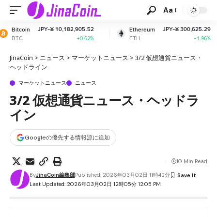
Aa
-¥ 10,182,905.52
JPY-¥ 300,625.29
Ethereum
XRP
ETH
XRP
+0.62%
+1.96%
JinaCoin
>
ニュース
>
マーケットニュース
>
3/2 仮想通貨ニュース・
ヘッドライン
マーケットニュース
ニュース
3/2 仮想通貨ニュース・ヘッドラ
イン
Googleの優先する情報源に追加
10 Min Read
By
JinaCoin編集部
Published: 2026年03月02日 11時42分
Last Updated: 2026年03月02日 12時05分 12:05 PM