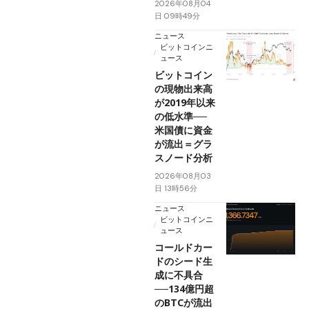
2026年08月04
日 09時49分
ニュース
ビットコインニ
ュース
ビットコイン
の現物出来高
が2019年以来
の低水準──
米国債に資金
が流出＝グラ
スノード分析
2026年08月03
日 13時56分
ニュース
ビットコインニ
ュース
コールドカー
ドのシード生
成に不具合
──134億円超
のBTCが流出