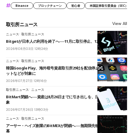
#
Binance
ブロックチェーン
初心者
米国証券取引委員会（SEC）
View All
取引所ニュース
ニュース
取引所ニュース
Bitgetが日本人の利用を終了へ──11月に取引停止、12月末に強制決済
2026年08月03日 12時24分
ニュース
取引所ニュース
韓国Google Play、海外暗号資産取引所29社を配信停止──OKXやバイビ
ットなどが対象に
2026年07月27日 12時16分
取引所ニュース
ニュース
BitMart閉鎖へ──資産は8月26日までに引き出しを、日本人利用者も対
象
2026年07月26日 13時03分
ニュース
取引所ニュース
アーサー・ヘイズ創業のBitMEXが閉鎖へ──無期限先物を生んだ11年に
幕