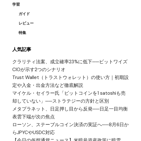
学習
ガイド
レビュー
特集
人気記事
クラリティ法案、成立確率23%に低下──ビットワイズ
CIOが示す2つのシナリオ
Trust Wallet（トラストウォレット）の使い方｜初期設
定や入金・出金方法など徹底解説
マイケル・セイラー氏「ビットコインを1 satoshiも売
却していない」──ストラテジーの方針と区別
メタプラネット、日足押し目から反発──日足一目均衡
表雲下端が次の焦点
ローソン、ステーブルコイン決済の実証へ──8月6日か
らJPYCやUSDC対応
【今日の仮想通貨ニュース】米暗号資産政策に暗雲