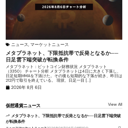
ニュース
,
マーケットニュース
メタプラネット、下限抵抗帯で反発となるか──
【
日足雲下端突破が転換条件
雲
メタプラネット：ビットコイン財務状況 メタプラネット
目
（3350） チャート分析 メタプラネットは4日に大きく下落し、
確
日足短期HMAを下抜けた。その後も短期的な下落が続き、昨日は
産
212円で取引を終えている。 現状、日足一目 […]
ン
2026年 8月 6日
View All
仮想通貨ニュース
メタプラネット、下限抵抗帯で反発となるか──日足雲下端突破
が転換条件