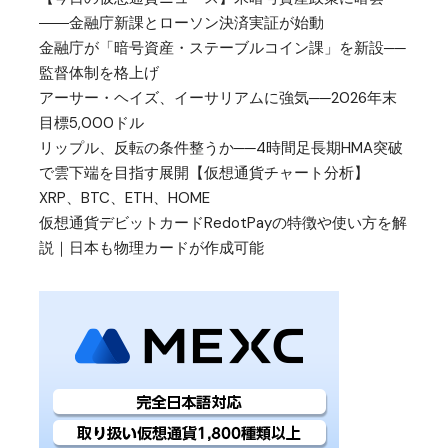
――金融庁新課とローソン決済実証が始動
金融庁が「暗号資産・ステーブルコイン課」を新設──
監督体制を格上げ
アーサー・ヘイズ、イーサリアムに強気──2026年末
目標5,000ドル
リップル、反転の条件整うか──4時間足長期HMA突破
で雲下端を目指す展開【仮想通貨チャート分析】
XRP、BTC、ETH、HOME
仮想通貨デビットカードRedotPayの特徴や使い方を解
説｜日本も物理カードが作成可能