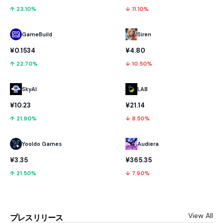
↑ 23.10%
↓ 11.10%
GameBuild
Siren
¥0.1534
¥4.80
↑ 22.70%
↓ 10.50%
SkyAI
LAB
¥10.23
¥21.14
↑ 21.90%
↓ 8.50%
Yooldo Games
Audiera
¥3.35
¥365.35
↑ 21.50%
↓ 7.90%
View All
プレスリリース