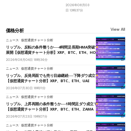
2026年08月03
日 13時37分
View All
価格分析
ニュース
仮想通貨チャート分析
リップル、反転の条件整うか──4時間足長期HMA突破で雲下端を目指す
展開【仮想通貨チャート分析】XRP、BTC、ETH、HOME
2026年08月04日 18時36分
ニュース
仮想通貨チャート分析
リップル、反発局面でも売り目線継続──下降ダウ成立で下値追う展開
【仮想通貨チャート分析】XRP、BTC、ETH、UAI
2026年07月30日 18時11分
ニュース
仮想通貨チャート分析
リップル、上昇再開の条件整うか──1時間足ダウ成立で1.185ドルを狙う
【仮想通貨チャート分析】XRP、BTC、ETH、ZAMA
2026年07月23日 19時07分
ニュース
仮想通貨チャート分析