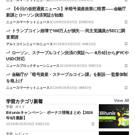
ニュース
マーケットニュース
2026年08月06日 08時10分
【今日の仮想通貨ニュース】米暗号資産政策に暗雲――金融庁
新課とローソン決済実証が始動
ニュース
マーケットニュース
2026年08月05日 20時08分
トランプコイン崩壊で100万人が損失──民主党議員がSECに調
査要請
アルトコインニュース
ニュース
2026年08月05日 16時23分
ローソン、ステーブルコイン決済の実証へ──8月6日からJPYCや
USDC対応
ニュース
ブロックチェーンニュース
2026年08月05日 15時12分
金融庁が「暗号資産・ステーブルコイン課」を新設──監督体制
を格上げ
ニュース
マーケットニュース
2026年08月05日 14時10分
View All
学習カテゴリ新着
学習
ガイド
Bitunixキャンペーン・ボーナス情報まとめ【2026
年8月最新】
2026年08月06日 10時22分
学習
レビュー