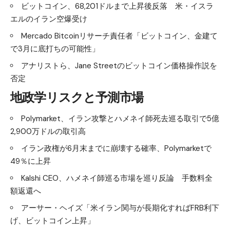
ビットコイン、68,201ドルまで上昇後反落 米・イスラ
エルのイラン空爆受け
Mercado Bitcoinリサーチ責任者「ビットコイン、金建て
で3月に底打ちの可能性」
アナリストら、Jane Streetのビットコイン価格操作説を
否定
地政学リスクと予測市場
Polymarket、イラン攻撃とハメネイ師死去巡る取引で5億
2,900万ドルの取引高
イラン政権が6月末までに崩壊する確率、Polymarketで
49％に上昇
Kalshi CEO、ハメネイ師巡る市場を巡り反論 手数料全
額返還へ
アーサー・ヘイズ「米イラン関与が長期化すればFRB利下
げ、ビットコイン上昇」