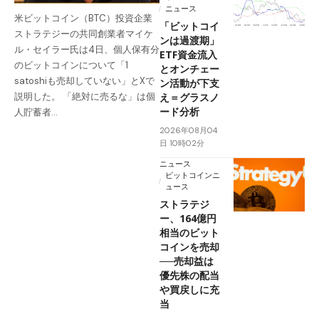
ニュース
米ビットコイン（BTC）投資企業
「ビットコイ
ストラテジーの共同創業者マイケ
ンは過渡期」
ル・セイラー氏は4日、個人保有分
ETF資金流入
のビットコインについて「1
とオンチェー
satoshiも売却していない」とXで
ン活動が下支
え＝グラスノ
説明した。 「絶対に売るな」は個
ード分析
人貯蓄者…
2026年08月04
日 10時02分
ニュース
ビットコインニ
ュース
ストラテジ
ー、164億円
相当のビット
コインを売却
──売却益は
優先株の配当
や買戻しに充
当