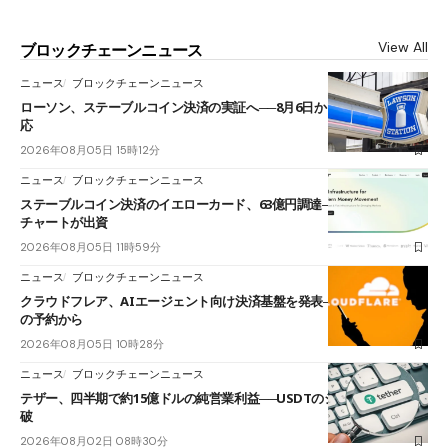
View All
ブロックチェーンニュース
ニュース
ブロックチェーンニュース
ローソン、ステーブルコイン決済の実証へ──8月6日からJPYCやUSDC対
応
2026年08月05日 15時12分
ニュース
ブロックチェーンニュース
ステーブルコイン決済のイエローカード、63億円調達──ソニーやスタン
チャートが出資
2026年08月05日 11時59分
ニュース
ブロックチェーンニュース
クラウドフレア、AIエージェント向け決済基盤を発表──まずハンドル名
の予約から
2026年08月05日 10時28分
ニュース
ブロックチェーンニュース
テザー、四半期で約15億ドルの純営業利益──USDTのシェアは60%を突
破
2026年08月02日 08時30分