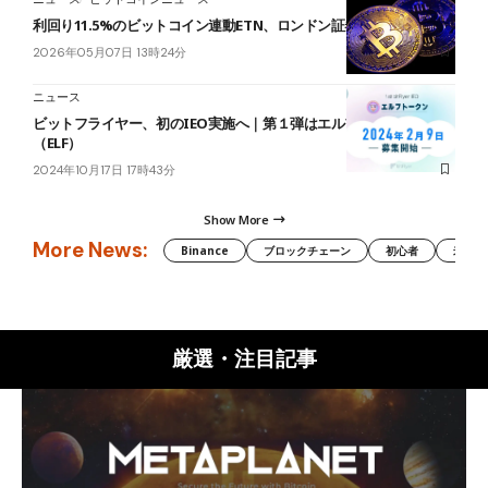
利回り11.5%のビットコイン連動ETN、ロンドン証券取引所に上場
2026年05月07日 13時24分
ニュース
ビットフライヤー、初のIEO実施へ｜第１弾はエルフトークン
（ELF）
2024年10月17日 17時43分
Show More
More News:
Binance
ブロックチェーン
初心者
米国証
厳選・注目記事