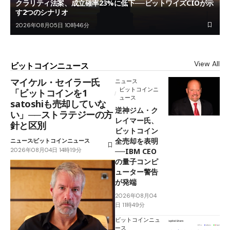
クラリティ法案、成立確率23%に低下──ビットワイズCIOが示
す2つのシナリオ
2026年08月05日 10時46分
View All
ビットコインニュース
マイケル・セイラー氏
ニュース
ビットコインニ
「ビットコインを1
ュース
satoshiも売却していな
逆神ジム・ク
い」──ストラテジーの方
レイマー氏、
針と区別
ビットコイン
全売却を表明
ニュース
ビットコインニュース
2026年08月04日 14時19分
──IBM CEO
の量子コンピ
ューター警告
が発端
2026年08月04
日 11時49分
ビットコインニュ
ース