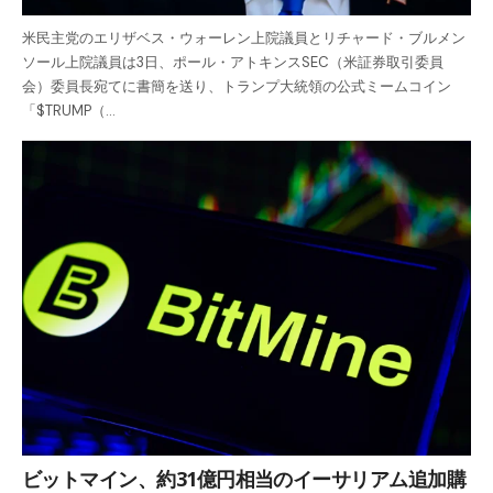
米民主党のエリザベス・ウォーレン上院議員とリチャード・ブルメン
ソール上院議員は3日、ポール・アトキンスSEC（米証券取引委員
会）委員長宛てに書簡を送り、トランプ大統領の公式ミームコイン
「$TRUMP（…
ビットマイン、約31億円相当のイーサリアム追加購