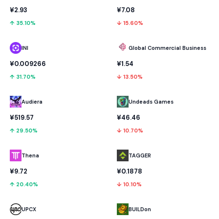
¥2.93
¥7.08
↑ 35.10%
↓ 15.60%
INI
Global Commercial Business
¥0.009266
¥1.54
↑ 31.70%
↓ 13.50%
Audiera
Undeads Games
¥519.57
¥46.46
↑ 29.50%
↓ 10.70%
Thena
TAGGER
¥9.72
¥0.1878
↑ 20.40%
↓ 10.10%
UPCX
BUILDon