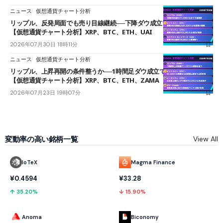
ニュース
仮想通貨チャート分析
リップル、反発局面でも売り目線継続──下降ダウ成立で下値追う展開
【仮想通貨チャート分析】XRP、BTC、ETH、UAI
2026年07月30日 18時11分
ニュース
仮想通貨チャート分析
リップル、上昇再開の条件整うか──1時間足ダウ成立で1.185ドルを狙う
【仮想通貨チャート分析】XRP、BTC、ETH、ZAMA
2026年07月23日 19時07分
変動率の高い銘柄一覧
View All
IoTeX
Magma Finance
¥0.4594
¥33.28
↑ 35.20%
↓ 15.90%
Anoma
Biconomy