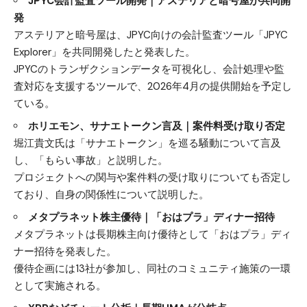
JPYC会計監査ツール開発｜アステリアと暗号屋が共同開
発
アステリアと暗号屋は、JPYC向けの会計監査ツール「JPYC
Explorer」を共同開発したと発表した。
JPYCのトランザクションデータを可視化し、会計処理や監
査対応を支援するツールで、2026年4月の提供開始を予定し
ている。
ホリエモン、サナエトークン言及｜案件料受け取り否定
堀江貴文氏は「サナエトークン」を巡る騒動について言及
し、「もらい事故」と説明した。
プロジェクトへの関与や案件料の受け取りについても否定し
ており、自身の関係性について説明した。
メタプラネット株主優待｜「おはプラ」ディナー招待
メタプラネットは長期株主向け優待として「おはプラ」ディ
ナー招待を発表した。
優待企画には13社が参加し、同社のコミュニティ施策の一環
として実施される。