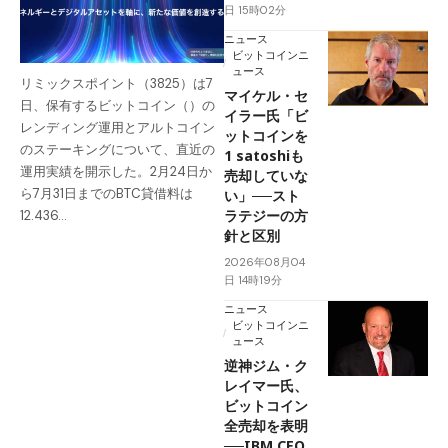
日 15時02分
ニュース
ビットコインニ
ュース
リミックスポイント（3825）は7
マイケル・セ
日、保有するビットコイン（）の
イラー氏「ビ
レンディング運用とアルトコイン
ットコインを
のステーキングについて、直近の
1 satoshiも
運用実績を開示した。2月24日か
売却していな
ら7月31日までのBTC貸借料は
い」──スト
ラテジーの方
12.436…
針と区別
2026年08月04
日 14時19分
ニュース
ビットコインニ
ュース
逆神ジム・ク
レイマー氏、
ビットコイン
全売却を表明
──IBM CEO