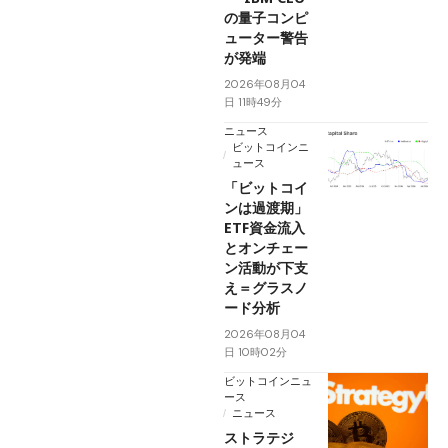
の量子コンピ
ューター警告
が発端
2026年08月04
日 11時49分
ニュース
ビットコインニ
ュース
「ビットコイ
ンは過渡期」
ETF資金流入
とオンチェー
ン活動が下支
え＝グラスノ
ード分析
2026年08月04
日 10時02分
ビットコインニュ
ース
ニュース
ストラテジ