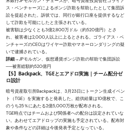
米銀行JPモルガン・チェースが、暗号資産投資会社ゴライア
ス・ベンチャーズによるポンジ詐欺を幇助したとして集団訴
訟を提起された。訴状では、同行が銀行口座を提供するなど
して詐欺を可能にしたと主張されている。
被害額は少なくとも3億2,800万ドル（約520億円）とさ
れ、被害者は2,000人以上に上るとされる。ゴライアス・ベ
ンチャーズのCEOはワイヤー詐欺やマネーロンダリングの疑
いで逮捕されている。
詳細→
JPモルガン、仮想通貨ポンジ詐欺の幇助で集団訴訟
──被害総額約520億円
【5】Backpack、TGEとエアドロ実施｜チーム配分ゼ
ロ設計
暗号資産取引所Backpackは、3月23日にトークン生成イベン
ト（TGE）を実施すると発表した。総供給量は10億枚で、こ
のうち25％にあたる2億5,000万枚が配布される。
TGE時点ではチームおよび関係者への配分は設定されていな
い。あわせてエアドロップの実施も予定されている。配布対
象や条件などの詳細は今後発表予定となっている。