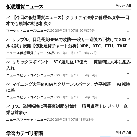
View All
仮想通貨ニュース
【今日の仮想通貨ニュース】クラリティ法案に倫理条項案──日
本でも規制の動き相次ぐ
マーケットニュース
ニュース
2026年08月07日 20時07分
リップル、日足長期HMAで攻防──戻り一巡後の下抜けで0.95ド
ルを試す展開【仮想通貨チャート分析】XRP、BTC、ETH、TAKE
ニュース
仮想通貨チャート分析
2026年08月07日 18時22分
リミックスポイント、BTC運用益1.3億円──貸借料は元本に組み
入れ
ニュース
ビットコインニュース
2026年08月07日 15時59分
マイニング大手MARAとクリーンスパーク、赤字転落──AI転換
に差
ニュース
ビットコインニュース
2026年08月07日 15時02分
JPX、業態転換に再審査制度を検討──暗号資産トレジャリー企
業は対象か
ニュース
マーケットニュース
2026年08月07日 13時23分
View All
学習カテゴリ新着