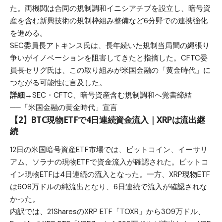
た。両機関は合同の規制調和イニシアチブを設立し、暗号資
産を含む新興技術の規制枠組み整備など6分野での連携強化
を進める。
SEC委員長アトキンス氏は、長年続いた規制当局間の縄張り
争いがイノベーションを阻害してきたと指摘した。CFTC委
員長セリグ氏は、この取り組みが米国金融の「黄金時代」に
つながる可能性に言及した。
詳細→
SEC・CFTC、暗号資産含む規制調和へ覚書締結
──「米国金融の黄金時代」宣言
【2】BTC現物ETFで4日連続資金流入｜XRPは流出継
続
12日の米国暗号資産ETF市場では、ビットコイン、イーサリ
アム、ソラナの現物ETFで資金流入が確認された。ビットコ
イン現物ETFは4日連続の流入となった。一方、XRP現物ETF
は608万ドルの純流出となり、6日連続で流入が確認されな
かった。
内訳では、21SharesのXRP ETF「TOXR」から309万ドル、