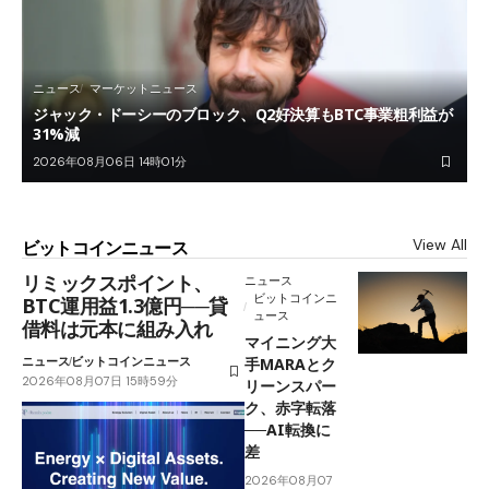
ニュース
マーケットニュース
ジャック・ドーシーのブロック、Q2好決算もBTC事業粗利益が
31%減
2026年08月06日 14時01分
View All
ビットコインニュース
リミックスポイント、
ニュース
ビットコインニ
BTC運用益1.3億円──貸
ュース
借料は元本に組み入れ
マイニング大
ニュース
ビットコインニュース
手MARAとク
2026年08月07日 15時59分
リーンスパー
ク、赤字転落
──AI転換に
差
2026年08月07