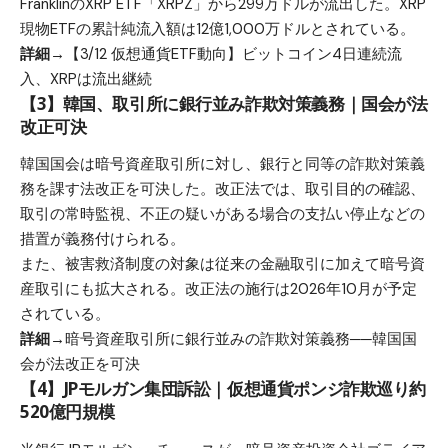
FranklinのXRP ETF「XRPZ」から299万ドルが流出した。XRP
現物ETFの累計純流入額は12億1,000万ドルとされている。
詳細→
【3/12 仮想通貨ETF動向】ビットコイン4日連続流
入、XRPは流出継続
【3】韓国、取引所に銀行並み詐欺対策義務｜国会が法
改正可決
韓国国会は暗号資産取引所に対し、銀行と同等の詐欺対策義
務を課す法改正を可決した。改正法では、取引目的の確認、
取引の常時監視、不正の疑いがある場合の支払い停止などの
措置が義務付けられる。
また、被害救済制度の対象は従来の金融取引に加えて暗号資
産取引にも拡大される。改正法の施行は2026年10月が予定
されている。
詳細→
暗号資産取引所に銀行並みの詐欺対策義務──韓国国
会が法改正を可決
【4】JPモルガン集団訴訟｜仮想通貨ポンジ詐欺巡り約
520億円規模