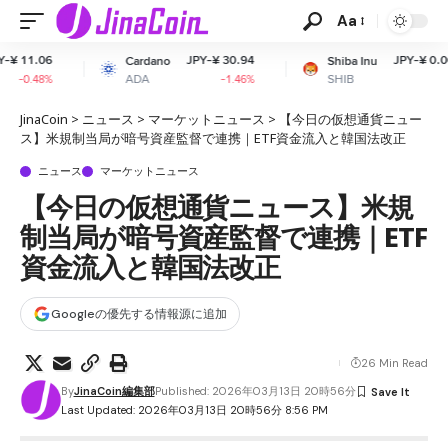
Aa
JPY-¥ 30.94
JPY-¥ 0.000728
Cardano
Shiba Inu
ADA
SHIB
-1.46%
-0.57%
JinaCoin
>
ニュース
>
マーケットニュース
>
【今日の仮想通貨ニュー
ス】米規制当局が暗号資産監督で連携｜ETF資金流入と韓国法改正
ニュース
マーケットニュース
【今日の仮想通貨ニュース】米規
制当局が暗号資産監督で連携｜ETF
資金流入と韓国法改正
Googleの優先する情報源に追加
26 Min Read
By
JinaCoin編集部
Published: 2026年03月13日 20時56分
Last Updated: 2026年03月13日 20時56分 8:56 PM