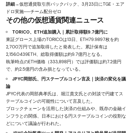
詳細→
仮想通貨取引所バックパック、3月23日にTGE・エア
ドロ実施──チーム配分ゼロ
その他の仮想通貨関連ニュース
TORICO、ETH追加購入｜累計取得額9.7億円に
東証グロース上場のTORICOは13日、ETH79.9897枚を約
2,700万円で追加取得したと発表した。累計保有は
2,156.0439ETH、総取得価額は約9.7億円となる。
執筆時点のETH価格（333,898円）では評価額は約7.2億円
で、約2.5億円の含み損となっている。
JPYC岡部氏、円ステーブルコイン言及｜決済の変化を議
論
JPYC代表の岡部典孝氏は、堀江貴文氏との対談で円建てス
テーブルコインの可能性について言及した。
ブロックチェーンを活用した決済の仕組みや、既存の金融イ
ンフラとの関係、日本における円ステーブルコインの役割な
どについて議論が行われた。