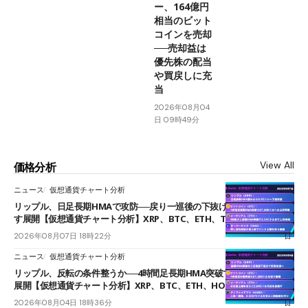
ー、164億円
相当のビット
コインを売却
──売却益は
優先株の配当
や買戻しに充
当
2026年08月04
日 09時49分
View All
価格分析
ニュース
仮想通貨チャート分析
リップル、日足長期HMAで攻防──戻り一巡後の下抜けで0.95ドルを試
す展開【仮想通貨チャート分析】XRP、BTC、ETH、TAKE
2026年08月07日 18時22分
ニュース
仮想通貨チャート分析
リップル、反転の条件整うか──4時間足長期HMA突破で雲下端を目指す
展開【仮想通貨チャート分析】XRP、BTC、ETH、HOME
2026年08月04日 18時36分