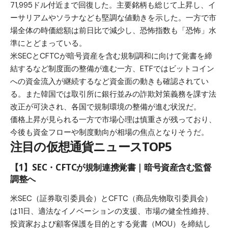
71,995ドル付近まで回復した。主要銘柄も総じて上昇し、イ
ーサリアムやソラナなども堅調な値動きを示した。一方で市
場全体の時価総額は前日比で減少し、恐怖指数も「恐怖」水
準にとどまっている。
米SECとCFTCが暗号資産を含む規制調和に向けて覚書を締
結するなど制度面の整備が進む一方、ETFではビットコイン
への資金流入が継続するなど資金面の動きも確認されてい
る。また韓国では取引所に銀行並みの詐欺対策義務を課す法
改正が可決され、各国で規制環境の整備が進む状況だ。
価格上昇が見られる一方で市場心理は慎重さが残っており、
今後も資金フローや制度動向が相場の焦点となりそうだ。
注目の仮想通貨ニュースTOP5
【1】SEC・CFTCが規制連携覚書｜暗号資産含む監督
調整へ
米SEC（証券取引委員会）とCFTC（商品先物取引委員会）
は11日、適法なイノベーションの支援、市場の健全性維持、
投資家および顧客保護を目的とする覚書（MOU）を締結し