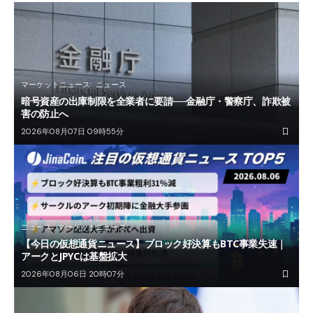
マーケットニュース
ニュース
暗号資産の出庫制限を全業者に要請──金融庁・警察庁、詐欺被
害の防止へ
2026年08月07日 09時55分
ニュース
マーケットニュース
【今日の仮想通貨ニュース】ブロック好決算もBTC事業失速｜
アークとJPYCは基盤拡大
2026年08月06日 20時07分