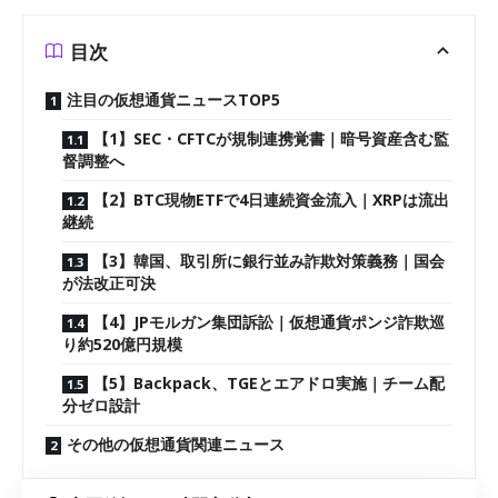
目次
注目の仮想通貨ニュースTOP5
【1】SEC・CFTCが規制連携覚書｜暗号資産含む監
督調整へ
【2】BTC現物ETFで4日連続資金流入｜XRPは流出
継続
【3】韓国、取引所に銀行並み詐欺対策義務｜国会
が法改正可決
【4】JPモルガン集団訴訟｜仮想通貨ポンジ詐欺巡
り約520億円規模
【5】Backpack、TGEとエアドロ実施｜チーム配
分ゼロ設計
その他の仮想通貨関連ニュース