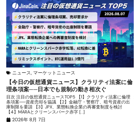
ニュース
,
マーケットニュース
【今日の仮想通貨ニュース】クラリティ法案に倫
リ
理条項案──日本でも規制の動き相次ぐ
下
分
目次 注目の仮想通貨ニュースTOP5 【1】クラリティ法案に倫理
条項案──資産売却を協議 【2】金融庁・警察庁、暗号資産の出
目
庫制限を要請 【3】JPX、業態転換企業の再審査制度を検討
ト
【4】MARAとクリーンスパーク赤字 […]
（
（X
2026年 8月 7日