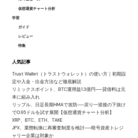
仮想通貨チャート分析
学習
ガイド
レビュー
特集
人気記事
Trust Wallet（トラストウォレット）の使い方｜初期設
定や入金・出金方法など徹底解説
リミックスポイント、BTC運用益1.3億円──貸借料は元
本に組み入れ
リップル、日足長期HMAで攻防──戻り一巡後の下抜け
で0.95ドルを試す展開【仮想通貨チャート分析】
XRP、BTC、ETH、TAKE
JPX、業態転換に再審査制度を検討──暗号資産トレジ
ャリー企業は対象か