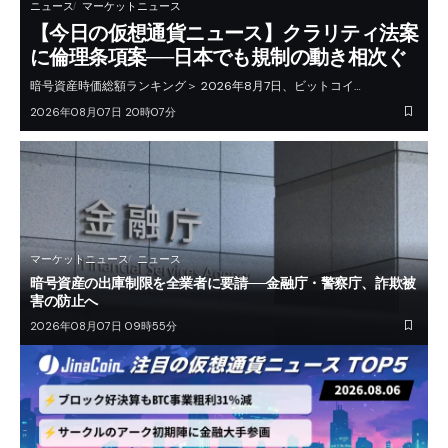
ニュース
マーケットニュース
【今日の仮想通貨ニュース】クラリティ法案
に倫理条項案──日本でも規制の動き相次ぐ
暗号資産時価総額ランキング＞ 2026年8月7日、ビットコイ…
2026年08月07日 20時07分
マーケットニュース
ニュース
暗号資産の出庫制限を全業者に要請──金融庁・警察庁、詐欺被
害の防止へ
2026年08月07日 09時55分