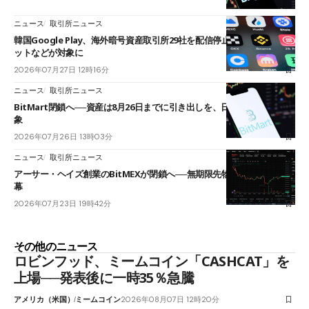
ニュース
取引所ニュース
韓国Google Play、海外暗号資産取引所29社を配信停止──OKXやバイビ
ットなどが対象に
2026年07月27日 12時16分
ニュース
取引所ニュース
BitMart閉鎖へ──資産は8月26日までに引き出しを、日本人利用者も対
象
2026年07月26日 13時03分
ニュース
取引所ニュース
アーサー・ヘイズ創業のBitMEXが閉鎖へ──無期限先物を生んだ11年に
幕
2026年07月23日 19時42分
その他のニュース
ロビンフッド、ミームコイン「CASHCAT」を
上場──発表後に一時35％急騰
アメリカ（米国）
ミームコイン
2026年08月07日 12時20分