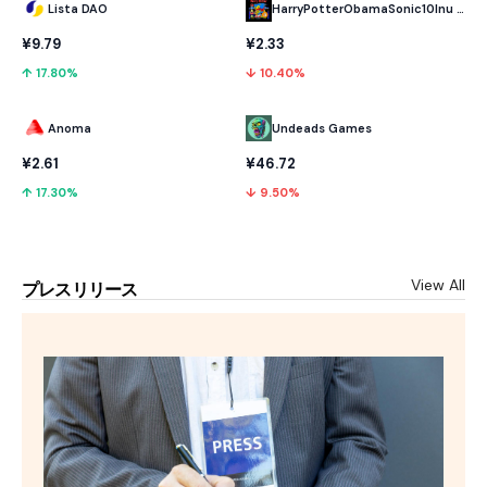
Lista DAO
HarryPotterObamaSonic10Inu (ETH)
¥9.79
¥2.33
↑ 17.80%
↓ 10.40%
Anoma
Undeads Games
¥2.61
¥46.72
↑ 17.30%
↓ 9.50%
View All
プレスリリース