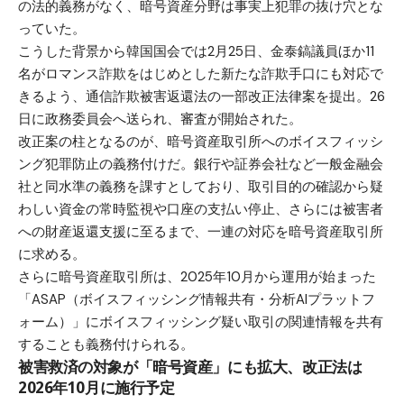
の法的義務がなく、暗号資産分野は事実上犯罪の抜け穴とな
っていた。
こうした背景から韓国国会では2月25日、金泰鎬議員ほか11
名がロマンス詐欺をはじめとした新たな詐欺手口にも対応で
きるよう、通信詐欺被害返還法の一部改正法律案を提出。26
日に政務委員会へ送られ、審査が開始された。
改正案の柱となるのが、暗号資産取引所へのボイスフィッシ
ング犯罪防止の義務付けだ。銀行や証券会社など一般金融会
社と同水準の義務を課すとしており、取引目的の確認から疑
わしい資金の常時監視や口座の支払い停止、さらには被害者
への財産返還支援に至るまで、一連の対応を暗号資産取引所
に求める。
さらに暗号資産取引所は、2025年10月から運用が始まった
「ASAP（ボイスフィッシング情報共有・分析AIプラットフ
ォーム）」にボイスフィッシング疑い取引の関連情報を共有
することも義務付けられる。
被害救済の対象が「暗号資産」にも拡大、改正法は
2026年10月に施行予定