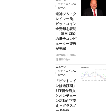
ビットコインニ
ュース
逆神ジム・ク
レイマー氏、
ビットコイン
全売却を表明
──IBM CEO
の量子コンピ
ューター警告
が発端
2026年08月04
日 11時49分
ニュース
ビットコインニ
ュース
「ビットコイ
ンは過渡期」
ETF資金流入
とオンチェー
ン活動が下支
え＝グラスノ
ード分析