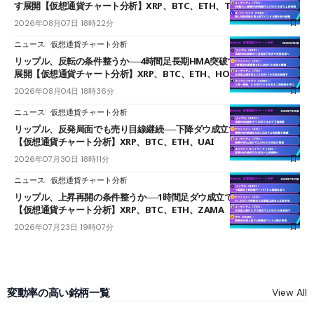
す展開【仮想通貨チャート分析】XRP、BTC、ETH、TAKE
2026年08月07日 18時22分
ニュース
仮想通貨チャート分析
リップル、反転の条件整うか──4時間足長期HMA突破で雲下端を目指す
展開【仮想通貨チャート分析】XRP、BTC、ETH、HOME
2026年08月04日 18時36分
ニュース
仮想通貨チャート分析
リップル、反発局面でも売り目線継続──下降ダウ成立で下値追う展開
【仮想通貨チャート分析】XRP、BTC、ETH、UAI
2026年07月30日 18時11分
ニュース
仮想通貨チャート分析
リップル、上昇再開の条件整うか──1時間足ダウ成立で1.185ドルを狙う
【仮想通貨チャート分析】XRP、BTC、ETH、ZAMA
2026年07月23日 19時07分
変動率の高い銘柄一覧
View All