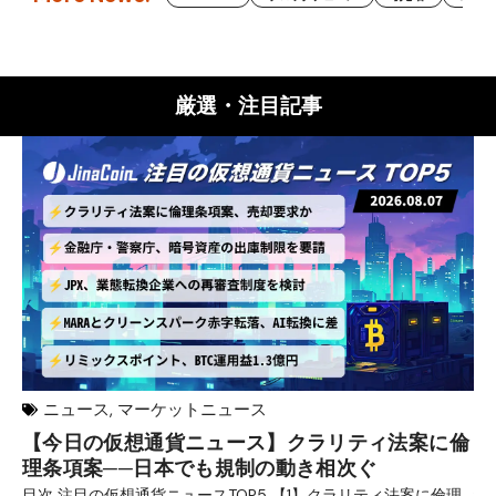
厳選・注目記事
ニュース
,
マーケットニュース
【今日の仮想通貨ニュース】クラリティ法案に倫
リ
理条項案──日本でも規制の動き相次ぐ
下
分
目次 注目の仮想通貨ニュースTOP5 【1】クラリティ法案に倫理