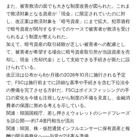
また、被害救済の面でも大きな制度改善が図られた。これま
で救済対象となる資産が「現金」に限定されていたのに対
し、改正案は救済対象を「暗号資産」にまで拡大。犯罪過程
で暗号資産が関与するすべてのケースで被害者が救済を受け
られるよう制度が整えられた。
加えて、暗号資産の取引経験が乏しい被害者への配慮とし
て、被害者が希望する場合に暗号資産取引所が当該資産を売
却し、現金（売却代金）として支給できる手続きが新たに設
けられている。
改正法は公布から6か月後の2026年10月に施行される予定
で、FSCは施行前までに詳細な基準や手続きを含む下位法令
の整備を完了させる方針だ。FSCはボイスフィッシングの手
口の変化を今後も注視しながら制度の不備を見直し、金融消
費者の保護に努める考えを示している。
関連：
韓国国税庁、差し押さえウォレットのシードフレーズ
を誤公開──約7.4億円相当が流出
関連：
韓国、株・仮想通貨インフルエンサーに保有資産と報
酬の開示義務化へ──与党が2法案を準備