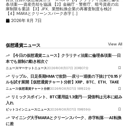
条項案──資産売却を協議 【2】金融庁・警察庁、暗号資産の出
目
庫制限を要請 【3】JPX、業態転換企業の再審査制度を検討
ト
【4】MARAとクリーンスパーク赤字 […]
（
（X
2026年 8月 7日
View All
仮想通貨ニュース
【今日の仮想通貨ニュース】クラリティ法案に倫理条項案──日
本でも規制の動き相次ぐ
ニュース
マーケットニュース
2026年08月07日 20時07分
リップル、日足長期HMAで攻防──戻り一巡後の下抜けで0.95ド
ルを試す展開【仮想通貨チャート分析】XRP、BTC、ETH、TAKE
ニュース
仮想通貨チャート分析
2026年08月07日 18時22分
リミックスポイント、BTC運用益1.3億円──貸借料は元本に組み
入れ
ビットコインニュース
ニュース
2026年08月07日 15時59分
マイニング大手MARAとクリーンスパーク、赤字転落──AI転換
に差