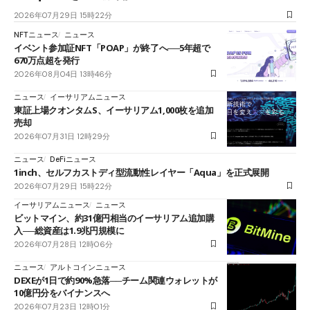
2026年07月29日 15時22分
NFTニュース
ニュース
イベント参加証NFT「POAP」が終了へ──5年超で
670万点超を発行
2026年08月04日 13時46分
ニュース
イーサリアムニュース
東証上場クオンタムS、イーサリアム1,000枚を追加
売却
2026年07月31日 12時29分
ニュース
DeFiニュース
1inch、セルフカストディ型流動性レイヤー「Aqua」を正式展開
2026年07月29日 15時22分
イーサリアムニュース
ニュース
ビットマイン、約31億円相当のイーサリアム追加購
入──総資産は1.9兆円規模に
2026年07月28日 12時06分
ニュース
アルトコインニュース
DEXEが1日で約90%急落──チーム関連ウォレットが
10億円分をバイナンスへ
2026年07月23日 12時01分