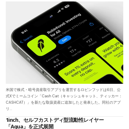
米国で株式・暗号資産取引アプリを運営するロビンフッドは6日、公
式Xでミームコイン「Cash Cat（キャッシュキャット、ティッカー：
CASHCAT）」を新たな取扱資産に追加したと発表した。同社のアプ
リ…
1inch、セルフカストディ型流動性レイヤー
「Aqua」を正式展開