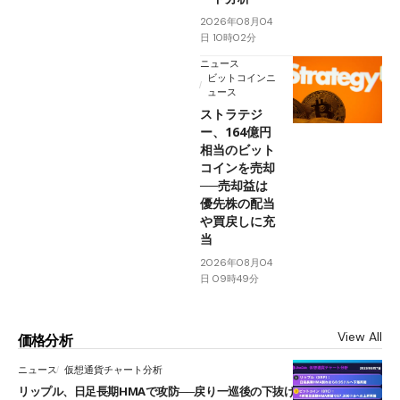
2026年08月04
日 10時02分
ニュース
ビットコインニ
ュース
ストラテジ
ー、164億円
相当のビット
コインを売却
──売却益は
優先株の配当
や買戻しに充
当
2026年08月04
日 09時49分
View All
価格分析
ニュース
仮想通貨チャート分析
リップル、日足長期HMAで攻防──戻り一巡後の下抜けで0.95ドルを試