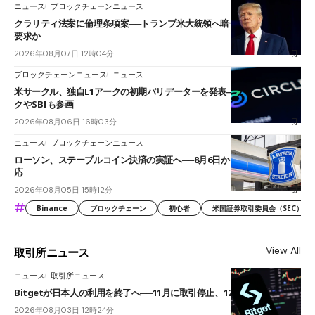
ニュース
ブロックチェーンニュース
クラリティ法案に倫理条項案──トランプ米大統領へ暗号資産事業の売却
要求か
2026年08月07日 12時04分
ブロックチェーンニュース
ニュース
米サークル、独自L1アークの初期バリデーターを発表――ブラックロッ
クやSBIも参画
2026年08月06日 16時03分
ニュース
ブロックチェーンニュース
ローソン、ステーブルコイン決済の実証へ──8月6日からJPYCやUSDC対
応
2026年08月05日 15時12分
#
Binance
ブロックチェーン
初心者
米国証券取引委員会（SEC）
View All
取引所ニュース
ニュース
取引所ニュース
Bitgetが日本人の利用を終了へ──11月に取引停止、12月末に強制決済
2026年08月03日 12時24分