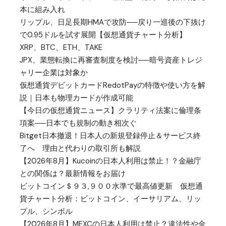
本に組み入れ
リップル、日足長期HMAで攻防──戻り一巡後の下抜け
で0.95ドルを試す展開【仮想通貨チャート分析】
XRP、BTC、ETH、TAKE
JPX、業態転換に再審査制度を検討──暗号資産トレジ
ャリー企業は対象か
仮想通貨デビットカードRedotPayの特徴や使い方を解
説｜日本も物理カードが作成可能
【今日の仮想通貨ニュース】クラリティ法案に倫理条
項案──日本でも規制の動き相次ぐ
Bitget日本撤退！日本人の新規登録停止＆サービス終
了へ 理由と代わりの取引所も解説
【2026年8月】Kucoinの日本人利用は禁止！？金融庁
との関係は？最新情報をお届け
ビットコイン＄９３,９００水準で最高値更新 仮想通
貨チャート分析：ビットコイン、イーサリアム、リッ
プル、シンボル
【2026年8月】MEXCの日本人利用は禁止？違法性や金