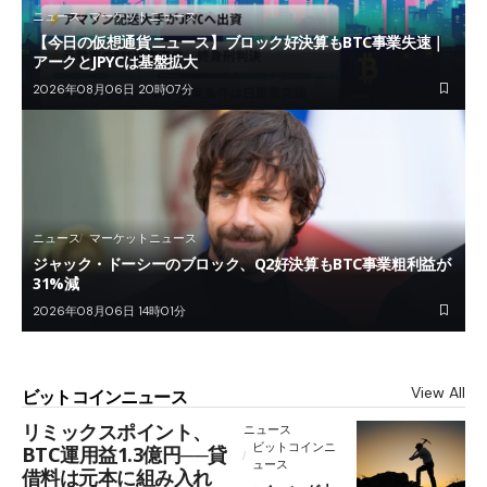
ニュース
マーケットニュース
【今日の仮想通貨ニュース】ブロック好決算もBTC事業失速｜
アークとJPYCは基盤拡大
2026年08月06日 20時07分
ニュース
マーケットニュース
ジャック・ドーシーのブロック、Q2好決算もBTC事業粗利益が
31%減
2026年08月06日 14時01分
View All
ビットコインニュース
リミックスポイント、
ニュース
ビットコインニ
BTC運用益1.3億円──貸
ュース
借料は元本に組み入れ