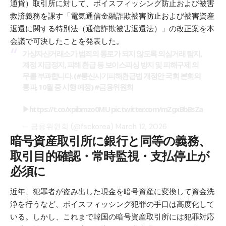
通貨）取引所に対して、ボイスフィッシング防止および被害
救済義務を課す「電気通信金融詐欺被害防止および被害資産
返還に関する特別法（通信詐欺被害返還法）」の改正案を本
会議で可決したことを発表した。
가상자산거래소가 범죄의 통로가 되지 않도록 의심거래 탐지,
계정 지급정지, 피해 환급 등 보이스피싱 방지 및 피해구제 의
무를 부과합니다. (
#통신사기피해환급법
개정안 국회 본회의
통과, 10월 중 시행 예정)
#금융위원회
▶
https://t.co/xpibmzo0MU
pic.twitter.com/mZgxBbBsZa
— 금융위원회 (@fsckorea)
March 12, 2026
暗号資産取引所に銀行と同等の義務、
取引目的確認・常時監視・支払停止が
必須に
近年、犯罪者が盗み出した現金を暗号資産に変換して資金洗
浄を行うなど、ボイスフィッシング犯罪の手口は高度化して
いる。しかし、これまで韓国の暗号資産取引所には犯罪対応