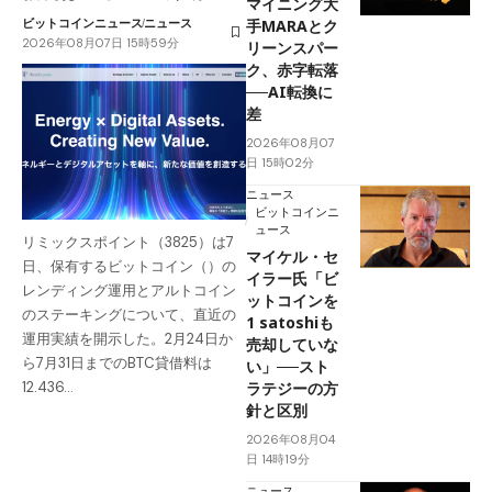
マイニング大
ビットコインニュース
ニュース
手MARAとク
2026年08月07日 15時59分
リーンスパー
ク、赤字転落
──AI転換に
差
2026年08月07
日 15時02分
ニュース
ビットコインニ
ュース
リミックスポイント（3825）は7
マイケル・セ
日、保有するビットコイン（）の
イラー氏「ビ
レンディング運用とアルトコイン
ットコインを
のステーキングについて、直近の
1 satoshiも
運用実績を開示した。2月24日か
売却していな
ら7月31日までのBTC貸借料は
い」──スト
ラテジーの方
12.436…
針と区別
2026年08月04
日 14時19分
ニュース