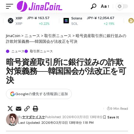
Aa
-¥ 163.57
JPY-¥ 12,054.67
JPY-¥
Solana
Dogecoin
SOL
DOGE
+0.22%
+2.19%
JinaCoin
>
ニュース
>
取引所ニュース
>
暗号資産取引所に銀行並みの
詐欺対策義務──韓国国会が法改正を可決
ニュース
取引所ニュース
暗号資産取引所に銀行並みの詐欺
対策義務──韓国国会が法改正を可
決
Googleの優先する情報源に追加
9 Min Read
By
ヤマダケイスケ
Published: 2026年03月13日 13時18分
Last Updated: 2026年03月13日 13時18分 1:18 PM