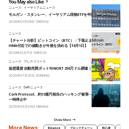
You May also Like
ニュース
イーサリアムニュース
モルガン・スタンレー、イーサリアム現物ETFを申請
2026年01月08日 13時55分
ニュース
【チャート分析】ビットコイン（BTC）：下落止まらず、日足長期
HMA付近での値動きが今後を決める【10月1日】
2024年10月17日 15時52分
ニュース
プレスリリース
仮想通貨 自動売買ボット$SNORT 250万ドル調達｜好調の理由とは
2025年07月30日 20時44分
ニュース
DeFiニュース
Cork Protocol、約15億円相当のハッキング被害──全マーケットを
一時停止中
2025年05月29日 14時44分
Show More
More News:
Binance
ブロックチェーン
初心者
米国証