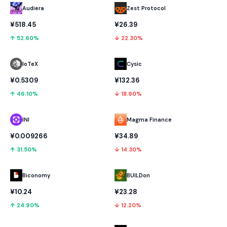
Audiera
Zest Protocol
¥518.45
¥26.39
↑ 52.60%
↓ 22.30%
IoTeX
Cysic
¥0.5309
¥132.36
↑ 46.10%
↓ 18.90%
INI
Magma Finance
¥0.009266
¥34.89
↑ 31.50%
↓ 14.30%
Biconomy
BUILDon
¥10.24
¥23.28
↑ 24.90%
↓ 12.20%