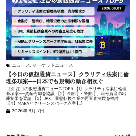
ニュース
,
マーケットニュース
【今日の仮想通貨ニュース】クラリティ法案に倫
リ
理条項案──日本でも規制の動き相次ぐ
下
分
目次 注目の仮想通貨ニュースTOP5 【1】クラリティ法案に倫理
条項案──資産売却を協議 【2】金融庁・警察庁、暗号資産の出
目
庫制限を要請 【3】JPX、業態転換企業の再審査制度を検討
ト
【4】MARAとクリーンスパーク赤字 […]
（
（X
2026年 8月 7日
View All