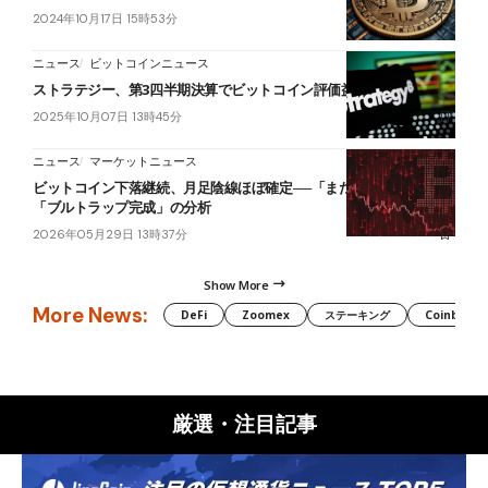
2024年10月17日 15時53分
ニュース
ビットコインニュース
ストラテジー、第3四半期決算でビットコイン評価益約5,800億円増
2025年10月07日 13時45分
ニュース
マーケットニュース
ビットコイン下落継続、月足陰線ほぼ確定──「まだ途中段階」と
「ブルトラップ完成」の分析
2026年05月29日 13時37分
Show More
More News:
DeFi
Zoomex
ステーキング
Coinbase
厳選・注目記事