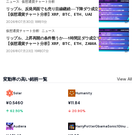
ニュース
仮想通貨チャート分析
リップル、反発局面でも売り目線継続──下降ダウ成立で下値追う展開
【仮想通貨チャート分析】XRP、BTC、ETH、UAI
2026年07月30日 18時11分
仮想通貨チャート分析
ニュース
リップル、上昇再開の条件整うか──1時間足ダウ成立で1.185ドルを狙う
【仮想通貨チャート分析】XRP、BTC、ETH、ZAMA
2026年07月23日 19時07分
変動率の高い銘柄一覧
View All
Solar
Humanity
¥0.5460
¥11.84
↑ 62.50%
↓ 20.90%
Audiera
HarryPotterObamaSonic10Inu (ETH)