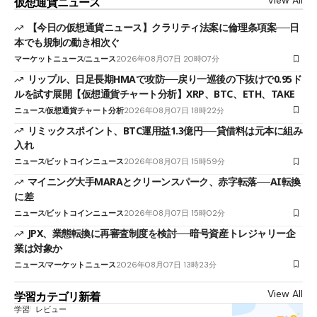
仮想通貨ニュース
【今日の仮想通貨ニュース】クラリティ法案に倫理条項案──日
本でも規制の動き相次ぐ
マーケットニュース
ニュース
2026年08月07日 20時07分
リップル、日足長期HMAで攻防──戻り一巡後の下抜けで0.95ド
ルを試す展開【仮想通貨チャート分析】XRP、BTC、ETH、TAKE
ニュース
仮想通貨チャート分析
2026年08月07日 18時22分
リミックスポイント、BTC運用益1.3億円──貸借料は元本に組み
入れ
ニュース
ビットコインニュース
2026年08月07日 15時59分
マイニング大手MARAとクリーンスパーク、赤字転落──AI転換
に差
ニュース
ビットコインニュース
2026年08月07日 15時02分
JPX、業態転換に再審査制度を検討──暗号資産トレジャリー企
業は対象か
ニュース
マーケットニュース
2026年08月07日 13時23分
View All
学習カテゴリ新着
学習
レビュー