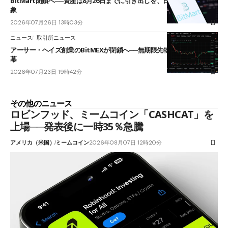
BitMart閉鎖へ──資産は8月26日までに引き出しを、日本人利用者も対
象
2026年07月26日 13時03分
ニュース
取引所ニュース
アーサー・ヘイズ創業のBitMEXが閉鎖へ──無期限先物を生んだ11年に
幕
2026年07月23日 19時42分
その他のニュース
ロビンフッド、ミームコイン「CASHCAT」を
上場──発表後に一時35％急騰
アメリカ（米国）
ミームコイン
2026年08月07日 12時20分