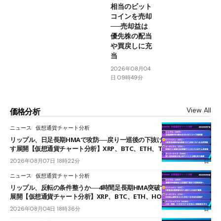
相当のビット
コインを売却
──売却益は
優先株の配当
や買戻しに充
当
2026年08月04
日 09時49分
View All
価格分析
ニュース
仮想通貨チャート分析
リップル、日足長期HMAで攻防──戻り一巡後の下抜けで0.95ドルを試
す展開【仮想通貨チャート分析】XRP、BTC、ETH、TAKE
2026年08月07日 18時22分
ニュース
仮想通貨チャート分析
リップル、反転の条件整うか──4時間足長期HMA突破で雲下端を目指す
展開【仮想通貨チャート分析】XRP、BTC、ETH、HOME
2026年08月04日 18時36分