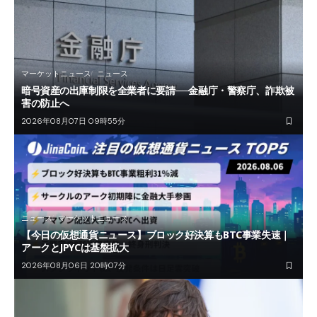
マーケットニュース
ニュース
暗号資産の出庫制限を全業者に要請──金融庁・警察庁、詐欺被
害の防止へ
2026年08月07日 09時55分
ニュース
マーケットニュース
【今日の仮想通貨ニュース】ブロック好決算もBTC事業失速｜
アークとJPYCは基盤拡大
2026年08月06日 20時07分