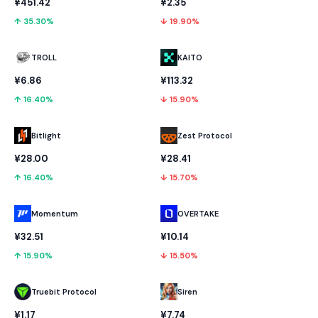
¥451.42
¥2.35
↑ 35.30%
↓ 19.90%
TROLL
KAITO
¥6.86
¥113.32
↑ 16.40%
↓ 15.90%
Bitlight
Zest Protocol
¥28.00
¥28.41
↑ 16.40%
↓ 15.70%
Momentum
OVERTAKE
¥32.51
¥10.14
↑ 15.90%
↓ 15.50%
Truebit Protocol
Siren
¥1.17
¥7.74