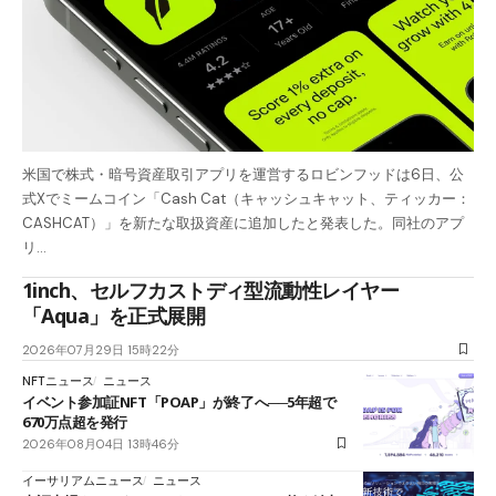
米国で株式・暗号資産取引アプリを運営するロビンフッドは6日、公
式Xでミームコイン「Cash Cat（キャッシュキャット、ティッカー：
CASHCAT）」を新たな取扱資産に追加したと発表した。同社のアプ
リ…
1inch、セルフカストディ型流動性レイヤー
「Aqua」を正式展開
2026年07月29日 15時22分
NFTニュース
ニュース
イベント参加証NFT「POAP」が終了へ──5年超で
670万点超を発行
2026年08月04日 13時46分
イーサリアムニュース
ニュース