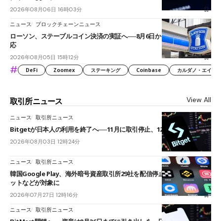
2026年08月06日 16時03分
ニュース
ブロックチェーンニュース
ローソン、ステーブルコイン決済の実証へ──8月6日からJPYCやUSDC対
応
2026年08月05日 15時12分
#
DeFi
Zoomex
ステーキング
Coinbase
カルダノ・エイダ（Ca
View All
取引所ニュース
ニュース
取引所ニュース
Bitgetが日本人の利用を終了へ──11月に取引停止、12月末に強制決済
2026年08月03日 12時24分
ニュース
取引所ニュース
韓国Google Play、海外暗号資産取引所29社を配信停止──OKXやバイビ
ットなどが対象に
2026年07月27日 12時16分
ニュース
取引所ニュース