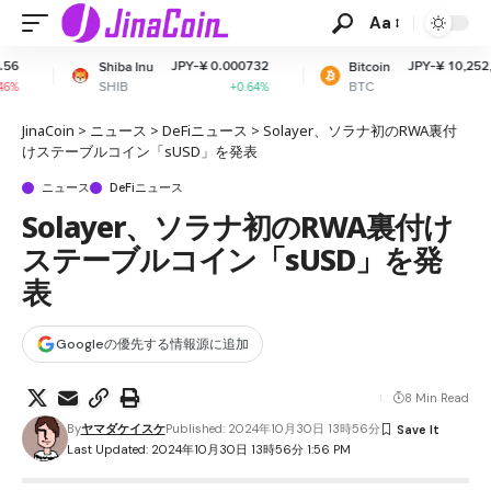
Aa
JPY-¥ 0.000732
JPY-¥ 10,252,811.92
ba Inu
Bitcoin
IB
BTC
+0.64%
+0.21%
JinaCoin
>
ニュース
>
DeFiニュース
>
Solayer、ソラナ初のRWA裏付
けステーブルコイン「sUSD」を発表
ニュース
DeFiニュース
Solayer、ソラナ初のRWA裏付け
ステーブルコイン「sUSD」を発
表
Googleの優先する情報源に追加
8 Min Read
By
ヤマダケイスケ
Published: 2024年10月30日 13時56分
Last Updated: 2024年10月30日 13時56分 1:56 PM