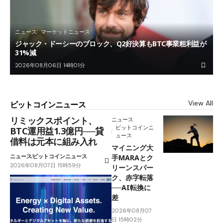
ニュース
マーケットニュース
ジャック・ドーシーのブロック、Q2好決算もBTC事業粗利益が
31%減
2026年08月06日 14時01分
View All
ビットコインニュース
リミックスポイント、
ニュース
ビットコインニ
BTC運用益1.3億円──貸
ュース
借料は元本に組み入れ
マイニング大
ニュース
ビットコインニュース
手MARAとク
2026年08月07日 15時59分
リーンスパー
ク、赤字転落
──AI転換に
差
2026年08月07
日 15時02分