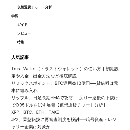
仮想通貨チャート分析
学習
ガイド
レビュー
特集
人気記事
Trust Wallet（トラストウォレット）の使い方｜初期設
定や入金・出金方法など徹底解説
リミックスポイント、BTC運用益1.3億円──貸借料は元
本に組み入れ
リップル、日足長期HMAで攻防──戻り一巡後の下抜け
で0.95ドルを試す展開【仮想通貨チャート分析】
XRP、BTC、ETH、TAKE
JPX、業態転換に再審査制度を検討──暗号資産トレジ
ャリー企業は対象か