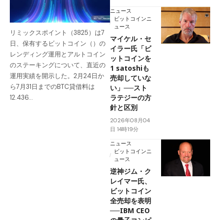
ニュース
ビットコインニ
ュース
リミックスポイント（3825）は7
マイケル・セ
日、保有するビットコイン（）の
イラー氏「ビ
レンディング運用とアルトコイン
ットコインを
のステーキングについて、直近の
1 satoshiも
運用実績を開示した。2月24日か
売却していな
ら7月31日までのBTC貸借料は
い」──スト
ラテジーの方
12.436…
針と区別
2026年08月04
日 14時19分
ニュース
ビットコインニ
ュース
逆神ジム・ク
レイマー氏、
ビットコイン
全売却を表明
──IBM CEO