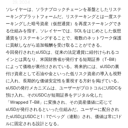
29, 2024
ソレイヤーは、ソラナブロックチェーンを基盤としたリステ
ーキングプラットフォームだ。リステーキングとは一度ステ
ーキングした暗号資産（仮想通貨）を再度ステーキングでき
る仕組みを指す。ソレイヤーでは、SOLをはじめとした仮想
通貨をリステーキングすることで、複数のネットワーク保護
に貢献しながら追加報酬を受け取ることができる。
今回発行されたsUSDは、従来の法定通貨に紐付けられるコ
インとは異なり、米国財務省が発行する短期証券（T-Bill）
によって価格が裏付けされている。将来的には、sUSDの裏
付け資産として石油や金といった低リスク資産の導入も視野
に入れ、長期的な価値安定性を重視する方針を掲げている。
sUSDの発行メカニズムは、ユーザーがプロトコルにUSDCを
預け入れ、そのUSDCが短期証券をデジタル化した
「Wrapped T-Bill」に変換され、その資産価値に応じて
sUSDが発行されるといった仕組みだ。ユーザーに配分され
たsUSDはUSDCと1：1でペッグ（連動）され、価値は常に1ド
ルに固定される設計となる。