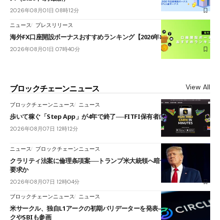
2026年08月01日 08時12分
ニュース
プレスリリース
海外FX口座開設ボーナスおすすめランキング【2026年8月最新】
2026年08月01日 07時40分
View All
ブロックチェーンニュース
ブロックチェーンニュース
ニュース
歩いて稼ぐ「Step App」が4年で終了──FITFI保有者に対応呼びかけ
2026年08月07日 12時12分
ニュース
ブロックチェーンニュース
クラリティ法案に倫理条項案──トランプ米大統領へ暗号資産事業の売却
要求か
2026年08月07日 12時04分
ブロックチェーンニュース
ニュース
米サークル、独自L1アークの初期バリデーターを発表――ブラックロッ
クやSBIも参画