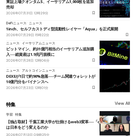
東証上場クオンタムS、イーサリアム1,000枚を追加
売却
2026年07月31日 12時29分
DeFiニュース
ニュース
1inch、セルフカストディ型流動性レイヤー「Aqua」を正式展開
2026年07月29日 15時22分
ニュース
イーサリアムニュース
ビットマイン、約31億円相当のイーサリアム追加購
入──総資産は1.9兆円規模に
2026年07月28日 12時06分
ニュース
アルトコインニュース
DEXEが1日で約90%急落──チーム関連ウォレットが
10億円分をバイナンスへ
2026年07月23日 12時01分
View All
特集
学習
特集
【独占取材】千葉工業大学が仕掛けるweb3変革──「cJPY」とAIの融合
は日本をどう変えるのか
2026年07月13日 09時25分