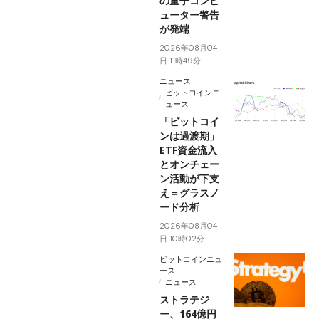
の量子コンピ
ューター警告
が発端
2026年08月04
日 11時49分
ニュース
ビットコインニ
ュース
「ビットコイ
ンは過渡期」
ETF資金流入
とオンチェー
ン活動が下支
え＝グラスノ
ード分析
2026年08月04
日 10時02分
ビットコインニュ
ース
ニュース
ストラテジ
ー、164億円