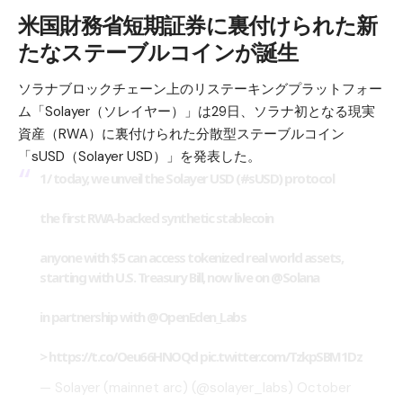
米国財務省短期証券に裏付けられた新
たなステーブルコインが誕生
ソラナブロックチェーン上のリステーキングプラットフォー
ム「Solayer（ソレイヤー）」は29日、ソラナ初となる現実
資産（RWA）に裏付けられた分散型ステーブルコイン
「sUSD（Solayer USD）」を発表した。
1/ today, we unveil the Solayer USD (
#sUSD
) protocol
the first RWA-backed synthetic stablecoin
anyone with $5 can access tokenized real world assets,
starting with U.S. Treasury Bill, now live on
@Solana
in partnership with
@OpenEden_Labs
>
https://t.co/Oeu66HNOQd
pic.twitter.com/TzkpSBM1Dz
— Solayer (mainnet arc) (@solayer_labs)
October