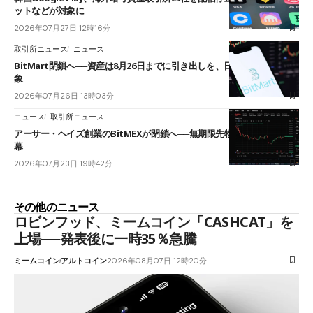
ットなどが対象に
2026年07月27日 12時16分
取引所ニュース
ニュース
BitMart閉鎖へ──資産は8月26日までに引き出しを、日本人利用者も対
象
2026年07月26日 13時03分
ニュース
取引所ニュース
アーサー・ヘイズ創業のBitMEXが閉鎖へ──無期限先物を生んだ11年に
幕
2026年07月23日 19時42分
その他のニュース
ロビンフッド、ミームコイン「CASHCAT」を
上場──発表後に一時35％急騰
ミームコイン
アルトコイン
2026年08月07日 12時20分