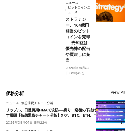
ニュース
ビットコインニ
ュース
ストラテジ
ー、164億円
相当のビット
コインを売却
──売却益は
優先株の配当
や買戻しに充
当
2026年08月04
日 09時49分
View All
価格分析
ニュース
仮想通貨チャート分析
リップル、日足長期HMAで攻防──戻り一巡後の下抜けで0.95ドルを試
す展開【仮想通貨チャート分析】XRP、BTC、ETH、TAKE
2026年08月07日 18時22分