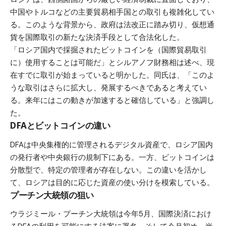
中国やトルコなどの主要貿易相手国との取引も複雑化してい
る。このような背景から、政府は法改正に踏み切り、仮想通
貨を国際取引の新たな決済手段として合法化した。
「ロシア国内で採掘されたビットコインを（国際貿易取引
に）使用することは可能だ」とシルアノフ財務相は述べ、現
在すでに取引が始まっていると明かした。同氏は、「このよ
うな取引はさらに拡大し、発展するべきであると考えてい
る。来年にはこの動きが加速すると確信している」と強調し
た。
DFAとビットコインの違い
DFAは中央集権的に管理されるデジタル資産で、ロシア国内
の発行者や中央銀行の規制下にある。一方、ビットコインは
分散型で、特定の管理者が存在しない。この違いを活かし
て、ロシアは目的に応じた資産の使い分けを模索している。
プーチン大統領の狙い
ウラジミール・プーチン大統領は今年5月、国際決済におけ