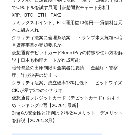
リップル、日足長期HMAで攻防──戻り一巡後の下抜け
で0.95ドルを試す展開【仮想通貨チャート分析】
XRP、BTC、ETH、TAKE
リミックスポイント、BTC運用益1.3億円──貸借料は元
本に組み入れ
クラリティ法案に倫理条項案──トランプ米大統領へ暗
号資産事業の売却要求か
仮想通貨デビットカードRedotPayの特徴や使い方を解
説｜日本も物理カードが作成可能
暗号資産の出庫制限を全業者に要請──金融庁・警察
庁、詐欺被害の防止へ
クラリティ法案、成立確率23%に低下──ビットワイズ
CIOが示す2つのシナリオ
仮想通貨クレジットカード（デビットカード）おすす
めランキング12選【2026年最新】
BingXの安全性と評判は？特徴やメリット・デメリット
を解説【2026年8月】