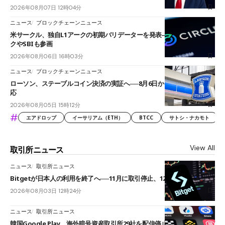
2026年08月07日 12時04分
ニュース
ブロックチェーンニュース
米サークル、独自L1アークの初期バリデーターを発表――ブラックロッ
クやSBIも参画
2026年08月06日 16時03分
ニュース
ブロックチェーンニュース
ローソン、ステーブルコイン決済の実証へ──8月6日からJPYCやUSDC対
応
2026年08月05日 15時12分
#
エアドロップ
イーサリアム（ETH）
BTCC
サトシ・ナカモト
View All
取引所ニュース
ニュース
取引所ニュース
Bitgetが日本人の利用を終了へ──11月に取引停止、12月末に強制決済
2026年08月03日 12時24分
ニュース
取引所ニュース
韓国Google Play、海外暗号資産取引所29社を配信停止──OKXやバイビ