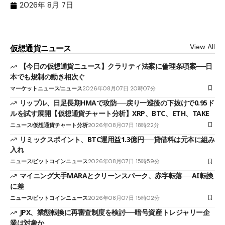
（X
2026年 8月 7日
View All
仮想通貨ニュース
【今日の仮想通貨ニュース】クラリティ法案に倫理条項案──日
本でも規制の動き相次ぐ
マーケットニュース
ニュース
2026年08月07日 20時07分
リップル、日足長期HMAで攻防──戻り一巡後の下抜けで0.95ド
ルを試す展開【仮想通貨チャート分析】XRP、BTC、ETH、TAKE
ニュース
仮想通貨チャート分析
2026年08月07日 18時22分
リミックスポイント、BTC運用益1.3億円──貸借料は元本に組み
入れ
ニュース
ビットコインニュース
2026年08月07日 15時59分
マイニング大手MARAとクリーンスパーク、赤字転落──AI転換
に差
ニュース
ビットコインニュース
2026年08月07日 15時02分
JPX、業態転換に再審査制度を検討──暗号資産トレジャリー企
業は対象か