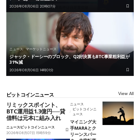
2026年08月06日 20時07分
ニュース
マーケットニュース
ジャック・ドーシーのブロック、Q2好決算もBTC事業粗利益が
31%減
2026年08月06日 14時01分
View All
ビットコインニュース
リミックスポイント、
ニュース
ビットコインニ
BTC運用益1.3億円──貸
ュース
借料は元本に組み入れ
マイニング大
ニュース
ビットコインニュース
手MARAとク
2026年08月07日 15時59分
リーンスパー