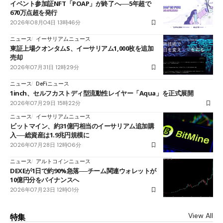
イベント参加証NFT「POAP」が終了へ──5年超で
670万点超を発行
2026年08月04日 13時46分
ニュース
イーサリアムニュース
東証上場クオンタムS、イーサリアム1,000枚を追加
売却
2026年07月31日 12時29分
ニュース
DeFiニュース
1inch、セルフカストディ型流動性レイヤー「Aqua」を正式展開
2026年07月29日 15時22分
ニュース
イーサリアムニュース
ビットマイン、約31億円相当のイーサリアム追加購
入──総資産は1.9兆円規模に
2026年07月28日 12時06分
ニュース
アルトコインニュース
DEXEが1日で約90%急落──チーム関連ウォレットが
10億円分をバイナンスへ
2026年07月23日 12時01分
View All
特集