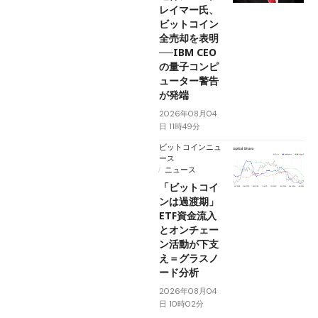
レイマー氏、
ビットコイン
全売却を表明
──IBM CEO
の量子コンピ
ューター警告
が発端
2026年08月04
日 11時49分
ビットコインニュ
ース
ニュース
「ビットコイ
ンは過渡期」
ETF資金流入
とオンチェー
ン活動が下支
え＝グラスノ
ード分析
2026年08月04
日 10時02分