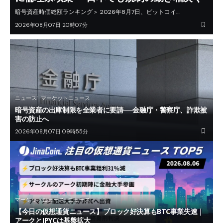
暗号資産時価総額ランキング＞ 2026年8月7日、ビットコイ…
2026年08月07日 20時07分
ニュース
マーケットニュース
暗号資産の出庫制限を全業者に要請──金融庁・警察庁、詐欺被
害の防止へ
2026年08月07日 09時55分
マーケットニュース
ニュース
【今日の仮想通貨ニュース】ブロック好決算もBTC事業失速｜
アークとJPYCは基盤拡大