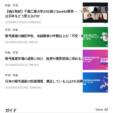
特集
学習
【独占取材】千葉工業大学が仕掛けるweb3変革──「cJPY」とAIの融合
は日本をどう変えるのか
2026年07月13日 09時25分
学習
特集
暗号資産の確定申告、未経験者の半数以上が「不安・無理」
2026年06月13日 11時11分
特集
学習
暗号資産市場の成長に向け、政府や業界団体に求めることは？
2026年06月10日 11時15分
学習
特集
日本の暗号資産の投資環境、満足している人は5％未満
2026年06月08日 10時43分
View All
ガイド