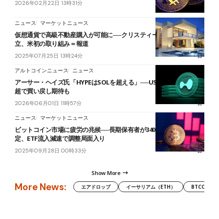
2026年02月22日 13時31分
ニュース
マーケットニュース
仮想通貨で高級不動産購入が可能に──クリスティーズ専門部門設
立、米初の取り組み＝報道
2025年07月25日 13時24分
アルトコインニュース
ニュース
アーサー・ヘイズ氏「HYPEはSOLを超える」──USDC残高80億ドル
超で買い戻し期待も
2026年06月01日 11時57分
ニュース
マーケットニュース
ビットコイン市場に疲労の兆候──長期保有者が340万BTCの利益確
定、ETF流入減速で調整局面入り
2025年09月28日 00時33分
Show More
More News:
エアドロップ
イーサリアム（ETH）
BTCC