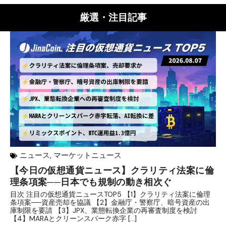
厳選・注目記事
ニュース
,
マーケットニュース
【今日の仮想通貨ニュース】クラリティ法案に倫
リ
理条項案──日本でも規制の動き相次ぐ
下
分
目次 注目の仮想通貨ニュースTOP5 【1】クラリティ法案に倫理
条項案──資産売却を協議 【2】金融庁・警察庁、暗号資産の出
目
庫制限を要請 【3】JPX、業態転換企業の再審査制度を検討
ト
【4】MARAとクリーンスパーク赤字 […]
（