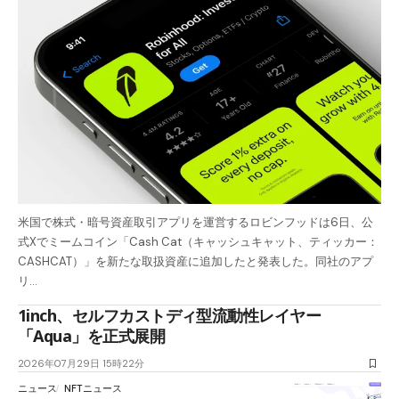
米国で株式・暗号資産取引アプリを運営するロビンフッドは6日、公
式Xでミームコイン「Cash Cat（キャッシュキャット、ティッカー：
CASHCAT）」を新たな取扱資産に追加したと発表した。同社のアプ
リ…
1inch、セルフカストディ型流動性レイヤー
「Aqua」を正式展開
2026年07月29日 15時22分
ニュース
NFTニュース