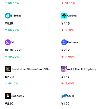
↑ 68.00%
↓ 33.60%
ETHGas
Cartesi
¥5.19
¥4.16
↑ 66.70%
↓ 16.10%
INI
Unibase
¥0.007271
¥21.71
↑ 49.20%
↓ 14.90%
HarryPotterObamaSonic10Inu (ETH)
Act I The AI Prophecy
¥2.79
¥1.54
↑ 48.10%
↓ 13.40%
Biconomy
COTI
¥8.10
¥1.99