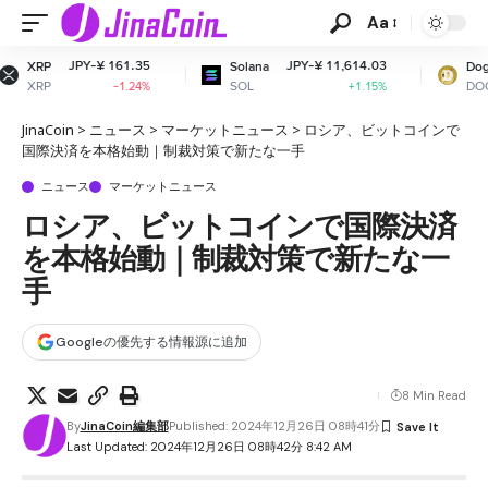
Aa
61.35
JPY-¥ 11,614.03
JPY-¥ 11.
Solana
Dogecoin
SOL
DOGE
1.24%
+1.15%
+0.9
JinaCoin
>
ニュース
>
マーケットニュース
>
ロシア、ビットコインで
国際決済を本格始動｜制裁対策で新たな一手
ニュース
マーケットニュース
ロシア、ビットコインで国際決済
を本格始動｜制裁対策で新たな一
手
Googleの優先する情報源に追加
8 Min Read
By
JinaCoin編集部
Published: 2024年12月26日 08時41分
Last Updated: 2024年12月26日 08時42分 8:42 AM