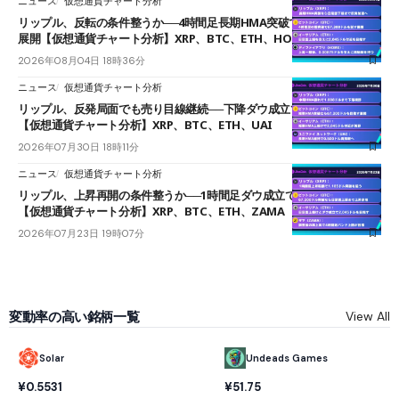
ニュース
仮想通貨チャート分析
リップル、反転の条件整うか──4時間足長期HMA突破で雲下端を目指す
展開【仮想通貨チャート分析】XRP、BTC、ETH、HOME
2026年08月04日 18時36分
ニュース
仮想通貨チャート分析
リップル、反発局面でも売り目線継続──下降ダウ成立で下値追う展開
【仮想通貨チャート分析】XRP、BTC、ETH、UAI
2026年07月30日 18時11分
ニュース
仮想通貨チャート分析
リップル、上昇再開の条件整うか──1時間足ダウ成立で1.185ドルを狙う
【仮想通貨チャート分析】XRP、BTC、ETH、ZAMA
2026年07月23日 19時07分
変動率の高い銘柄一覧
View All
Solar
Undeads Games
¥0.5531
¥51.75