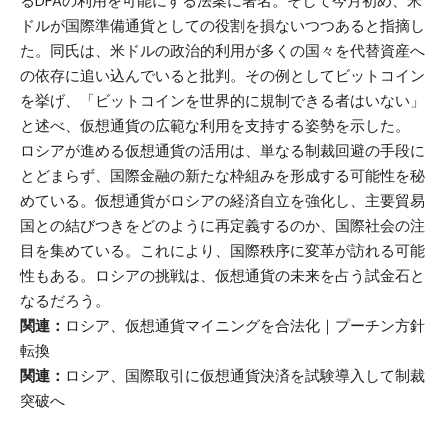
るDFAの利用を可能にする法案に署名。そして今月初め、米
ドルが国際準備通貨としての役割を損ないつつあると指摘し
た。同氏は、米ドルの政治的利用が多くの国々を代替資産へ
の依存に追い込んでいると批判。その例としてビットコイン
を挙げ、「ビットコインを世界的に規制できる者はいない」
と述べ、仮想通貨の広範な利用を支持する姿勢を示した。
ロシアが進める仮想通貨の活用は、単なる制裁回避の手段に
とどまらず、国際金融の新たな枠組みを形成する可能性を秘
めている。仮想通貨がロシアの経済自立を強化し、主要貿易
国との結びつきをどのように再定義するのか、国際社会の注
目を集めている。これにより、国際秩序に変革が訪れる可能
性もある。ロシアの挑戦は、仮想通貨の未来を占う試金石と
なるだろう。
関連：
ロシア、仮想通貨マイニングを合法化｜プーチン方針
転換
関連：
ロシア、国際取引に仮想通貨決済を試験導入して制裁
突破へ