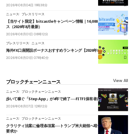
2026年08月04日 11時38分
ニュース
プレスリリース
【当サイト限定】bitcastleキャンペーン情報｜16,000円口座開設ボーナ
ス（2026年8月最新）
2026年08月01日 08時12分
プレスリリース
ニュース
海外FX口座開設ボーナスおすすめランキング【2026年8月最新】
2026年08月01日 07時40分
View All
ブロックチェーンニュース
ニュース
ブロックチェーンニュース
歩いて稼ぐ「Step App」が4年で終了──FITFI保有者に対応呼びかけ
2026年08月07日 12時12分
ニュース
ブロックチェーンニュース
クラリティ法案に倫理条項案──トランプ米大統領へ暗号資産事業の売却
要求か