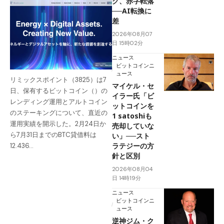
ク、赤字転落
──AI転換に
差
2026年08月07
日 15時02分
ニュース
ビットコインニ
ュース
リミックスポイント（3825）は7
マイケル・セ
日、保有するビットコイン（）の
イラー氏「ビ
レンディング運用とアルトコイン
ットコインを
のステーキングについて、直近の
1 satoshiも
運用実績を開示した。2月24日か
売却していな
ら7月31日までのBTC貸借料は
い」──スト
ラテジーの方
12.436…
針と区別
2026年08月04
日 14時19分
ニュース
ビットコインニ
ュース
逆神ジム・ク