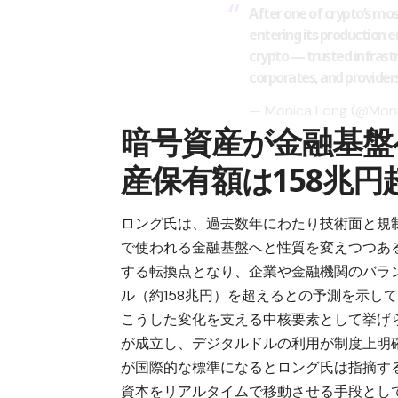
After one of crypto’s most
entering its production er
crypto — trusted infrastru
corporates, and provider
— Monica Long (@Mon
暗号資産が金融基盤
産保有額は158兆円
ロング氏は、過去数年にわたり技術面と規
で使われる金融基盤へと性質を変えつつある
する転換点となり、企業や金融機関のバラ
ル（約158兆円）を超えるとの予測を示し
こうした変化を支える中核要素として挙げ
が成立し、デジタルドルの利用が制度上明
が国際的な標準になるとロング氏は指摘す
資本をリアルタイムで移動させる手段とし