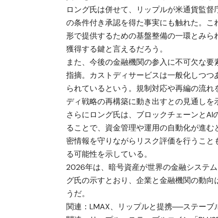
ロング氏は併せて、リップルが米通貨監督
の条件付き承認を得た事実にも触れた。こ
形で提供するための基盤整備の一環とみら
獲得する鍵と言えるだろう。
また、今後の金融機関の参入に不可欠な要
指摘。カストディサービスは一般化しつつ
られているという。規制対応や再編の流れ
ディ戦略の再構築に動き出すとの見通しを
さらにロング氏は、ブロックチェーンとAI
ることで、資金管理や運用の自動化が進む
密情報を守りながらリスク評価を行うこと
る可能性を示している。
2026年は、暗号資産が世界の金融システ
グ氏の示すとおり、企業と金融機関の動向
うだ。
関連：
LMAX、リップルと提携──ステーブ