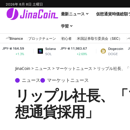
2026年 8月 8日 土曜日
最新ニュース
仮想通貨時価総額
学習
Binance
ブロックチェーン
初心者
米国証券取引委員会（SEC）
9
JPY-¥ 11,983.67
JPY-¥ 11.22
Solana
Dogecoin
SOL
DOGE
%
+2.69%
+1.8%
JinaCoin
>
ニュース
>
マーケットニュース
>
リップル社長、「
ニュース
マーケットニュース
リップル社長、「フ
想通貨採用」