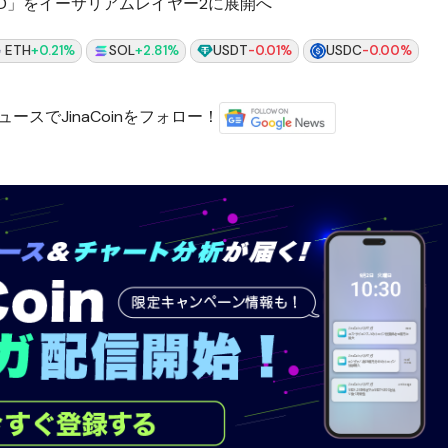
SD」をイーサリアムレイヤー2に展開へ
ETH
+0.21%
SOL
+2.81%
USDT
-0.01%
USDC
-0.00%
ースでJinaCoinをフォロー！