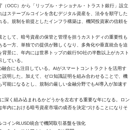
庁（OCC）から「リップル・ナショナル・トラスト銀行」設立
れはステーブルコインを含むデジタル資産を、法令を順守した
れる。規制を前提としたインフラ構築は、機関投資家の信頼を
素として、暗号資産の保管と管理を担うカストディの重要性も
ある一方、単独での提供が難しくなり、多角化や垂直統合を迫
を背景に、年内には世界トップの銀行50社の半数以上がカスト
示している。
の融合にも注目している。AIがスマートコントラクトを活用す
と説明した。加えて、ゼロ知識証明を組み合わせることで、機
も可能になるとし、規制の厳しい金融分野でもAI導入が加速す
ムに深く組み込まれるかどうかを左右する重要な年になる。ロン
は年内における暗号資産市場の成否を決定づけることになりそ
ルコインRLUSD統合で機関取引基盤を強化