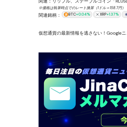
関連：
リップル、ステーブルコイン「RLU
※価格は執筆時点でのレート換算（1ドル＝158.7円）
BTC
+0.04%
XRP
+1.37%
関連銘柄：
仮想通貨の最新情報を逃さない！Googleニュ