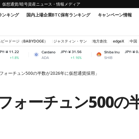
仮想通貨/暗号資産ニュース・情報メディア
ランキング
国内上場企業BTC保有ランキング
キャンペーン情報
ベビードージ（BABYDOGE）
ジャスティン・サン
地方創生
edgeX
中国
JPY-¥ 31.56
JPY-¥ 0.000737
Cardano
Shiba Inu
ADA
SHIB
+1.16%
+1.11%
フォーチュン500の半数が2026年に仮想通貨採用」
ォーチュン500の半