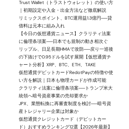
Trust Wallet（トラストウォレット）の使い方
｜初期設定や入金・出金方法など徹底解説
リミックスポイント、BTC運用益1.3億円──貸
借料は元本に組み入れ
【今日の仮想通貨ニュース】クラリティ法案
に倫理条項案──日本でも規制の動き相次ぐ
リップル、日足長期HMAで攻防──戻り一巡後
の下抜けで0.95ドルを試す展開【仮想通貨チ
ャート分析】XRP、BTC、ETH、TAKE
仮想通貨デビットカードRedotPayの特徴や使
い方を解説｜日本も物理カードが作成可能
クラリティ法案に倫理条項案──トランプ米大
統領へ暗号資産事業の売却要求か
JPX、業態転換に再審査制度を検討──暗号資
産トレジャリー企業は対象か
仮想通貨クレジットカード（デビットカー
ド）おすすめランキング12選【2026年最新】