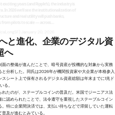
 exciting years (and Ripple’s), the industry is
a. In 2026 we’ll see the institutionalization of
cture and real utility will push banks,
s from pilots to scale — across…
icaLongSF)
January 20, 2026
へと進化、企業のデジタル資
超へ
制面の整備が進んだことで、暗号資産が投機的な対象から実務
と分析した。同氏は2026年が機関投資家や大企業が本格参入
ンスシート上で保有されるデジタル資産総額は年末までに1兆ド
ている。
られたのが、ステーブルコインの普及だ。米国でジーニアス法
確に認められたことで、法令遵守を重視したステーブルコイン
る。特に企業間決済では、支払い待ちなどで滞留していた運転
て普及が進むとみている。