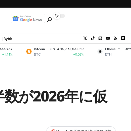
Bybit
JPY-¥ 10,272,632.50
JPY-¥ 303,352.46
Bitcoin
Ethereum
BTC
ETH
+0.02%
+0.2%
数が2026年に仮