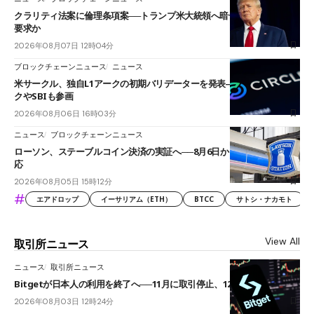
クラリティ法案に倫理条項案──トランプ米大統領へ暗号資産事業の売却
要求か
2026年08月07日 12時04分
ブロックチェーンニュース
ニュース
米サークル、独自L1アークの初期バリデーターを発表――ブラックロッ
クやSBIも参画
2026年08月06日 16時03分
ニュース
ブロックチェーンニュース
ローソン、ステーブルコイン決済の実証へ──8月6日からJPYCやUSDC対
応
2026年08月05日 15時12分
#
エアドロップ
イーサリアム（ETH）
BTCC
サトシ・ナカモト
View All
取引所ニュース
ニュース
取引所ニュース
Bitgetが日本人の利用を終了へ──11月に取引停止、12月末に強制決済
2026年08月03日 12時24分