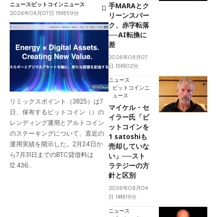
ニュース
ビットコインニュース
手MARAとク
2026年08月07日 15時59分
リーンスパー
ク、赤字転落
──AI転換に
差
2026年08月07
日 15時02分
ニュース
ビットコインニ
ュース
リミックスポイント（3825）は7
マイケル・セ
日、保有するビットコイン（）の
イラー氏「ビ
レンディング運用とアルトコイン
ットコインを
のステーキングについて、直近の
1 satoshiも
運用実績を開示した。2月24日か
売却していな
ら7月31日までのBTC貸借料は
い」──スト
ラテジーの方
12.436…
針と区別
2026年08月04
日 14時19分
ニュース