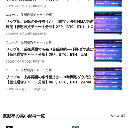
2026年08月07日 18時22分
ニュース
仮想通貨チャート分析
リップル、反転の条件整うか──4時間足長期HMA突破で雲下端を目指す
展開【仮想通貨チャート分析】XRP、BTC、ETH、HOME
2026年08月04日 18時36分
ニュース
仮想通貨チャート分析
リップル、反発局面でも売り目線継続──下降ダウ成立で下値追う展開
【仮想通貨チャート分析】XRP、BTC、ETH、UAI
2026年07月30日 18時11分
ニュース
仮想通貨チャート分析
リップル、上昇再開の条件整うか──1時間足ダウ成立で1.185ドルを狙う
【仮想通貨チャート分析】XRP、BTC、ETH、ZAMA
2026年07月23日 19時07分
変動率の高い銘柄一覧
View All