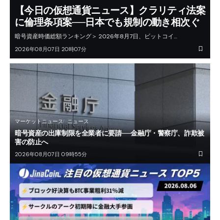
【今日の仮想通貨ニュース】クラリティ法案
に倫理条項案──日本でも規制の動き相次ぐ
暗号資産時価総額ランキング＞ 2026年8月7日、ビットコイ…
2026年08月07日 20時07分
マーケットニュース
ニュース
暗号資産の出庫制限を全業者に要請──金融庁・警察庁、詐欺被
害の防止へ
2026年08月07日 09時55分