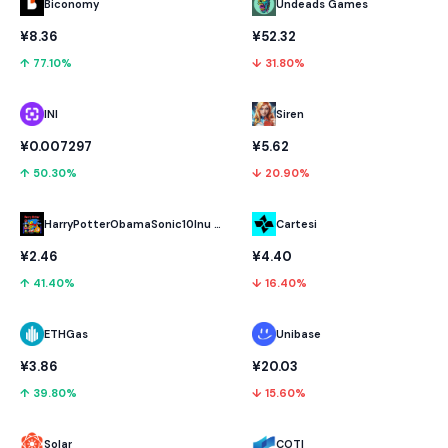
Biconomy
Undeads Games
¥8.36
¥52.32
↑ 77.10%
↓ 31.80%
INI
Siren
¥0.007297
¥5.62
↑ 50.30%
↓ 20.90%
HarryPotterObamaSonic10Inu (ETH)
Cartesi
¥2.46
¥4.40
↑ 41.40%
↓ 16.40%
ETHGas
Unibase
¥3.86
¥20.03
↑ 39.80%
↓ 15.60%
Solar
COTI