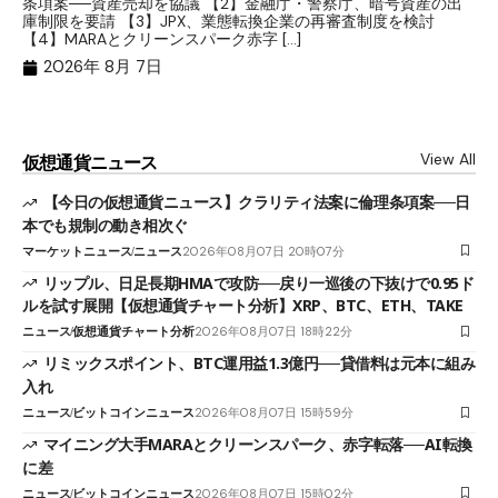
条項案──資産売却を協議 【2】金融庁・警察庁、暗号資産の出
目
庫制限を要請 【3】JPX、業態転換企業の再審査制度を検討
ト
【4】MARAとクリーンスパーク赤字 […]
（
（X
2026年 8月 7日
View All
仮想通貨ニュース
【今日の仮想通貨ニュース】クラリティ法案に倫理条項案──日
本でも規制の動き相次ぐ
マーケットニュース
ニュース
2026年08月07日 20時07分
リップル、日足長期HMAで攻防──戻り一巡後の下抜けで0.95ド
ルを試す展開【仮想通貨チャート分析】XRP、BTC、ETH、TAKE
ニュース
仮想通貨チャート分析
2026年08月07日 18時22分
リミックスポイント、BTC運用益1.3億円──貸借料は元本に組み
入れ
ニュース
ビットコインニュース
2026年08月07日 15時59分
マイニング大手MARAとクリーンスパーク、赤字転落──AI転換
に差
ニュース
ビットコインニュース
2026年08月07日 15時02分