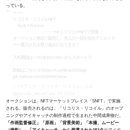
っている。
✧┈┈┈
リコリス・リコイルNFT
by A-1 Pictures
┈┈┈✦
#リコリコ
がNFTで登場
オークション形式で販売し、売上の一部を担当クリエイタ
ーへ還元される取り組みになります！
入札開始は＜7/24(水)12:00＞からスタート
詳細はこちら
https://t.co/8KauOQGaj5
pic.twitter.com/5DIPWK3ecw
— TVアニメ『リコリス・リコイル』公式
(@lycoris_recoil)
July 23, 2024
オークションは、NFTマーケットプレイス「SNFT」で実施
される。販売されるのは、「リコリス・リコイル」のオープ
ニングやアイキャッチの制作過程で生まれた中間成果物だ。
「作画監督修正」「原画」「背景美術」「本撮、ムービー