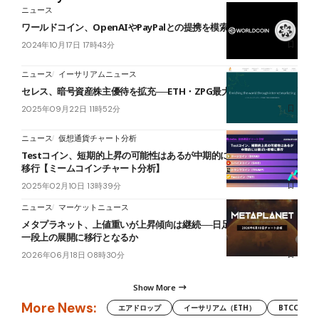
ニュース
ワールドコイン、OpenAIやPayPalとの提携を模索中｜一時9%上昇
2024年10月17日 17時43分
ニュース
イーサリアムニュース
セレス、暗号資産株主優待を拡充──ETH・ZPG最大2万円相当に増額
2025年09月22日 11時52分
ニュース
仮想通貨チャート分析
Testコイン、短期的上昇の可能性はあるが中期的には横ばい相場に
移行【ミームコインチャート分析】
2025年02月10日 13時39分
ニュース
マーケットニュース
メタプラネット、上値重いが上昇傾向は継続──日足短期HMA維持で
一段上の展開に移行となるか
2026年06月18日 08時30分
Show More
More News:
エアドロップ
イーサリアム（ETH）
BTCC