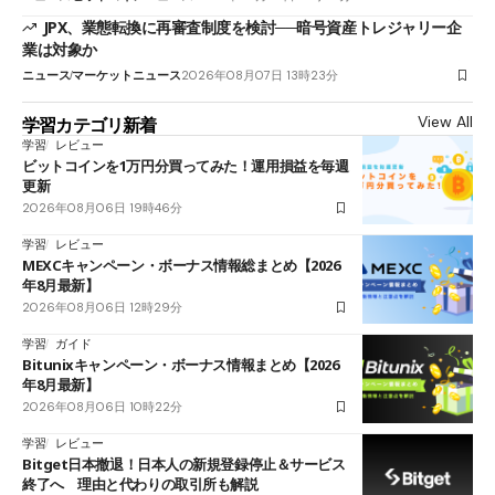
JPX、業態転換に再審査制度を検討──暗号資産トレジャリー企
業は対象か
ニュース
マーケットニュース
2026年08月07日 13時23分
View All
学習カテゴリ新着
学習
レビュー
ビットコインを1万円分買ってみた！運用損益を毎週
更新
2026年08月06日 19時46分
学習
レビュー
MEXCキャンペーン・ボーナス情報総まとめ【2026
年8月最新】
2026年08月06日 12時29分
学習
ガイド
Bitunixキャンペーン・ボーナス情報まとめ【2026
年8月最新】
2026年08月06日 10時22分
学習
レビュー
Bitget日本撤退！日本人の新規登録停止＆サービス
終了へ 理由と代わりの取引所も解説