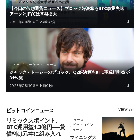
ニュース
マーケットニュース
【今日の仮想通貨ニュース】ブロック好決算もBTC事業失速｜
アークとJPYCは基盤拡大
2026年08月06日 20時07分
ニュース
マーケットニュース
ジャック・ドーシーのブロック、Q2好決算もBTC事業粗利益が
31%減
2026年08月06日 14時01分
View All
ビットコインニュース
リミックスポイント、
ニュース
ビットコインニ
BTC運用益1.3億円──貸
ュース
借料は元本に組み入れ
マイニング大