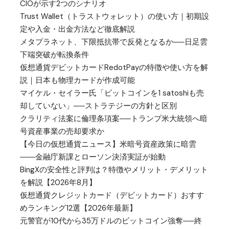
CIOが示す2つのシナリオ
Trust Wallet（トラストウォレット）の使い方｜初期設
定や入金・出金方法など徹底解説
メタプラネット、下限抵抗帯で反発となるか──日足雲
下端突破が転換条件
仮想通貨デビットカードRedotPayの特徴や使い方を解
説｜日本も物理カードが作成可能
マイケル・セイラー氏「ビットコインを1 satoshiも売
却していない」──ストラテジーの方針と区別
クラリティ法案に倫理条項案──トランプ米大統領へ暗
号資産事業の売却要求か
【今日の仮想通貨ニュース】米暗号資産政策に暗雲
――金融庁新課とローソン決済実証が始動
BingXの安全性と評判は？特徴やメリット・デメリット
を解説【2026年8月】
仮想通貨クレジットカード（デビットカード）おすす
めランキング12選【2026年最新】
元警官が10代から35万ドルのビットコイン強奪──終