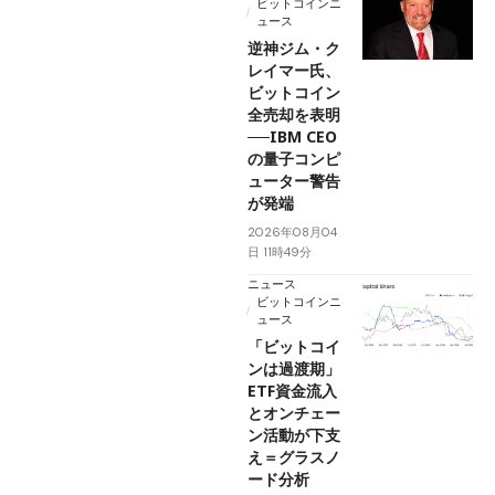
ビットコインニ
ュース
逆神ジム・ク
レイマー氏、
ビットコイン
全売却を表明
──IBM CEO
の量子コンピ
ューター警告
が発端
2026年08月04
日 11時49分
ニュース
ビットコインニ
ュース
「ビットコイ
ンは過渡期」
ETF資金流入
とオンチェー
ン活動が下支
え＝グラスノ
ード分析