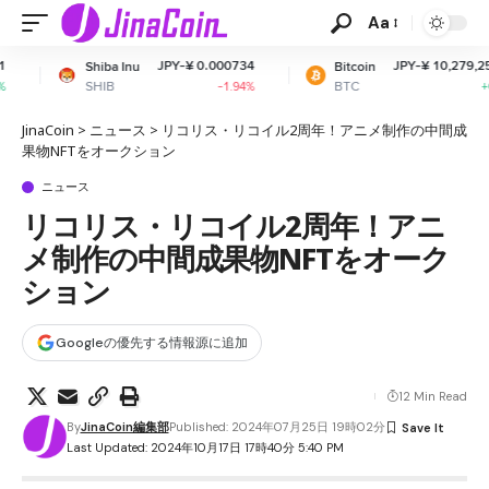
Aa
JPY-¥ 0.000734
JPY-¥ 10,279,253.73
a Inu
Bitcoin
B
BTC
-1.94%
+0.58%
JinaCoin
>
ニュース
>
リコリス・リコイル2周年！アニメ制作の中間成
果物NFTをオークション
ニュース
リコリス・リコイル2周年！アニ
メ制作の中間成果物NFTをオーク
ション
Googleの優先する情報源に追加
12 Min Read
By
JinaCoin編集部
Published: 2024年07月25日 19時02分
Last Updated: 2024年10月17日 17時40分 5:40 PM