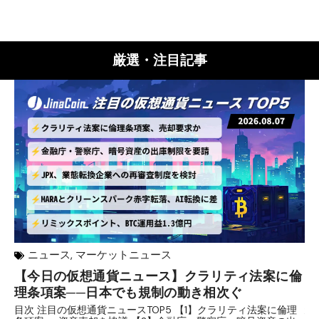
厳選・注目記事
ニュース
,
マーケットニュース
【今日の仮想通貨ニュース】クラリティ法案に倫
リ
理条項案──日本でも規制の動き相次ぐ
下
分
目次 注目の仮想通貨ニュースTOP5 【1】クラリティ法案に倫理