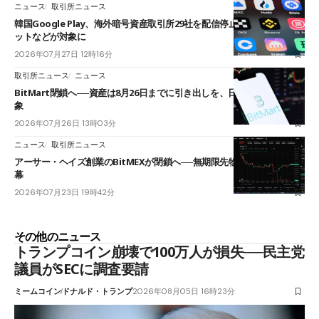
ニュース
取引所ニュース
韓国Google Play、海外暗号資産取引所29社を配信停止──OKXやバイビ
ットなどが対象に
2026年07月27日 12時16分
取引所ニュース
ニュース
BitMart閉鎖へ──資産は8月26日までに引き出しを、日本人利用者も対
象
2026年07月26日 13時03分
ニュース
取引所ニュース
アーサー・ヘイズ創業のBitMEXが閉鎖へ──無期限先物を生んだ11年に
幕
2026年07月23日 19時42分
その他のニュース
トランプコイン崩壊で100万人が損失──民主党
議員がSECに調査要請
ミームコイン
ドナルド・トランプ
2026年08月05日 16時23分