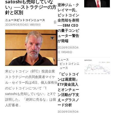
satoshiも売却していな
逆神ジム・ク
い」──ストラテジーの方
レイマー氏、
針と区別
ビットコイン
全売却を表明
ニュース
ビットコインニュース
2026年08月04日 14時19分
──IBM CEO
の量子コンピ
ューター警告
が発端
2026年08月04
日 11時49分
ニュース
ビットコインニ
ュース
米ビットコイン（BTC）投資企業
「ビットコイ
ストラテジーの共同創業者マイケ
ンは過渡期」
ル・セイラー氏は4日、個人保有分
ETF資金流入
のビットコインについて「1
とオンチェー
satoshiも売却していない」とXで
ン活動が下支
え＝グラスノ
説明した。 「絶対に売るな」は個
ード分析
人貯蓄者…
2026年08月04