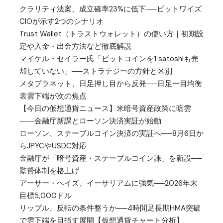
クラリティ法案、成立確率23%に低下──ビットワイズ
CIOが示す2つのシナリオ
Trust Wallet（トラストウォレット）の使い方｜初期設
定や入金・出金方法など徹底解説
マイケル・セイラー氏「ビットコインを1 satoshiも売
却していない」──ストラテジーの方針と区別
メタプラネット、日足押し目から反発──日足一目均衡
表雲下端が次の焦点
【今日の仮想通貨ニュース】米暗号資産政策に暗雲
――金融庁新課とローソン決済実証が始動
ローソン、ステーブルコイン決済の実証へ──8月6日か
らJPYCやUSDC対応
金融庁が「暗号資産・ステーブルコイン課」を新設──
監督体制を格上げ
アーサー・ヘイズ、イーサリアムに強気──2026年末
目標5,000ドル
リップル、反転の条件整うか──4時間足長期HMA突破
で雲下端を目指す展開【仮想通貨チャート分析】