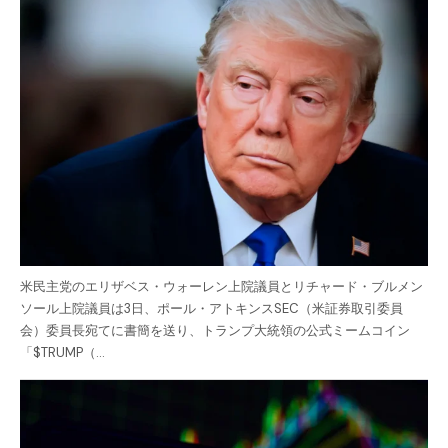
米民主党のエリザベス・ウォーレン上院議員とリチャード・ブルメン
ソール上院議員は3日、ポール・アトキンスSEC（米証券取引委員
会）委員長宛てに書簡を送り、トランプ大統領の公式ミームコイン
「$TRUMP（…