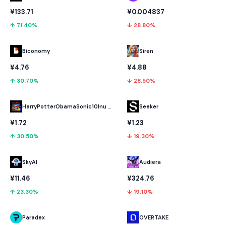
¥133.71
¥0.004837
↑ 71.40%
↓ 28.80%
Biconomy
Siren
¥4.76
¥4.88
↑ 30.70%
↓ 28.50%
HarryPotterObamaSonic10Inu (ETH)
Seeker
¥1.72
¥1.23
↑ 30.50%
↓ 19.30%
SkyAI
Audiera
¥11.46
¥324.76
↑ 23.30%
↓ 19.10%
Paradex
OVERTAKE