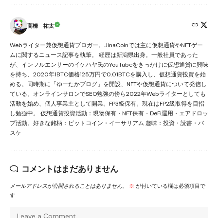
高橋 祐太
Webライター兼仮想通貨ブロガー。JinaCoinでは主に仮想通貨やNFTゲー
ムに関するニュース記事を執筆。 経歴は新潟県出身。一般社員であった
が、インフルエンサーのイケハヤ氏のYouTubeをきっかけに仮想通貨に興味
を持ち、2020年1BTC価格125万円で0.01BTCを購入し、仮想通貨投資を始
める。同時期に「ゆーたかブログ」を開設、NFTや仮想通貨について発信し
ている。オンラインサロンでSEO勉強の傍ら2022年Webライターとしても
活動を始め、個人事業主として開業。FP3級保有。現在はFP2級取得を目指
し勉強中。 仮想通貨投資活動：現物保有・NFT保有・DeFi運用・エアドロッ
プ活動。好きな銘柄：ビットコイン・イーサリアム 趣味：投資・読書・バ
スケ
コメントはまだありません
メールアドレスが公開されることはありません。
※
が付いている欄は必須項目で
す