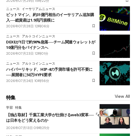
2026年07月29日 15時22分
ニュース
イーサリアムニュース
ビットマイン、約31億円相当のイーサリアム追加購
入──総資産は1.9兆円規模に
2026年07月28日 12時06分
ニュース
アルトコインニュース
DEXEが1日で約90%急落──チーム関連ウォレットが
10億円分をバイナンスへ
2026年07月23日 12時01分
ニュース
アルトコインニュース
ハイパーリキッド、HIP-4の予測市場を許可不要に
──展開者に50万HYPE要求
2026年07月24日 10時56分
View All
特集
学習
特集
【独占取材】千葉工業大学が仕掛けるweb3変革──「cJPY」とAIの融合
は日本をどう変えるのか
2026年07月13日 09時25分