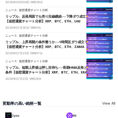
2026年08月04日 18時36分
ニュース
仮想通貨チャート分析
リップル、反発局面でも売り目線継続──下降ダウ成立で下値追う展開
【仮想通貨チャート分析】XRP、BTC、ETH、UAI
2026年07月30日 18時11分
ニュース
仮想通貨チャート分析
リップル、上昇再開の条件整うか──1時間足ダウ成立で1.185ドルを狙う
【仮想通貨チャート分析】XRP、BTC、ETH、ZAMA
2026年07月23日 19時07分
ニュース
仮想通貨チャート分析
リップル、短期上昇後は押し目待ち──長期HMA反発と雲上抜けが買い
条件【仮想通貨チャート分析】XRP、BTC、ETH、ERA
2026年07月21日 18時28分
変動率の高い銘柄一覧
View All
Cysic
INI