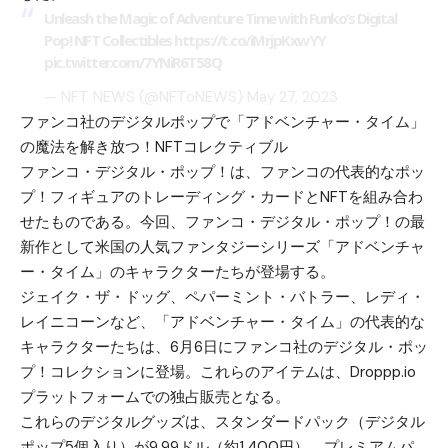
Unleash the Magic of Adventure Time with Funko’s Digital
Pop! NFT Collectibles
https://t.co/iMrjpKxwYY
pic.twitter.com/7YNiR6T58Q
— NFT NEWS (@NFToNEWS)
May 27, 2023
ファンコ社のデジタルポップで「アドベンチャー・タイム」
の魔法を解き放つ！NFTコレクティブル
ファンコ・デジタル・ポップ！は、ファンコの代表的なポッ
プ！フィギュアのトレーディング・カードとNFTを組み合わ
せたものである。今回、ファンコ・デジタル・ポップ！の最
新作として米国の人気ファンタジーシリーズ「アドベンチャ
ー・タイム」のキャラクターたちが登場する。
ジェイク・ザ・ドッグ、ペパーミント・バトラー、レディ・
レイニコーンなど、「アドベンチャー・タイム」の代表的な
キャラクターたちは、6月6日にファンコ社のデジタル・ポッ
プ！コレクションに登場。これらのアイテムは、Droppp.io
プラットフォームでの独占販売となる。
これらのデジタルグッズは、スタンダードパック（デジタル
ポップ5個入り）が9.99ドル（約1,400円）、プレミアムパ