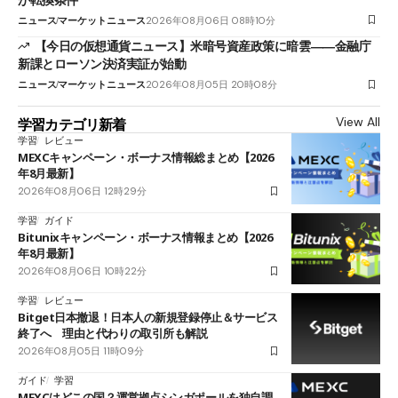
ニュース
マーケットニュース
2026年08月06日 08時10分
【今日の仮想通貨ニュース】米暗号資産政策に暗雲――金融庁
新課とローソン決済実証が始動
ニュース
マーケットニュース
2026年08月05日 20時08分
View All
学習カテゴリ新着
学習
レビュー
MEXCキャンペーン・ボーナス情報総まとめ【2026
年8月最新】
2026年08月06日 12時29分
学習
ガイド
Bitunixキャンペーン・ボーナス情報まとめ【2026
年8月最新】
2026年08月06日 10時22分
学習
レビュー
Bitget日本撤退！日本人の新規登録停止＆サービス
終了へ 理由と代わりの取引所も解説
2026年08月05日 11時09分
ガイド
学習
MEXCはどこの国？運営拠点シンガポールを独自調