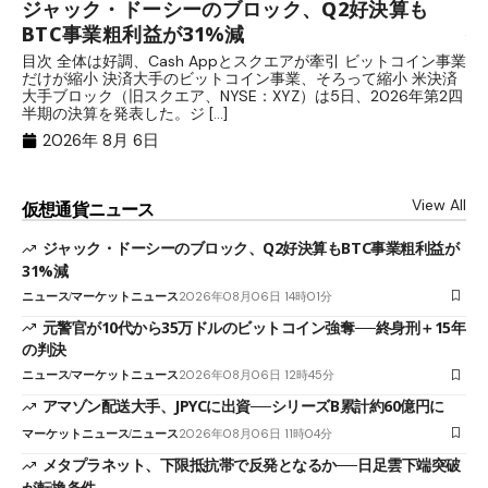
ジャック・ドーシーのブロック、Q2好決算も
元
BTC事業粗利益が31%減
─
目次 全体は好調、Cash Appとスクエアが牽引 ビットコイン事業
目
だけが縮小 決済大手のビットコイン事業、そろって縮小 米決済
官
大手ブロック（旧スクエア、NYSE：XYZ）は5日、2026年第2四
「
半期の決算を発表した。ジ […]
ッ
2026年 8月 6日
View All
仮想通貨ニュース
ジャック・ドーシーのブロック、Q2好決算もBTC事業粗利益が
31%減
ニュース
マーケットニュース
2026年08月06日 14時01分
元警官が10代から35万ドルのビットコイン強奪──終身刑＋15年
の判決
ニュース
マーケットニュース
2026年08月06日 12時45分
アマゾン配送大手、JPYCに出資──シリーズB累計約60億円に
マーケットニュース
ニュース
2026年08月06日 11時04分
メタプラネット、下限抵抗帯で反発となるか──日足雲下端突破
が転換条件