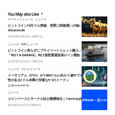
You May also Like
マーケットニュース
ニュース
ビットコイン10万ドル突破、背景に現物買いの強い需要＝
Glassnode
2025年05月16日 16時17分
ニュース
DeFiニュース
ビットコイン売らずにプライベートジェット購入──Fintertech、
「NOT A GARAGE」向け仮想通貨担保ローン開始
2025年10月20日 13時22分
ニュース
プレスリリース
イーサリアム（ETH）が7,000ドルに向かう途中でそれを上回る可能
性がある1ドル未満の安価な5つのトークン
Sponsored By
ニュース
コインベースとサークル社が連携強化｜Centreは解散
2024年10月17日 17時45分