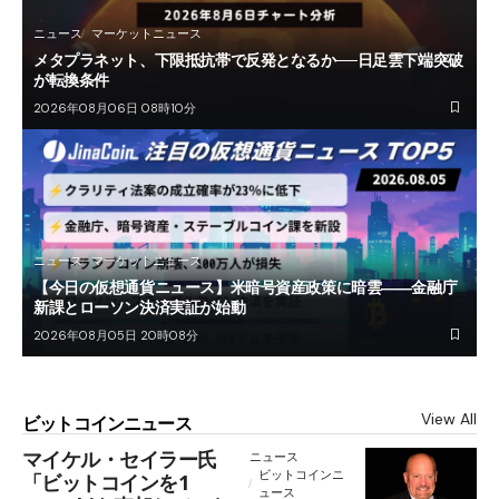
ニュース
マーケットニュース
メタプラネット、下限抵抗帯で反発となるか──日足雲下端突破
が転換条件
2026年08月06日 08時10分
ニュース
マーケットニュース
【今日の仮想通貨ニュース】米暗号資産政策に暗雲――金融庁
新課とローソン決済実証が始動
2026年08月05日 20時08分
View All
ビットコインニュース
マイケル・セイラー氏
ニュース
ビットコインニ
「ビットコインを1
ュース