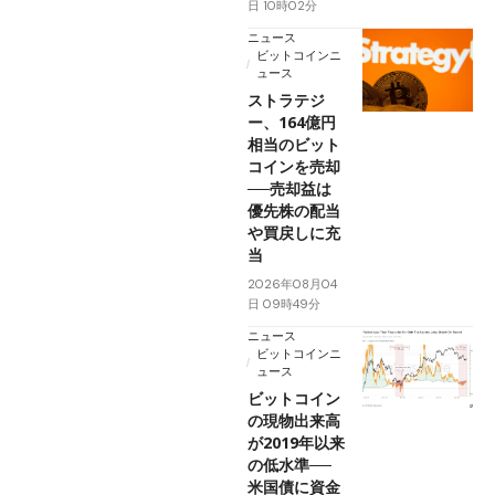
日 10時02分
ニュース
ビットコインニ
ュース
ストラテジ
ー、164億円
相当のビット
コインを売却
──売却益は
優先株の配当
や買戻しに充
当
2026年08月04
日 09時49分
ニュース
ビットコインニ
ュース
ビットコイン
の現物出来高
が2019年以来
の低水準──
米国債に資金