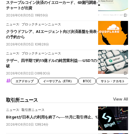
ステーブルコイン決済のイエローカード、63億円調達──ソニーやスタン
チャートが出資
2026年08月05日 11時59分
ニュース
ブロックチェーンニュース
クラウドフレア、AIエージェント向け決済基盤を発表──まずハンドル名
の予約から
2026年08月05日 10時28分
ニュース
ブロックチェーンニュース
テザー、四半期で約15億ドルの純営業利益──USDTのシェアは60%を突
破
2026年08月02日 08時30分
#
エアドロップ
イーサリアム（ETH）
BTCC
サトシ・ナカモト
View All
取引所ニュース
ニュース
取引所ニュース
Bitgetが日本人の利用を終了へ──11月に取引停止、12月末に強制決済
2026年08月03日 12時24分