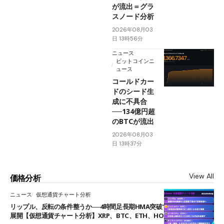
が流出＝グラ
スノード分析
2026年08月03
日 13時56分
ニュース
ビットコインニ
ュース
コールドカー
ドのシード生
成に不具合
──134億円超
のBTCが流出
2026年08月03
日 13時37分
View All
価格分析
ニュース
仮想通貨チャート分析
リップル、反転の条件整うか──4時間足長期HMA突破で雲下端を目指す
展開【仮想通貨チャート分析】XRP、BTC、ETH、HOME