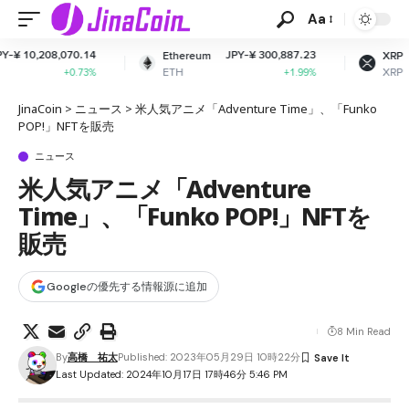
Aa
JPY-¥ 300,887.23
JPY-¥ 165.26
Ethereum
XRP
ETH
XRP
+1.99%
-1.82%
JinaCoin
>
ニュース
>
米人気アニメ「Adventure Time」、「Funko
POP!」NFTを販売
ニュース
米人気アニメ「Adventure
Time」、「Funko POP!」NFTを
販売
Googleの優先する情報源に追加
8 Min Read
By
高橋 祐太
Published: 2023年05月29日 10時22分
Last Updated: 2024年10月17日 17時46分 5:46 PM