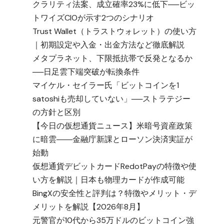
クラリティ法案、成立確率23%に低下──ビッ
トワイズCIOが示す2つのシナリオ
Trust Wallet（トラストウォレット）の使い方
｜初期設定や入金・出金方法など徹底解説
メタプラネット、下限抵抗帯で反発となるか
──日足雲下端突破が転換条件
マイケル・セイラー氏「ビットコインを1
satoshiも売却していない」──ストラテジー
の方針と区別
【今日の仮想通貨ニュース】米暗号資産政策
に暗雲――金融庁新課とローソン決済実証が
始動
仮想通貨デビットカードRedotPayの特徴や使
い方を解説｜日本も物理カードが作成可能
BingXの安全性と評判は？特徴やメリット・デ
メリットを解説【2026年8月】
元警官が10代から35万ドルのビットコイン強