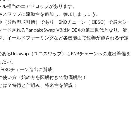
00ドル相当のエアドロップがあります。
ーキスワップに流動性を追加し、参加しましょう。
たDEX（分散型取引所）であり、BNBチェーン（旧BSC）で最大シ
ドされるPancakeSwap V3は同DEXの第三世代となり、流
ブ、イールドファーミングなど各機能面で改善が施される予定
あるUniswap（ユニスワップ）もBNBチェーンへの進出準備を
したい。
%がBSCチェーン進出に賛成
ップ)の使い方・始め方を図解付きで徹底解説！
ップ)とは？特徴と仕組み、将来性を解説！