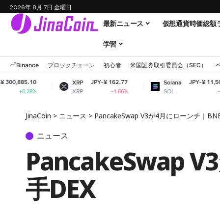
2026年 8月 7日 金曜日
最新ニュース
仮想通貨時価総額
学習
Binance
ブロックチェーン
初心者
米国証券取引委員会（SEC）
JPY-¥ 162.77
JPY-¥ 11,509.66
XRP
Solana
XRP
SOL
-1.66%
-1.06%
JinaCoin
>
ニュース
>
PancakeSwap V3が4月にローンチ｜
ニュース
PancakeSwa
手DEX