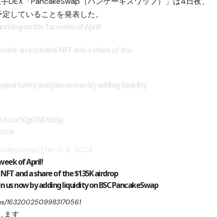
手DEX「PancakeSwap（パンケーキスワップ）」は4日夜、
1週に予定していることを発表した。
ching on the 1st week of April!
eceive an exclusive NFT and a share of the
opportunity and join us now by adding liquidity
://t.co/5QjGWOxd3g
wcms
ncakeSwap)
March 4, 2023
week of April!
e NFT and a share of the $135K airdrop
oin us now by adding liquidity on BSC PancakeSwap
atus/1632002509983170561
チします