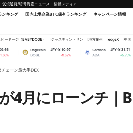
仮想通貨/暗号資産ニュース・情報メディア
ランキング
国内上場企業BTC保有ランキング
キャンペーン情報
ベビードージ（BABYDOGE）
ジャスティン・サン
地方創生
edgeX
中国
JPY-¥ 10.97
JPY-¥ 31.71
Dogecoin
Cardano
Sh
DOGE
ADA
SH
-0.52%
+5.75%
BNBチェーン最大手DEX
p V3が4月にローンチ