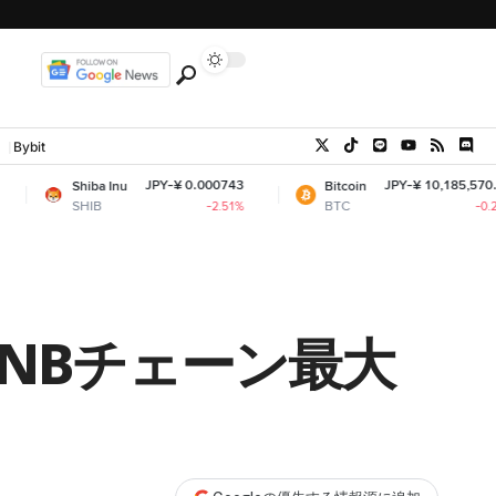
Bybit
JPY-¥ 0.000743
JPY-¥ 10,185,570.95
iba Inu
Bitcoin
IB
BTC
-2.51%
-0.23%
｜BNBチェーン最大