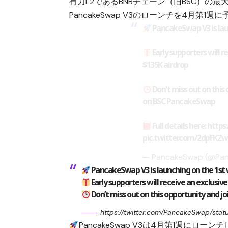
有力L2であるBNBチェーン（旧BSC）の最大
PancakeSwap V3のローンチを4月第
PancakeSwap V3 is laun
Early supporters will r
$135K airdrop
Don't miss out on this 
on BSC PancakeSwap
Full details here:
https
pic.twitter.com/2dpFKZ
— PancakeSwap (@Pa
PancakeSwap V3 is launching on the 1st 
Early supporters will receive an exclusiv
Don’t miss out on this opportunity and j
https://twitter.com/PancakeSwap/st
PancakeSwap V3は4月第1週にローン