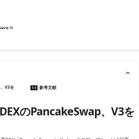
p、V3を
参考文献
XのPancakeSwap、V3を