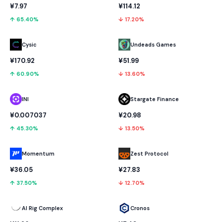
¥114.12
¥7.97
↓ 17.20%
↑ 65.40%
Cysic
Undeads Games
¥170.92
¥51.99
↑ 60.90%
↓ 13.60%
INI
Stargate Finance
¥0.007037
¥20.98
↑ 45.30%
↓ 13.50%
Momentum
Zest Protocol
¥36.05
¥27.83
↑ 37.50%
↓ 12.70%
AI Rig Complex
Cronos