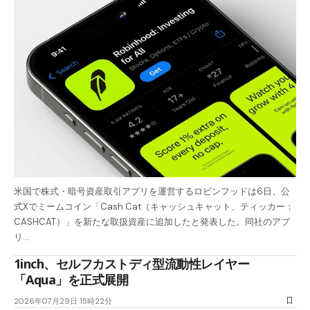
米国で株式・暗号資産取引アプリを運営するロビンフッドは6日、公
式Xでミームコイン「Cash Cat（キャッシュキャット、ティッカー：
CASHCAT）」を新たな取扱資産に追加したと発表した。同社のアプ
リ…
1inch、セルフカストディ型流動性レイヤー
「Aqua」を正式展開
2026年07月29日 15時22分