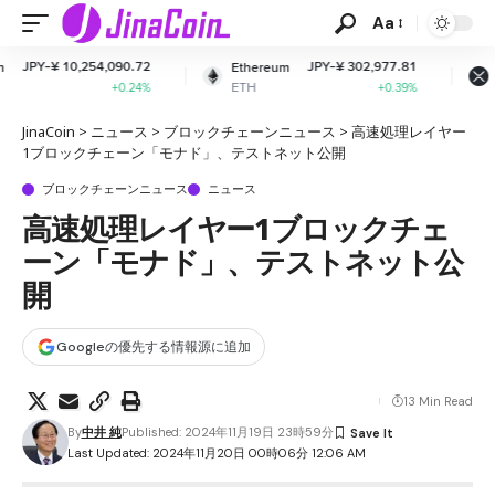
Aa
,090.72
JPY-¥ 302,977.81
JPY-¥ 16
Ethereum
XRP
ETH
XRP
+0.24%
+0.39%
+0
JinaCoin
>
ニュース
>
ブロックチェーンニュース
>
高速処理レイヤー
1ブロックチェーン「モナド」、テストネット公開
ブロックチェーンニュース
ニュース
高速処理レイヤー1ブロックチェ
ーン「モナド」、テストネット公
開
Googleの優先する情報源に追加
13 Min Read
By
中井 純
Published: 2024年11月19日 23時59分
Last Updated: 2024年11月20日 00時06分 12:06 AM