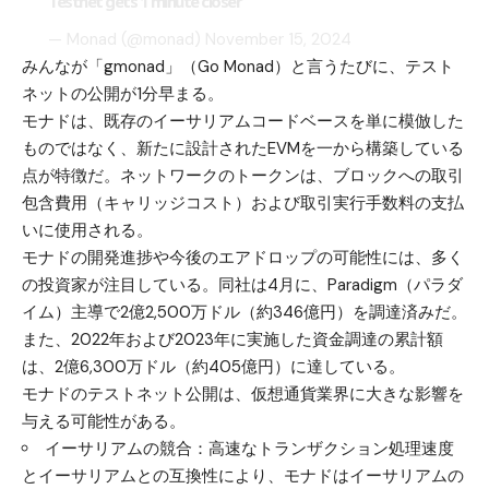
Testnet gets 1 minute closer
— Monad (@monad)
November 15, 2024
みんなが「gmonad」（Go Monad）と言うたびに、テスト
ネットの公開が1分早まる。
モナドは、既存のイーサリアムコードベースを単に模倣した
ものではなく、新たに設計されたEVMを一から構築している
点が特徴だ。ネットワークのトークンは、ブロックへの取引
包含費用（キャリッジコスト）および取引実行手数料の支払
いに使用される。
モナドの開発進捗や今後のエアドロップの可能性には、多く
の投資家が注目している。同社は4月に、Paradigm（パラダ
イム）主導で2億2,500万ドル（約346億円）を調達済みだ。
また、2022年および2023年に実施した資金調達の累計額
は、2億6,300万ドル（約405億円）に達している。
モナドのテストネット公開は、仮想通貨業界に大きな影響を
与える可能性がある。
イーサリアムの競合：高速なトランザクション処理速度
とイーサリアムとの互換性により、モナドはイーサリアムの