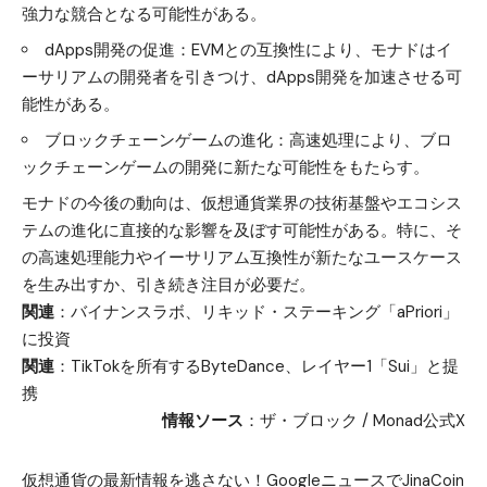
強力な競合となる可能性がある。
dApps開発の促進：EVMとの互換性により、モナドはイ
ーサリアムの開発者を引きつけ、dApps開発を加速させる可
能性がある。
ブロックチェーンゲームの進化：高速処理により、ブロ
ックチェーンゲームの開発に新たな可能性をもたらす。
モナドの今後の動向は、仮想通貨業界の技術基盤やエコシス
テムの進化に直接的な影響を及ぼす可能性がある。特に、そ
の高速処理能力やイーサリアム互換性が新たなユースケース
を生み出すか、引き続き注目が必要だ。
関連
：
バイナンスラボ、リキッド・ステーキング「aPriori」
に投資
関連
：
TikTokを所有するByteDance、レイヤー1「Sui」と提
携
情報ソース
：
ザ・ブロック
/
Monad公式X
仮想通貨の最新情報を逃さない！GoogleニュースでJinaCoin