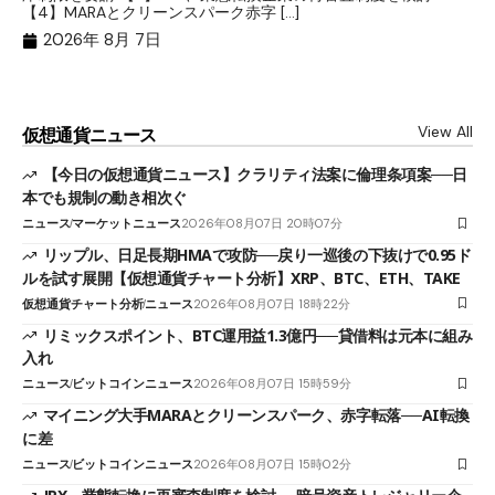
ト
【4】MARAとクリーンスパーク赤字 […]
（
（X
2026年 8月 7日
View All
仮想通貨ニュース
【今日の仮想通貨ニュース】クラリティ法案に倫理条項案──日
本でも規制の動き相次ぐ
ニュース
マーケットニュース
2026年08月07日 20時07分
リップル、日足長期HMAで攻防──戻り一巡後の下抜けで0.95ド
ルを試す展開【仮想通貨チャート分析】XRP、BTC、ETH、TAKE
仮想通貨チャート分析
ニュース
2026年08月07日 18時22分
リミックスポイント、BTC運用益1.3億円──貸借料は元本に組み
入れ
ニュース
ビットコインニュース
2026年08月07日 15時59分
マイニング大手MARAとクリーンスパーク、赤字転落──AI転換
に差
ニュース
ビットコインニュース
2026年08月07日 15時02分