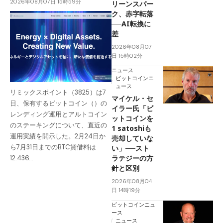
2026年08月07日 15時59分
リーンスパー
ク、赤字転落
──AI転換に
差
2026年08月07
日 15時02分
ニュース
ビットコインニ
ュース
リミックスポイント（3825）は7
マイケル・セ
日、保有するビットコイン（）の
イラー氏「ビ
レンディング運用とアルトコイン
ットコインを
のステーキングについて、直近の
1 satoshiも
運用実績を開示した。2月24日か
売却していな
ら7月31日までのBTC貸借料は
い」──スト
ラテジーの方
12.436…
針と区別
2026年08月04
日 14時19分
ビットコインニュ
ース
ニュース