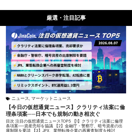
厳選・注目記事
ニュース
,
マーケットニュース
【今日の仮想通貨ニュース】クラリティ法案に倫
リ
理条項案──日本でも規制の動き相次ぐ
下
分
目次 注目の仮想通貨ニュースTOP5 【1】クラリティ法案に倫理
条項案──資産売却を協議 【2】金融庁・警察庁、暗号資産の出
目
庫制限を要請 【3】JPX、業態転換企業の再審査制度を検討