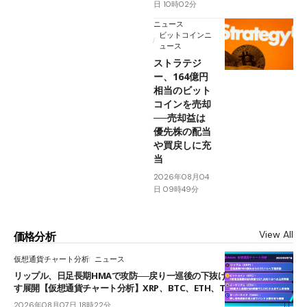
日 10時02分
ニュース
ビットコインニ
ュース
ストラテジ
ー、164億円
相当のビット
コインを売却
──売却益は
優先株の配当
や買戻しに充
当
2026年08月04
日 09時49分
View All
価格分析
仮想通貨チャート分析
ニュース
リップル、日足長期HMAで攻防──戻り一巡後の下抜けで0.95ドルを試
す展開【仮想通貨チャート分析】XRP、BTC、ETH、TAKE
2026年08月07日 18時22分