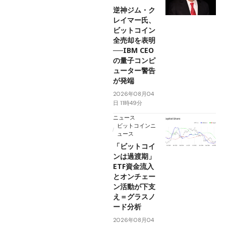
逆神ジム・ク
レイマー氏、
ビットコイン
全売却を表明
──IBM CEO
の量子コンピ
ューター警告
が発端
2026年08月04
日 11時49分
ニュース
ビットコインニ
ュース
「ビットコイ
ンは過渡期」
ETF資金流入
とオンチェー
ン活動が下支
え＝グラスノ
ード分析
2026年08月04