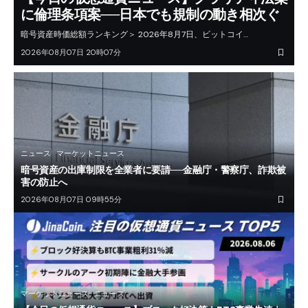
に倫理条項案──日本でも規制の動き相次ぐ
暗号資産時価総額ランキング＞ 2026年8月7日、ビットコイ…
2026年08月07日 20時07分
ニュース
マーケットニュース
暗号資産の出庫制限を全業者に要請──金融庁・警察庁、詐欺被
害の防止へ
2026年08月07日 09時55分
マーケットニュース
ニュース