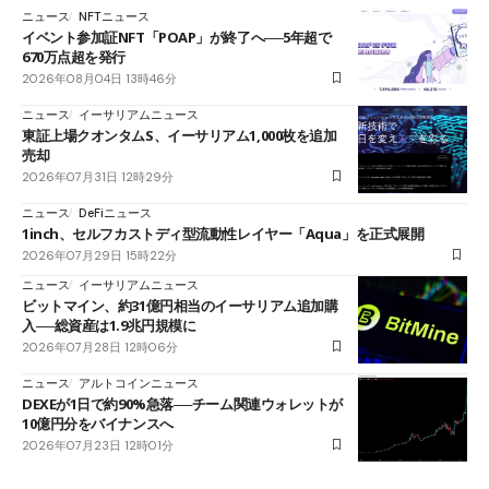
ニュース
NFTニュース
イベント参加証NFT「POAP」が終了へ──5年超で
670万点超を発行
2026年08月04日 13時46分
ニュース
イーサリアムニュース
東証上場クオンタムS、イーサリアム1,000枚を追加
売却
2026年07月31日 12時29分
ニュース
DeFiニュース
1inch、セルフカストディ型流動性レイヤー「Aqua」を正式展開
2026年07月29日 15時22分
ニュース
イーサリアムニュース
ビットマイン、約31億円相当のイーサリアム追加購
入──総資産は1.9兆円規模に
2026年07月28日 12時06分
ニュース
アルトコインニュース
DEXEが1日で約90%急落──チーム関連ウォレットが
10億円分をバイナンスへ
2026年07月23日 12時01分