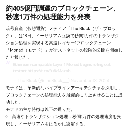
約405億円調達のブロックチェーン、
秒速1万件の処理能力を発表
暗号資産（仮想通貨）メディア「The Block（ザ・ブロッ
ク）」は18日、イーサリアム互換で秒間1万件のトランザク
ション処理を実現する高速レイヤー1ブロックチェーン
「Monad（モナド）」がテストネットの段階的公開を開始し
たと報じた。
Ethereum-compatible Layer 1 Monad begins rolling out
testnet
https://t.co/9u8zMaicxh
— The Block (@TheBlock__)
November 18, 2024
モナドは、革新的なパイプラインアーキテクチャを採用し、
ブロックチェーンの処理能力を飛躍的に向上させることに成
功した。
モナドの主な特徴は以下の通りだ。
高速なトランザクション処理：秒間1万件の処理速度を実
現し、イーサリアムをはるかに凌駕する。