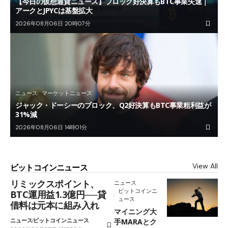
【今日の仮想通貨ニュース】ブロック好決算もBTC事業失速｜
アークとJPYCは基盤拡大
2026年08月06日 20時07分
ニュース
マーケットニュース
ジャック・ドーシーのブロック、Q2好決算もBTC事業粗利益が
31%減
2026年08月06日 14時01分
View All
ビットコインニュース
リミックスポイント、
ニュース
ビットコインニ
BTC運用益1.3億円──貸
ュース
借料は元本に組み入れ
マイニング大
ニュース
ビットコインニュース
手MARAとク