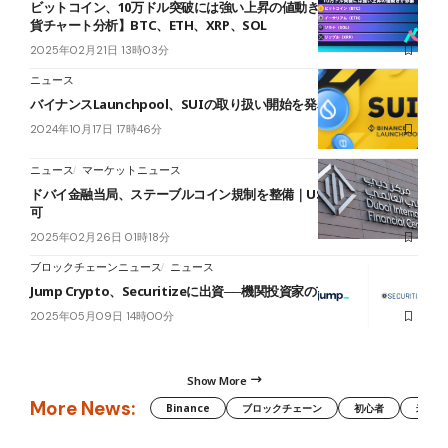
ビットコイン、10万ドル突破には強い上昇の値動きが必要【仮想通
貨チャート分析】BTC、ETH、XRP、SOL
2025年02月21日 13時03分
ニュース
バイナンスLaunchpool、SUIの取り扱い開始を発表
2024年10月17日 17時46分
ニュース
マーケットニュース
ドバイ金融当局、ステーブルコイン規制を整備｜USDC・EURCを認
可
2025年02月26日 01時18分
ブロックチェーンニュース
ニュース
Jump Crypto、Securitizeに出資──機関投資家の市場参入後押し
2025年05月09日 14時00分
Show More
More News:
Binance
ブロックチェーン
初心者
米国証