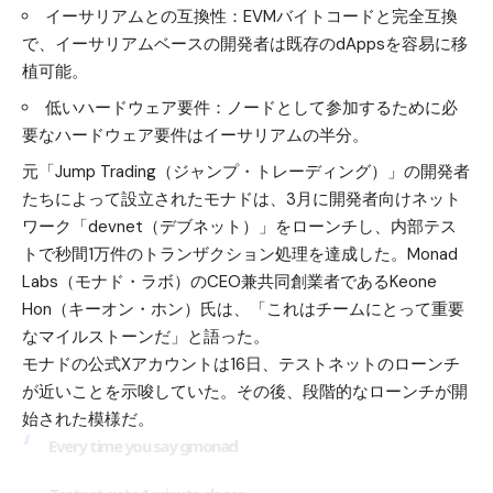
イーサリアムとの互換性：EVMバイトコードと完全互換
で、イーサリアムベースの開発者は既存のdAppsを容易に移
植可能。
低いハードウェア要件：ノードとして参加するために必
要なハードウェア要件はイーサリアムの半分。
元「Jump Trading（ジャンプ・トレーディング）」の開発者
たちによって設立されたモナドは、3月に開発者向けネット
ワーク「devnet（デブネット）」をローンチし、内部テス
トで秒間1万件のトランザクション処理を達成した。Monad
Labs（モナド・ラボ）のCEO兼共同創業者であるKeone
Hon（キーオン・ホン）氏は、「これはチームにとって重要
なマイルストーンだ」と語った。
モナドの公式Xアカウントは16日、テストネットのローンチ
が近いことを示唆していた。その後、段階的なローンチが開
始された模様だ。
Every time you say gmonad