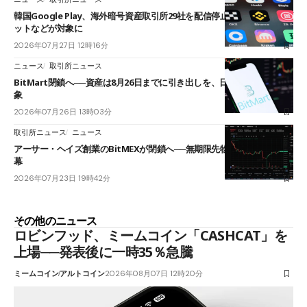
韓国Google Play、海外暗号資産取引所29社を配信停止──OKXやバイビ
ットなどが対象に
2026年07月27日 12時16分
ニュース
取引所ニュース
BitMart閉鎖へ──資産は8月26日までに引き出しを、日本人利用者も対
象
2026年07月26日 13時03分
取引所ニュース
ニュース
アーサー・ヘイズ創業のBitMEXが閉鎖へ──無期限先物を生んだ11年に
幕
2026年07月23日 19時42分
その他のニュース
ロビンフッド、ミームコイン「CASHCAT」を
上場──発表後に一時35％急騰
ミームコイン
アルトコイン
2026年08月07日 12時20分