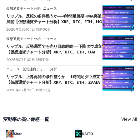
仮想通貨チャート分析
ニュース
リップル、反転の条件整うか──4時間足長期HMA突破で雲下端を目指す
展開【仮想通貨チャート分析】XRP、BTC、ETH、HOME
2026年08月04日 18時36分
仮想通貨チャート分析
ニュース
リップル、反発局面でも売り目線継続──下降ダウ成立で下値追う展開
【仮想通貨チャート分析】XRP、BTC、ETH、UAI
2026年07月30日 18時11分
ニュース
仮想通貨チャート分析
リップル、上昇再開の条件整うか──1時間足ダウ成立で1.185ドルを狙う
【仮想通貨チャート分析】XRP、BTC、ETH、ZAMA
2026年07月23日 19時07分
変動率の高い銘柄一覧
View All
KAITO
Siren