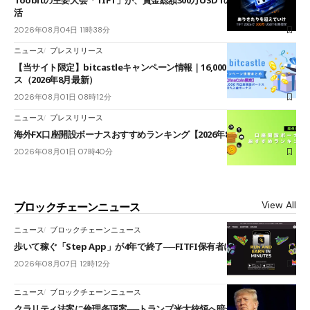
Toobitの主要大会「TIFT」が、賞金総額300万USDTのレースとして復
活
2026年08月04日 11時38分
ニュース
プレスリリース
【当サイト限定】bitcastleキャンペーン情報｜16,000円口座開設ボーナ
ス（2026年8月最新）
2026年08月01日 08時12分
ニュース
プレスリリース
海外FX口座開設ボーナスおすすめランキング【2026年8月最新】
2026年08月01日 07時40分
View All
ブロックチェーンニュース
ニュース
ブロックチェーンニュース
歩いて稼ぐ「Step App」が4年で終了──FITFI保有者に対応呼びかけ
2026年08月07日 12時12分
ニュース
ブロックチェーンニュース
クラリティ法案に倫理条項案──トランプ米大統領へ暗号資産事業の売却