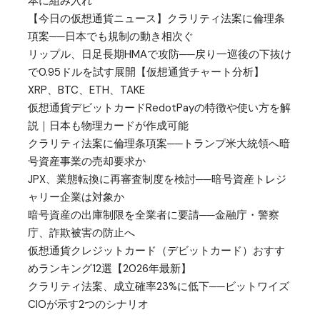
本に組み入れ
【今日の仮想通貨ニュース】クラリティ法案に倫理条
項案──日本でも規制の動き相次ぐ
リップル、日足長期HMAで攻防──戻り一巡後の下抜け
で0.95ドルを試す展開【仮想通貨チャート分析】
XRP、BTC、ETH、TAKE
仮想通貨デビットカードRedotPayの特徴や使い方を解
説｜日本も物理カードが作成可能
クラリティ法案に倫理条項案──トランプ米大統領へ暗
号資産事業の売却要求か
JPX、業態転換に再審査制度を検討──暗号資産トレジ
ャリー企業は対象か
暗号資産の出庫制限を全業者に要請──金融庁・警察
庁、詐欺被害の防止へ
仮想通貨クレジットカード（デビットカード）おすす
めランキング12選【2026年最新】
クラリティ法案、成立確率23%に低下──ビットワイズ
CIOが示す2つのシナリオ