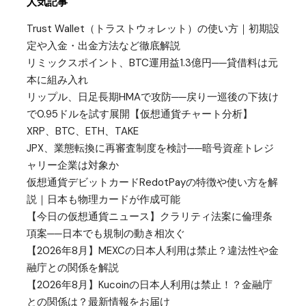
人気記事
Trust Wallet（トラストウォレット）の使い方｜初期設
定や入金・出金方法など徹底解説
リミックスポイント、BTC運用益1.3億円──貸借料は元
本に組み入れ
リップル、日足長期HMAで攻防──戻り一巡後の下抜け
で0.95ドルを試す展開【仮想通貨チャート分析】
XRP、BTC、ETH、TAKE
JPX、業態転換に再審査制度を検討──暗号資産トレジ
ャリー企業は対象か
仮想通貨デビットカードRedotPayの特徴や使い方を解
説｜日本も物理カードが作成可能
【今日の仮想通貨ニュース】クラリティ法案に倫理条
項案──日本でも規制の動き相次ぐ
【2026年8月】MEXCの日本人利用は禁止？違法性や金
融庁との関係を解説
【2026年8月】Kucoinの日本人利用は禁止！？金融庁
との関係は？最新情報をお届け