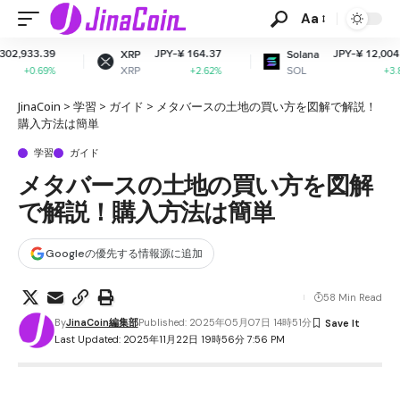
Aa
39
JPY-¥ 164.37
JPY-¥ 12,004.99
XRP
Solana
XRP
SOL
69%
+2.62%
+3.85%
JinaCoin
>
学習
>
ガイド
>
メタバースの土地の買い方を図解で解説！
購入方法は簡単
学習
ガイド
メタバースの土地の買い方を図解
で解説！購入方法は簡単
Googleの優先する情報源に追加
58 Min Read
By
JinaCoin編集部
Published: 2025年05月07日 14時51分
Last Updated: 2025年11月22日 19時56分 7:56 PM