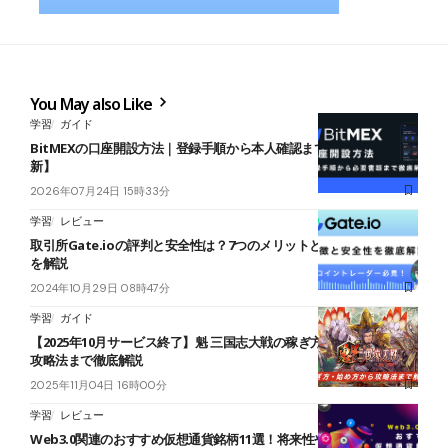
You May also Like
学習
ガイド
BitMEXの口座開設方法｜登録手順から本人確認まで解説【2026年最
新】
2026年07月24日 15時33分
学習
レビュー
取引所Gate.ioの評判と安全性は？7つのメリットと2つのデメリット
を解説
2024年10月29日 08時47分
学習
ガイド
【2025年10月サービス終了】魁 三国志大戦の稼ぎ方は？始め方から
攻略法まで徹底解説
2025年11月04日 16時00分
学習
レビュー
Web3.0関連のおすすめ仮想通貨銘柄11選！将来性や購入できる取引