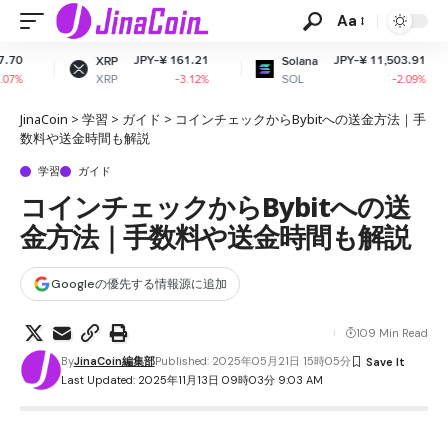
Aa
JPY-¥ 161.21
JPY-¥ 11,503.91
XRP
Solana
D
XRP
SOL
D
-3.12%
-2.09%
JinaCoin
>
学習
>
ガイド
>
コインチェックからBybitへの送金方法｜手
数料や送金時間も解説
学習
ガイド
コインチェックからBybitへの送
金方法｜手数料や送金時間も解説
Googleの優先する情報源に追加
109 Min Read
By
JinaCoin編集部
Published: 2025年05月21日 15時05分
Last Updated: 2025年11月13日 09時03分 9:03 AM