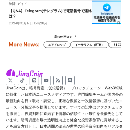
学習
ガイド
【Q&A】Telegram(テレグラム)で電話番号で連絡先を検索する方法
は？
2024年10月17日 15時28分
Show More
More News:
エアドロップ
イーサリアム（ETH）
BTCC
JinaCoinは、暗号資産（仮想通貨）・ブロックチェーン・Web3領域
に特化した日本語ニュースメディアです。専門編集チームが国内外の
最新動向を日々取材・調査し、正確な数値と一次情報源に基づいたニ
ュース・分析記事を提供しています。すべての記事はファクチェック
を徹底し、投資判断に直結する情報の信頼性・正確性を最優先として
います。暗号資産市場の透明性向上と健全な投資家教育に貢献するこ
とを編集方針とし、日本語圏の読者が世界の暗号資産動向をリアルタ