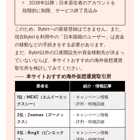
2026年以降：日本居住者のアカウントを
段階的に制限、サービス終了見込み
このため、Bybitへの新規登録はできません。また、
現在Bybitを利用中の「日本国籍のユーザー」は資金
の移動などの手続きをする必要があります。
まだ、Bybit以外の口座開設先や資金移動先が決まっ
ていないならば、本サイトおすすめの海外仮想通貨
取引所を検討してみてください。
本サイトおすすめ海外仮想通貨取引所
業者名
紹介・情報記事
1位：
MEXC（エムイーエッ
・
キャンペーン情報
クスシー）
・
評判・特徴詳細
2位：
Zoomex（ズーメッ
・
キャンペーン情報
クス）
・
評判・特徴詳細
3位：
BingX（ビンエック
・
キャンペーン情報
ス）
・
評判・特徴詳細