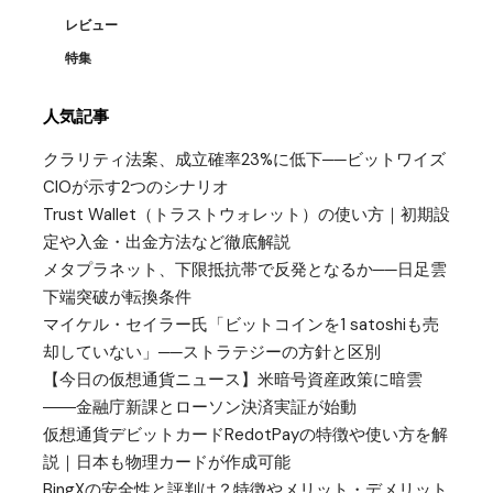
レビュー
特集
人気記事
クラリティ法案、成立確率23%に低下──ビットワイズ
CIOが示す2つのシナリオ
Trust Wallet（トラストウォレット）の使い方｜初期設
定や入金・出金方法など徹底解説
メタプラネット、下限抵抗帯で反発となるか──日足雲
下端突破が転換条件
マイケル・セイラー氏「ビットコインを1 satoshiも売
却していない」──ストラテジーの方針と区別
【今日の仮想通貨ニュース】米暗号資産政策に暗雲
――金融庁新課とローソン決済実証が始動
仮想通貨デビットカードRedotPayの特徴や使い方を解
説｜日本も物理カードが作成可能
BingXの安全性と評判は？特徴やメリット・デメリット