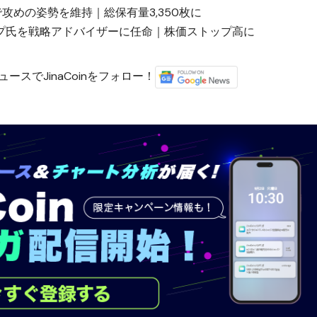
で攻めの姿勢を維持｜総保有量3,350枚に
プ氏を戦略アドバイザーに任命｜株価ストップ高に
ースでJinaCoinをフォロー！