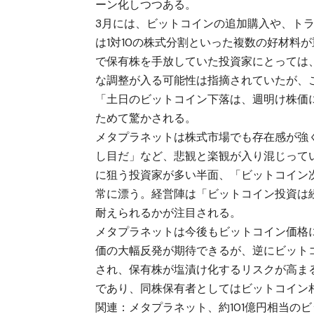
ーン化しつつある。
3月には、
ビットコインの追加購入
や、
ト
は1対10の株式分割といった複数の好材料
で保有株を手放していた投資家にとっては
な調整が入る可能性は指摘されていたが、
「土日のビットコイン下落は、週明け株価
ためて驚かされる。
メタプラネットは株式市場でも存在感が強
し目だ」など、悲観と楽観が入り混じって
に狙う投資家が多い半面、「ビットコイン
常に漂う。経営陣は「ビットコイン投資は
耐えられるかが注目される。
メタプラネットは今後もビットコイン価格
価の大幅反発が期待できるが、逆にビット
され、保有株が塩漬け化するリスクが高ま
であり、同株保有者としてはビットコイン
関連：
メタプラネット、約101億円相当の