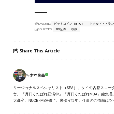
TAGGED:
ビットコイン（BTC）
ドナルド・トラ
SOURCES:
SBI証券
株探
Share This Article
木本 隆義
By
リージョナルスペシャリスト（SEA）。タイの古都スコ
営。『月刊くたばれ経済学』『月刊くたばれMBA』編集長
大商卒、NUCB-MBA修了。来タイ13年。仕事のご依頼はツイ