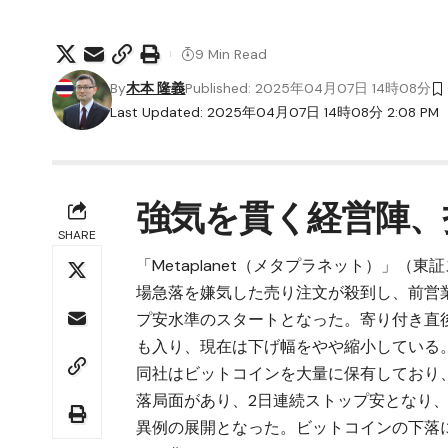
9 Min Read
By
木本 隆義
Published: 2025年04月07日 14時08分
Last Updated: 2025年04月07日 14時08分 2:08 PM
強気を貫く経営陣、
SHARE
「Metaplanet（メタプラネット）」（
場急落を嫌気した売り注文が殺到し、前営業日
プ安水準のスタートとなった。寄り付き直
も入り、現在は下げ幅をやや縮小している
同社はビットコインを大量に保有しており
落局面があり、2日連続ストップ安となり
異例の展開となった。ビットコインの下落