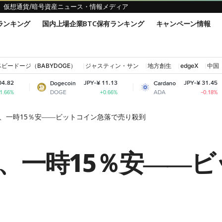
仮想通貨/暗号資産ニュース・情報メディア
ランキング
国内上場企業BTC保有ランキング
キャンペーン情報
ベビードージ（BABYDOGE）
ジャスティン・サン
地方創生
edgeX
中国
JPY-¥ 11.13
JPY-¥ 31.45
Dogecoin
Cardano
Shiba
DOGE
ADA
SHIB
+0.66%
-0.18%
、一時15％安――ビットコイン急落で売り殺到
、一時15％安――