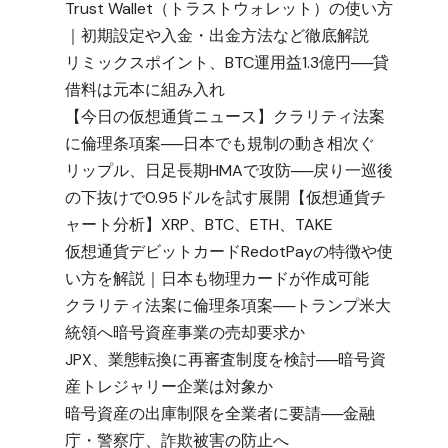
Trust Wallet（トラストウォレット）の使い方
｜初期設定や入金・出金方法など徹底解説
リミックスポイント、BTC運用益1.3億円──貸
借料は元本に組み入れ
【今日の仮想通貨ニュース】クラリティ法案
に倫理条項案──日本でも規制の動き相次ぐ
リップル、日足長期HMAで攻防──戻り一巡後
の下抜けで0.95ドルを試す展開【仮想通貨チ
ャート分析】XRP、BTC、ETH、TAKE
仮想通貨デビットカードRedotPayの特徴や使
い方を解説｜日本も物理カードが作成可能
クラリティ法案に倫理条項案──トランプ米大
統領へ暗号資産事業の売却要求か
JPX、業態転換に再審査制度を検討──暗号資
産トレジャリー企業は対象か
暗号資産の出庫制限を全業者に要請──金融
庁・警察庁、詐欺被害の防止へ