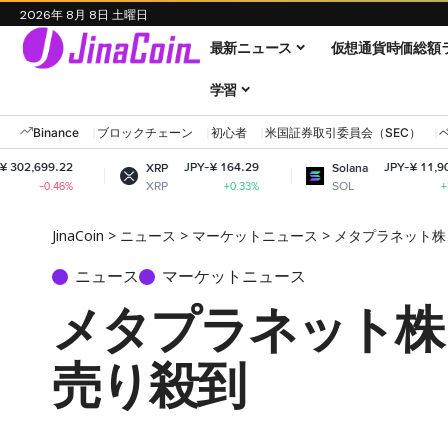
2026年 8月 8日 土曜日
最新ニュース
仮想通貨時価総額
学習
Binance
ブロックチェーン
初心者
米国証券取引委員会（SEC）
JPY-¥ 164.29
JPY-¥ 11,904.82
XRP
Solana
XRP
SOL
+0.33%
+1.66%
JinaCoin
>
ニュース
>
マーケットニュース
>
メタプラネット株
ニュース
マーケットニュース
メタプラネット株
売り殺到