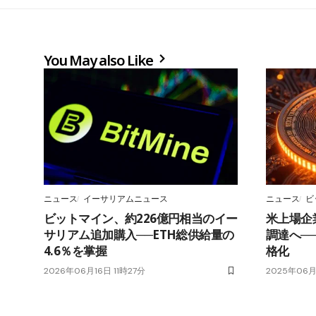
You May also Like
ニュース
イーサリアムニュース
ニュース
ビ
ビットマイン、約226億円相当のイー
米上場企
サリアム追加購入──ETH総供給量の
調達へ─
4.6％を掌握
格化
2026年06月16日 11時27分
2025年06月