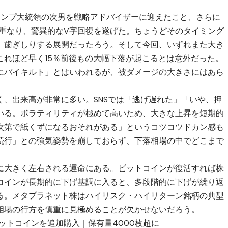
ランプ大統領の次男を戦略アドバイザーに迎えた
こと、さらに
が重なり、驚異的なV字回復を遂げた。ちょうどそのタイミング
、歯ぎしりする展開だったろう。そして今回、いずれまた大き
これほど早く15％前後もの大幅下落が起こるとは意外だった。
にバイキルト」とはいわれるが、被ダメージの大きさにはあら
く、出来高が非常に多い。SNSでは「逃げ遅れた」「いや、押
いる。ボラティリティが極めて高いため、大きな上昇を短期的
次第で紙くずになるおそれがある」というコツコツドカン感も
続行」との強気姿勢を崩しておらず、下落相場の中でどこまで
に大きく左右される運命にある。ビットコインが復活すれば株
コインが長期的に下げ基調に入ると、多段階的に下げが繰り返
る。メタプラネット株はハイリスク・ハイリターン銘柄の典型
相場の行方を慎重に見極めることが欠かせないだろう。
ビットコインを追加購入｜保有量4000枚超に